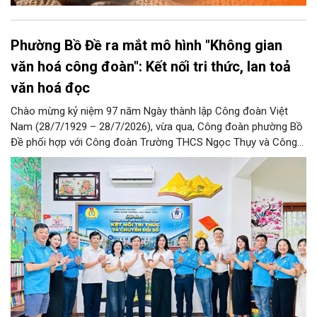
Phường Bồ Đề ra mắt mô hình "Không gian
văn hoá công đoàn": Kết nối tri thức, lan toả
văn hoá đọc
Chào mừng kỷ niệm 97 năm Ngày thành lập Công đoàn Việt
Nam (28/7/1929 – 28/7/2026), vừa qua, Công đoàn phường Bồ
Đề phối hợp với Công đoàn Trường THCS Ngọc Thụy và Công
đoàn Trường Tiểu học Ái Mộ B tổ chức Lễ ra mắt Mô hình
“Không gian văn hóa công đoàn”.