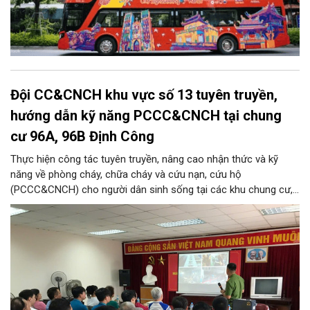
Đội CC&CNCH khu vực số 13 tuyên truyền,
hướng dẫn kỹ năng PCCC&CNCH tại chung
cư 96A, 96B Định Công
Thực hiện công tác tuyên truyền, nâng cao nhận thức và kỹ
năng về phòng cháy, chữa cháy và cứu nạn, cứu hộ
(PCCC&CNCH) cho người dân sinh sống tại các khu chung cư,
ngày 31/7/2026, Đội Cảnh sát chữa cháy và cứu nạn, cứu hộ
khu vực số 13 - Phòng Cảnh sát PCCC&CNCH, Công an thành
phố Hà Nội đã phối hợp với Ban quản lý hai tòa nhà chung cư
96A và 96B Định Công (phường Phương Liệt, thành phố Hà Nội)
tổ chức buổi tuyên truyền, phổ biến kiến thức và kỹ năng về
PCCC&CNCH.