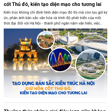
cốt Thủ đô, kiến tạo diện mạo cho tương lai
Kiến trúc không chỉ định hình diện mạo đô thị mà còn lưu giữ ký
ức, phản ánh bản sắc văn hóa và trình độ phát triển của mỗi
thời đại. Đối với Hà Nội - thành phố ngàn năm văn hiến, việc
kiến tạo những công trình mới hài hòa với không gian lịch sử,
đồng thời phát huy vai trò của đội ngũ kiến trúc sư trong bảo
tồn và sáng tạo, là yêu cầu quan trọng để xây dựng Thủ đô
"Văn hiến - Văn minh - Hiện đại", đáp ứng yêu cầu phát triển
trong thời kỳ mới.