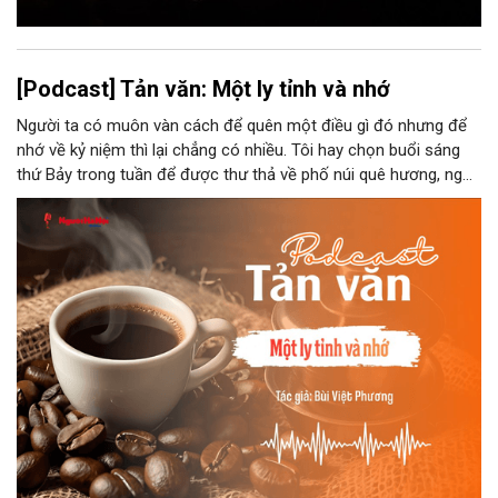
[Podcast] Tản văn: Một ly tỉnh và nhớ
Người ta có muôn vàn cách để quên một điều gì đó nhưng để
nhớ về kỷ niệm thì lại chẳng có nhiều. Tôi hay chọn buổi sáng
thứ Bảy trong tuần để được thư thả về phố núi quê hương, ngồi
đợi giọt đắng của đất đai, mưa nắng điểm từng nhịp xuống
chiếc ly sứ như đợi thời gian mở cánh cửa diệu kì của mình.