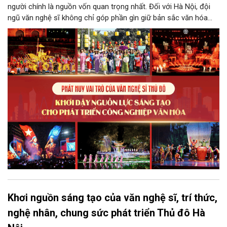
người chính là nguồn vốn quan trọng nhất. Đối với Hà Nội, đội
ngũ văn nghệ sĩ không chỉ góp phần gìn giữ bản sắc văn hóa
mà còn giữ vai trò trung tâm trong quá trình hình thành các sản
phẩm công nghiệp văn hóa có giá trị. Khơi dậy, phát huy và tạo
điều kiện để nguồn lực sáng tạo ấy phát triển sẽ là “chìa khóa”
để Hà Nội khai thác hiệu quả tiềm năng văn hóa, nâng cao năng
lực cạnh tranh và khẳng định vị thế của một trung tâm sáng tạo
trong kỷ nguyên mới.
Khơi nguồn sáng tạo của văn nghệ sĩ, trí thức,
nghệ nhân, chung sức phát triển Thủ đô Hà