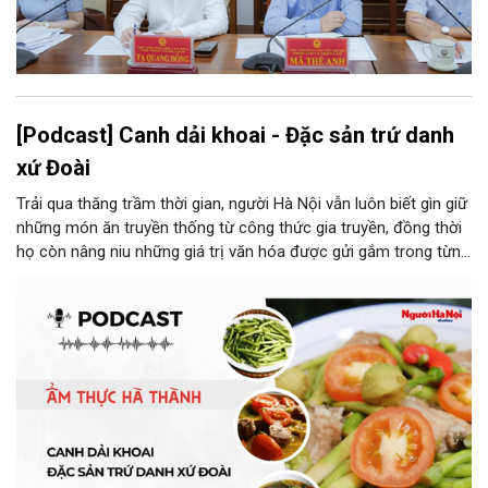
[Podcast] Canh dải khoai - Đặc sản trứ danh
xứ Đoài
Trải qua thăng trầm thời gian, người Hà Nội vẫn luôn biết gìn giữ
những món ăn truyền thống từ công thức gia truyền, đồng thời
họ còn nâng niu những giá trị văn hóa được gửi gắm trong từng
món ăn, từ cách chọn nguyên liệu, chế biến đến cách thưởng
thức. Và canh dải khoai là một món ăn như thế.