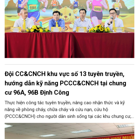
Đội CC&CNCH khu vực số 13 tuyên truyền,
hướng dẫn kỹ năng PCCC&CNCH tại chung
cư 96A, 96B Định Công
Thực hiện công tác tuyên truyền, nâng cao nhận thức và kỹ
năng về phòng cháy, chữa cháy và cứu nạn, cứu hộ
(PCCC&CNCH) cho người dân sinh sống tại các khu chung cư,
ngày 31/7/2026, Đội Cảnh sát chữa cháy và cứu nạn, cứu hộ
khu vực số 13 - Phòng Cảnh sát PCCC&CNCH, Công an thành
phố Hà Nội đã phối hợp với Ban quản lý hai tòa nhà chung cư