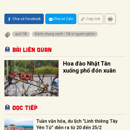
Chia sẻ Facebook
Chia sẻ Zalo
Copy link
quà Tết
Bánh chưng xanh - Tết vì người nghèo
Bài liên quan
Hoa đào Nhật Tân
xuống phố đón xuân
Đọc tiếp
Tuần văn hóa, du lịch "Linh thiêng Tây
Yên Tử" diễn ra từ 20 đến 25/2