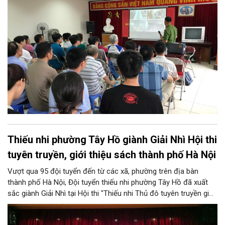
96A và 96B Định Công (phường Phương Liệt, thành phố Hà Nội)
tổ chức buổi tuyên truyền, phổ biến kiến thức và kỹ năng về
PCCC&CNCH.
Thiếu nhi phường Tây Hồ giành Giải Nhì Hội thi
tuyên truyền, giới thiệu sách thành phố Hà Nội
Vượt qua 95 đội tuyển đến từ các xã, phường trên địa bàn
thành phố Hà Nội, Đội tuyển thiếu nhi phường Tây Hồ đã xuất
sắc giành Giải Nhì tại Hội thi "Thiếu nhi Thủ đô tuyên truyền giới
thiệu sách; Múa hát tập thể và Ca khúc măng non" năm 2026 do
Sở Văn hóa và Thể thao Hà Nội tổ chức.