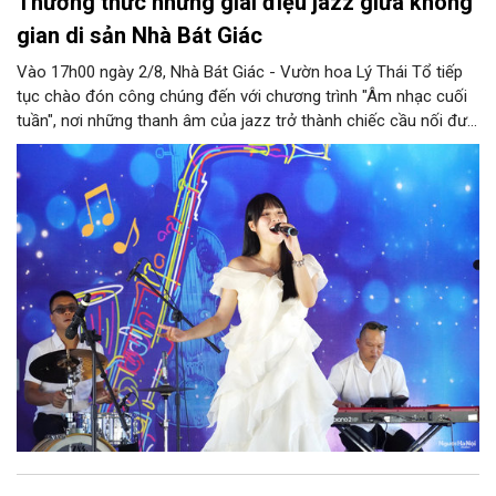
Thưởng thức những giai điệu jazz giữa không
gian di sản Nhà Bát Giác
Vào 17h00 ngày 2/8, Nhà Bát Giác - Vườn hoa Lý Thái Tổ tiếp
tục chào đón công chúng đến với chương trình "Âm nhạc cuối
tuần", nơi những thanh âm của jazz trở thành chiếc cầu nối đưa
nhiều nền văn hóa gặp gỡ trong không gian di sản giữa lòng Thủ
đô. Từ những tác phẩm kinh điển của thế giới đến những giai
điệu Việt Nam đậm chất tự sự, chương trình mở ra một hành
trình thưởng thức âm nhạc đa tầng cảm xúc, góp phần bồi đắp
diện mạo văn hóa của Hà Nội - Thành phố sáng tạo.