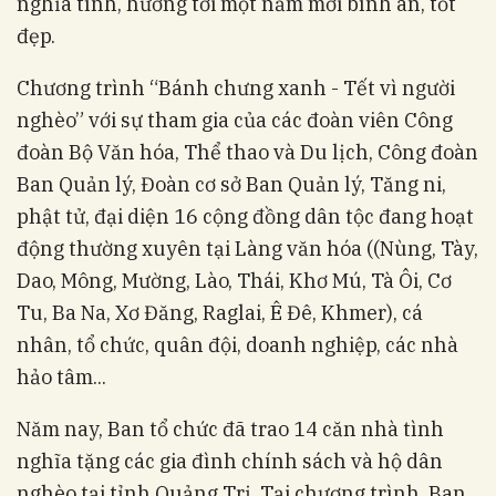
nghĩa tình, hướng tới một năm mới bình an, tốt
đẹp.
Chương trình “Bánh chưng xanh - Tết vì người
nghèo” với sự tham gia của các đoàn viên Công
đoàn Bộ Văn hóa, Thể thao và Du lịch, Công đoàn
Ban Quản lý, Đoàn cơ sở Ban Quản lý, Tăng ni,
phật tử, đại diện 16 cộng đồng dân tộc đang hoạt
động thường xuyên tại Làng văn hóa ((Nùng, Tày,
Dao, Mông, Mường, Lào, Thái, Khơ Mú, Tà Ôi, Cơ
Tu, Ba Na, Xơ Đăng, Raglai, Ê Đê, Khmer), cá
nhân, tổ chức, quân đội, doanh nghiệp, các nhà
hảo tâm...
Năm nay, Ban tổ chức đã trao 14 căn nhà tình
nghĩa tặng các gia đình chính sách và hộ dân
nghèo tại tỉnh Quảng Trị. Tại chương trình, Ban