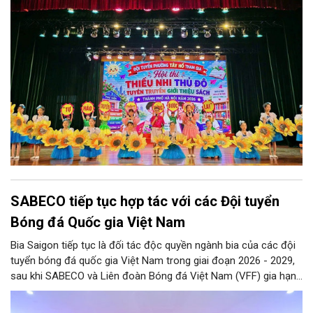
SABECO tiếp tục hợp tác với các Đội tuyển
Bóng đá Quốc gia Việt Nam
Bia Saigon tiếp tục là đối tác độc quyền ngành bia của các đội
tuyển bóng đá quốc gia Việt Nam trong giai đoạn 2026 - 2029,
sau khi SABECO và Liên đoàn Bóng đá Việt Nam (VFF) gia hạn
hợp tác chiến lược. Hai bên kỳ vọng tạo thêm nguồn lực cho
bóng đá Việt Nam và lan tỏa tinh thần thể thao tới cộng đồng.