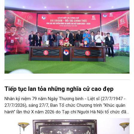
Tiếp tục lan tỏa những nghĩa cử cao đẹp
Nhân kỷ niệm 79 năm Ngày Thương binh - Liệt sĩ (27/7/1947 -
27/7/2026), sáng 27/7, Ban Tổ chức Chương trình “Khúc quân
hành” lần thứ X năm 2026 do Tạp chí Người Hà Nội tổ chức đã
đến thăm hỏi, tri ân và trao tặng quà cho các thương binh, gia
đình liệt sỹ trong cuộc khánh chiến chống Pháp, chống Mỹ.