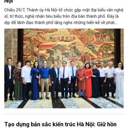
Nội
Chiều 29/7, Thành ủy Hà Nội tổ chức gặp mặt đại biểu văn nghệ
sĩ, trí thức, nghệ nhân tiêu biểu trên địa bàn thành phố. Đây là
dịp để lãnh đạo thành phố lắng nghe những hiến kế về phát
triển khoa học công nghệ, đổi mới sáng tạo, công nghiệp văn
hóa và phát huy nguồn lực con người, góp phần tạo động lực
mới cho sự phát triển nhanh, bền vững của Thủ đô.
Tạo dựng bản sắc kiến trúc Hà Nội: Giữ hồn