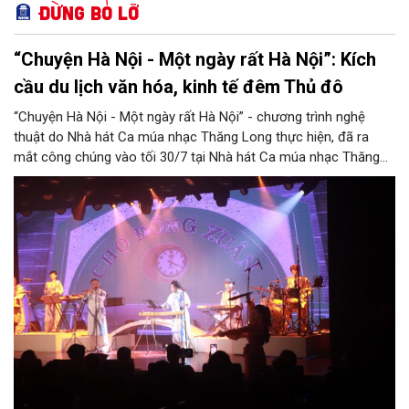
Đừng bỏ lỡ
“Chuyện Hà Nội - Một ngày rất Hà Nội”: Kích
cầu du lịch văn hóa, kinh tế đêm Thủ đô
“Chuyện Hà Nội - Một ngày rất Hà Nội” - chương trình nghệ
thuật do Nhà hát Ca múa nhạc Thăng Long thực hiện, đã ra
mắt công chúng vào tối 30/7 tại Nhà hát Ca múa nhạc Thăng
Long (số 31 - 33 phố Lương Văn Can, phường Hoàn Kiếm).