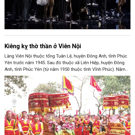
Kiêng kỵ thờ thần ở Viên Nội
Làng Viên Nội thuộc tổng Tuân Lệ, huyện Đông Anh, tỉnh Phúc
Yên trước năm 1945. Sau đó thuộc xã Liên Hiệp, huyện Đông
Anh, tỉnh Phúc Yên (từ năm 1950 thuộc tỉnh Vĩnh Phúc). Năm
1961, làng được sáp nhập vào Hà Nội. Năm 1965, Viên Nội
thuộc xã Vân Nội; từ ngày 1/7/2025 thuộc xã Phúc Thịnh, Hà
Nội. Viên Nội thờ hai vị thần là Đống Băng và Uông Tá (thời
Hùng Vương thứ 18) cùng Diệu La công chúa, nữ tướng thời Hai
Bà Trưng.