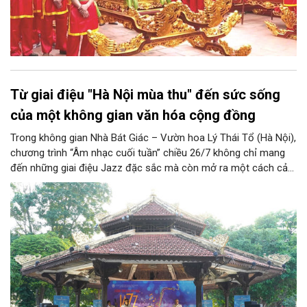
Từ giai điệu "Hà Nội mùa thu" đến sức sống
của một không gian văn hóa cộng đồng
Trong không gian Nhà Bát Giác – Vườn hoa Lý Thái Tổ (Hà Nội),
chương trình “Âm nhạc cuối tuần” chiều 26/7 không chỉ mang
đến những giai điệu Jazz đặc sắc mà còn mở ra một cách cảm
nhận mới về Hà Nội. Điểm nhấn của chương trình là ca khúc “Hà
Nội mùa thu” của nhạc sĩ Vũ Thanh đã đưa hình ảnh Thủ đô
hiện lên bằng vẻ đẹp tinh tế, giàu chiều sâu văn hóa, qua đó
khẳng định vai trò của nghệ thuật trong việc kiến tạo không
gian văn hóa cộng đồng và lan tỏa những giá trị bền vững của
thành phố.