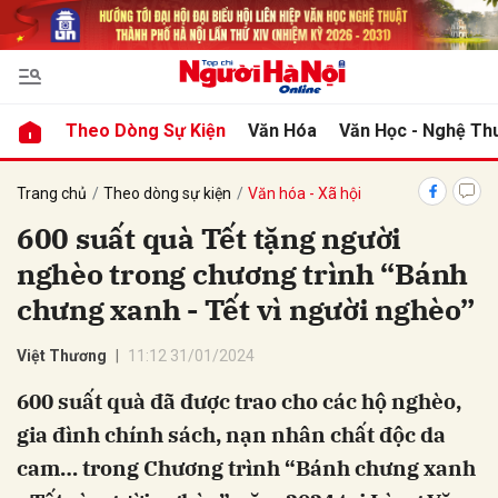
bình luận
Theo Dòng Sự Kiện
Văn Hóa
Văn Học - Nghệ Th
Trang chủ
Theo dòng sự kiện
Văn hóa - Xã hội
600 suất quà Tết tặng người
nghèo trong chương trình “Bánh
chưng xanh - Tết vì người nghèo”
Việt Thương
11:12 31/01/2024
Hủy
G
600 suất quà đã được trao cho các hộ nghèo,
gia đình chính sách, nạn nhân chất độc da
cam… trong Chương trình “Bánh chưng xanh