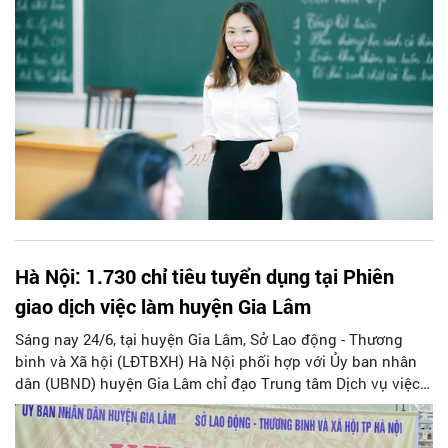
Hà Nội: 1.730 chỉ tiêu tuyển dụng tại Phiên
giao dịch việc làm huyện Gia Lâm
Sáng nay 24/6, tại huyện Gia Lâm, Sở Lao động - Thương
binh và Xã hội (LĐTBXH) Hà Nội phối hợp với Ủy ban nhân
dân (UBND) huyện Gia Lâm chỉ đạo Trung tâm Dịch vụ việc
làm Hà Nội và Phòng LĐTBXH huyện Gia Lâm tổ chức Phiên
giao dịch việc làm huyện Gia Lâm năm 2023.