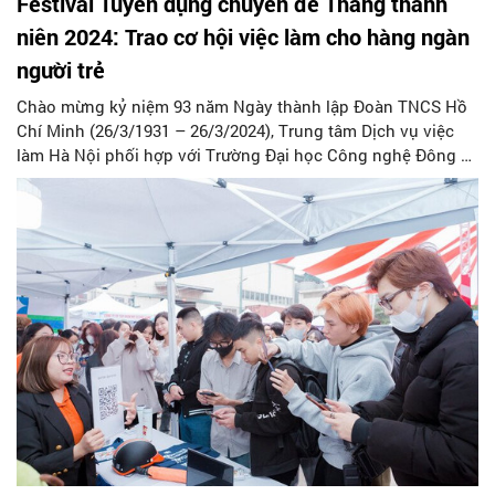
Festival Tuyển dụng chuyên đề Tháng thanh
niên 2024: Trao cơ hội việc làm cho hàng ngàn
người trẻ
Chào mừng kỷ niệm 93 năm Ngày thành lập Đoàn TNCS Hồ
Chí Minh (26/3/1931 – 26/3/2024), Trung tâm Dịch vụ việc
làm Hà Nội phối hợp với Trường Đại học Công nghệ Đông Á
(đường Trịnh Văn Bô, quận Nam Từ Liêm, TP. Hà Nội) tổ
chức Festival Tuyển dụng chuyên đề Tháng thanh niên
2024.