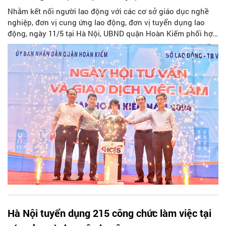
Nhằm kết nối người lao động với các cơ sở giáo dục nghề
nghiệp, đơn vị cung ứng lao động, đơn vị tuyển dụng lao
động, ngày 11/5 tại Hà Nội, UBND quận Hoàn Kiếm phối hợp
với Sở Lao động – Thương binh và Xã hội Hà Nội tổ chức
Ngày hội tư vấn và giao dịch việc làm năm 2024. Đây cũng là
dịp tư vấn định hướng nghề nghiệp cho các em học sinh
THCS, THPT trên địa bàn.
Hà Nội tuyển dụng 215 công chức làm việc tại