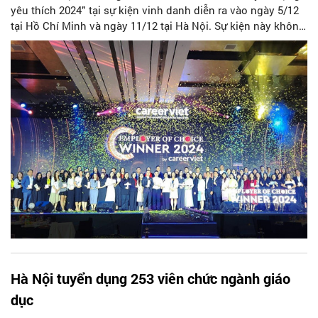
yêu thích 2024” tại sự kiện vinh danh diễn ra vào ngày 5/12
tại Hồ Chí Minh và ngày 11/12 tại Hà Nội. Sự kiện này không
chỉ là dịp để tôn vinh các doanh nghiệp có thương hiệu
tuyển dụng được yêu thích, mà còn khẳng định vai trò quan
trọng của các công ty trong việc xây dựng môi trường làm
việc lý tưởng, thu hút nhân tài và tạo dựng những giá trị bền
vững cho cộng đồng.
Hà Nội tuyển dụng 253 viên chức ngành giáo
dục