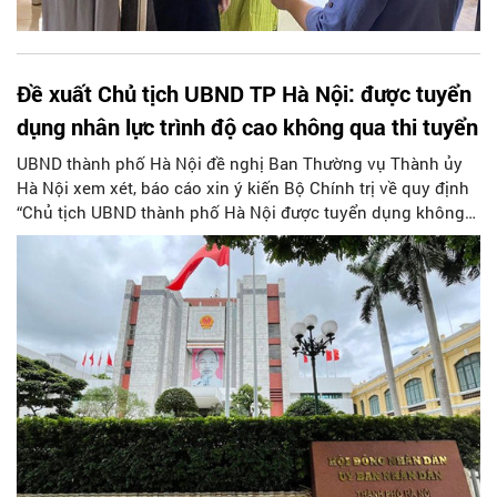
Đề xuất Chủ tịch UBND TP Hà Nội: được tuyển
dụng nhân lực trình độ cao không qua thi tuyển
UBND thành phố Hà Nội đề nghị Ban Thường vụ Thành ủy
Hà Nội xem xét, báo cáo xin ý kiến Bộ Chính trị về quy định
“Chủ tịch UBND thành phố Hà Nội được tuyển dụng không
qua thi tuyển với cá nhân có năng lực, trình độ cao đang ở
ngoài khu vực nhà nước” trong dự thảo Luật Thủ đô (sửa
đổi).