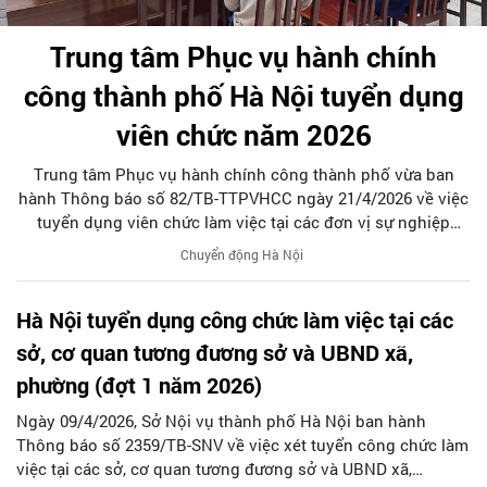
Trung tâm Phục vụ hành chính
công thành phố Hà Nội tuyển dụng
viên chức năm 2026
Trung tâm Phục vụ hành chính công thành phố vừa ban
hành Thông báo số 82/TB-TTPVHCC ngày 21/4/2026 về việc
tuyển dụng viên chức làm việc tại các đơn vị sự nghiệp
công lập trực thuộc, nhằm bổ sung nguồn nhân lực chất
Chuyển động Hà Nội
lượng cao, đáp ứng yêu cầu nâng cao chất lượng phục vụ
người dân và doanh nghiệp trong giai đoạn đẩy mạnh cải
Hà Nội tuyển dụng công chức làm việc tại các
cách hành chính và chuyển đổi số.
sở, cơ quan tương đương sở và UBND xã,
phường (đợt 1 năm 2026)
Ngày 09/4/2026, Sở Nội vụ thành phố Hà Nội ban hành
Thông báo số 2359/TB-SNV về việc xét tuyển công chức làm
việc tại các sở, cơ quan tương đương sở và UBND xã,