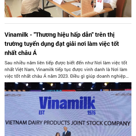
Vinamilk - "Thương hiệu hấp dẫn" trên thị
trường tuyển dụng đạt giải nơi làm việc tốt
nhất châu Á
Sau nhiều năm liên tiếp được biết đến như Nơi làm việc tốt
nhất Việt Nam, Vinamilk tiếp tục được vinh danh là Nơi làm
việc tốt nhất châu Á năm 2023. Điều gì giúp doanh nghiệp
đã có bề dày 47 năm tuổi duy trì sức hút với người lao động
qua nhiều thế hệ, đặc biệt là Gen Z – lực lượng lao động
chính của tương lai?