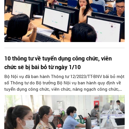
10 thông tư về tuyển dụng công chức, viên
chức sẽ bị bãi bỏ từ ngày 1/10
Bộ Nội vụ đã ban hành Thông tư 12/2023/TT-BNV bãi bỏ một
số Thông tư do Bộ trưởng Bộ Nội vụ ban hành quy định về
tuyển dụng công chức, viên chức, nâng ngạch công chức,
thăng hạng viên chức và thực hiện chế độ hợp đồng một số
loại công việc trong cơ quan hành chính nhà nước, đơn vị
sự nghiệp công lập. Thông tư 12/2023/TT-BNV có hiệu lực từ
ngày 1/10/2023.