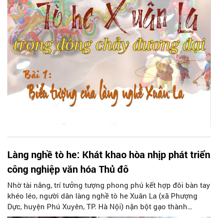
sinh ra nghề nặn tò he - một nghề “độc nhất vô nhị”. Không
chỉ là một nghề mưu sinh, nặn tò he ở làng Xuân La đã trở
thành nét đẹp văn hóa dân gian, góp phần giáo dục thế hệ
trẻ về lịch sử, bản sắc văn hóa và cội nguồn dân tộc.
Làng nghề tò he: Khát khao hòa nhịp phát triển
công nghiệp văn hóa Thủ đô
Nhờ tài năng, trí tưởng tượng phong phú kết hợp đôi bàn tay
khéo léo, người dân làng nghề tò he Xuân La (xã Phượng
Dực, huyện Phú Xuyên, TP. Hà Nội) nặn bột gạo thành
những món đồ chơi, tác phẩm nghệ thuật đậm văn hóa Việt.