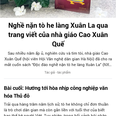
Nghề nặn tò he làng Xuân La qua
trang viết của nhà giáo Cao Xuân
Quế
Sau nhiều năm ấp ủ, nghiên cứu và tìm tòi, nhà giáo Cao
Xuân Quế (hội viên Hội Văn nghệ dân gian Hà Nội) đã cho ra
mắt cuốn sách “Độc đáo nghề nặn tò he làng Xuân La” (NXB
Lao động, 2026). Với dung lượng 152 trang, cuốn sách phác
Tác giả - tác phẩm
họa tương đối đầy đủ diện mạo nghề nặn tò he của làng
Xuân La, từ nguồn gốc hình thành, quá trình phát triển, qua
Bài cuối: Hướng tới hòa nhịp công nghiệp văn
đó góp phần lưu giữ những giá trị đặc sắc của một nghề
truyền thống trên mảnh đất Kinh kỳ.
hóa Thủ đô
Trải qua hàng trăm năm lịch sử, tò he không chỉ đơn thuần
là trò chơi dân gian mà còn gắn liền với tuổi thơ của biết
bao thế hệ người Việt. Tuy nhiên, trong bối cảnh hội nhập và