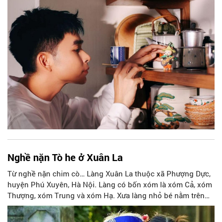
Nghề nặn Tò he ở Xuân La
Từ nghề nặn chim cò… Làng Xuân La thuộc xã Phượng Dực,
huyện Phú Xuyên, Hà Nội. Làng có bốn xóm là xóm Cả, xóm
Thượng, xóm Trung và xóm Hạ. Xưa làng nhỏ bé nằm trên
các gò đất, dân số vài trăm người. Dần dần, dân số đông đúc
lên, làng xóm cũng ngày một mở rộng, phát triển. Xuân La