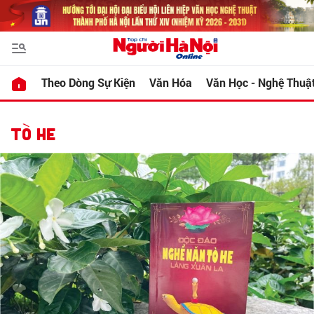
Theo Dòng Sự Kiện
Văn Hóa
Văn Học - Nghệ Thuậ
TÒ HE