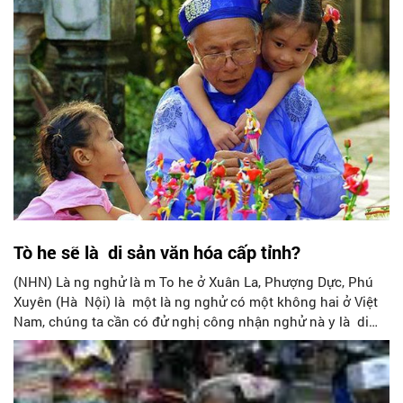
có nhiều nghề, nhưng có một nghề có từ lâu đời khá độc
đáo và cho đến nay vẫn là một nghề độc nhất vô nhị trên
đất nước ta, đó là nghề nặn chim cò (ngày nay gọi là nghề
nặn tò he).
Tò he sẽ là di sản văn hóa cấp tỉnh?
(NHN) Là ng nghử là m To he ở Xuân La, Phượng Dực, Phú
Xuyên (Hà Nội) là một là ng nghử có một không hai ở Việt
Nam, chúng ta cần có đử nghị công nhận nghử nà y là di
sản văn hoá thế giới...