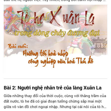
phát triển mạnh mẽ của ngành công nghiệp văn hóa hiện
đại, làng nghề Tò he Xuân La đang đứng trước những thách
thức lớn trong việc bảo tồn và phát triển, đặt ra bài toán làm
thế nào để hòa nhịp vào sự phát triển công nghiệp văn hóa
của Thủ đô mà vẫn giữ gìn được bản sắc văn hóa truyền
thống.
Bài 2: Người nghệ nhân trẻ của làng Xuân La
Giữa những thay đổi của thời cuộc, cùng với thăng trầm của
đất nước, tò he đã có giai đoạn tưởng chừng sắp mai một
giữa vô vàn đồ chơi ngoại nhập. Nhưng tại cái nôi của tò he,