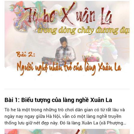
với trái tim tâm huyết, dành hơn 20 năm để học hỏi, nghiên
cứu và cải tiến các sản phẩm tò he của quê hương, nghệ
nhân trẻ Đặng Văn Hậu vẫn đang “miệt mài” lan tỏa những
giá trị truyền thống của tò he tới khắp cả nước và quốc tế.
Bài 1: Biểu tượng của làng nghề Xuân La
Tò he là một trong những trò chơi dân gian có từ rất lâu và
ngày nay ngay giữa Hà Nội, vẫn có một làng nghề truyền
thống lưu giữ nét đẹp này. Đó là làng Xuân La (xã Phượng
Dực, huyện Phú Xuyên, Hà Nội), nơi được coi là “cái nôi”