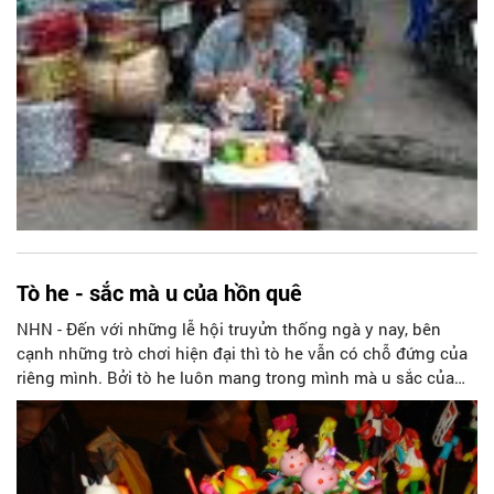
Tò he - sắc mà u của hồn quê
NHN - Đến với những lễ hội truyửn thống ngà y nay, bên
cạnh những trò chơi hiện đại thì tò he vẫn có chỗ đứng của
riêng mình. Bởi tò he luôn mang trong mình mà u sắc của
hồn quê và nét đẹp truyửn thống, thấm đượm cái hồn văn
hoá người Việt.