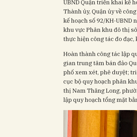
UBND Quận triển khai kế h
Thành ủy, Quận ủy về công t
kế hoạch số 92/KH-UBND ng
khu vực Phân khu đô thị s
thực hiện công tác đo đạc, 
Hoàn thành công tác lập qu
gian trung tâm bán đảo Qu
phố xem xét, phê duyệt; tr
cục bộ quy hoạch phân khu 
thị Nam Thăng Long, phườ
lập quy hoạch tổng mặt bằn