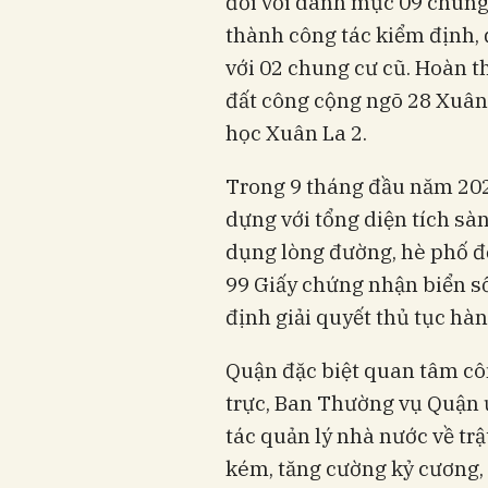
đối với danh mục 09 chung
thành công tác kiểm định, 
với 02 chung cư cũ. Hoàn t
đất công cộng ngõ 28 Xuân
học Xuân La 2.
Trong 9 tháng đầu năm 202
dựng với tổng diện tích sà
dụng lòng đường, hè phố để
99 Giấy chứng nhận biển số
định giải quyết thủ tục hà
Quận đặc biệt quan tâm côn
trực, Ban Thường vụ Quận ủ
tác quản lý nhà nước về tr
kém, tăng cường kỷ cương, 