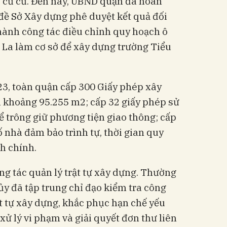
 cư cũ. Đến nay, UBND quận đã hoàn
đề Sở Xây dựng phê duyệt kết quả đối
hành công tác điều chỉnh quy hoạch ô
 La làm cơ sở để xây dựng trường Tiểu
3, toàn quận cấp 300 Giấy phép xây
n khoảng 95.255 m2; cấp 32 giấy phép sử
 trông giữ phương tiện giao thông; cấp
 nhà đảm bảo trình tự, thời gian quy
nh chính.
g tác quản lý trật tự xây dựng. Thường
y đã tập trung chỉ đạo kiểm tra công
ật tự xây dựng, khắc phục hạn chế yếu
xử lý vi phạm và giải quyết đơn thư liên