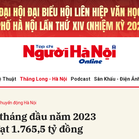
bình luận
ệ Thuật
Thăng Long - Hà Nội
Podcast
Sân Khấu - Điện Ản
huyển động Hà Nội
Hủy
G
 tháng đầu năm 2023
ạt 1.765,5 tỷ đồng