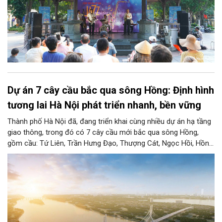
Dự án 7 cây cầu bắc qua sông Hồng: Định hình
tương lai Hà Nội phát triển nhanh, bền vững
Thành phố Hà Nội đã, đang triển khai cùng nhiều dự án hạ tầng
giao thông, trong đó có 7 cây cầu mới bắc qua sông Hồng,
gồm cầu: Tứ Liên, Trần Hưng Đạo, Thượng Cát, Ngọc Hồi, Hồng
Hà, Mễ Sở và Vân Phúc. 7 cây cầu này vừa giải bài toán hạ tầng
giao thông Thủ đô, vừa thể hiện tầm nhìn chiến lược và cuộc
cách mạng không gian để định hình tương lai phát triển bền
vững Thủ đô trong kỷ nguyên mới.