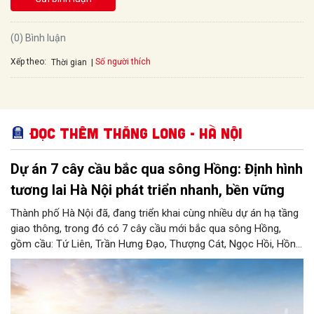
(0) Bình luận
Xếp theo:
Số người thích
Thời gian
Đọc thêm Thăng Long - Hà Nội
Dự án 7 cây cầu bắc qua sông Hồng: Định hình
tương lai Hà Nội phát triển nhanh, bền vững
Thành phố Hà Nội đã, đang triển khai cùng nhiều dự án hạ tầng
giao thông, trong đó có 7 cây cầu mới bắc qua sông Hồng,
gồm cầu: Tứ Liên, Trần Hưng Đạo, Thượng Cát, Ngọc Hồi, Hồng
Hà, Mễ Sở và Vân Phúc. 7 cây cầu này vừa giải bài toán hạ tầng
giao thông Thủ đô, vừa thể hiện tầm nhìn chiến lược và cuộc
cách mạng không gian để định hình tương lai phát triển bền
vững Thủ đô trong kỷ nguyên mới.