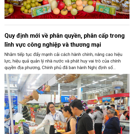
Quy định mới về phân quyền, phân cấp trong
lĩnh vực công nghiệp và thương mại
Nhằm tiếp tục đẩy mạnh cải cách hành chính, nâng cao hiệu
lực, hiệu quả quản lý nhà nước và phát huy vai trò của chính
quyền địa phương, Chính phủ đã ban hành Nghị định số
146/2025/NĐ-CP ngày 12/6/2025 quy định về phân quyền, phân
cấp trong lĩnh vực công nghiệp và thương mại. Trong đó, lĩnh
vực bảo vệ quyền lợi người tiêu dùng có nhiều nội dung quan
trọng được phân cấp cho địa phương, góp phần đưa hoạt động
hỗ trợ người tiêu dùng đến gần người dân hơn.