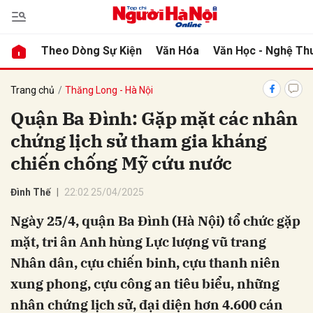
Theo Dòng Sự Kiện
Văn Hóa
Văn Học - Nghệ Th
bình luận
Trang chủ
Thăng Long - Hà Nội
Quận Ba Đình: Gặp mặt các nhân
chứng lịch sử tham gia kháng
chiến chống Mỹ cứu nước
Đình Thế
22:02 25/04/2025
Ngày 25/4, quận Ba Đình (Hà Nội) tổ chức gặp
Hủy
G
mặt, tri ân Anh hùng Lực lượng vũ trang
Nhân dân, cựu chiến binh, cựu thanh niên
xung phong, cựu công an tiêu biểu, những
nhân chứng lịch sử, đại diện hơn 4.600 cán