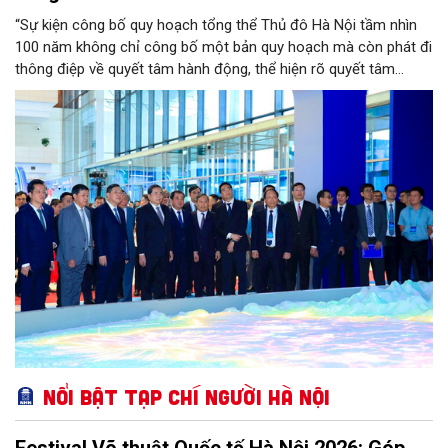
“Sự kiện công bố quy hoạch tổng thể Thủ đô Hà Nội tầm nhìn
100 năm không chỉ công bố một bản quy hoạch mà còn phát đi
thông điệp về quyết tâm hành động, thể hiện rõ quyết tâm
chính trị của thành phố trong việc đưa Nghị quyết Đại hội XIV
của Đảng, Nghị quyết Đại hội Đảng bộ Thành phố lần thứ XVIII
vào cuộc sống, đúng với chỉ đạo của đồng chí Tổng Bí thư, Chủ
tịch nước Tô Lâm: Hà Nội đã nói là làm, làm nhanh, làm đúng,
làm hiệu quả, làm đến cùng” – đồng chí Trần Thanh Mẫn, Ủy
viên Bộ Chính trị, Chủ tịch Quốc
Nổi bật Tạp chí Người Hà Nội