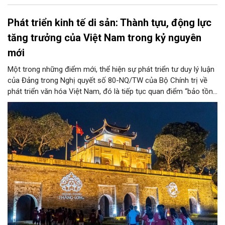
Phát triển kinh tế di sản: Thành tựu, động lực
tăng trưởng của Việt Nam trong kỷ nguyên
mới
Một trong những điểm mới, thể hiện sự phát triển tư duy lý luận
của Đảng trong Nghị quyết số 80-NQ/TW của Bộ Chính trị về
phát triển văn hóa Việt Nam, đó là tiếp tục quan điểm “bảo tồn
và phát huy giá trị di sản văn hóa gắn kết với phát triển kinh tế -
xã hội và du lịch”; đồng thời, nâng lên một tầm cao mới: “phát
triển kinh tế di sản”.