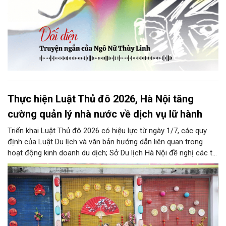
Thực hiện Luật Thủ đô 2026, Hà Nội tăng
cường quản lý nhà nước về dịch vụ lữ hành
Triển khai Luật Thủ đô 2026 có hiệu lực từ ngày 1/7, các quy
định của Luật Du lịch và văn bản hướng dẫn liên quan trong
hoạt động kinh doanh du dịch; Sở Du lịch Hà Nội đề nghị các tổ
chức, đơn vị, doanh nghiệp kinh doanh dịch vụ lữ hành trên địa
bàn thành phố thực hiện một số nội dung quan trọng. Qua đó
góp phần thực hiện thắng lợi các mục tiêu phát triển du lịch Hà
Nội năm 2026 và giai đoạn tiếp theo.