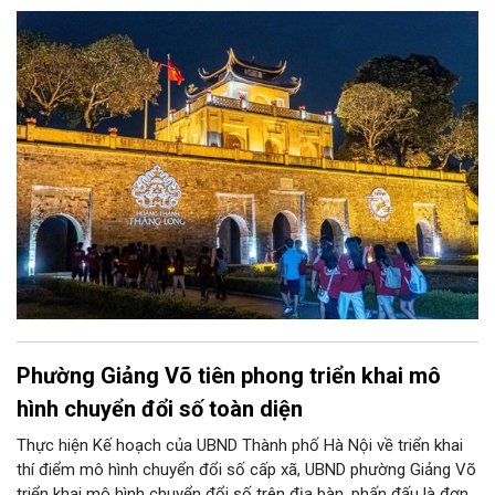
Giám đốc Sở Tài chính Hà Nội Đỗ Thu Hằng chia sẻ, thành phố
sẽ thực hiện đồng bộ nhiều giải pháp, nhất là thể chế hóa Nghị
quyết số 02-NQ/TW của Bộ Chính trị về phát triển Thủ đô, Luật
Thủ đô 2026… cùng những nghị quyết của HĐND thành phố.
Phường Giảng Võ tiên phong triển khai mô
hình chuyển đổi số toàn diện
Thực hiện Kế hoạch của UBND Thành phố Hà Nội về triển khai
thí điểm mô hình chuyển đổi số cấp xã, UBND phường Giảng Võ
triển khai mô hình chuyển đổi số trên địa bàn, phấn đấu là đơn