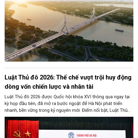
Luật Thủ đô 2026: Thể chế vượt trội huy động
dòng vốn chiến lược và nhân tài
Luật Thủ đô 2026 được Quốc hội khóa XVI thông qua ngay tại
kỳ họp đầu tiên, đã mở ra bước ngoặt để Hà Nội phát triển
nhanh, bền vững trong kỷ nguyên mới. Điểm nổi bật, Luật Thủ
đô 2026 đã “cởi trói”, trao cho Hà Nội khung thể chế đặc thù,
vượt trội để bứt phá, trong đó có việc “trải thảm đỏ” thu hút
nhân tài và các nhà đầu tư chiến lược, mở lối cho Thủ đô
chuyển hóa tầm nhìn thế kỷ thành những kỳ tích phát triển thực