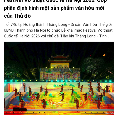
Festival Võ thuật Quốc tế Hà Nội 2026: Góp
phần định hình một sản phẩm văn hóa mới
của Thủ đô
Tối 7/8, tại Hoàng thành Thăng Long - Di sản Văn hóa Thế giới,
UBND Thành phố Hà Nội tổ chức Lễ khai mạc Festival Võ thuật
Quốc tế Hà Nội 2026 với chủ đề "Hào khí Thăng Long - Tinh
hoa võ Việt". Lần đầu tiên được tổ chức, Festival đánh dấu
bước đi mới của Thủ đô trong việc xây dựng một sự kiện văn
hóa - thể thao mang tầm quốc tế, góp phần tôn vinh truyền
thống thượng võ dân tộc, quảng bá hình ảnh Hà Nội và thúc đẩy
giao lưu văn hóa, thể thao với bạn bè thế giới.