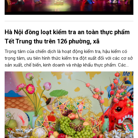
Hà Nội đồng loạt kiểm tra an toàn thực phẩm
Tết Trung thu trên 126 phường, xã
Trọng tâm của chiến dịch là hoạt động kiểm tra, hậu kiểm có
trọng tâm, ưu tiên hình thức kiểm tra đột xuất đối với các cơ sở
sản xuất, chế biến, kinh doanh và nhập khẩu thực phẩm. Các
nhóm mặt hàng tiêu thụ mạnh như bánh Trung thu, bánh mứt
kẹo, rượu, bia, nước giải khát, phụ gia thực phẩm...