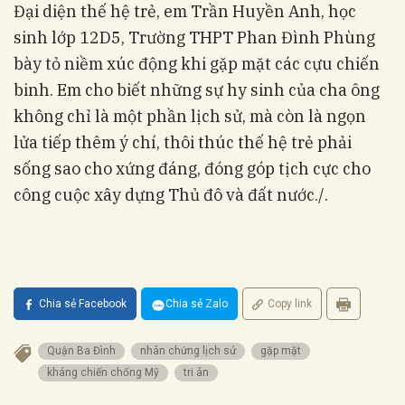
Đại diện thế hệ trẻ, em Trần Huyền Anh, học
sinh lớp 12D5, Trường THPT Phan Đình Phùng
bày tỏ niềm xúc động khi gặp mặt các cựu chiến
binh. Em cho biết những sự hy sinh của cha ông
không chỉ là một phần lịch sử, mà còn là ngọn
lửa tiếp thêm ý chí, thôi thúc thế hệ trẻ phải
sống sao cho xứng đáng, đóng góp tịch cực cho
công cuộc xây dựng Thủ đô và đất nước./.
Chia sẻ Facebook
Chia sẻ Zalo
Copy link
Quận Ba Đình
nhân chứng lịch sử
gặp mặt
kháng chiến chống Mỹ
tri ân