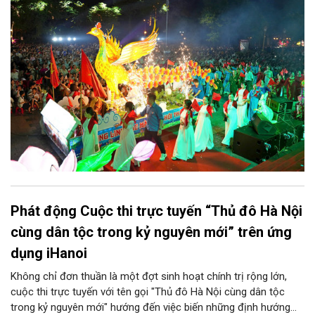
sẵn sàng mang đến cho Nhân dân và du khách một mùa Trung
thu quy mô, đặc sắc và giàu bản sắc văn hóa xứ Đoài.
Phát động Cuộc thi trực tuyến “Thủ đô Hà Nội
cùng dân tộc trong kỷ nguyên mới” trên ứng
dụng iHanoi
Không chỉ đơn thuần là một đợt sinh hoạt chính trị rộng lớn,
cuộc thi trực tuyến với tên gọi "Thủ đô Hà Nội cùng dân tộc
trong kỷ nguyên mới" hướng đến việc biến những định hướng