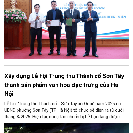
tập bằng tiếng Tây Ban Nha.
Xây dựng Lễ hội Trung thu Thành cổ Sơn Tây
thành sản phẩm văn hóa đặc trưng của Hà
Nội
Lễ hội “Trung thu Thành cổ - Sơn Tây xứ Đoài” năm 2026 do
UBND phường Sơn Tây (TP Hà Nội) tổ chức sẽ diễn ra từ cuối
tháng 8/2026. Hiện tại, công tác chuẩn bị Lễ hội đang được
chính quyền phường Sơn Tây cùng các phòng, ban, ngành, đơn
vị và 25 tổ dân phố khẩn trương triển khai, tạo khí thế sôi nổi,