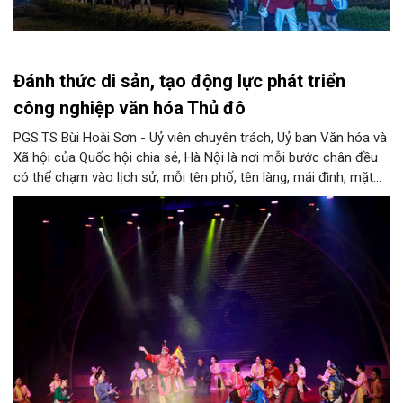
Đánh thức di sản, tạo động lực phát triển
công nghiệp văn hóa Thủ đô
PGS.TS Bùi Hoài Sơn - Uỷ viên chuyên trách, Uỷ ban Văn hóa và
Xã hội của Quốc hội chia sẻ, Hà Nội là nơi mỗi bước chân đều
có thể chạm vào lịch sử, mỗi tên phố, tên làng, mái đình, mặt
hồ, nếp nhà, câu hát, món ăn, làn điệu, nghề thủ công đều có
thể kể một câu chuyện về chiều sâu văn hiến của dân tộc.
Nhưng trong kỷ nguyên mới, câu hỏi đặt ra không chỉ Hà Nội có
bao nhiêu di sản, bao nhiêu văn nghệ sĩ, trí thức, không gian ký
ức, mà là làm thế nào để những giá trị ấy trở thành nguồn lực
phát triển, thành sức mạnh mềm, thành động lực sáng tạo,
thành năng lực cạnh tranh của Thủ đô.