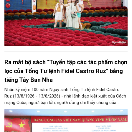
Ra mắt bộ sách "Tuyển tập các tác phẩm chọn
lọc của Tổng Tư lệnh Fidel Castro Ruz" bằng
tiếng Tây Ban Nha
Nhân kỷ niệm 100 năm Ngày sinh Tổng Tư lệnh Fidel Castro
Ruz (13/8/1926 - 13/8/2026) - nhà lãnh đạo kiệt xuất của Cách
mạng Cuba, người bạn lớn, người đồng chí thủy chung của
Đảng, Nhà nước và nhân dân Việt Nam, chiều 5/8, tại Hà Nội,
Nhà xuất bản Chính trị quốc gia Sự thật phối hợp với Ban Tuyên
giáo Trung ương tổ chức Lễ giới thiệu bộ sách “Tuyển tập các
tác phẩm chọn lọc của Tổng Tư lệnh Fidel Castro Ruz” gồm 24