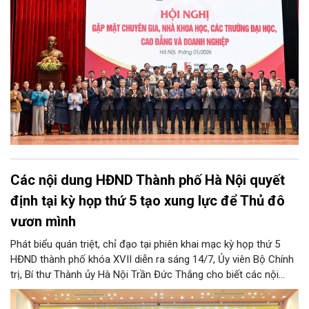
tế.
Các nội dung HĐND Thành phố Hà Nội quyết
định tại kỳ họp thứ 5 tạo xung lực để Thủ đô
vươn mình
Phát biểu quán triệt, chỉ đạo tại phiên khai mạc kỳ họp thứ 5
HĐND thành phố khóa XVII diễn ra sáng 14/7, Ủy viên Bộ Chính
trị, Bí thư Thành ủy Hà Nội Trần Đức Thắng cho biết các nội
dung được HĐND thành phố thảo luận, quyết định lần này có ý
quan trọng hướng tới 3 yêu cầu lớn. Cùng đó, các quyết sách