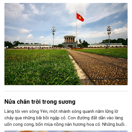
chiến lược trong Nghị quyết số 02-NQ/TW của Bộ Chính trị
thành niềm tin, thành nhận thức chung của mỗi người dân.
Nửa chân trời trong sương
Làng tôi ven sông Yên, một nhánh sông quanh năm lững lờ
chảy qua những bãi bồi ngập cỏ. Con đường đất dẫn vào làng
uốn cong cong, bốn mùa nồng nàn hương hoa cỏ. Những buổi
hoàng hôn, khi nắng đã dịu xuống phía cuối sông, đám hoa tím