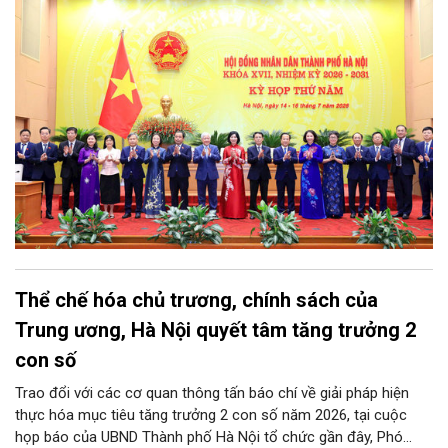
tại kỳ họp sẽ tạo xung lực để Thủ đô hoàn thành thắng lợi các
mục tiêu phát triển kinh tế - xã hội năm 2026; tạo lập nền tảng
vững chắc cho phát triển mạnh mẽ trong những năm tiếp theo.
Thể chế hóa chủ trương, chính sách của
Trung ương, Hà Nội quyết tâm tăng trưởng 2
con số
Trao đổi với các cơ quan thông tấn báo chí về giải pháp hiện
thực hóa mục tiêu tăng trưởng 2 con số năm 2026, tại cuộc
họp báo của UBND Thành phố Hà Nội tổ chức gần đây, Phó