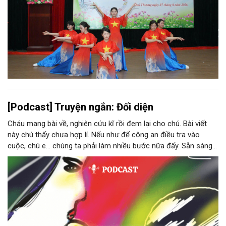
[Podcast] Truyện ngắn: Đối diện
Cháu mang bài về, nghiên cứu kĩ rồi đem lại cho chú. Bài viết
này chú thấy chưa hợp lí. Nếu như để công an điều tra vào
cuộc, chú e… chúng ta phải làm nhiều bước nữa đấy. Sẵn sàng
thì tiếp tục nhé! Chú Minh cầm tập bài viết đưa lại cho Thy. Cô
ngại ngùng đỡ lấy. Đây là lần thứ ba, loạt bài phóng sự của mình
bị Tổng biên tập kêu lên để trả lại...