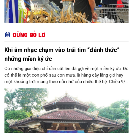
Đừng bỏ lỡ
Khi âm nhạc chạm vào trái tim “đánh thức”
những miền ký ức
Có những giai điệu chỉ cần cất lên đã gợi về một miền ký ức. Đó
có thể là một con phố sau cơn mưa, là hàng cây lặng gió hay
một khoảng trời mang theo nỗi nhớ của nhiều thế hệ. Chiều 9/8,
tại Nhà Bát Giác - Vườn hoa Lý Thái Tổ, chương trình “Âm nhạc
cuối tuần” sẽ mở ra một không gian như thế, nơi mỗi tác phẩm
trở thành một lát cắt tinh tế về vẻ đẹp của con người và đời
sống.