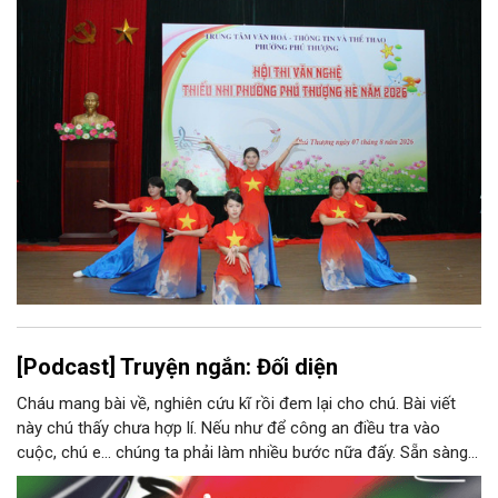
[Podcast] Truyện ngắn: Đối diện
Cháu mang bài về, nghiên cứu kĩ rồi đem lại cho chú. Bài viết
này chú thấy chưa hợp lí. Nếu như để công an điều tra vào
cuộc, chú e… chúng ta phải làm nhiều bước nữa đấy. Sẵn sàng
thì tiếp tục nhé! Chú Minh cầm tập bài viết đưa lại cho Thy. Cô