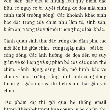
ven biển, đặc biệt là những loài quý hiếm, đặc
hữu, có nguy cơ bị tuyệt chủng, đe dọa mất sinh
cảnh (môi trường sống). Các khoảnh khắc sinh
học đặc trưng của chim như làm tổ, sinh sản,
kiếm ăn, tương tác với môi trường hoặc loài khác.
Cảnh quan sinh thái đặc trưng của đầm phá, các
mối liên hệ giữa chim - rừng ngập mặn - bãi bồi -
cộng đồng. Các ảnh hưởng, đe dọa đến sự suy
giảm về số lượng và sự phân bố của các quần thể
chim. Hành động, sáng kiến, mô hình bảo vệ
chim và môi trường sống, hình ảnh cộng đồng
tham gia giáo dục và du lịch sinh thái gắn với
chim.
Tác phẩm dự thi gửi qua hệ thống email
https://thianh-bttnmt.hue.gov.vn
, việc chấm thi,