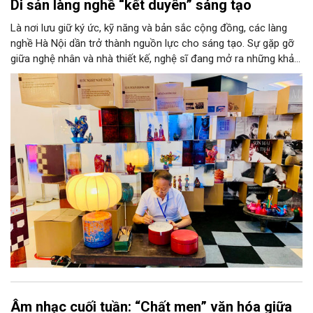
Di sản làng nghề “kết duyên” sáng tạo
Là nơi lưu giữ ký ức, kỹ năng và bản sắc cộng đồng, các làng
nghề Hà Nội dần trở thành nguồn lực cho sáng tạo. Sự gặp gỡ
giữa nghệ nhân và nhà thiết kế, nghệ sĩ đang mở ra những khả
năng phát triển mới cho thủ công đương đại trên nền tảng di
sản. Từ những cuộc “kết duyên” đầy cảm hứng ấy, Hà Nội đang
khơi thông mạch ngầm của hệ sinh thái thủ công, biến vốn cổ
thành động lực bền vững cho tương lai.
Âm nhạc cuối tuần: “Chất men” văn hóa giữa