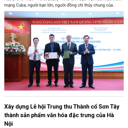
mạng Cuba, người bạn lớn, người đồng chí thủy chung của
Đảng, Nhà nước và nhân dân Việt Nam, chiều 5/8, tại Hà Nội,
Nhà xuất bản Chính trị quốc gia Sự thật phối hợp với Ban Tuyên
giáo Trung ương tổ chức Lễ giới thiệu bộ sách “Tuyển tập các
tác phẩm chọn lọc của Tổng Tư lệnh Fidel Castro Ruz” gồm 24
tập bằng tiếng Tây Ban Nha.
Xây dựng Lễ hội Trung thu Thành cổ Sơn Tây
thành sản phẩm văn hóa đặc trưng của Hà
Nội