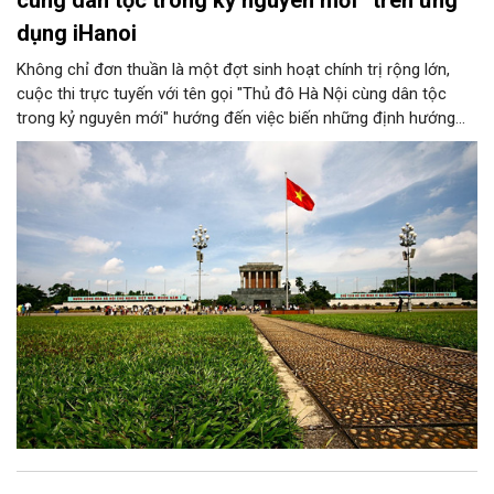
cùng dân tộc trong kỷ nguyên mới” trên ứng
dụng iHanoi
Không chỉ đơn thuần là một đợt sinh hoạt chính trị rộng lớn,
cuộc thi trực tuyến với tên gọi "Thủ đô Hà Nội cùng dân tộc
trong kỷ nguyên mới" hướng đến việc biến những định hướng
chiến lược trong Nghị quyết số 02-NQ/TW của Bộ Chính trị
thành niềm tin, thành nhận thức chung của mỗi người dân.