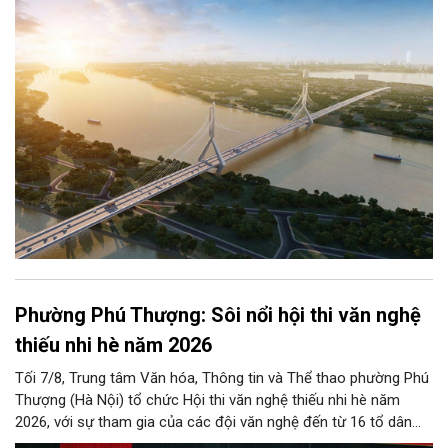
giao thông Thủ đô, vừa thể hiện tầm nhìn chiến lược và cuộc
cách mạng không gian để định hình tương lai phát triển bền
vững Thủ đô trong kỷ nguyên mới.
Phường Phú Thượng: Sôi nổi hội thi văn nghệ
thiếu nhi hè năm 2026
Tối 7/8, Trung tâm Văn hóa, Thông tin và Thể thao phường Phú
Thượng (Hà Nội) tổ chức Hội thi văn nghệ thiếu nhi hè năm
2026, với sự tham gia của các đội văn nghệ đến từ 16 tổ dân
phố trên địa bàn.