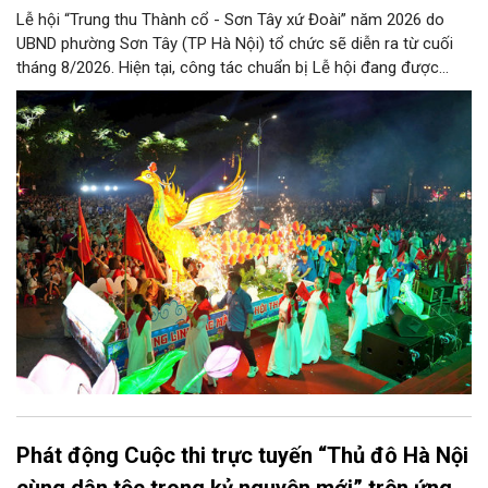
Lễ hội “Trung thu Thành cổ - Sơn Tây xứ Đoài” năm 2026 do
UBND phường Sơn Tây (TP Hà Nội) tổ chức sẽ diễn ra từ cuối
tháng 8/2026. Hiện tại, công tác chuẩn bị Lễ hội đang được
chính quyền phường Sơn Tây cùng các phòng, ban, ngành, đơn
vị và 25 tổ dân phố khẩn trương triển khai, tạo khí thế sôi nổi,
sẵn sàng mang đến cho Nhân dân và du khách một mùa Trung
thu quy mô, đặc sắc và giàu bản sắc văn hóa xứ Đoài.
Phát động Cuộc thi trực tuyến “Thủ đô Hà Nội