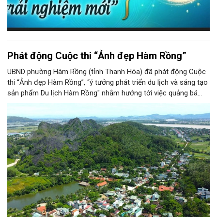
Phát động Cuộc thi “Ảnh đẹp Hàm Rồng”
UBND phường Hàm Rồng (tỉnh Thanh Hóa) đã phát động Cuộc
thi “Ảnh đẹp Hàm Rồng”, “ý tưởng phát triển du lịch và sáng tạo
sản phẩm Du lịch Hàm Rồng" nhằm hướng tới việc quảng bá
hình ảnh, cảnh quan, văn hóa, đồng thời tìm kiếm những giải
pháp và sản phẩm mới góp phần phát triển du lịch bền vững...