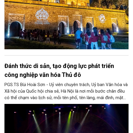
Đánh thức di sản, tạo động lực phát triển
công nghiệp văn hóa Thủ đô
PGS.TS Bùi Hoài Sơn - Uỷ viên chuyên trách, Uỷ ban Văn hóa và
Xã hội của Quốc hội chia sẻ, Hà Nội là nơi mỗi bước chân đều
có thể chạm vào lịch sử, mỗi tên phố, tên làng, mái đình, mặt
hồ, nếp nhà, câu hát, món ăn, làn điệu, nghề thủ công đều có
thể kể một câu chuyện về chiều sâu văn hiến của dân tộc.
Nhưng trong kỷ nguyên mới, câu hỏi đặt ra không chỉ Hà Nội có
bao nhiêu di sản, bao nhiêu văn nghệ sĩ, trí thức, không gian ký
ức, mà là làm thế nào để những giá trị ấy trở thành nguồn lực