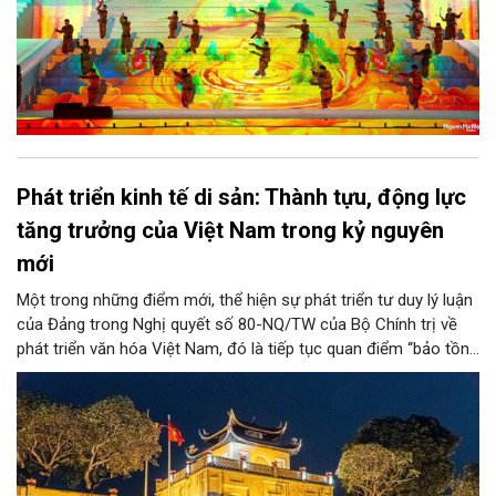
Phát triển kinh tế di sản: Thành tựu, động lực
tăng trưởng của Việt Nam trong kỷ nguyên
mới
Một trong những điểm mới, thể hiện sự phát triển tư duy lý luận
của Đảng trong Nghị quyết số 80-NQ/TW của Bộ Chính trị về
phát triển văn hóa Việt Nam, đó là tiếp tục quan điểm “bảo tồn
và phát huy giá trị di sản văn hóa gắn kết với phát triển kinh tế -
xã hội và du lịch”; đồng thời, nâng lên một tầm cao mới: “phát
triển kinh tế di sản”.