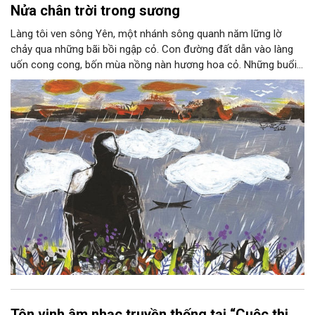
Nửa chân trời trong sương
Làng tôi ven sông Yên, một nhánh sông quanh năm lững lờ
chảy qua những bãi bồi ngập cỏ. Con đường đất dẫn vào làng
uốn cong cong, bốn mùa nồng nàn hương hoa cỏ. Những buổi
hoàng hôn, khi nắng đã dịu xuống phía cuối sông, đám hoa tím
lại thẫm màu như có ai vừa rắc lên một lớp khói.
Tôn vinh âm nhạc truyền thống tại “Cuộc thi