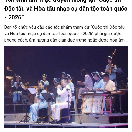
Độc tấu và Hòa tấu nhạc cụ dân tộc toàn quốc
- 2026”
Ban tổ chức yêu cầu các tác phẩm tham dự “Cuộc thi Độc tấu
và Hòa tấu nhạc cụ dân tộc toàn quốc - 2026” phải giữ được
phong cách, âm hưởng dân gian đặc trưng hoặc được hòa âm,
phối khí mới trên nền tảng làn điệu âm nhạc truyền thống Việt
Nam, đồng thời phải được trình diễn trực tiếp bằng nhạc cụ dân
tộc.