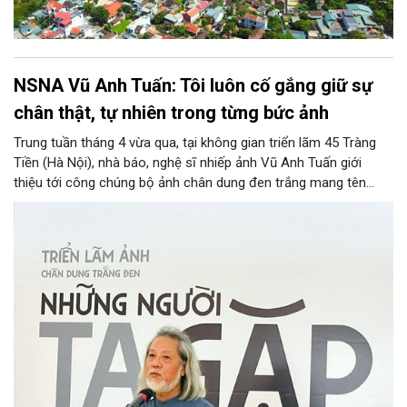
NSNA Vũ Anh Tuấn: Tôi luôn cố gắng giữ sự
chân thật, tự nhiên trong từng bức ảnh
Trung tuần tháng 4 vừa qua, tại không gian triển lãm 45 Tràng
Tiền (Hà Nội), nhà báo, nghệ sĩ nhiếp ảnh Vũ Anh Tuấn giới
thiệu tới công chúng bộ ảnh chân dung đen trắng mang tên
“Những người ta gặp”. 61 tác phẩm được chọn lọc từ hàng trăm
khuôn hình trong suốt hành trình làm báo và sáng tác của ông
đã mang đến cho người xem nhiều cảm xúc. Mỗi bức ảnh là
một cuộc gặp gỡ, một lát cắt đời sống, ở đó con người hiện lên
thật dung dị, chân thật qua góc nhìn tinh tế của người cầm máy.
Cùng Tạp chí Người Hà Nội lắng nghe những chia sẻ của tác giả
về những “đứa con tinh thần” này để hiểu rõ hơn về hành trình
sáng tác của ông.