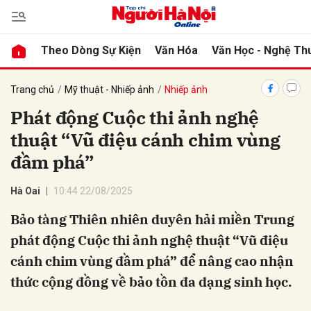
Theo Dòng Sự Kiện
Văn Hóa
Văn Học - Nghệ Th
bình luận
Trang chủ
Mỹ thuật - Nhiếp ảnh
Nhiếp ảnh
Phát động Cuộc thi ảnh nghệ
thuật “Vũ điệu cánh chim vùng
đầm phá”
Hà Oai
10:44 22/08/2025
Bảo tàng Thiên nhiên duyên hải miền Trung
Hủy
G
phát động Cuộc thi ảnh nghệ thuật “Vũ điệu
cánh chim vùng đầm phá” để nâng cao nhận
thức cộng đồng về bảo tồn đa dạng sinh học.