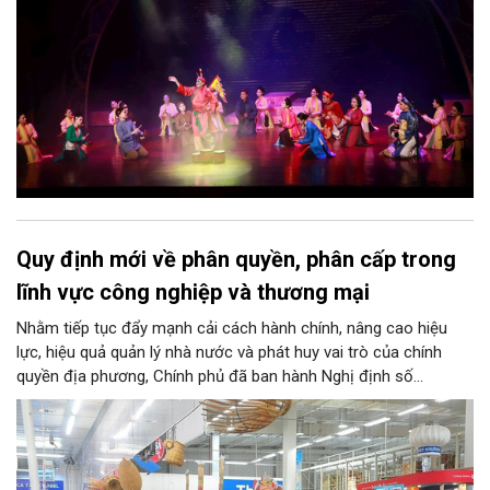
phát triển, thành sức mạnh mềm, thành động lực sáng tạo,
thành năng lực cạnh tranh của Thủ đô.
Quy định mới về phân quyền, phân cấp trong
lĩnh vực công nghiệp và thương mại
Nhằm tiếp tục đẩy mạnh cải cách hành chính, nâng cao hiệu
lực, hiệu quả quản lý nhà nước và phát huy vai trò của chính
quyền địa phương, Chính phủ đã ban hành Nghị định số
146/2025/NĐ-CP ngày 12/6/2025 quy định về phân quyền, phân
cấp trong lĩnh vực công nghiệp và thương mại. Trong đó, lĩnh
vực bảo vệ quyền lợi người tiêu dùng có nhiều nội dung quan
trọng được phân cấp cho địa phương, góp phần đưa hoạt động