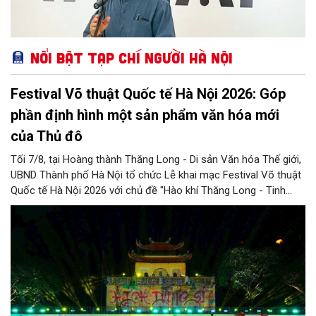
Nổi bật Tạp chí Người Hà Nội
Festival Võ thuật Quốc tế Hà Nội 2026: Góp
phần định hình một sản phẩm văn hóa mới
của Thủ đô
Tối 7/8, tại Hoàng thành Thăng Long - Di sản Văn hóa Thế giới,
UBND Thành phố Hà Nội tổ chức Lễ khai mạc Festival Võ thuật
Quốc tế Hà Nội 2026 với chủ đề "Hào khí Thăng Long - Tinh
hoa võ Việt". Lần đầu tiên được tổ chức, Festival đánh dấu
bước đi mới của Thủ đô trong việc xây dựng một sự kiện văn
hóa - thể thao mang tầm quốc tế, góp phần tôn vinh truyền
thống thượng võ dân tộc, quảng bá hình ảnh Hà Nội và thúc đẩy
giao lưu văn hóa, thể thao với bạn bè thế giới.