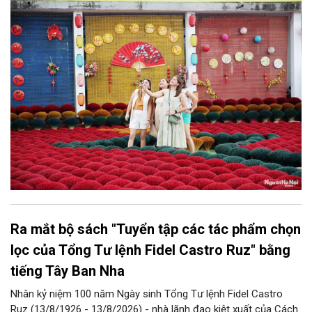
bàn thành phố thực hiện một số nội dung quan trọng. Qua đó
góp phần thực hiện thắng lợi các mục tiêu phát triển du lịch Hà
Nội năm 2026 và giai đoạn tiếp theo.
Ra mắt bộ sách "Tuyển tập các tác phẩm chọn
lọc của Tổng Tư lệnh Fidel Castro Ruz" bằng
tiếng Tây Ban Nha
Nhân kỷ niệm 100 năm Ngày sinh Tổng Tư lệnh Fidel Castro
Ruz (13/8/1926 - 13/8/2026) - nhà lãnh đạo kiệt xuất của Cách