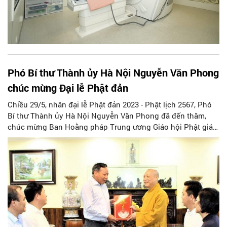
Phó Bí thư Thành ủy Hà Nội Nguyễn Văn Phong
chúc mừng Đại lễ Phật đản
Chiều 29/5, nhân đại lễ Phật đản 2023 - Phật lịch 2567, Phó
Bí thư Thành ủy Hà Nội Nguyễn Văn Phong đã đến thăm,
chúc mừng Ban Hoằng pháp Trung ương Giáo hội Phật giáo
Việt Nam tại chùa Lý Triều Quốc Sư (số 50 phố Lý Quốc Sư,
quận Hoàn Kiếm, Hà Nội).