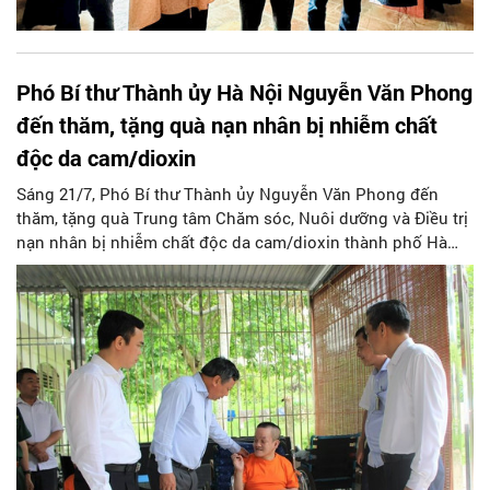
Phó Bí thư Thành ủy Hà Nội Nguyễn Văn Phong
đến thăm, tặng quà nạn nhân bị nhiễm chất
độc da cam/dioxin
Sáng 21/7, Phó Bí thư Thành ủy Nguyễn Văn Phong đến
thăm, tặng quà Trung tâm Chăm sóc, Nuôi dưỡng và Điều trị
nạn nhân bị nhiễm chất độc da cam/dioxin thành phố Hà
Nội (xã Yên Bài, huyện Ba Vì) nhân kỷ niệm 76 năm Ngày
Thương binh - Liệt sĩ (27/7/1947-27/7/2023).