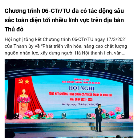
Chương trình 06-CTr/TU đã có tác động sâu
sắc toàn diện tới nhiều lĩnh vực trên địa bàn
Thủ đô
Hội nghị tổng kết Chương trình 06-CTr/TU ngày 17/3/2021
của Thành ủy về “Phát triển văn hóa, nâng cao chất lượng
nguồn nhân lực, xây dựng người Hà Nội thanh lịch, văn
minh giai đoạn 2021-2025” (Chương trình 06-CTr/TU) đã kết
thúc thành công tốt đẹp vào ngày 28/3/2025 vừa qua. Nhiều
ý kiến tham luận tại Hội nghị đã cho thấy những tác động
sâu sắc của Chương trình 06-CTr/TU đến nhiều lĩnh vực của
đời sống xã hội trên địa bàn Thủ đô nói chung và trong việc
phát triển văn hoá, xây dựng người Hà Nội thanh lịch