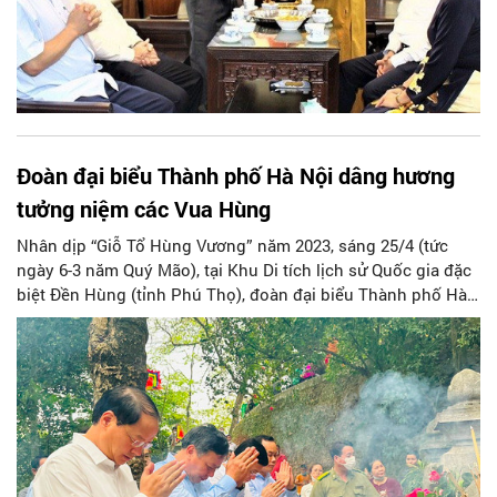
Đoàn đại biểu Thành phố Hà Nội dâng hương
tưởng niệm các Vua Hùng
Nhân dịp “Giỗ Tổ Hùng Vương” năm 2023, sáng 25/4 (tức
ngày 6-3 năm Quý Mão), tại Khu Di tích lịch sử Quốc gia đặc
biệt Đền Hùng (tỉnh Phú Thọ), đoàn đại biểu Thành phố Hà
Nội do Phó Bí thư Thành ủy Hà Nội Nguyễn Văn Phong làm
Trưởng đoàn đã thành kính tổ chức Lễ dâng hương tưởng
niệm, tri ân công đức các Vua Hùng.