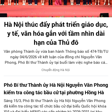
Hà Nội thúc đẩy phát triển giáo dục,
y tế, văn hóa gắn với tầm nhìn dài
hạn của Thủ đô
Văn phòng Thành ủy vừa ban hành Thông báo số 474-TB/TU
ngày 04/6/2026 về kết luận của đồng chí Nguyễn Văn
Phong, Phó Bí thư Thành ủy tại buổi làm việc nghe báo cáo
tình hình triển khai thực hiện các nghị quyết của Bộ Chính
Chuyển động Hà Nội
trị về giáo dục - đào tạo, y tế và văn hóa. Nhấn mạnh vai trò
của ba lĩnh vực đối với sự phát triển bền vững của Thủ đô,
Phó Bí thư Thành ủy Hà Nội Nguyễn Văn Phong
đồng chí Phó Bí thư Thành ủy yêu cầu các cơ quan, đơn vị
tập trung triển khai đồng bộ các nhiệm vụ, giải pháp theo
kiểm tra công tác bầu cử tại phường Hồng Hà
chương trình, kế hoạch đã ban hành; gắn phát triển giáo
Sáng 15/3, Phó Bí thư Thành ủy Hà Nội Nguyễn Văn Phong
dục, y tế, văn hóa với Quy hoạch Thủ đô tầm nhìn 100 năm,
đã kiểm tra công tác tổ chức bầu cử đại biểu Quốc hội khóa
đẩy mạnh xã hội hóa, khai thác hiệu quả các nguồn lực và
XVI và đại biểu HĐND các cấp nhiệm kỳ 2026-2031 tại khu
nâng cao chất lượng phục vụ Nhân dân.