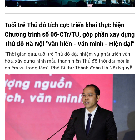
Tuổi trẻ Thủ đô tích cực triển khai thực hiện
Chương trình số 06-CTr/TU, góp phần xây dựng
Thủ đô Hà Nội “Văn hiến - Văn minh - Hiện đại”
“Thời gian qua, tuổi trẻ Thủ đô đặt nhiệm vụ phát triển văn
hóa, xây dựng hình mẫu thanh niên Thủ đô thời đại mới là
nhiệm vụ trọng tâm”, Phó Bí thư Thành đoàn Hà Nội Nguyễn
Tiến Hưng chia sẻ trong bài tham luận tại Hội nghị tổng kết
đánh giá kết quả thực hiện Chương trình số 06-CTr/TU ngày
17/3/2021 của Thành ủy Hà Nội về “Phát triển văn hóa, nâng
cao chất lượng nguồn nhân lực, xây dựng người Hà Nội
thanh lịch, văn minh giai đoạn 2021 - 2025” (Chương trình số
06-CTr/TU).