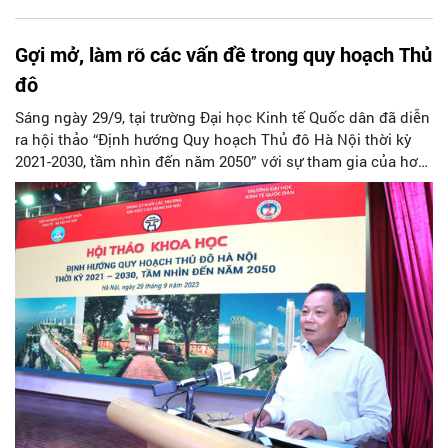
Gợi mở, làm rõ các vấn đề trong quy hoạch Thủ
đô
Sáng ngày 29/9, tại trường Đại học Kinh tế Quốc dân đã diễn
ra hội thảo “Định hướng Quy hoạch Thủ đô Hà Nội thời kỳ
2021-2030, tầm nhìn đến năm 2050” với sự tham gia của hơn
350 đại biểu bao gồm lãnh đạo các cơ quan Trung ương, các
Bộ ngành, lãnh đạo Thành phố Hà Nội, lãnh đạo các trường
Đại học, Học viện, Cao đẳng trên địa bàn Hà Nội cùng đông
đảo các chuyên gia, các nhà khoa học uy tín thuộc các lĩnh
vực nghiên cứu.