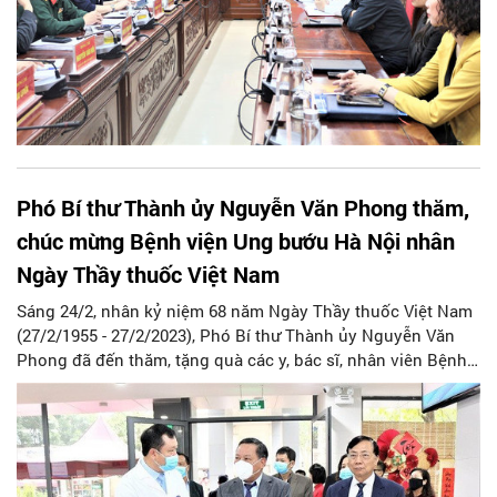
Phó Bí thư Thành ủy Nguyễn Văn Phong thăm,
chúc mừng Bệnh viện Ung bướu Hà Nội nhân
Ngày Thầy thuốc Việt Nam
Sáng 24/2, nhân kỷ niệm 68 năm Ngày Thầy thuốc Việt Nam
(27/2/1955 - 27/2/2023), Phó Bí thư Thành ủy Nguyễn Văn
Phong đã đến thăm, tặng quà các y, bác sĩ, nhân viên Bệnh
viện Ung bướu Hà Nội (số 42A, Thanh Nhàn, quận Hai Bà
Trưng). Tham gia Đoàn có đại diện Ban Tổ chức, Văn phòng
Thành ủy và lãnh đạo quận Hai Bà Trưng.