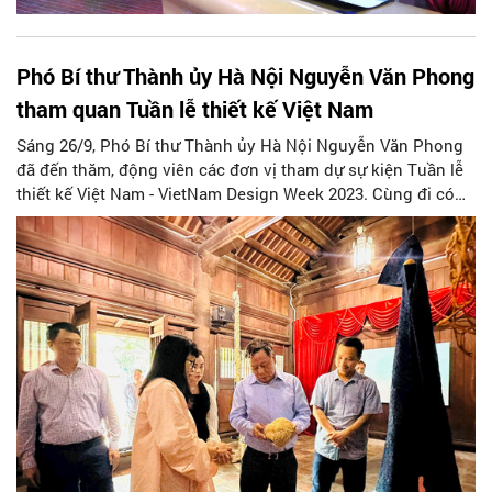
Phó Bí thư Thành ủy Hà Nội Nguyễn Văn Phong
tham quan Tuần lễ thiết kế Việt Nam
Sáng 26/9, Phó Bí thư Thành ủy Hà Nội Nguyễn Văn Phong
đã đến thăm, động viên các đơn vị tham dự sự kiện Tuần lễ
thiết kế Việt Nam - VietNam Design Week 2023. Cùng đi có
các đồng chí: Phạm Thị Mỹ Hoa, Phó Giám đốc Sở Văn hoá
và Thể thao Hà Nội, Lê Xuân Kiêu, Giám đốc Trung tâm hoạt
động văn hóa khoa học Văn Miếu.