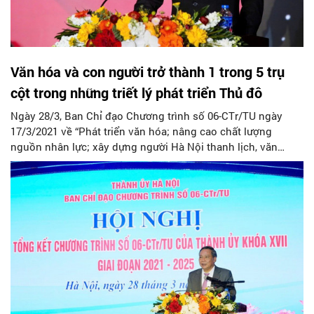
Văn hóa và con người trở thành 1 trong 5 trụ
cột trong những triết lý phát triển Thủ đô
Ngày 28/3, Ban Chỉ đạo Chương trình số 06-CTr/TU ngày
17/3/2021 về “Phát triển văn hóa; nâng cao chất lượng
nguồn nhân lực; xây dựng người Hà Nội thanh lịch, văn
minh giai đoạn 2021-2025” (Chương trình 06 ) tổ chức Hội
nghị tổng kết đánh giá kết quả thực hiện chương trình. Đồng
chí Nguyễn Văn Phong - Phó Bí thư Thường trực Thành ủy
Hà Nội, Trưởng ban Chỉ đạo Chương trình 06 chủ trì và phát
biểu tổng kết chỉ đạo tại hội nghị.