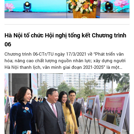
Hà Nội tổ chức Hội nghị tổng kết Chương trình
06
Chương trình 06-CTr/TU ngày 17/3/2021 về “Phát triển văn
hóa; nâng cao chất lượng nguồn nhân lực; xây dựng người
Hà Nội thanh lịch, văn minh giai đoạn 2021-2025” là một
trong 10 Chương trình công tác lớn của Thành uỷ Hà Nội
khoá XVII. Chương trình 06-CTr/TU giai đoạn 2021-2025 được
ban hành với 18 chỉ tiêu, 51 đề án, kế hoạch; 22 dự án, nhóm
dự án tập trung 3 nội hàm Chương trình là: (1) Phát triển văn
hóa; (2) Nâng cao chất lượng nguồn nhân lực; (3) Xây dựng
người Hà Nội thanh lịch, văn minh.