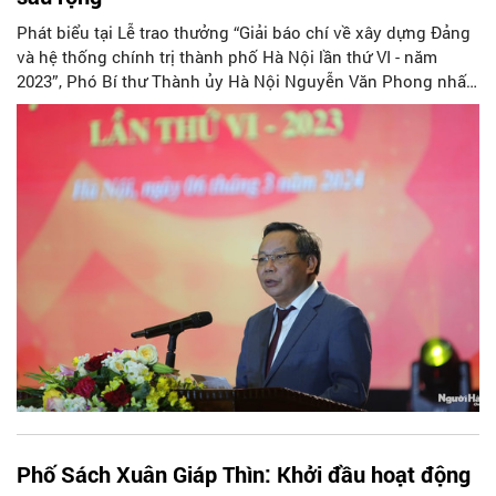
Phát biểu tại Lễ trao thưởng “Giải báo chí về xây dựng Đảng
và hệ thống chính trị thành phố Hà Nội lần thứ VI - năm
2023”, Phó Bí thư Thành ủy Hà Nội Nguyễn Văn Phong nhấn
mạnh, thông qua báo chí, những nội dung quan trọng của
công tác xây dựng Đảng, xây dựng hệ thống chính trị thành
phố Hà Nội được lan tỏa rộng rãi.
Phố Sách Xuân Giáp Thìn: Khởi đầu hoạt động