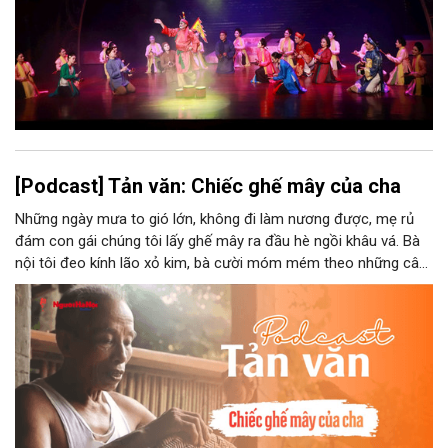
[Podcast] Tản văn: Chiếc ghế mây của cha
Những ngày mưa to gió lớn, không đi làm nương được, mẹ rủ
đám con gái chúng tôi lấy ghế mây ra đầu hè ngồi khâu vá. Bà
nội tôi đeo kính lão xỏ kim, bà cười móm mém theo những câu
chuyện kể tếu táo của đám trẻ chúng tôi. Chiếc ghế mây phát
ra âm thanh kin kít chịu đựng sức nặng cơ thể con người theo
những điệu cười khúc khích.