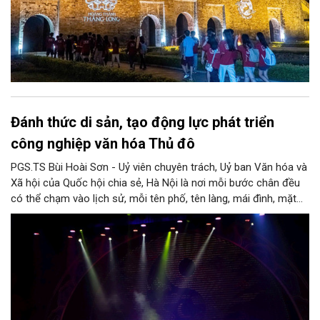
Đánh thức di sản, tạo động lực phát triển
công nghiệp văn hóa Thủ đô
PGS.TS Bùi Hoài Sơn - Uỷ viên chuyên trách, Uỷ ban Văn hóa và
Xã hội của Quốc hội chia sẻ, Hà Nội là nơi mỗi bước chân đều
có thể chạm vào lịch sử, mỗi tên phố, tên làng, mái đình, mặt
hồ, nếp nhà, câu hát, món ăn, làn điệu, nghề thủ công đều có
thể kể một câu chuyện về chiều sâu văn hiến của dân tộc.
Nhưng trong kỷ nguyên mới, câu hỏi đặt ra không chỉ Hà Nội có
bao nhiêu di sản, bao nhiêu văn nghệ sĩ, trí thức, không gian ký
ức, mà là làm thế nào để những giá trị ấy trở thành nguồn lực
phát triển, thành sức mạnh mềm, thành động lực sáng tạo,
thành năng lực cạnh tranh của Thủ đô.