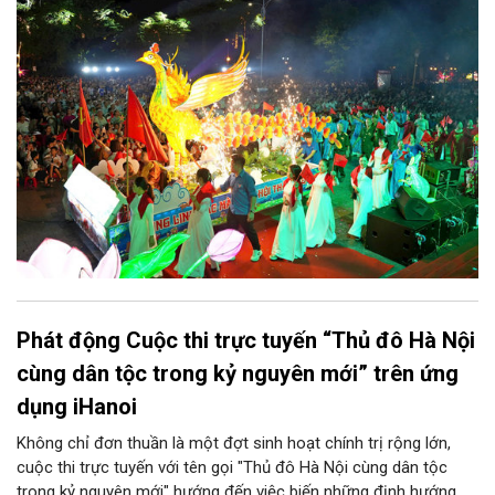
sẵn sàng mang đến cho Nhân dân và du khách một mùa Trung
thu quy mô, đặc sắc và giàu bản sắc văn hóa xứ Đoài.
Phát động Cuộc thi trực tuyến “Thủ đô Hà Nội
cùng dân tộc trong kỷ nguyên mới” trên ứng
dụng iHanoi
Không chỉ đơn thuần là một đợt sinh hoạt chính trị rộng lớn,
cuộc thi trực tuyến với tên gọi "Thủ đô Hà Nội cùng dân tộc
trong kỷ nguyên mới" hướng đến việc biến những định hướng