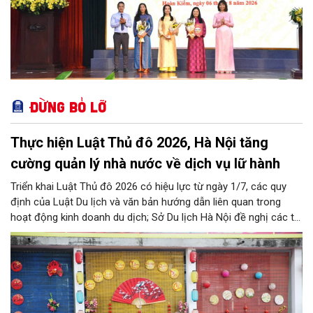
Đừng bỏ lỡ
Thực hiện Luật Thủ đô 2026, Hà Nội tăng
cường quản lý nhà nước về dịch vụ lữ hành
Triển khai Luật Thủ đô 2026 có hiệu lực từ ngày 1/7, các quy
định của Luật Du lịch và văn bản hướng dẫn liên quan trong
hoạt động kinh doanh du dịch; Sở Du lịch Hà Nội đề nghị các tổ
chức, đơn vị, doanh nghiệp kinh doanh dịch vụ lữ hành trên địa
bàn thành phố thực hiện một số nội dung quan trọng. Qua đó
góp phần thực hiện thắng lợi các mục tiêu phát triển du lịch Hà
Nội năm 2026 và giai đoạn tiếp theo.