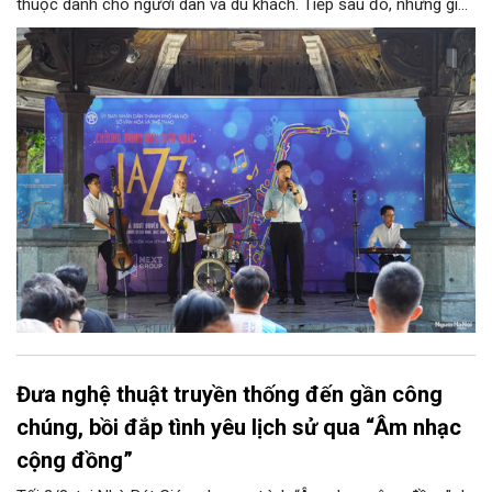
thuộc dành cho người dân và du khách. Tiếp sau đó, những giai
điệu jazz kinh điển của thế giới lần lượt cất lên qua phần biểu
diễn của NSƯT Quyền Văn Minh và các nghệ sĩ Bình Minh Jazz
Club, mở ra một không gian âm nhạc giàu cảm xúc ngay giữa
trung tâm Thủ đô.
Đưa nghệ thuật truyền thống đến gần công
chúng, bồi đắp tình yêu lịch sử qua “Âm nhạc
cộng đồng”