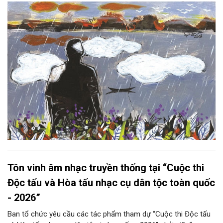
hoàng hôn, khi nắng đã dịu xuống phía cuối sông, đám hoa tím
lại thẫm màu như có ai vừa rắc lên một lớp khói.
Tôn vinh âm nhạc truyền thống tại “Cuộc thi
Độc tấu và Hòa tấu nhạc cụ dân tộc toàn quốc
- 2026”
Ban tổ chức yêu cầu các tác phẩm tham dự “Cuộc thi Độc tấu