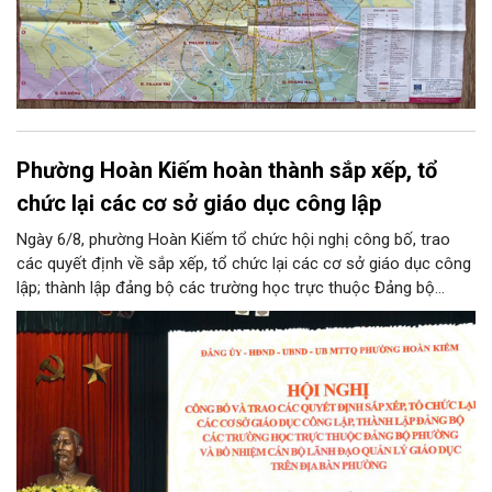
Phường Hoàn Kiếm hoàn thành sắp xếp, tổ
chức lại các cơ sở giáo dục công lập
Ngày 6/8, phường Hoàn Kiếm tổ chức hội nghị công bố, trao
các quyết định về sắp xếp, tổ chức lại các cơ sở giáo dục công
lập; thành lập đảng bộ các trường học trực thuộc Đảng bộ
phường, chỉ định các đồng chí tham gia cấp ủy, Bí thư, Phó Bí
thư Đảng ủy, bổ nhiệm cán bộ lãnh đạo, quản lý giáo dục.