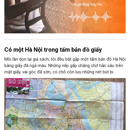
Có một Hà Nội trong tấm bản đồ giấy
Mỗi lần dọn lại giá sách, tôi đều bắt gặp một tấm bản đồ Hà Nội
bằng giấy đã ngả màu. Những nếp gấp chằng chịt hằn sâu trên
mặt giấy, vài góc đã sờn, có chỗ còn lưu những nét bút bi
khoanh tròn tên phố. Người ta có thể giữ một tấm ảnh, một
tấm vé tàu hay một lá thư cũ để nhớ về tuổi trẻ. Còn tôi giữ
một tấm bản đồ. Bởi trên đó có một Hà Nội gắn với năm tháng
thanh xuân của tôi.