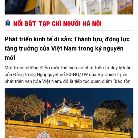
Nổi bật Tạp chí Người Hà Nội
Phát triển kinh tế di sản: Thành tựu, động lực
tăng trưởng của Việt Nam trong kỷ nguyên
mới
Một trong những điểm mới, thể hiện sự phát triển tư duy lý luận
của Đảng trong Nghị quyết số 80-NQ/TW của Bộ Chính trị về
phát triển văn hóa Việt Nam, đó là tiếp tục quan điểm “bảo tồn
và phát huy giá trị di sản văn hóa gắn kết với phát triển kinh tế -
xã hội và du lịch”; đồng thời, nâng lên một tầm cao mới: “phát
triển kinh tế di sản”.