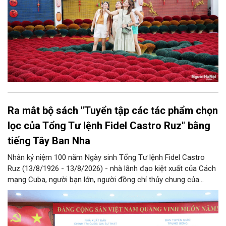
Ra mắt bộ sách "Tuyển tập các tác phẩm chọn
lọc của Tổng Tư lệnh Fidel Castro Ruz" bằng
tiếng Tây Ban Nha
Nhân kỷ niệm 100 năm Ngày sinh Tổng Tư lệnh Fidel Castro
Ruz (13/8/1926 - 13/8/2026) - nhà lãnh đạo kiệt xuất của Cách
mạng Cuba, người bạn lớn, người đồng chí thủy chung của
Đảng, Nhà nước và nhân dân Việt Nam, chiều 5/8, tại Hà Nội,
Nhà xuất bản Chính trị quốc gia Sự thật phối hợp với Ban Tuyên
giáo Trung ương tổ chức Lễ giới thiệu bộ sách “Tuyển tập các
tác phẩm chọn lọc của Tổng Tư lệnh Fidel Castro Ruz” gồm 24