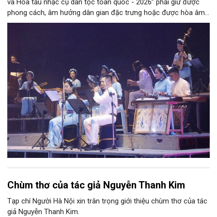
và Hòa tấu nhạc cụ dân tộc toàn quốc - 2026” phải giữ được
phong cách, âm hưởng dân gian đặc trưng hoặc được hòa âm,
phối khí mới trên nền tảng làn điệu âm nhạc truyền thống Việt
Nam, đồng thời phải được trình diễn trực tiếp bằng nhạc cụ dân
tộc.
Chùm thơ của tác giả Nguyễn Thanh Kim
Tạp chí Người Hà Nội xin trân trọng giới thiệu chùm thơ của tác
giả Nguyễn Thanh Kim.