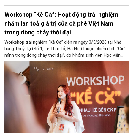
Workshop “Kề Cà”: Hoạt động trải nghiệm
nhằm lan toả giá trị của cà phê Việt Nam
trong dòng chảy thời đại
Workshop trải nghiệm “Kề Cà” diễn ra ngày 3/5/2026 tại Nhà
hàng Thuỷ Tạ (Số 1, Lê Thái Tổ, Hà Nội) thuộc chiến dịch “Giữ
mình trong dòng chảy thời đại”, do Nhóm sinh viên Học viện
Ngoại giao (STAYTIONAL) phối hợp cùng Cà Kể Factory tổ
chức - nhằm giới thiệu và góp phần nâng cao nhận thức về giá
trị của cà phê Robusta Việt Nam trong đời sống đương đại.