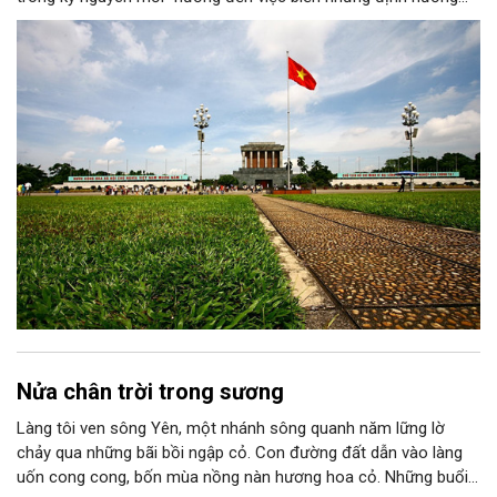
chiến lược trong Nghị quyết số 02-NQ/TW của Bộ Chính trị
thành niềm tin, thành nhận thức chung của mỗi người dân.
Nửa chân trời trong sương
Làng tôi ven sông Yên, một nhánh sông quanh năm lững lờ
chảy qua những bãi bồi ngập cỏ. Con đường đất dẫn vào làng
uốn cong cong, bốn mùa nồng nàn hương hoa cỏ. Những buổi