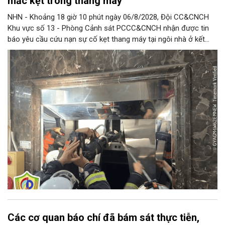
mắc kẹt trong thang máy
NHN - Khoảng 18 giờ 10 phút ngày 06/8/2028, Đội CC&CNCH
Khu vực số 13 - Phòng Cảnh sát PCCC&CNCH nhận được tin
báo yêu cầu cứu nạn sự cố kẹt thang máy tại ngôi nhà ở kết
hợp kinh doanh tại địa chỉ số 1C Định Công Thượng, phường
Định Công khiến 13 người (trong đó có 8 cháu nhỏ) bị mắc kẹt.
Các cơ quan báo chí đã bám sát thực tiễn,