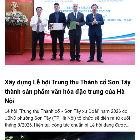
tập bằng tiếng Tây Ban Nha.
Xây dựng Lễ hội Trung thu Thành cổ Sơn Tây
thành sản phẩm văn hóa đặc trưng của Hà
Nội
Lễ hội “Trung thu Thành cổ - Sơn Tây xứ Đoài” năm 2026 do
UBND phường Sơn Tây (TP Hà Nội) tổ chức sẽ diễn ra từ cuối
tháng 8/2026. Hiện tại, công tác chuẩn bị Lễ hội đang được
chính quyền phường Sơn Tây cùng các phòng, ban, ngành, đơn
vị và 25 tổ dân phố khẩn trương triển khai, tạo khí thế sôi nổi,