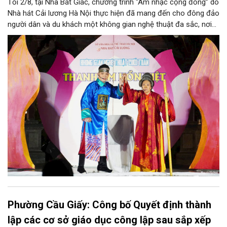
Tối 2/8, tại Nhà Bát Giác, chương trình “Âm nhạc cộng đồng” do
Nhà hát Cải lương Hà Nội thực hiện đã mang đến cho đông đảo
người dân và du khách một không gian nghệ thuật đa sắc, nơi
những làn điệu cải lương, ca cổ, tân cổ và các tiết mục múa
hòa quyện trong không gian của phố đi bộ hồ Hoàn Kiếm. Đặc
biệt, chương trình có sự giao lưu của các nghệ sĩ đến từ
phương Nam, góp phần tạo nên cuộc gặp gỡ nghệ thuật giàu
cảm xúc.
Phường Cầu Giấy: Công bố Quyết định thành
lập các cơ sở giáo dục công lập sau sắp xếp