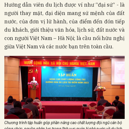
Hướng dẫn viên du lịch được ví như “đại sứ“ - là
người thay mặt, đại diện mang sứ mệnh của đất
nước, của đơn vị lữ hành, của điểm đến đón tiếp
du khách, giới thiệu văn hóa, lịch sử, đất nước và
con người Việt Nam – Hà Nội; là cầu nối hữu nghị
giữa Việt Nam và các nước bạn trên toàn cầu.
Chương trình tập huấn góp phần nâng cao chất lượng đội ngũ cán bộ
công chức, nguồn nhân lực trong lĩnh vực quản lý nhà nước về du lịch