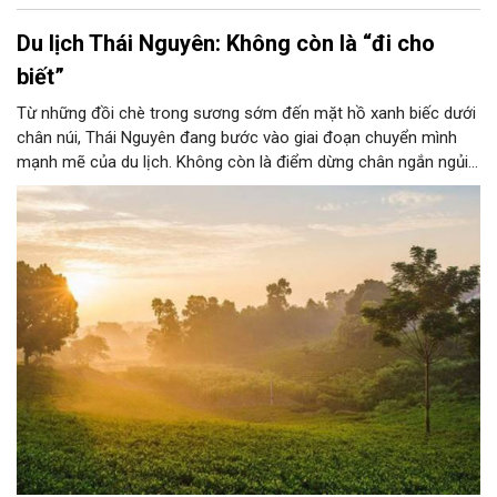
Du lịch Thái Nguyên: Không còn là “đi cho
biết”
Từ những đồi chè trong sương sớm đến mặt hồ xanh biếc dưới
chân núi, Thái Nguyên đang bước vào giai đoạn chuyển mình
mạnh mẽ của du lịch. Không còn là điểm dừng chân ngắn ngủi
của du khách miền Bắc, vùng đất trung du này đang dần định
hình một phong cách riêng: du lịch xanh, trải nghiệm bản địa và
nghỉ dưỡng cảm xúc.