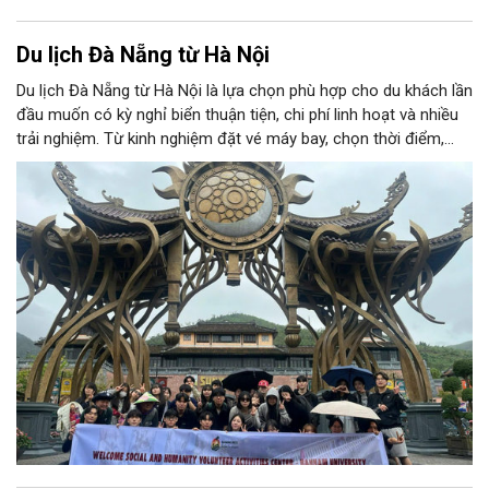
Du lịch Đà Nẵng từ Hà Nội
Du lịch Đà Nẵng từ Hà Nội là lựa chọn phù hợp cho du khách lần
đầu muốn có kỳ nghỉ biển thuận tiện, chi phí linh hoạt và nhiều
trải nghiệm. Từ kinh nghiệm đặt vé máy bay, chọn thời điểm,
lịch trình 3 ngày 2 đêm đến gợi ý tour Cù Lao Chàm, Bà Nà Hills,
team building, bài viết giúp bạn chuẩn bị chuyến đi trọn vẹn hơn.