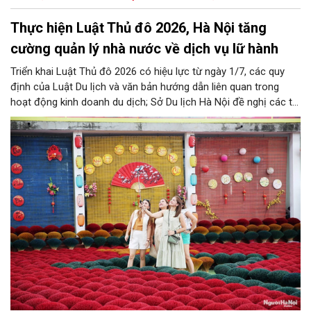
Thực hiện Luật Thủ đô 2026, Hà Nội tăng
cường quản lý nhà nước về dịch vụ lữ hành
Triển khai Luật Thủ đô 2026 có hiệu lực từ ngày 1/7, các quy
định của Luật Du lịch và văn bản hướng dẫn liên quan trong
hoạt động kinh doanh du dịch; Sở Du lịch Hà Nội đề nghị các tổ
chức, đơn vị, doanh nghiệp kinh doanh dịch vụ lữ hành trên địa
bàn thành phố thực hiện một số nội dung quan trọng. Qua đó
góp phần thực hiện thắng lợi các mục tiêu phát triển du lịch Hà
Nội năm 2026 và giai đoạn tiếp theo.