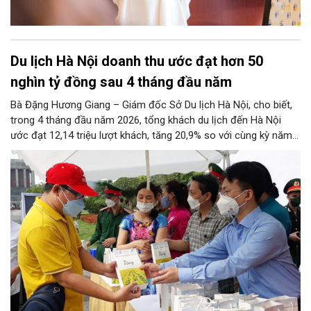
Du lịch Hà Nội doanh thu ước đạt hơn 50
nghìn tỷ đồng sau 4 tháng đầu năm
Bà Đặng Hương Giang – Giám đốc Sở Du lịch Hà Nội, cho biết,
trong 4 tháng đầu năm 2026, tổng khách du lịch đến Hà Nội
ước đạt 12,14 triệu lượt khách, tăng 20,9% so với cùng kỳ năm
2025. Trong đó khách du lịch quốc tế ước đạt 3,29 triệu lượt
khách, tăng 26,9% so với cùng kỳ năm 2025; khách du lịch nội
địa ước đạt 8,85 triệu lượt khách, tăng 18,7% so với cùng kỳ
năm 2025. Tổng thu từ khách du lịch ước đạt 50,86 nghìn tỷ
đồng, tăng 22,8% so với cùng kỳ năm 2025.