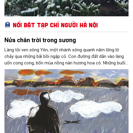
Nổi bật Tạp chí Người Hà Nội
Nửa chân trời trong sương
Làng tôi ven sông Yên, một nhánh sông quanh năm lững lờ
chảy qua những bãi bồi ngập cỏ. Con đường đất dẫn vào làng
uốn cong cong, bốn mùa nồng nàn hương hoa cỏ. Những buổi
hoàng hôn, khi nắng đã dịu xuống phía cuối sông, đám hoa tím
lại thẫm màu như có ai vừa rắc lên một lớp khói.