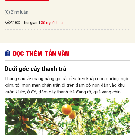
(0) Bình luận
Xếp theo:
Số người thích
Thời gian
Đọc thêm Tản văn
Dưới gốc cây thanh trà
Tháng sáu về mang nắng gió rải đều trên khắp con đường, ngõ
xóm, tôi mon men chân trần đi trên đám cỏ non dẫn vào khu
vườn kí ức, ở đó, đám cây thanh trà đang rộ, quả vàng chín
mọng, căng mình dưới lớp lá xanh đậm. Mùa này là mùa của
những dư vị thanh thanh nơi đầu lưỡi, tôi có thể thả mình vào
nơi mát mẻ của khu vườn, nghe tiếng ve thao thiết gọi hè.
Những quả thanh trà được tưới đẫm nước, lấp lánh vàng, căng
mọng, chỉ chờ tay người hái.