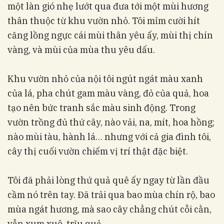
một làn gió nhẹ lướt qua đưa tới một mùi hương
thân thuộc từ khu vườn nhỏ. Tôi mỉm cười hít
căng lồng ngực cái mùi thân yêu ấy, mùi thị chín
vàng, và mùi của mùa thu yêu dấu.
Khu vườn nhỏ của nội tôi ngút ngát màu xanh
của lá, pha chút gam màu vàng, đỏ của quả, hoa
tạo nên bức tranh sắc màu sinh động. Trong
vườn trồng đủ thứ cây, nào vải, na, mít, hoa hồng;
nào mùi tàu, hành lá… nhưng với cả gia đình tôi,
cây thị cuối vườn chiếm vị trí thật đặc biệt.
Tôi đã phải lòng thứ quả quê ấy ngay từ lần đầu
cầm nó trên tay. Đã trải qua bao mùa chín rộ, bao
mùa ngát hương, mà sao cây chẳng chút cỗi cằn,
vẫn xum xuê, trĩu quả.