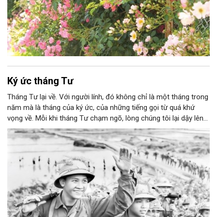
Ký ức tháng Tư
Tháng Tư lại về. Với người lính, đó không chỉ là một tháng trong
năm mà là tháng của ký ức, của những tiếng gọi từ quá khứ
vọng về. Mỗi khi tháng Tư chạm ngõ, lòng chúng tôi lại dậy lên
những âm thanh cũ: tiếng bước chân hành quân, tiếng võng kẽo
kẹt giữa rừng, tiếng hát lạc trong gió núi. Và trên hết, đó là ký ức
về ngày đất nước thống nhất - ngày mà bao máu xương, bao
tuổi trẻ đã hóa thành niềm vui chung của dân tộc.