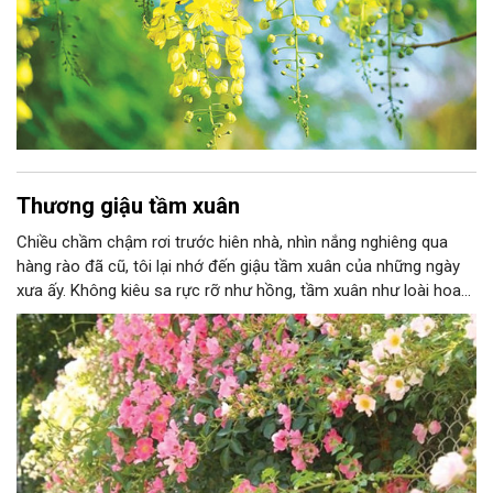
Thương giậu tầm xuân
Chiều chầm chậm rơi trước hiên nhà, nhìn nắng nghiêng qua
hàng rào đã cũ, tôi lại nhớ đến giậu tầm xuân của những ngày
xưa ấy. Không kiêu sa rực rỡ như hồng, tầm xuân như loài hoa
dại chỉ lặng lẽ leo lên bờ rào, nương vào từng mắt lưới kẽm,
từng cọc tre mảnh, mà nở những chùm hoa nhỏ xíu.