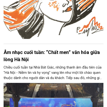
Âm nhạc cuối tuần: “Chất men” văn hóa giữa
lòng Hà Nội
Chiều cuối tuần tại Nhà Bát Giác, những thanh âm đầu tiên của
"Hà Nội - Niềm tin và hy vọng" vang lên như một lời chào quen
thuộc dành cho người dân và du khách. Tiếp sau đó, những giai
điệu jazz kinh điển của thế giới lần lượt cất lên qua phần biểu
diễn của NSƯT Quyền Văn Minh và các nghệ sĩ Bình Minh Jazz
Club, mở ra một không gian âm nhạc giàu cảm xúc ngay giữa
trung tâm Thủ đô.