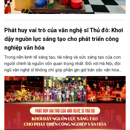
Phát huy vai trò của văn nghệ sĩ Thủ đô: Khơi
dậy nguồn lực sáng tạo cho phát triển công
nghiệp văn hóa
Trong nền kinh tế sáng tạo, tài năng và sức sáng tạo của con
người chính là nguồn vốn quan trọng nhất. Đối với Hà Nội, đội
ngũ văn nghệ sĩ không chỉ góp phần gìn giữ bản sắc văn hóa
mà còn giữ vai trò trung tâm trong quá trình hình thành các sản
phẩm công nghiệp văn hóa có giá trị. Khơi dậy, phát huy và tạo
điều kiện để nguồn lực sáng tạo ấy phát triển sẽ là “chìa khóa”
để Hà Nội khai thác hiệu quả tiềm năng văn hóa, nâng cao năng
lực cạnh tranh và khẳng định vị thế của một trung tâm sáng tạo
trong kỷ nguyên mới.