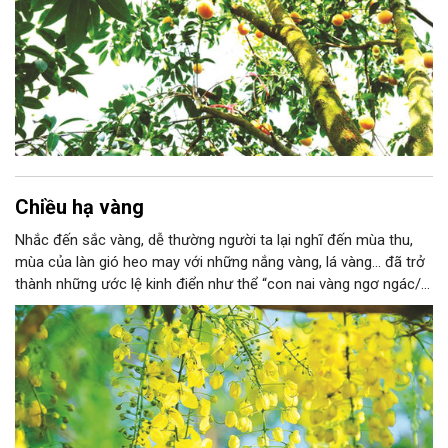
Chiều hạ vàng
Nhắc đến sắc vàng, dễ thường người ta lại nghĩ đến mùa thu,
mùa của làn gió heo may với những nắng vàng, lá vàng... đã trở
thành những ước lệ kinh điển như thể “con nai vàng ngơ ngác/
Đạp trên lá vàng khô” (Lưu Trọng Lư), “Ô! hay buồn vương cây
ngô đồng/ Vàng rơi, vàng rơi thu mênh mông” (Bích Khê)…