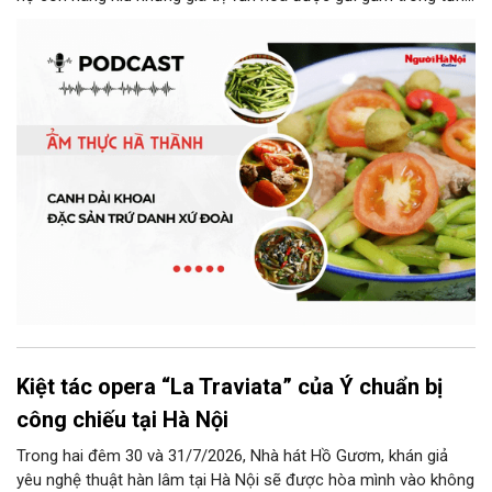
món ăn, từ cách chọn nguyên liệu, chế biến đến cách thưởng
thức. Và canh dải khoai là một món ăn như thế.
Kiệt tác opera “La Traviata” của Ý chuẩn bị
công chiếu tại Hà Nội
Trong hai đêm 30 và 31/7/2026, Nhà hát Hồ Gươm, khán giả
yêu nghệ thuật hàn lâm tại Hà Nội sẽ được hòa mình vào không