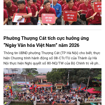
Phường Thượng Cát tích cực hưởng ứng
“Ngày Văn hóa Việt Nam” năm 2026
Thông tin UBND phường Thượng Cát (TP Hà Nội) cho biết, thực
hiện Chương trình hành động số 08-CTr/TU của Thành ủy Hà
Nội thực hiện Nghị quyết số 80-NQ/TW của Bộ Chính trị về phát
triển Văn hóa Việt Nam; Kế hoạch của UBND Thành phố Hà Nội,
phường Thượng Cát tổ chức nhiều hoạt động trong tháng
11/2026 hưởng ứng “Ngày Văn hóa Việt Nam” năm 2026 trên
địa bàn.