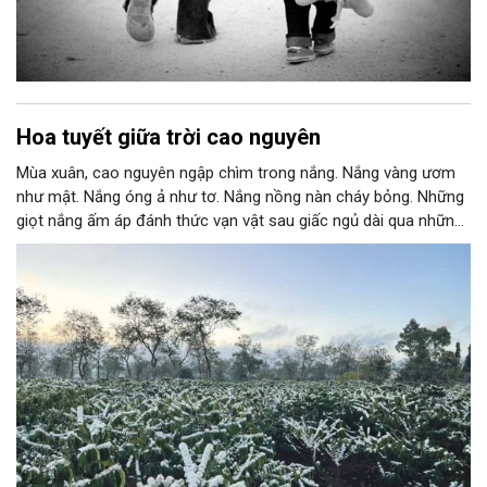
Hoa tuyết giữa trời cao nguyên
Mùa xuân, cao nguyên ngập chìm trong nắng. Nắng vàng ươm
như mật. Nắng óng ả như tơ. Nắng nồng nàn cháy bỏng. Những
giọt nắng ấm áp đánh thức vạn vật sau giấc ngủ dài qua những
ngày đông. Cây lá đâm chồi, hoa cỏ rộn ràng khoe sắc. Những
bông cà phê cũng cựa mình thức giấc, thắp lên triệu triệu đóa
hoa tuyết sáng lấp lóa giữa đất trời cao nguyên.