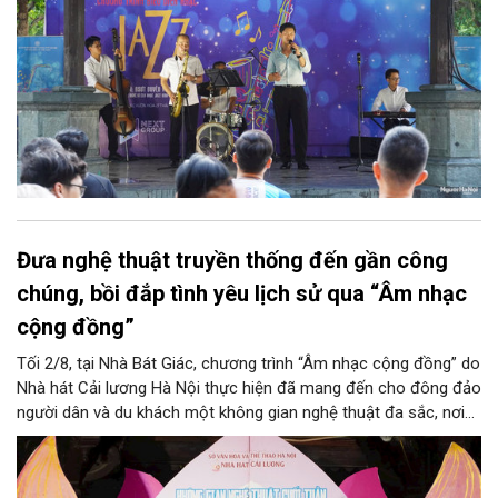
Đưa nghệ thuật truyền thống đến gần công
chúng, bồi đắp tình yêu lịch sử qua “Âm nhạc
cộng đồng”
Tối 2/8, tại Nhà Bát Giác, chương trình “Âm nhạc cộng đồng” do
Nhà hát Cải lương Hà Nội thực hiện đã mang đến cho đông đảo
người dân và du khách một không gian nghệ thuật đa sắc, nơi
những làn điệu cải lương, ca cổ, tân cổ và các tiết mục múa
hòa quyện trong không gian của phố đi bộ hồ Hoàn Kiếm. Đặc
biệt, chương trình có sự giao lưu của các nghệ sĩ đến từ