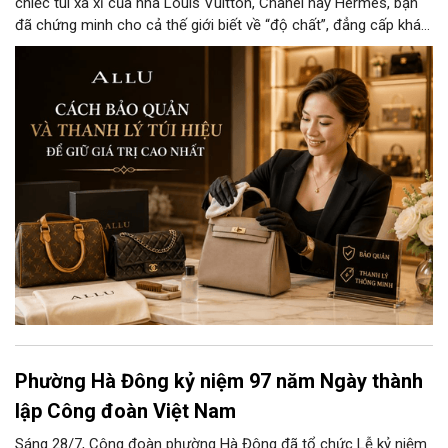
chiếc túi xa xỉ của nhà Louis Vuitton, Chanel hay Hermès, bạn
đã chứng minh cho cả thế giới biết về “độ chất”, đẳng cấp khác
biệt và gu thẩm mỹ tinh tế của người chủ sở hữu. Nếu bạn
muốn giữ những chiếc túi này mới nguyên như vừa bóc tem hay
đôi khi cần thanh lý cho các cửa hàng với giá cao thì đừng bỏ
qua cách bảo quản chính xác nhất dưới đây nhé.
Phường Hà Đông kỷ niệm 97 năm Ngày thành
lập Công đoàn Việt Nam
Sáng 28/7, Công đoàn phường Hà Đông đã tổ chức Lễ kỷ niệm