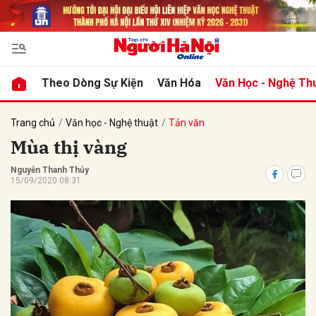
bình luận
Theo Dòng Sự Kiện
Văn Hóa
Văn Học - Nghệ Th
Trang chủ
Văn học - Nghệ thuật
Tản văn
Mùa thị vàng
Nguyễn Thanh Thủy
15/09/2020 08:31
Hủy
G