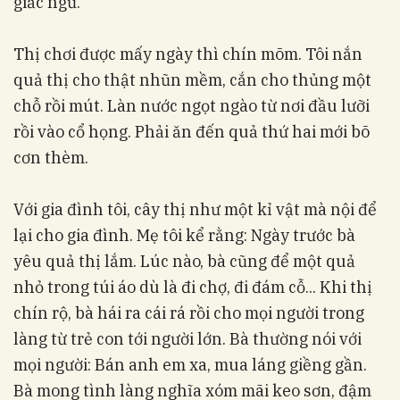
giấc ngủ.
Thị chơi được mấy ngày thì chín mõm. Tôi nắn
quả thị cho thật nhũn mềm, cắn cho thủng một
chỗ rồi mút. Làn nước ngọt ngào từ nơi đầu lưỡi
rồi vào cổ họng. Phải ăn đến quả thứ hai mới bõ
cơn thèm.
Với gia đình tôi, cây thị như một kỉ vật mà nội để
lại cho gia đình. Mẹ tôi kể rằng: Ngày trước bà
yêu quả thị lắm. Lúc nào, bà cũng để một quả
nhỏ trong túi áo dù là đi chợ, đi đám cỗ... Khi thị
chín rộ, bà hái ra cái rá rồi cho mọi người trong
làng từ trẻ con tới người lớn. Bà thường nói với
mọi người: Bán anh em xa, mua láng giềng gần.
Bà mong tình làng nghĩa xóm mãi keo sơn, đậm