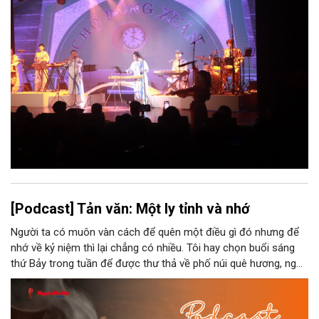
[Podcast] Tản văn: Một ly tỉnh và nhớ
Người ta có muôn vàn cách để quên một điều gì đó nhưng để
nhớ về kỷ niệm thì lại chẳng có nhiều. Tôi hay chọn buổi sáng
thứ Bảy trong tuần để được thư thả về phố núi quê hương, ngồi
đợi giọt đắng của đất đai, mưa nắng điểm từng nhịp xuống
chiếc ly sứ như đợi thời gian mở cánh cửa diệu kì của mình.