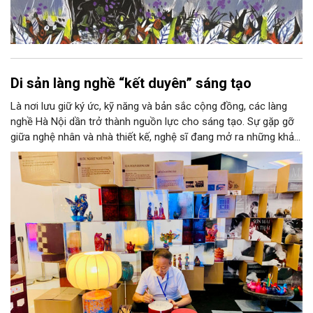
Di sản làng nghề “kết duyên” sáng tạo
Là nơi lưu giữ ký ức, kỹ năng và bản sắc cộng đồng, các làng
nghề Hà Nội dần trở thành nguồn lực cho sáng tạo. Sự gặp gỡ
giữa nghệ nhân và nhà thiết kế, nghệ sĩ đang mở ra những khả
năng phát triển mới cho thủ công đương đại trên nền tảng di
sản. Từ những cuộc “kết duyên” đầy cảm hứng ấy, Hà Nội đang
khơi thông mạch ngầm của hệ sinh thái thủ công, biến vốn cổ
thành động lực bền vững cho tương lai.