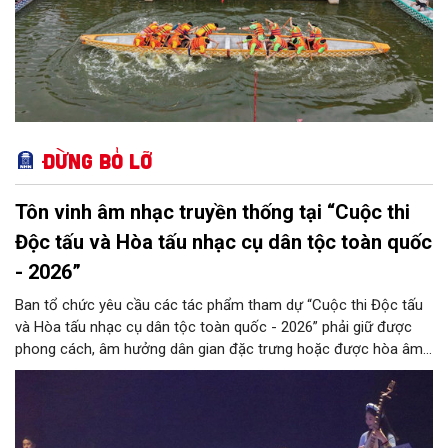
Đừng bỏ lỡ
Tôn vinh âm nhạc truyền thống tại “Cuộc thi
Độc tấu và Hòa tấu nhạc cụ dân tộc toàn quốc
- 2026”
Ban tổ chức yêu cầu các tác phẩm tham dự “Cuộc thi Độc tấu
và Hòa tấu nhạc cụ dân tộc toàn quốc - 2026” phải giữ được
phong cách, âm hưởng dân gian đặc trưng hoặc được hòa âm,
phối khí mới trên nền tảng làn điệu âm nhạc truyền thống Việt
Nam, đồng thời phải được trình diễn trực tiếp bằng nhạc cụ dân
tộc.