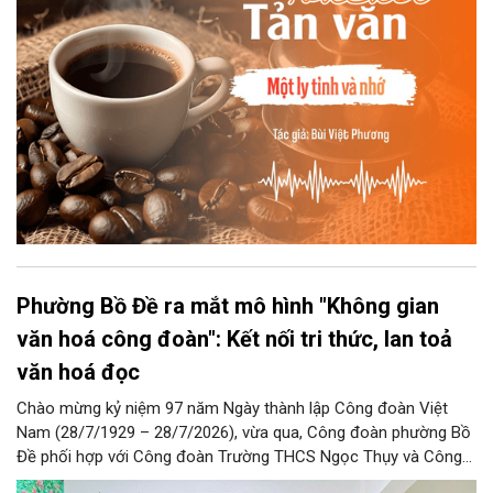
Phường Bồ Đề ra mắt mô hình "Không gian
văn hoá công đoàn": Kết nối tri thức, lan toả
văn hoá đọc
Chào mừng kỷ niệm 97 năm Ngày thành lập Công đoàn Việt
Nam (28/7/1929 – 28/7/2026), vừa qua, Công đoàn phường Bồ
Đề phối hợp với Công đoàn Trường THCS Ngọc Thụy và Công
đoàn Trường Tiểu học Ái Mộ B tổ chức Lễ ra mắt Mô hình