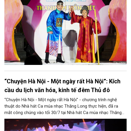
phương Nam, góp phần tạo nên cuộc gặp gỡ nghệ thuật giàu
cảm xúc.
“Chuyện Hà Nội - Một ngày rất Hà Nội”: Kích
cầu du lịch văn hóa, kinh tế đêm Thủ đô
“Chuyện Hà Nội - Một ngày rất Hà Nội” - chương trình nghệ
thuật do Nhà hát Ca múa nhạc Thăng Long thực hiện, đã ra
mắt công chúng vào tối 30/7 tại Nhà hát Ca múa nhạc Thăng
Long (số 31 - 33 phố Lương Văn Can, phường Hoàn Kiếm).