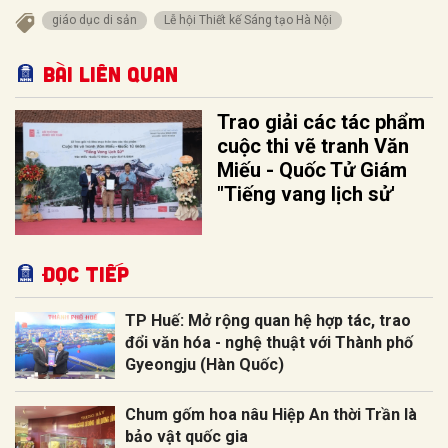
giáo dục di sản
Lễ hội Thiết kế Sáng tạo Hà Nội
Bài liên quan
Trao giải các tác phẩm
cuộc thi vẽ tranh Văn
Miếu - Quốc Tử Giám
"Tiếng vang lịch sử'
Đọc tiếp
TP Huế: Mở rộng quan hệ hợp tác, trao
đổi văn hóa - nghệ thuật với Thành phố
Gyeongju (Hàn Quốc)
Chum gốm hoa nâu Hiệp An thời Trần là
bảo vật quốc gia