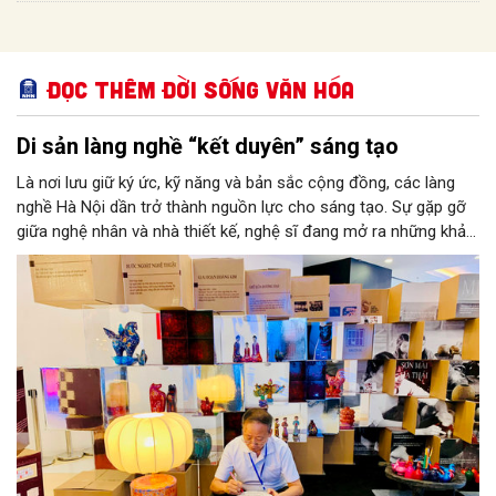
Đọc thêm Đời sống văn hóa
Di sản làng nghề “kết duyên” sáng tạo
Là nơi lưu giữ ký ức, kỹ năng và bản sắc cộng đồng, các làng
nghề Hà Nội dần trở thành nguồn lực cho sáng tạo. Sự gặp gỡ
giữa nghệ nhân và nhà thiết kế, nghệ sĩ đang mở ra những khả
năng phát triển mới cho thủ công đương đại trên nền tảng di
sản. Từ những cuộc “kết duyên” đầy cảm hứng ấy, Hà Nội đang
khơi thông mạch ngầm của hệ sinh thái thủ công, biến vốn cổ
thành động lực bền vững cho tương lai.