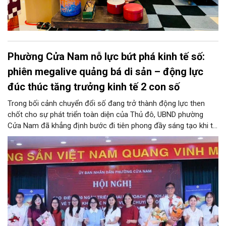
Phường Cửa Nam nỗ lực bứt phá kinh tế số:
phiên megalive quảng bá di sản – động lực
đúc thúc tăng trưởng kinh tế 2 con số
Trong bối cảnh chuyển đổi số đang trở thành động lực then
chốt cho sự phát triển toàn diện của Thủ đô, UBND phường
Cửa Nam đã khẳng định bước đi tiên phong đầy sáng tạo khi tổ
chức phiên livestream đặc biệt với chủ đề: “MEGALIVE -
Phường Cửa Nam – Khám phá di sản, kết nối văn hóa”. Sự kiện
diễn ra ngày 31/7 do phường Cửa Nam tổ chức đã thu hút sự
quan tâm đông đảo của hàng ngàn cán bộ, đảng viên, người
dân trên kênh TikTok chính thức của UBND phường Cửa Nam và
các kênh của đơn vị đồng hành.