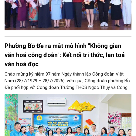
Phường Bồ Đề ra mắt mô hình "Không gian
văn hoá công đoàn": Kết nối tri thức, lan toả
văn hoá đọc
Chào mừng kỷ niệm 97 năm Ngày thành lập Công đoàn Việt
Nam (28/7/1929 – 28/7/2026), vừa qua, Công đoàn phường Bồ
Đề phối hợp với Công đoàn Trường THCS Ngọc Thụy và Công
đoàn Trường Tiểu học Ái Mộ B tổ chức Lễ ra mắt Mô hình
“Không gian văn hóa công đoàn”.