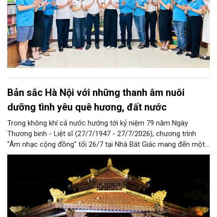
Bản sắc Hà Nội với những thanh âm nuôi
dưỡng tình yêu quê hương, đất nước
Trong không khí cả nước hướng tới kỷ niệm 79 năm Ngày
Thương binh - Liệt sĩ (27/7/1947 - 27/7/2026), chương trình
"Âm nhạc cộng đồng" tối 26/7 tại Nhà Bát Giác mang đến một
đêm biểu diễn giàu ý nghĩa với những ca khúc về quê hương,
đất nước, hòa bình và khát vọng tuổi trẻ. Không chỉ đáp ứng
nhu cầu thưởng thức nghệ thuật của người dân, chương trình
còn góp phần lan tỏa truyền thống yêu nước, lòng biết ơn các
thế hệ cha anh đã hy sinh vì độc lập, tự do của dân tộc.