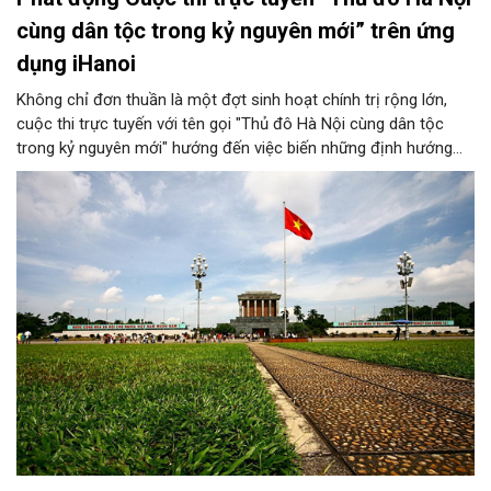
cùng dân tộc trong kỷ nguyên mới” trên ứng
dụng iHanoi
Không chỉ đơn thuần là một đợt sinh hoạt chính trị rộng lớn,
cuộc thi trực tuyến với tên gọi "Thủ đô Hà Nội cùng dân tộc
trong kỷ nguyên mới" hướng đến việc biến những định hướng
chiến lược trong Nghị quyết số 02-NQ/TW của Bộ Chính trị
thành niềm tin, thành nhận thức chung của mỗi người dân.