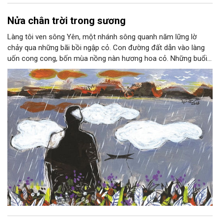
Nửa chân trời trong sương
Làng tôi ven sông Yên, một nhánh sông quanh năm lững lờ
chảy qua những bãi bồi ngập cỏ. Con đường đất dẫn vào làng
uốn cong cong, bốn mùa nồng nàn hương hoa cỏ. Những buổi
hoàng hôn, khi nắng đã dịu xuống phía cuối sông, đám hoa tím
lại thẫm màu như có ai vừa rắc lên một lớp khói.