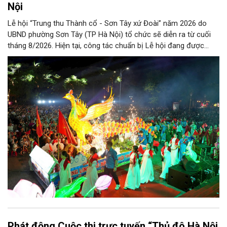
Nội
Lễ hội “Trung thu Thành cổ - Sơn Tây xứ Đoài” năm 2026 do
UBND phường Sơn Tây (TP Hà Nội) tổ chức sẽ diễn ra từ cuối
tháng 8/2026. Hiện tại, công tác chuẩn bị Lễ hội đang được
chính quyền phường Sơn Tây cùng các phòng, ban, ngành, đơn
vị và 25 tổ dân phố khẩn trương triển khai, tạo khí thế sôi nổi,
sẵn sàng mang đến cho Nhân dân và du khách một mùa Trung
thu quy mô, đặc sắc và giàu bản sắc văn hóa xứ Đoài.
Phát động Cuộc thi trực tuyến “Thủ đô Hà Nội