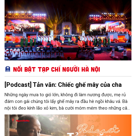
Nổi bật Tạp chí Người Hà Nội
[Podcast] Tản văn: Chiếc ghế mây của cha
Những ngày mưa to gió lớn, không đi làm nương được, mẹ rủ
đám con gái chúng tôi lấy ghế mây ra đầu hè ngồi khâu vá. Bà
nội tôi đeo kính lão xỏ kim, bà cười móm mém theo những câu
chuyện kể tếu táo của đám trẻ chúng tôi. Chiếc ghế mây phát
ra âm thanh kin kít chịu đựng sức nặng cơ thể con người theo
những điệu cười khúc khích.