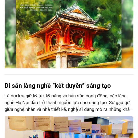
văn hóa đầy sức hút, góp phần làm phong phú đời sống nghệ
thuật của Thủ đô trong mùa thu này.
Di sản làng nghề “kết duyên” sáng tạo
Là nơi lưu giữ ký ức, kỹ năng và bản sắc cộng đồng, các làng
nghề Hà Nội dần trở thành nguồn lực cho sáng tạo. Sự gặp gỡ
giữa nghệ nhân và nhà thiết kế, nghệ sĩ đang mở ra những khả
năng phát triển mới cho thủ công đương đại trên nền tảng di
sản. Từ những cuộc “kết duyên” đầy cảm hứng ấy, Hà Nội đang
khơi thông mạch ngầm của hệ sinh thái thủ công, biến vốn cổ
thành động lực bền vững cho tương lai.