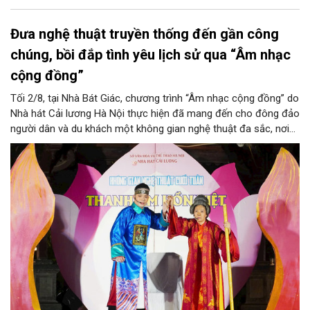
Đưa nghệ thuật truyền thống đến gần công
chúng, bồi đắp tình yêu lịch sử qua “Âm nhạc
cộng đồng”
Tối 2/8, tại Nhà Bát Giác, chương trình “Âm nhạc cộng đồng” do
Nhà hát Cải lương Hà Nội thực hiện đã mang đến cho đông đảo
người dân và du khách một không gian nghệ thuật đa sắc, nơi
những làn điệu cải lương, ca cổ, tân cổ và các tiết mục múa
hòa quyện trong không gian của phố đi bộ hồ Hoàn Kiếm. Đặc
biệt, chương trình có sự giao lưu của các nghệ sĩ đến từ
phương Nam, góp phần tạo nên cuộc gặp gỡ nghệ thuật giàu
cảm xúc.