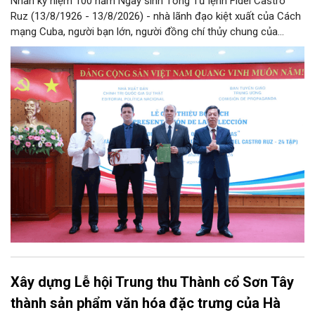
Nhân kỷ niệm 100 năm Ngày sinh Tổng Tư lệnh Fidel Castro
Ruz (13/8/1926 - 13/8/2026) - nhà lãnh đạo kiệt xuất của Cách
mạng Cuba, người bạn lớn, người đồng chí thủy chung của
Đảng, Nhà nước và nhân dân Việt Nam, chiều 5/8, tại Hà Nội,
Nhà xuất bản Chính trị quốc gia Sự thật phối hợp với Ban Tuyên
giáo Trung ương tổ chức Lễ giới thiệu bộ sách “Tuyển tập các
tác phẩm chọn lọc của Tổng Tư lệnh Fidel Castro Ruz” gồm 24
tập bằng tiếng Tây Ban Nha.
Xây dựng Lễ hội Trung thu Thành cổ Sơn Tây
thành sản phẩm văn hóa đặc trưng của Hà