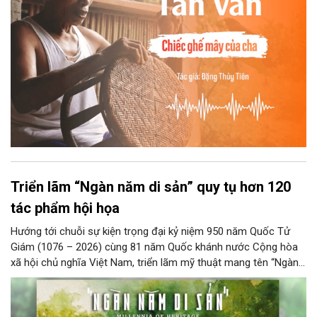
Triển lãm “Ngàn năm di sản” quy tụ hơn 120
tác phẩm hội họa
Hướng tới chuỗi sự kiện trọng đại kỷ niệm 950 năm Quốc Tử
Giám (1076 – 2026) cùng 81 năm Quốc khánh nước Cộng hòa
xã hội chủ nghĩa Việt Nam, triển lãm mỹ thuật mang tên “Ngàn
năm di sản” sẽ chính thức khai mạc vào ngày 8/8 tại Nhà Thái
Học, Di tích Quốc gia đặc biệt Văn Miếu – Quốc Tử Giám. Sự
kiện kéo dài đến ngày 25/9/2026 hứa hẹn trở thành điểm đến