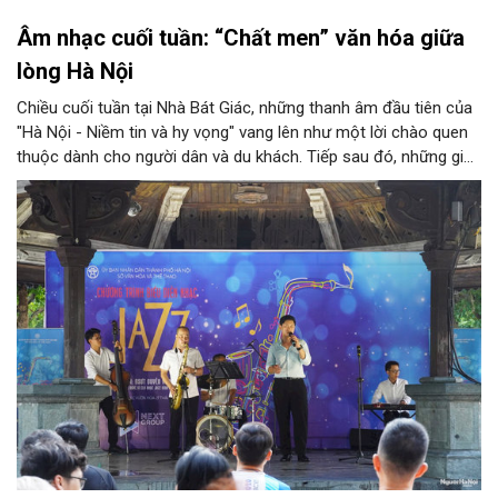
Âm nhạc cuối tuần: “Chất men” văn hóa giữa
lòng Hà Nội
Chiều cuối tuần tại Nhà Bát Giác, những thanh âm đầu tiên của
"Hà Nội - Niềm tin và hy vọng" vang lên như một lời chào quen
thuộc dành cho người dân và du khách. Tiếp sau đó, những giai
điệu jazz kinh điển của thế giới lần lượt cất lên qua phần biểu
diễn của NSƯT Quyền Văn Minh và các nghệ sĩ Bình Minh Jazz
Club, mở ra một không gian âm nhạc giàu cảm xúc ngay giữa
trung tâm Thủ đô.