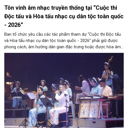
Tôn vinh âm nhạc truyền thống tại “Cuộc thi
Độc tấu và Hòa tấu nhạc cụ dân tộc toàn quốc
- 2026”
Ban tổ chức yêu cầu các tác phẩm tham dự “Cuộc thi Độc tấu
và Hòa tấu nhạc cụ dân tộc toàn quốc - 2026” phải giữ được
phong cách, âm hưởng dân gian đặc trưng hoặc được hòa âm,
phối khí mới trên nền tảng làn điệu âm nhạc truyền thống Việt
Nam, đồng thời phải được trình diễn trực tiếp bằng nhạc cụ dân
tộc.