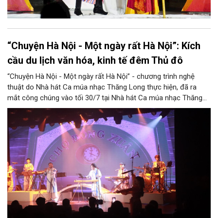
“Chuyện Hà Nội - Một ngày rất Hà Nội”: Kích
cầu du lịch văn hóa, kinh tế đêm Thủ đô
“Chuyện Hà Nội - Một ngày rất Hà Nội” - chương trình nghệ
thuật do Nhà hát Ca múa nhạc Thăng Long thực hiện, đã ra
mắt công chúng vào tối 30/7 tại Nhà hát Ca múa nhạc Thăng
Long (số 31 - 33 phố Lương Văn Can, phường Hoàn Kiếm).