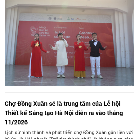
tổ chức nhiều hoạt động văn hóa văn nghệ đặc sắc, hấp
dẫn, thu hút đông đảo người dân và du khách.
Chợ Đồng Xuân sẽ là trung tâm của Lễ hội
Thiết kế Sáng tạo Hà Nội diễn ra vào tháng
11/2026
Lịch sử hình thành và phát triển chợ Đồng Xuân gắn liền với
ký ức Hà Nội, như là “Trái tim thành phố”, là không gian giao