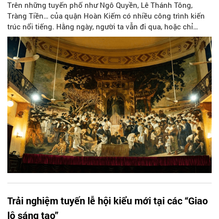
Trên những tuyến phố như Ngô Quyền, Lê Thánh Tông,
Tràng Tiền… của quận Hoàn Kiếm có nhiều công trình kiến
trúc nổi tiếng. Hằng ngày, người ta vẫn đi qua, hoặc chỉ
dừng lại để… “check-in”. Tuy nhiên, những công trình ấy lưu
giữ những… bí mật lộ thiên ấy không phải đều mở cửa
thường xuyên để đón khách. Với mong muốn tạo cơ hội cho
công chúng khám phá “tuyến đường di sản này”, Ban Tổ
chức Lễ hội Thiết kế sáng tạo Hà Nội 2024 đã xây dựng một
tour khám phá tinh hoa di sản kiến trúc. Đây sẽ là dịp để
công chúng vừa được “chạm” vào quá khứ, vừa được trải
nghiệm nhiều loại hình nghệ thuật, thỏa mãn mỹ cảm của
nhiều giác quan.
Trải nghiệm tuyến lễ hội kiểu mới tại các “Giao
lộ sáng tạo”