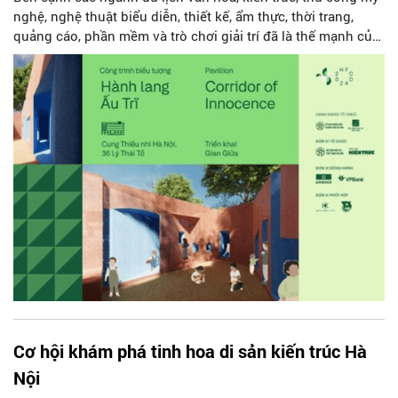
nghệ, nghệ thuật biểu diễn, thiết kế, ẩm thực, thời trang,
quảng cáo, phần mềm và trò chơi giải trí đã là thế mạnh của
các mùa trước, Lễ hội Thiết kế Sáng tạo Hà Nội năm 2024 sẽ
mở rộng sang lĩnh vực các không gian văn hóa sáng tạo,
điện ảnh, truyền hình - phát thanh và xuất bản. Với một sê-ri
sự kiện quy tụ 12 ngành công nghiệp văn hóa sẽ, Lễ hội
Thiết kế Sáng tạo Hà Nội 2024 hứa hẹn mang đến những
sáng tạo vô cùng phong phú cho công chúng.
Cơ hội khám phá tinh hoa di sản kiến trúc Hà
Nội