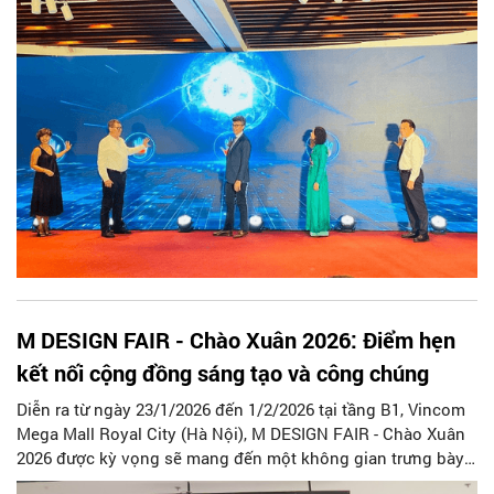
sáng tạo trên địa bàn thành phố, đồng thời triển khai các
hoạt động hướng tới Lễ hội Thiết kế sáng tạo Hà Nội năm
2026.
M DESIGN FAIR - Chào Xuân 2026: Điểm hẹn
kết nối cộng đồng sáng tạo và công chúng
Diễn ra từ ngày 23/1/2026 đến 1/2/2026 tại tầng B1, Vincom
Mega Mall Royal City (Hà Nội), M DESIGN FAIR - Chào Xuân
2026 được kỳ vọng sẽ mang đến một không gian trưng bày -
trải nghiệm sáng tạo giàu cảm hứng, góp phần làm phong