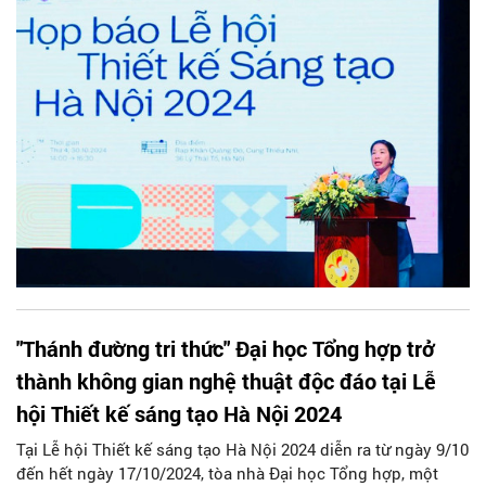
nhất là thế hệ trẻ về những sáng kiến, ý tưởng sáng tạo mới,
thúc đẩy phát triển kinh tế sáng tạo của thành phố, kết nối
các giá trị văn hóa truyền thống trong phát triển ngành công
nghiệp văn hóa...”, bà Trần Thị Vân Anh – Phó Giám đốc Sở
Văn hóa Thể thao Hà Nội nhấn mạnh t
"Thánh đường tri thức" Đại học Tổng hợp trở
thành không gian nghệ thuật độc đáo tại Lễ
hội Thiết kế sáng tạo Hà Nội 2024
Tại Lễ hội Thiết kế sáng tạo Hà Nội 2024 diễn ra từ ngày 9/10
đến hết ngày 17/10/2024, tòa nhà Đại học Tổng hợp, một