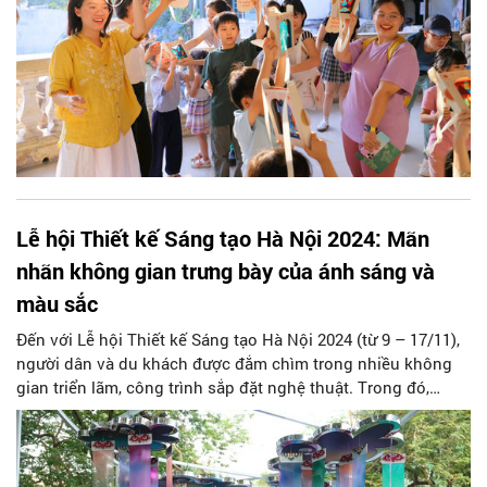
Lễ hội Thiết kế Sáng tạo Hà Nội 2024: Mãn
nhãn không gian trưng bày của ánh sáng và
màu sắc
Đến với Lễ hội Thiết kế Sáng tạo Hà Nội 2024 (từ 9 – 17/11),
người dân và du khách được đắm chìm trong nhiều không
gian triển lãm, công trình sắp đặt nghệ thuật. Trong đó,
không gian trưng bày Viglacera Aurora tại Vườn hoa 19/8 mở
ra một không gian trình diễn vũ điệu của ánh sáng và màu
sắc…