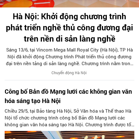
Hà Nội: Khởi động chương trình
phát triển nghề thủ công đương đại
trên nền di sản làng nghề
Sáng 13/6, tại Vincom Mega Mall Royal City (Hà Nội), TP Hà
Nội đã khởi động Chương trình Phát triển thủ công đương
đại trên nền tảng di sản làng nghề. Chương trình nằm trong
khuôn khổ Lễ hội Thiết kế sáng tạo Hà Nội 2026, đánh dấu
Chuyển động Hà Nội
bước khởi đầu của mô hình hợp tác mới giữa nghệ nhân
làng nghề, nhà thiết kế, nghệ sĩ, doanh nghiệp và cộng đồng
Công bố Bản đồ Mạng lưới các không gian văn
sáng tạo.
hóa sáng tạo Hà Nội
Chiều 29/5, tại Bảo tàng Hà Nội, Sở Văn hóa và Thể thao Hà
Nội tổ chức chương trình công bố Bản đồ Mạng lưới các
không gian văn hóa sáng tạo Hà Nội. Chương trình được tổ
chức nhằm tăng cường kết nối hệ sinh thái sáng tạo của
Thủ đô, thúc đẩy hoạt động của các không gian văn hóa