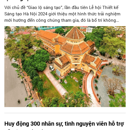
Với chủ đề “Giao lộ sáng tạo”, lần đầu tiên Lễ hội Thiết kế
Sáng tạo Hà Nội 2024 giới thiệu một hình thức trải nghiệm
mới hướng đến công chúng tham gia, đó là bố trí không
gian lễ hội theo tuyến, giúp khai mở những giao điểm sáng
tạo xuyên lịch sử và đa thế hệ, gắn chặt với các công trình di
sản đặc sắc có tính biểu tượng của Hà Nội.
Huy động 300 nhân sự, tình nguyện viên hỗ trợ