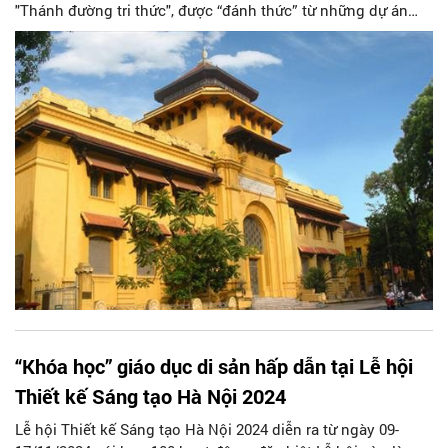
"Thánh đường tri thức", được “đánh thức” từ những dự án
nghệ thuật sáng tạo, sẽ trở thành điểm tham quan yêu thích
của những người yêu tri thức, yêu di sản, yêu nghệ thuật và
sự sáng tạo.
“Khóa học” giáo dục di sản hấp dẫn tại Lễ hội
Thiết kế Sáng tạo Hà Nội 2024
Lễ hội Thiết kế Sáng tạo Hà Nội 2024 diễn ra từ ngày 09-