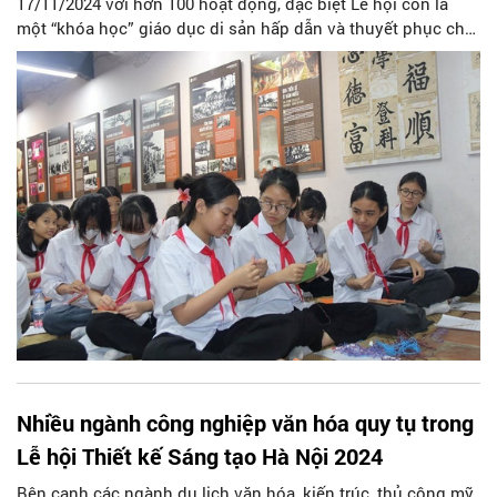
17/11/2024 với hơn 100 hoạt động, đặc biệt Lễ hội còn là
một “khóa học” giáo dục di sản hấp dẫn và thuyết phục cho
các bạn lứa tuổi học sinh.
Nhiều ngành công nghiệp văn hóa quy tụ trong
Lễ hội Thiết kế Sáng tạo Hà Nội 2024
Bên cạnh các ngành du lịch văn hóa, kiến trúc, thủ công mỹ