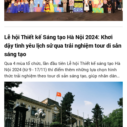
Lễ hội Thiết kế Sáng tạo Hà Nội 2024: Khơi
dậy tình yêu lịch sử qua trải nghiệm tour di sản
sáng tạo
Qua 4 mùa tổ chức, lần đầu tiên Lễ hội Thiết kế sáng tạo Hà
Nội 2024 (từ 9 - 17/11) thí điểm thêm những lựa chọn hình
thức trải nghiệm theo tour di sản sáng tạo, giúp nhân dân
khám phá và tiếp cận những công trình di sản theo cách vừa
mới lạ vừa gần gũi hơn, từ đó khuyến khích nhân dân biến
những vốn di sản tinh hoa của thành phố này thành vốn tri
thức và sáng tạo của chính mình và cộng đồng.