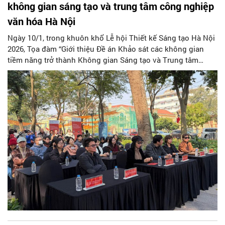
không gian sáng tạo và trung tâm công nghiệp
văn hóa Hà Nội
Ngày 10/1, trong khuôn khổ Lễ hội Thiết kế Sáng tạo Hà Nội
2026, Tọa đàm “Giới thiệu Đề án Khảo sát các không gian
tiềm năng trở thành Không gian Sáng tạo và Trung tâm
Công nghiệp Văn hóa trong Thành phố” đã được tổ chức tại
Nhà Bát Giác và không gian Vườn hoa Lý Thái Tổ (Hà Nội).
Sự kiện là một trong những hoạt động trọng điểm, mở đầu
cho tiến trình xây dựng hạ tầng sáng tạo đô thị của Thủ đô
theo định hướng dài hạn.