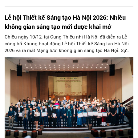
Lễ hội Thiết kế Sáng tạo Hà Nội 2026: Nhiều
không gian sáng tạo mới được khai mở
Chiều ngày 10/12, tại Cung Thiếu nhi Hà Nội đã diễn ra Lễ
công bố Khung hoạt động Lễ hội Thiết kế Sáng tạo Hà Nội
2026 và ra mắt Mạng lưới không gian sáng tạo Hà Nội. Sự
kiện do UBND Thành phố Hà Nội, Hội Kiến trúc sư Việt Nam
chỉ đạo; Sở Văn hóa và Thể thao và Tạp chí Kiến trúc tổ
chức, cùng với sự đồng hành của UNESCO, Tập đoàn Sovico
cùng nhiều đơn vị.