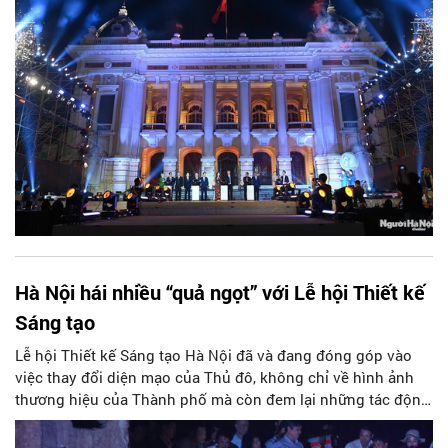
Năm nay, Lễ hội diễn ra dọc theo 7 công trình di sản lịch sử
tiêu biểu của Hà Nội với hơn 100 hoạt động sáng tạo, góp
phần kết nối di sản thủ đô, thúc đẩy các nhà thiết kế trẻ
cũng như tiếp tục định vị Thành phố Sáng tạo của Hà Nộ
Hà Nội hái nhiều “quả ngọt” với Lễ hội Thiết kế
Sáng tạo
Lễ hội Thiết kế Sáng tạo Hà Nội đã và đang đóng góp vào
việc thay đổi diện mạo của Thủ đô, không chỉ về hình ảnh
thương hiệu của Thành phố mà còn đem lại những tác động
cụ thể về kinh tế, văn hóa và xã hội.