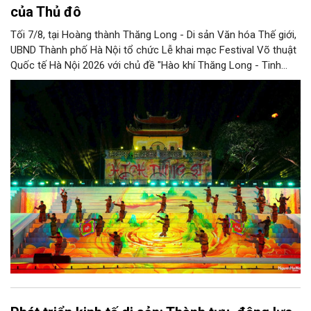
của Thủ đô
Tối 7/8, tại Hoàng thành Thăng Long - Di sản Văn hóa Thế giới,
UBND Thành phố Hà Nội tổ chức Lễ khai mạc Festival Võ thuật
Quốc tế Hà Nội 2026 với chủ đề "Hào khí Thăng Long - Tinh
hoa võ Việt". Lần đầu tiên được tổ chức, Festival đánh dấu
bước đi mới của Thủ đô trong việc xây dựng một sự kiện văn
hóa - thể thao mang tầm quốc tế, góp phần tôn vinh truyền
thống thượng võ dân tộc, quảng bá hình ảnh Hà Nội và thúc đẩy
giao lưu văn hóa, thể thao với bạn bè thế giới.