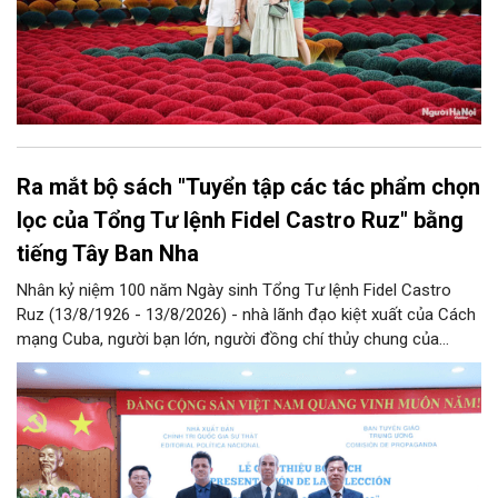
Ra mắt bộ sách "Tuyển tập các tác phẩm chọn
lọc của Tổng Tư lệnh Fidel Castro Ruz" bằng
tiếng Tây Ban Nha
Nhân kỷ niệm 100 năm Ngày sinh Tổng Tư lệnh Fidel Castro
Ruz (13/8/1926 - 13/8/2026) - nhà lãnh đạo kiệt xuất của Cách
mạng Cuba, người bạn lớn, người đồng chí thủy chung của
Đảng, Nhà nước và nhân dân Việt Nam, chiều 5/8, tại Hà Nội,
Nhà xuất bản Chính trị quốc gia Sự thật phối hợp với Ban Tuyên
giáo Trung ương tổ chức Lễ giới thiệu bộ sách “Tuyển tập các
tác phẩm chọn lọc của Tổng Tư lệnh Fidel Castro Ruz” gồm 24
tập bằng tiếng Tây Ban Nha.