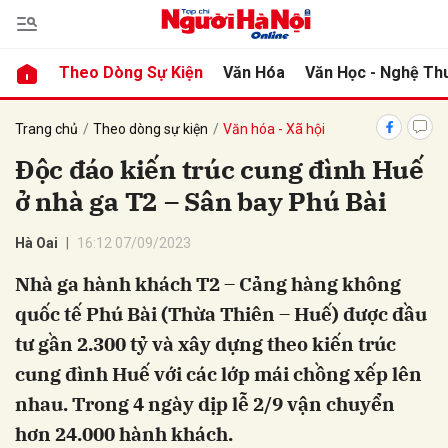
Theo Dòng Sự Kiện
Văn Hóa
Văn Học - Nghệ Th
bình luận
Trang chủ
Theo dòng sự kiện
Văn hóa - Xã hội
Độc đáo kiến trúc cung đình Huế
ở nhà ga T2 – Sân bay Phú Bài
Hà Oai
16:12 07/09/2023
Nhà ga hành khách T2 – Cảng hàng không
quốc tế Phú Bài (Thừa Thiên – Huế) được đầu
Hủy
G
tư gần 2.300 tỷ và xây dựng theo kiến trúc
cung đình Huế với các lớp mái chồng xếp lên
nhau. Trong 4 ngày dịp lễ 2/9 vận chuyển
hơn 24.000 hành khách.