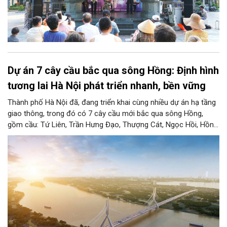
Dự án 7 cây cầu bắc qua sông Hồng: Định hình
tương lai Hà Nội phát triển nhanh, bền vững
Thành phố Hà Nội đã, đang triển khai cùng nhiều dự án hạ tầng
giao thông, trong đó có 7 cây cầu mới bắc qua sông Hồng,
gồm cầu: Tứ Liên, Trần Hưng Đạo, Thượng Cát, Ngọc Hồi, Hồng
Hà, Mễ Sở và Vân Phúc. 7 cây cầu này vừa giải bài toán hạ tầng
giao thông Thủ đô, vừa thể hiện tầm nhìn chiến lược và cuộc
cách mạng không gian để định hình tương lai phát triển bền
vững Thủ đô trong kỷ nguyên mới.