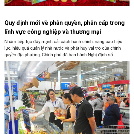
Quy định mới về phân quyền, phân cấp trong
lĩnh vực công nghiệp và thương mại
Nhằm tiếp tục đẩy mạnh cải cách hành chính, nâng cao hiệu
lực, hiệu quả quản lý nhà nước và phát huy vai trò của chính
quyền địa phương, Chính phủ đã ban hành Nghị định số
146/2025/NĐ-CP ngày 12/6/2025 quy định về phân quyền, phân
cấp trong lĩnh vực công nghiệp và thương mại. Trong đó, lĩnh
vực bảo vệ quyền lợi người tiêu dùng có nhiều nội dung quan
trọng được phân cấp cho địa phương, góp phần đưa hoạt động
hỗ trợ người tiêu dùng đến gần người dân hơn.