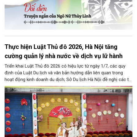
Thực hiện Luật Thủ đô 2026, Hà Nội tăng
cường quản lý nhà nước về dịch vụ lữ hành
Triển khai Luật Thủ đô 2026 có hiệu lực từ ngày 1/7, các quy
định của Luật Du lịch và văn bản hướng dẫn liên quan trong
hoạt động kinh doanh du dịch; Sở Du lịch Hà Nội đề nghị các tổ
chức, đơn vị, doanh nghiệp kinh doanh dịch vụ lữ hành trên địa
bàn thành phố thực hiện một số nội dung quan trọng. Qua đó
góp phần thực hiện thắng lợi các mục tiêu phát triển du lịch Hà
Nội năm 2026 và giai đoạn tiếp theo.