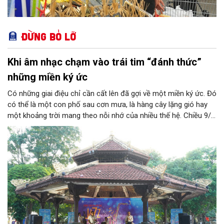
Đừng bỏ lỡ
Khi âm nhạc chạm vào trái tim “đánh thức”
những miền ký ức
Có những giai điệu chỉ cần cất lên đã gợi về một miền ký ức. Đó
có thể là một con phố sau cơn mưa, là hàng cây lặng gió hay
một khoảng trời mang theo nỗi nhớ của nhiều thế hệ. Chiều 9/8,
tại Nhà Bát Giác - Vườn hoa Lý Thái Tổ, chương trình “Âm nhạc
cuối tuần” sẽ mở ra một không gian như thế, nơi mỗi tác phẩm
trở thành một lát cắt tinh tế về vẻ đẹp của con người và đời
sống.