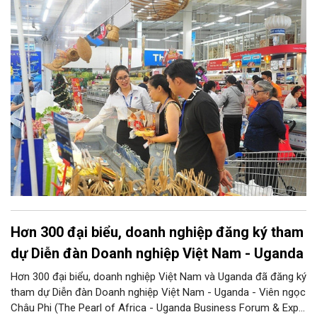
cấp trong lĩnh vực công nghiệp và thương mại. Trong đó, lĩnh
vực bảo vệ quyền lợi người tiêu dùng có nhiều nội dung quan
trọng được phân cấp cho địa phương, góp phần đưa hoạt động
hỗ trợ người tiêu dùng đến gần người dân hơn.
Hơn 300 đại biểu, doanh nghiệp đăng ký tham
dự Diễn đàn Doanh nghiệp Việt Nam - Uganda
Hơn 300 đại biểu, doanh nghiệp Việt Nam và Uganda đã đăng ký
tham dự Diễn đàn Doanh nghiệp Việt Nam - Uganda - Viên ngọc
Châu Phi (The Pearl of Africa - Uganda Business Forum & Expo