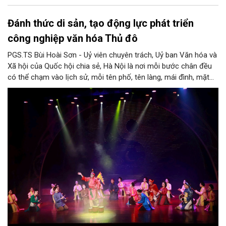
Đánh thức di sản, tạo động lực phát triển
công nghiệp văn hóa Thủ đô
PGS.TS Bùi Hoài Sơn - Uỷ viên chuyên trách, Uỷ ban Văn hóa và
Xã hội của Quốc hội chia sẻ, Hà Nội là nơi mỗi bước chân đều
có thể chạm vào lịch sử, mỗi tên phố, tên làng, mái đình, mặt
hồ, nếp nhà, câu hát, món ăn, làn điệu, nghề thủ công đều có
thể kể một câu chuyện về chiều sâu văn hiến của dân tộc.
Nhưng trong kỷ nguyên mới, câu hỏi đặt ra không chỉ Hà Nội có
bao nhiêu di sản, bao nhiêu văn nghệ sĩ, trí thức, không gian ký
ức, mà là làm thế nào để những giá trị ấy trở thành nguồn lực
phát triển, thành sức mạnh mềm, thành động lực sáng tạo,
thành năng lực cạnh tranh của Thủ đô.