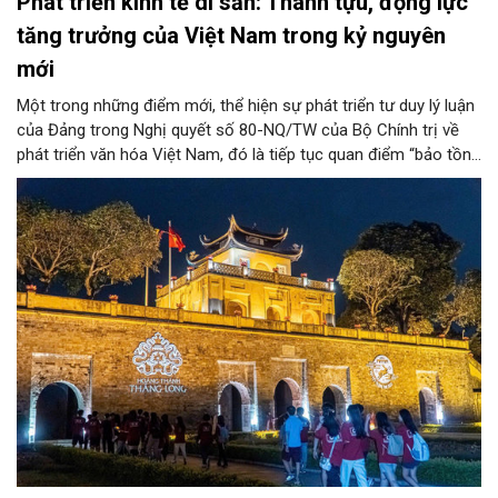
Phát triển kinh tế di sản: Thành tựu, động lực
tăng trưởng của Việt Nam trong kỷ nguyên
mới
Một trong những điểm mới, thể hiện sự phát triển tư duy lý luận
của Đảng trong Nghị quyết số 80-NQ/TW của Bộ Chính trị về
phát triển văn hóa Việt Nam, đó là tiếp tục quan điểm “bảo tồn
và phát huy giá trị di sản văn hóa gắn kết với phát triển kinh tế -
xã hội và du lịch”; đồng thời, nâng lên một tầm cao mới: “phát
triển kinh tế di sản”.