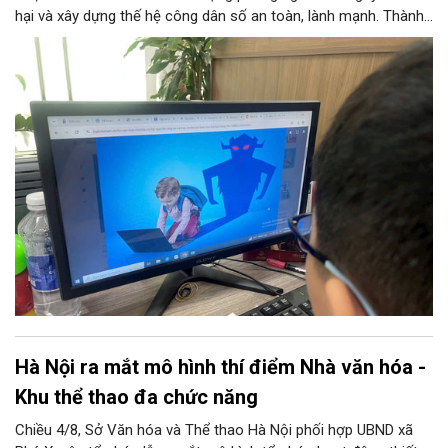
hại và xây dựng thế hệ công dân số an toàn, lành mạnh. Thành
phố đề ra các chỉ tiêu lớn như phổ cập giải pháp an ninh mạng
tại các trường học, ngăn chặn thông tin độc hại từ đường
truyền Internet và hỗ trợ 100% trẻ em bị xâm hại. 11 nhóm
nhiệm vụ trọng tâm được giao cho các sở, ngành thực hiện
đồng bộ, từ hoàn thiện pháp lý, phát triển công nghệ AI, hạ tầng
IPv6 đến truyền thông và hỗ trợ sức khỏe tâm thần. Bên cạnh
đó, chương trình siết chặt trách nhiệm của doanh nghiệp công
nghệ, viễn thông và đơn vị cung cấp trò chơi điện tử trong việc
gỡ bỏ nội dung độc hại và bảo vệ thông tin riêng tư của trẻ.
Hà Nội ra mắt mô hình thí điểm Nhà văn hóa -
Khu thể thao đa chức năng
Chiều 4/8, Sở Văn hóa và Thể thao Hà Nội phối hợp UBND xã