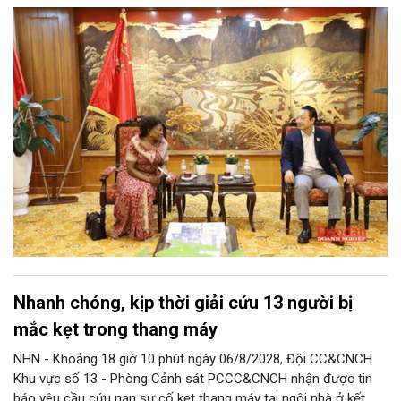
Vietnam Chapter), cho thấy sức hút ngày càng lớn của sự kiện
đối với cộng đồng doanh nghiệp hai nước, đồng thời mở ra kỳ
vọng về những kết nối đầu tư và thương mại thực chất giữa Việt
Nam và Uganda.
Nhanh chóng, kịp thời giải cứu 13 người bị
mắc kẹt trong thang máy
NHN - Khoảng 18 giờ 10 phút ngày 06/8/2028, Đội CC&CNCH
Khu vực số 13 - Phòng Cảnh sát PCCC&CNCH nhận được tin
báo yêu cầu cứu nạn sự cố kẹt thang máy tại ngôi nhà ở kết