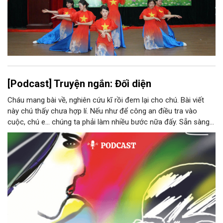
[Podcast] Truyện ngắn: Đối diện
Cháu mang bài về, nghiên cứu kĩ rồi đem lại cho chú. Bài viết
này chú thấy chưa hợp lí. Nếu như để công an điều tra vào
cuộc, chú e… chúng ta phải làm nhiều bước nữa đấy. Sẵn sàng
thì tiếp tục nhé! Chú Minh cầm tập bài viết đưa lại cho Thy. Cô
ngại ngùng đỡ lấy. Đây là lần thứ ba, loạt bài phóng sự của mình
bị Tổng biên tập kêu lên để trả lại...