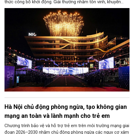
thức công bố khởi động. Giải thưởng nhằm tôn vinh, khuyến
khích, cổ vũ những giá trị đổi mới, sáng tạo, áp dụng trong đời
sống thực, phục vụ người tiêu dùng.
Hà Nội chủ động phòng ngừa, tạo không gian
mạng an toàn và lành mạnh cho trẻ em
Chương trình bảo vệ và hỗ trợ trẻ em trên môi trường mạng giai
đoạn 2026–2030 nhằm chủ động phòng ngừa các nguy cơ xâm