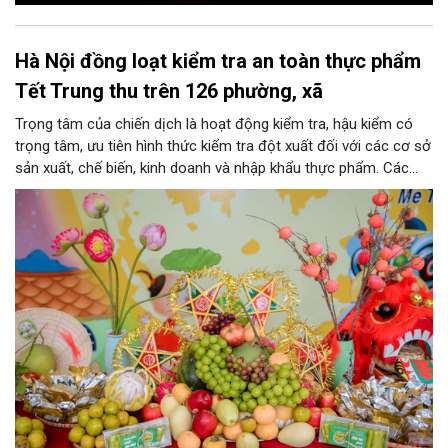
Hà Nội đồng loạt kiểm tra an toàn thực phẩm
Tết Trung thu trên 126 phường, xã
Trọng tâm của chiến dịch là hoạt động kiểm tra, hậu kiểm có
trọng tâm, ưu tiên hình thức kiểm tra đột xuất đối với các cơ sở
sản xuất, chế biến, kinh doanh và nhập khẩu thực phẩm. Các
nhóm mặt hàng tiêu thụ mạnh như bánh Trung thu, bánh mứt
kẹo, rượu, bia, nước giải khát, phụ gia thực phẩm...