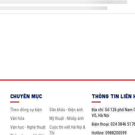
CHUYÊN MỤC
THÔNG TIN LIÊN 
Theo dòng sự kiện
Sân khấu - Điện ảnh
Địa chỉ: Số 126 phố Nam 
Võ, Hà Nội
Văn hóa
Mỹ thuật - Nhiếp ảnh
Điện thoại: 024 3846 517
Văn học - Nghệ thuật
Cuộc thi viết Hà Nội &
Tôi
Hotline: 0988200599