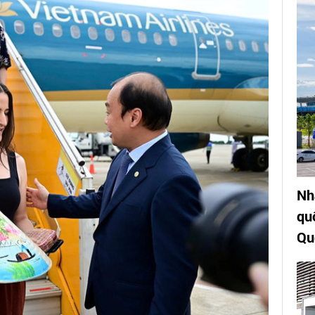
Nh
qu
Qu