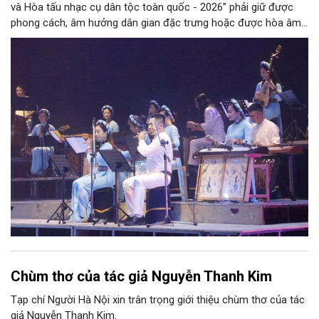
và Hòa tấu nhạc cụ dân tộc toàn quốc - 2026” phải giữ được
phong cách, âm hưởng dân gian đặc trưng hoặc được hòa âm,
phối khí mới trên nền tảng làn điệu âm nhạc truyền thống Việt
Nam, đồng thời phải được trình diễn trực tiếp bằng nhạc cụ dân
tộc.
Chùm thơ của tác giả Nguyễn Thanh Kim
Tạp chí Người Hà Nội xin trân trọng giới thiệu chùm thơ của tác
giả Nguyễn Thanh Kim.