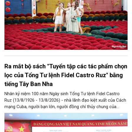
Ra mắt bộ sách "Tuyển tập các tác phẩm chọn
lọc của Tổng Tư lệnh Fidel Castro Ruz" bằng
tiếng Tây Ban Nha
Nhân kỷ niệm 100 năm Ngày sinh Tổng Tư lệnh Fidel Castro
Ruz (13/8/1926 - 13/8/2026) - nhà lãnh đạo kiệt xuất của Cách
mạng Cuba, người bạn lớn, người đồng chí thủy chung của
Đảng, Nhà nước và nhân dân Việt Nam, chiều 5/8, tại Hà Nội,
Nhà xuất bản Chính trị quốc gia Sự thật phối hợp với Ban Tuyên
giáo Trung ương tổ chức Lễ giới thiệu bộ sách “Tuyển tập các