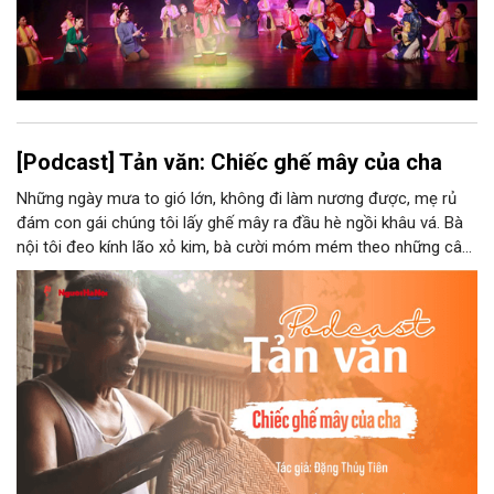
[Podcast] Tản văn: Chiếc ghế mây của cha
Những ngày mưa to gió lớn, không đi làm nương được, mẹ rủ
đám con gái chúng tôi lấy ghế mây ra đầu hè ngồi khâu vá. Bà
nội tôi đeo kính lão xỏ kim, bà cười móm mém theo những câu
chuyện kể tếu táo của đám trẻ chúng tôi. Chiếc ghế mây phát
ra âm thanh kin kít chịu đựng sức nặng cơ thể con người theo
những điệu cười khúc khích.