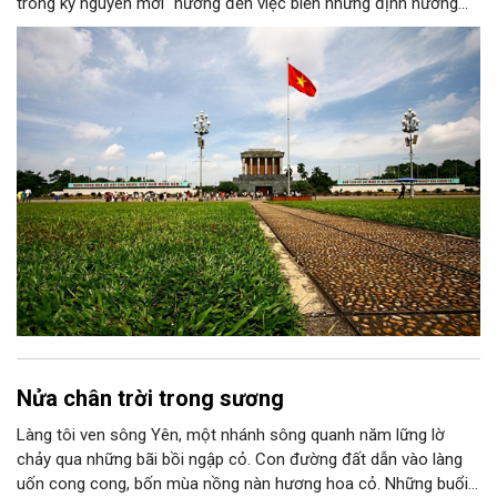
trong kỷ nguyên mới" hướng đến việc biến những định hướng
chiến lược trong Nghị quyết số 02-NQ/TW của Bộ Chính trị
thành niềm tin, thành nhận thức chung của mỗi người dân.
Nửa chân trời trong sương
Làng tôi ven sông Yên, một nhánh sông quanh năm lững lờ
chảy qua những bãi bồi ngập cỏ. Con đường đất dẫn vào làng
uốn cong cong, bốn mùa nồng nàn hương hoa cỏ. Những buổi