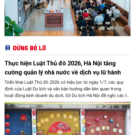
Đừng bỏ lỡ
Thực hiện Luật Thủ đô 2026, Hà Nội tăng
cường quản lý nhà nước về dịch vụ lữ hành
Triển khai Luật Thủ đô 2026 có hiệu lực từ ngày 1/7, các quy
định của Luật Du lịch và văn bản hướng dẫn liên quan trong
hoạt động kinh doanh du dịch; Sở Du lịch Hà Nội đề nghị các tổ
chức, đơn vị, doanh nghiệp kinh doanh dịch vụ lữ hành trên địa
bàn thành phố thực hiện một số nội dung quan trọng. Qua đó
góp phần thực hiện thắng lợi các mục tiêu phát triển du lịch Hà
Nội năm 2026 và giai đoạn tiếp theo.