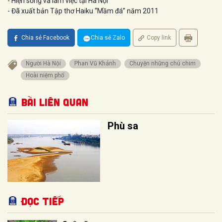
- Hiện sống và làm việc tại Hà Nội
- Đã xuất bản Tập thơ Haiku “Mầm đá” năm 2011
Chia sẻ Facebook
Chia sẻ Zalo
Copy link
Người Hà Nội
Phan Vũ Khánh
Chuyện những chú chim
Hoài niệm phố
Bài liên quan
Phù sa
Đọc tiếp