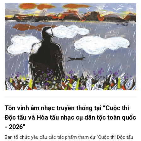
hoàng hôn, khi nắng đã dịu xuống phía cuối sông, đám hoa tím
lại thẫm màu như có ai vừa rắc lên một lớp khói.
Tôn vinh âm nhạc truyền thống tại “Cuộc thi
Độc tấu và Hòa tấu nhạc cụ dân tộc toàn quốc
- 2026”
Ban tổ chức yêu cầu các tác phẩm tham dự “Cuộc thi Độc tấu