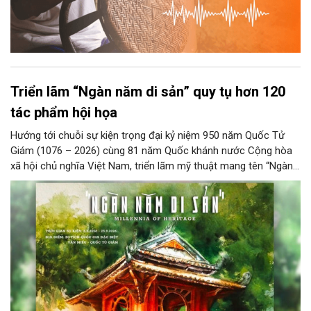
Triển lãm “Ngàn năm di sản” quy tụ hơn 120
tác phẩm hội họa
Hướng tới chuỗi sự kiện trọng đại kỷ niệm 950 năm Quốc Tử
Giám (1076 – 2026) cùng 81 năm Quốc khánh nước Cộng hòa
xã hội chủ nghĩa Việt Nam, triển lãm mỹ thuật mang tên “Ngàn
năm di sản” sẽ chính thức khai mạc vào ngày 8/8 tại Nhà Thái
Học, Di tích Quốc gia đặc biệt Văn Miếu – Quốc Tử Giám. Sự
kiện kéo dài đến ngày 25/9/2026 hứa hẹn trở thành điểm đến
văn hóa đầy sức hút, góp phần làm phong phú đời sống nghệ
thuật của Thủ đô trong mùa thu này.