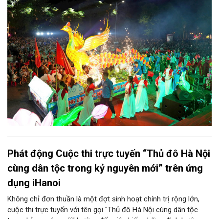
vị và 25 tổ dân phố khẩn trương triển khai, tạo khí thế sôi nổi,
sẵn sàng mang đến cho Nhân dân và du khách một mùa Trung
thu quy mô, đặc sắc và giàu bản sắc văn hóa xứ Đoài.
Phát động Cuộc thi trực tuyến “Thủ đô Hà Nội
cùng dân tộc trong kỷ nguyên mới” trên ứng
dụng iHanoi
Không chỉ đơn thuần là một đợt sinh hoạt chính trị rộng lớn,
cuộc thi trực tuyến với tên gọi "Thủ đô Hà Nội cùng dân tộc