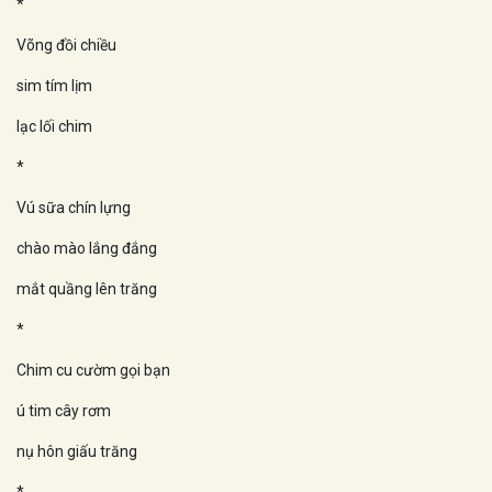
*
Võng đồi chiều
sim tím lịm
lạc lối chim
*
Vú sữa chín lựng
chào mào lắng đắng
mắt quầng lên trăng
*
Chim cu cườm gọi bạn
ú tim cây rơm
nụ hôn giấu trăng
*