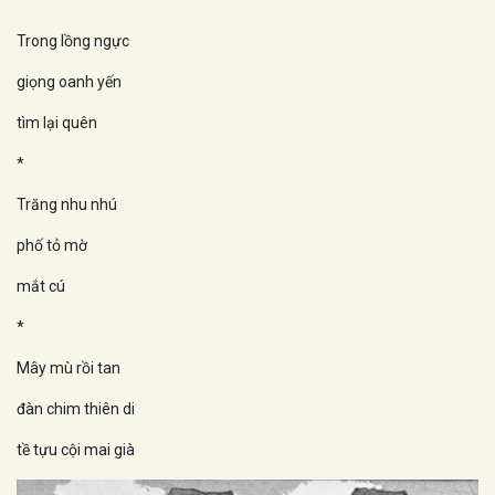
Trong lồng ngực
giọng oanh yến
tìm lại quên
*
Trăng nhu nhú
phố tỏ mờ
mắt cú
*
Mây mù rồi tan
đàn chim thiên di
tề tựu cội mai già