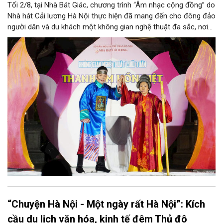
Tối 2/8, tại Nhà Bát Giác, chương trình “Âm nhạc cộng đồng” do
Nhà hát Cải lương Hà Nội thực hiện đã mang đến cho đông đảo
người dân và du khách một không gian nghệ thuật đa sắc, nơi
những làn điệu cải lương, ca cổ, tân cổ và các tiết mục múa
hòa quyện trong không gian của phố đi bộ hồ Hoàn Kiếm. Đặc
biệt, chương trình có sự giao lưu của các nghệ sĩ đến từ
phương Nam, góp phần tạo nên cuộc gặp gỡ nghệ thuật giàu
cảm xúc.
“Chuyện Hà Nội - Một ngày rất Hà Nội”: Kích
cầu du lịch văn hóa, kinh tế đêm Thủ đô