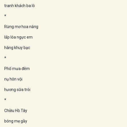
tranh khách ba lô
*
Rừng mơ hoa nắng
lấp lóa ngực em
hàng khuy bạc
*
Phố mưa đêm
nụ hôn vội
hương sữa trôi
*
Chiều Hồ Tây
bóng mẹ gầy