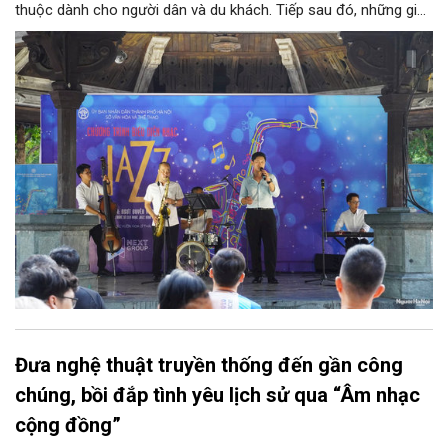
thuộc dành cho người dân và du khách. Tiếp sau đó, những giai
điệu jazz kinh điển của thế giới lần lượt cất lên qua phần biểu
diễn của NSƯT Quyền Văn Minh và các nghệ sĩ Bình Minh Jazz
Club, mở ra một không gian âm nhạc giàu cảm xúc ngay giữa
trung tâm Thủ đô.
Đưa nghệ thuật truyền thống đến gần công
chúng, bồi đắp tình yêu lịch sử qua “Âm nhạc
cộng đồng”