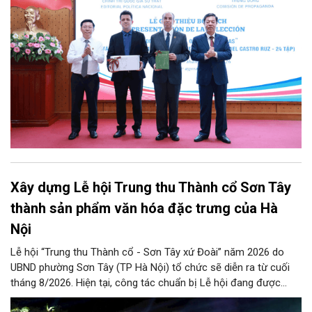
tác phẩm chọn lọc của Tổng Tư lệnh Fidel Castro Ruz” gồm 24
tập bằng tiếng Tây Ban Nha.
Xây dựng Lễ hội Trung thu Thành cổ Sơn Tây
thành sản phẩm văn hóa đặc trưng của Hà
Nội
Lễ hội “Trung thu Thành cổ - Sơn Tây xứ Đoài” năm 2026 do
UBND phường Sơn Tây (TP Hà Nội) tổ chức sẽ diễn ra từ cuối
tháng 8/2026. Hiện tại, công tác chuẩn bị Lễ hội đang được
chính quyền phường Sơn Tây cùng các phòng, ban, ngành, đơn