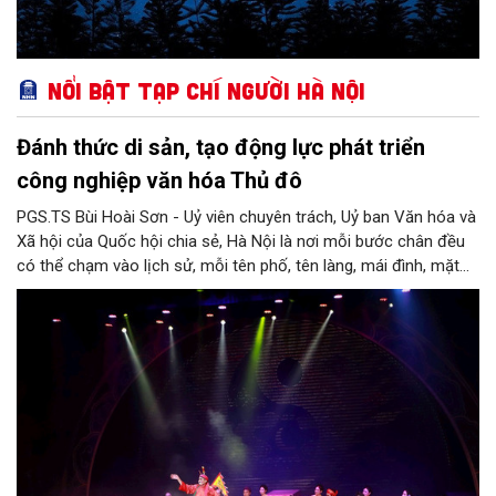
Nổi bật Tạp chí Người Hà Nội
Đánh thức di sản, tạo động lực phát triển
công nghiệp văn hóa Thủ đô
PGS.TS Bùi Hoài Sơn - Uỷ viên chuyên trách, Uỷ ban Văn hóa và
Xã hội của Quốc hội chia sẻ, Hà Nội là nơi mỗi bước chân đều
có thể chạm vào lịch sử, mỗi tên phố, tên làng, mái đình, mặt
hồ, nếp nhà, câu hát, món ăn, làn điệu, nghề thủ công đều có
thể kể một câu chuyện về chiều sâu văn hiến của dân tộc.
Nhưng trong kỷ nguyên mới, câu hỏi đặt ra không chỉ Hà Nội có
bao nhiêu di sản, bao nhiêu văn nghệ sĩ, trí thức, không gian ký
ức, mà là làm thế nào để những giá trị ấy trở thành nguồn lực
phát triển, thành sức mạnh mềm, thành động lực sáng tạo,
thành năng lực cạnh tranh của Thủ đô.