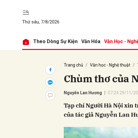
Thứ sáu, 7/8/2026
Gửi 
Theo Dòng Sự Kiện
Văn Hóa
Văn Học - Ngh
Trang chủ
Văn học - Nghệ thuật
Chùm thơ của 
Nguyễn Lan Hương
07:24 29/11/2
Tạp chí Người Hà Nội xin t
của tác giả Nguyễn Lan H