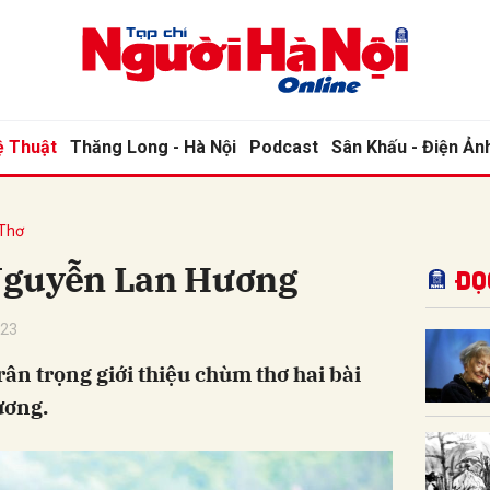
bình luận
ệ Thuật
Thăng Long - Hà Nội
Podcast
Sân Khấu - Điện Ản
Thơ
Nguyễn Lan Hương
Đọ
023
Hủy
G
rân trọng giới thiệu chùm thơ hai bài
ương.