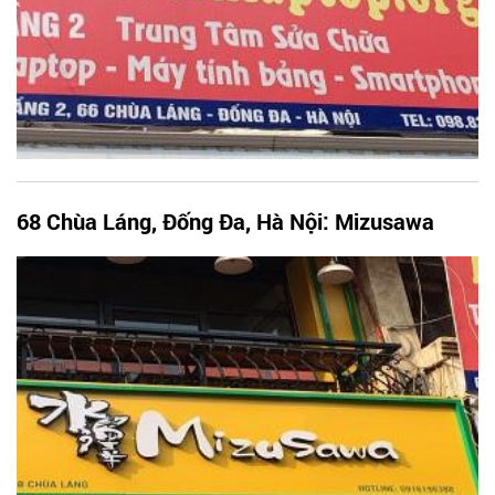
68 Chùa Láng, Đống Đa, Hà Nội: Mizusawa