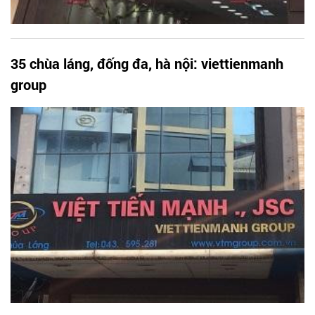
35 chùa láng, đống đa, hà nội: viettienmanh
group