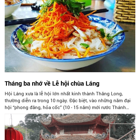
Tháng ba nhớ về Lễ hội chùa Láng
Hội Láng xưa là lễ hội lớn nhất kinh thành Thăng Long,
thường diễn ra trong 10 ngày. Đặc biệt, vào những năm đại
hội “phong đăng, hỏa cốc” (10 - 15 năm) mới rước Thánh
một lần. Ngày nay, hội Láng chỉ tổ chức trong 3 ngày (từ
mùng 6 - 8 tháng ba) nhưng chỉ là hội lệ.