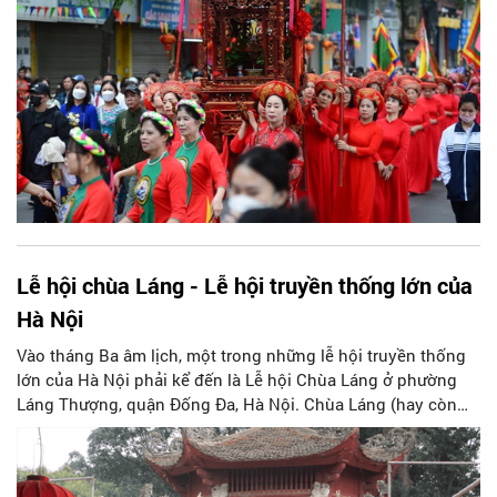
Lễ hội chùa Láng - Lễ hội truyền thống lớn của
Hà Nội
Vào tháng Ba âm lịch, một trong những lễ hội truyền thống
lớn của Hà Nội phải kể đến là Lễ hội Chùa Láng ở phường
Láng Thượng, quận Đống Đa, Hà Nội. Chùa Láng (hay còn
gọi là Chiêu Thiền tự) là một ngôi chùa cổ, nơi thờ Thiền sư
Từ Đạo Hạnh, vị danh sư nổi tiếng thời Lý.