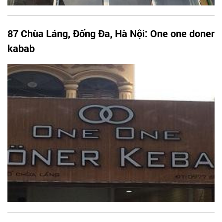
87 Chùa Láng, Đống Đa, Hà Nội: One one doner
kabab