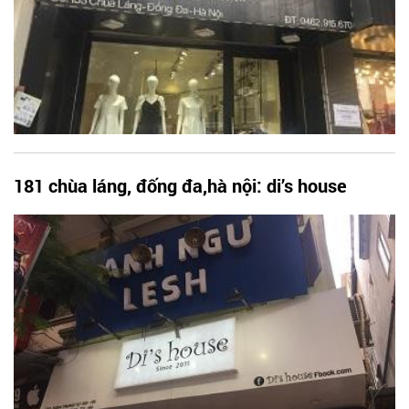
181 chùa láng, đống đa,hà nội: di’s house