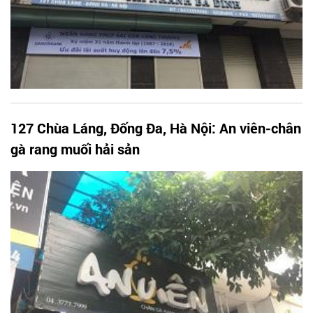
127 Chùa Láng, Đống Đa, Hà Nội: An viên-chân
gà rang muối hải sản