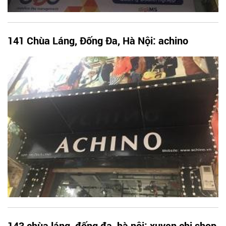
141 Chùa Láng, Đống Đa, Hà Nội: achino
143 chùa láng, đống đa, hà nội: xuyen chi shop