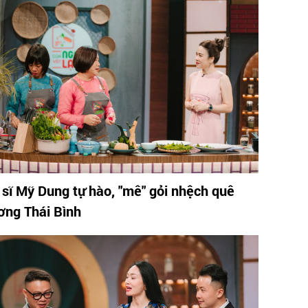
 sĩ Mỹ Dung tự hào, "mê" gỏi nhệch quê
ơng Thái Bình