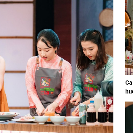
Ca
hư