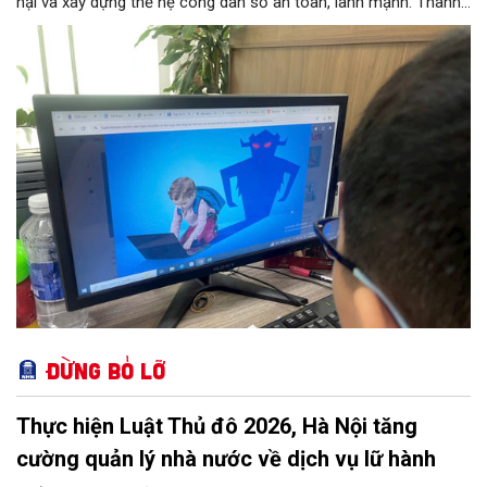
hại và xây dựng thế hệ công dân số an toàn, lành mạnh. Thành
phố đề ra các chỉ tiêu lớn như phổ cập giải pháp an ninh mạng
tại các trường học, ngăn chặn thông tin độc hại từ đường
truyền Internet và hỗ trợ 100% trẻ em bị xâm hại. 11 nhóm
nhiệm vụ trọng tâm được giao cho các sở, ngành thực hiện
đồng bộ, từ hoàn thiện pháp lý, phát triển công nghệ AI, hạ tầng
IPv6 đến truyền thông và hỗ trợ sức khỏe tâm thần. Bên cạnh
đó, chương trình siết chặt trách nhiệm của doanh nghiệp công
nghệ, viễn thông và đơn vị cung cấp trò chơi điện tử trong việc
gỡ bỏ nội dung độc hại và bảo vệ thông tin riêng tư của trẻ.
Đừng bỏ lỡ
Thực hiện Luật Thủ đô 2026, Hà Nội tăng
cường quản lý nhà nước về dịch vụ lữ hành