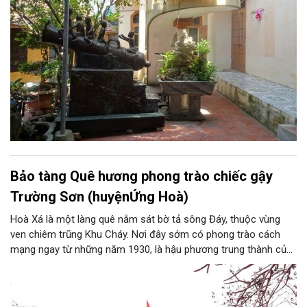
hùng của dân tộc.
Bảo tàng Quê hương phong trào chiếc gậy
Trường Sơn (huyệnỨng Hoà)
Hoà Xá là một làng quê nằm sát bờ tả sông Đáy, thuộc vùng
ven chiêm trũng Khu Cháy. Nơi đây sớm có phong trào cách
mạng ngay từ những năm 1930, là hậu phương trung thành của
cuộc kháng chiến chống Pháp. Trong công cuộc kháng chiến
chống Mỹ cứu nước, Hòa Xá được xem là quê hương của
phong trào động viên thanh niên lên đường “xẻ dọc Trường Sơn