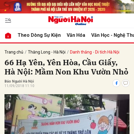
bình luận
Theo Dòng Sự Kiện
Văn Hóa
Văn Học - Nghệ Th
Trang chủ
Thăng Long - Hà Nội
Danh thắng - Di tích Hà Nội
66 Hạ Yên, Yên Hòa, Cầu Giấy,
Hà Nội: Mầm Non Khu Vườn Nhỏ
Báo Người Hà Nội
11/09/2018 11:10
Hủy
G