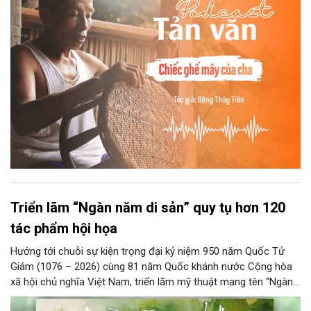
những điệu cười khúc khích.
Triển lãm “Ngàn năm di sản” quy tụ hơn 120
tác phẩm hội họa
Hướng tới chuỗi sự kiện trọng đại kỷ niệm 950 năm Quốc Tử
Giám (1076 – 2026) cùng 81 năm Quốc khánh nước Cộng hòa
xã hội chủ nghĩa Việt Nam, triển lãm mỹ thuật mang tên “Ngàn
năm di sản” sẽ chính thức khai mạc vào ngày 8/8 tại Nhà Thái