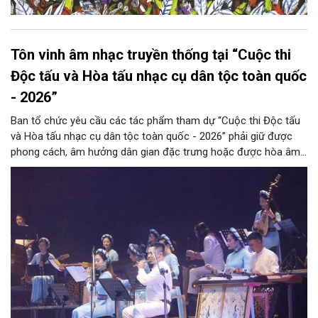
Tôn vinh âm nhạc truyền thống tại “Cuộc thi
Độc tấu và Hòa tấu nhạc cụ dân tộc toàn quốc
- 2026”
Ban tổ chức yêu cầu các tác phẩm tham dự “Cuộc thi Độc tấu
và Hòa tấu nhạc cụ dân tộc toàn quốc - 2026” phải giữ được
phong cách, âm hưởng dân gian đặc trưng hoặc được hòa âm,
phối khí mới trên nền tảng làn điệu âm nhạc truyền thống Việt
Nam, đồng thời phải được trình diễn trực tiếp bằng nhạc cụ dân
tộc.