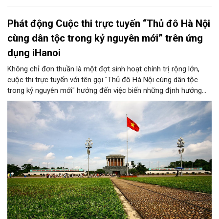
Phát động Cuộc thi trực tuyến “Thủ đô Hà Nội
cùng dân tộc trong kỷ nguyên mới” trên ứng
dụng iHanoi
Không chỉ đơn thuần là một đợt sinh hoạt chính trị rộng lớn,
cuộc thi trực tuyến với tên gọi "Thủ đô Hà Nội cùng dân tộc
trong kỷ nguyên mới" hướng đến việc biến những định hướng
chiến lược trong Nghị quyết số 02-NQ/TW của Bộ Chính trị
thành niềm tin, thành nhận thức chung của mỗi người dân.