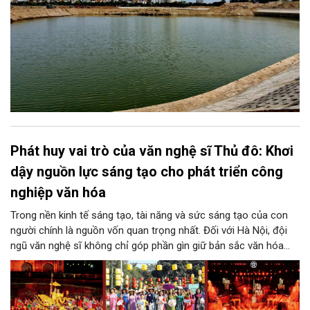
Phát huy vai trò của văn nghệ sĩ Thủ đô: Khơi
dậy nguồn lực sáng tạo cho phát triển công
nghiệp văn hóa
Trong nền kinh tế sáng tạo, tài năng và sức sáng tạo của con
người chính là nguồn vốn quan trọng nhất. Đối với Hà Nội, đội
ngũ văn nghệ sĩ không chỉ góp phần gìn giữ bản sắc văn hóa
mà còn giữ vai trò trung tâm trong quá trình hình thành các sản
phẩm công nghiệp văn hóa có giá trị. Khơi dậy, phát huy và tạo
điều kiện để nguồn lực sáng tạo ấy phát triển sẽ là “chìa khóa”
để Hà Nội khai thác hiệu quả tiềm năng văn hóa, nâng cao năng