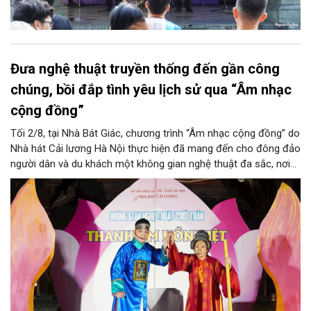
Đưa nghệ thuật truyền thống đến gần công
chúng, bồi đắp tình yêu lịch sử qua “Âm nhạc
cộng đồng”
Tối 2/8, tại Nhà Bát Giác, chương trình “Âm nhạc cộng đồng” do
Nhà hát Cải lương Hà Nội thực hiện đã mang đến cho đông đảo
người dân và du khách một không gian nghệ thuật đa sắc, nơi
những làn điệu cải lương, ca cổ, tân cổ và các tiết mục múa
hòa quyện trong không gian của phố đi bộ hồ Hoàn Kiếm. Đặc
biệt, chương trình có sự giao lưu của các nghệ sĩ đến từ
phương Nam, góp phần tạo nên cuộc gặp gỡ nghệ thuật giàu
cảm xúc.