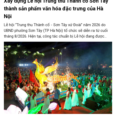
Xây dựng Lễ hội Trung thu Thành cổ Sơn Tây
thành sản phẩm văn hóa đặc trưng của Hà
Nội
Lễ hội “Trung thu Thành cổ - Sơn Tây xứ Đoài” năm 2026 do
UBND phường Sơn Tây (TP Hà Nội) tổ chức sẽ diễn ra từ cuối
tháng 8/2026. Hiện tại, công tác chuẩn bị Lễ hội đang được
chính quyền phường Sơn Tây cùng các phòng, ban, ngành, đơn
vị và 25 tổ dân phố khẩn trương triển khai, tạo khí thế sôi nổi,
sẵn sàng mang đến cho Nhân dân và du khách một mùa Trung
thu quy mô, đặc sắc và giàu bản sắc văn hóa xứ Đoài.