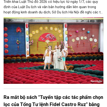
Triển khai Luật Thủ đô 2026 có hiệu lực từ ngày 1/7, các quy
định của Luật Du lịch và văn bản hướng dẫn liên quan trong
hoạt động kinh doanh du dịch; Sở Du lịch Hà Nội đề nghị các tổ
chức, đơn vị, doanh nghiệp kinh doanh dịch vụ lữ hành trên địa
bàn thành phố thực hiện một số nội dung quan trọng. Qua đó
góp phần thực hiện thắng lợi các mục tiêu phát triển du lịch Hà
Nội năm 2026 và giai đoạn tiếp theo.
Ra mắt bộ sách "Tuyển tập các tác phẩm chọn
lọc của Tổng Tư lệnh Fidel Castro Ruz" bằng