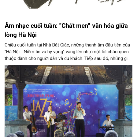
Âm nhạc cuối tuần: “Chất men” văn hóa giữa
lòng Hà Nội
Chiều cuối tuần tại Nhà Bát Giác, những thanh âm đầu tiên của
"Hà Nội - Niềm tin và hy vọng" vang lên như một lời chào quen
thuộc dành cho người dân và du khách. Tiếp sau đó, những giai
điệu jazz kinh điển của thế giới lần lượt cất lên qua phần biểu
diễn của NSƯT Quyền Văn Minh và các nghệ sĩ Bình Minh Jazz
Club, mở ra một không gian âm nhạc giàu cảm xúc ngay giữa
trung tâm Thủ đô.