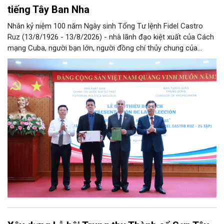
tiếng Tây Ban Nha
Nhân kỷ niệm 100 năm Ngày sinh Tổng Tư lệnh Fidel Castro
Ruz (13/8/1926 - 13/8/2026) - nhà lãnh đạo kiệt xuất của Cách
mạng Cuba, người bạn lớn, người đồng chí thủy chung của
Đảng, Nhà nước và nhân dân Việt Nam, chiều 5/8, tại Hà Nội,
Nhà xuất bản Chính trị quốc gia Sự thật phối hợp với Ban Tuyên
giáo Trung ương tổ chức Lễ giới thiệu bộ sách “Tuyển tập các
tác phẩm chọn lọc của Tổng Tư lệnh Fidel Castro Ruz” gồm 24
tập bằng tiếng Tây Ban Nha.