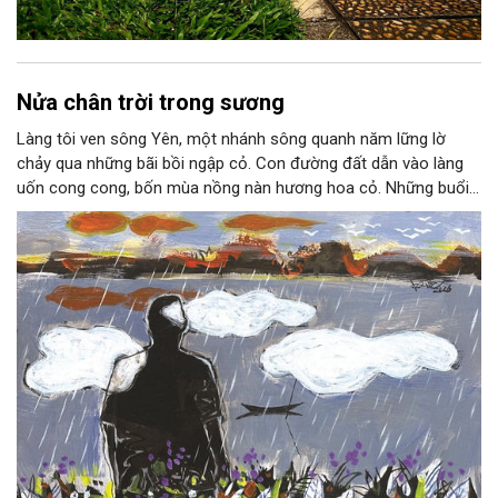
Nửa chân trời trong sương
Làng tôi ven sông Yên, một nhánh sông quanh năm lững lờ
chảy qua những bãi bồi ngập cỏ. Con đường đất dẫn vào làng
uốn cong cong, bốn mùa nồng nàn hương hoa cỏ. Những buổi
hoàng hôn, khi nắng đã dịu xuống phía cuối sông, đám hoa tím
lại thẫm màu như có ai vừa rắc lên một lớp khói.