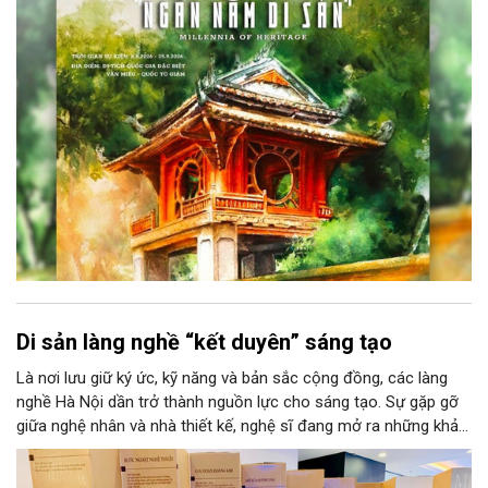
Học, Di tích Quốc gia đặc biệt Văn Miếu – Quốc Tử Giám. Sự
kiện kéo dài đến ngày 25/9/2026 hứa hẹn trở thành điểm đến
văn hóa đầy sức hút, góp phần làm phong phú đời sống nghệ
thuật của Thủ đô trong mùa thu này.
Di sản làng nghề “kết duyên” sáng tạo
Là nơi lưu giữ ký ức, kỹ năng và bản sắc cộng đồng, các làng
nghề Hà Nội dần trở thành nguồn lực cho sáng tạo. Sự gặp gỡ
giữa nghệ nhân và nhà thiết kế, nghệ sĩ đang mở ra những khả
năng phát triển mới cho thủ công đương đại trên nền tảng di
sản. Từ những cuộc “kết duyên” đầy cảm hứng ấy, Hà Nội đang