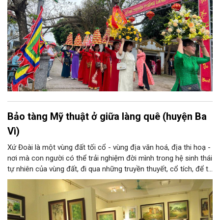
Bảo tàng Mỹ thuật ở giữa làng quê (huyện Ba
Vì)
Xứ Đoài là một vùng đất tối cổ - vùng địa văn hoá, địa thi hoạ -
nơi mà con người có thể trải nghiệm đời mình trong hệ sinh thái
tự nhiên của vùng đất, đi qua những truyền thuyết, cổ tích, để từ
đó tạo nên tâm tính, giọng nói đặc trưng của con người xứ
Đoài. Nắng và gió, núi và sông xứ Đoài đã gợi cảm hứng sáng
tác cho một Tản Đà, một Quang Dũng và nhiều thi nhân, hoạ sĩ:
từ Tô Ngọc Vân, Nguyễn Gia Trí đến Sĩ Tốt, Nguyễn Tiến Chung,