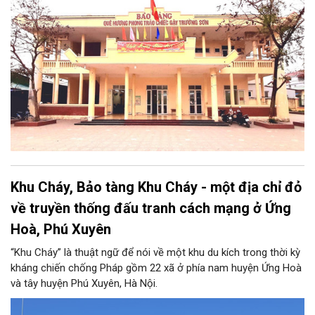
đi cứu nước” và câu chuyện huyền thoại “chiếc gậy Trường
Sơn”.
Khu Cháy, Bảo tàng Khu Cháy - một địa chỉ đỏ
về truyền thống đấu tranh cách mạng ở Ứng
Hoà, Phú Xuyên
“Khu Cháy” là thuật ngữ để nói về một khu du kích trong thời kỳ
kháng chiến chống Pháp gồm 22 xã ở phía nam huyện Ứng Hoà
và tây huyện Phú Xuyên, Hà Nội.