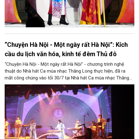
“Chuyện Hà Nội - Một ngày rất Hà Nội”: Kích
cầu du lịch văn hóa, kinh tế đêm Thủ đô
“Chuyện Hà Nội - Một ngày rất Hà Nội” - chương trình nghệ
thuật do Nhà hát Ca múa nhạc Thăng Long thực hiện, đã ra
mắt công chúng vào tối 30/7 tại Nhà hát Ca múa nhạc Thăng
Long (số 31 - 33 phố Lương Văn Can, phường Hoàn Kiếm).