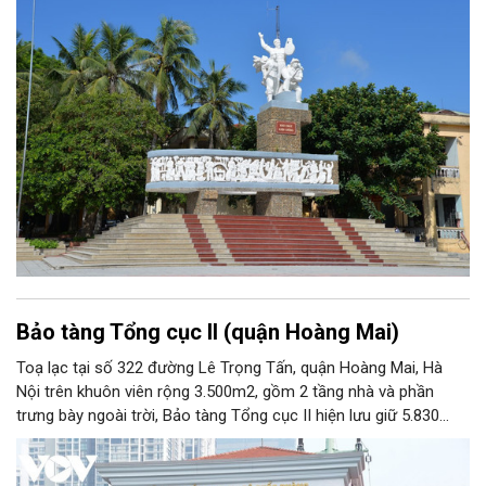
Bảo tàng Tổng cục II (quận Hoàng Mai)
Toạ lạc tại số 322 đường Lê Trọng Tấn, quận Hoàng Mai, Hà
Nội trên khuôn viên rộng 3.500m2, gồm 2 tầng nhà và phần
trưng bày ngoài trời, Bảo tàng Tổng cục II hiện lưu giữ 5.830
hiện vật, trong đó có nhiều hiện vật quý hiếm gắn liền với cuộc
đời hoạt động của nhiều chiến sĩ tình báo xuất sắc của Quân