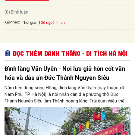
(0) Bình luận
Xếp theo:
Số người thích
Thời gian
Đọc thêm Danh thắng - Di tích Hà Nội
Đình làng Văn Uyên - Nơi lưu giữ hồn cốt văn
hóa và dấu ấn Đức Thánh Nguyễn Siêu
Nằm bên dòng sông Hồng, đình làng Văn Uyên (nay thuộc xã
Nam Phù, TP. Hà Nội) là nơi nhân dân địa phương thờ Đức
Thánh Nguyễn Siêu làm Thành hoàng làng. Trải qua nhiều thế
hệ, ngôi đình không chỉ là không gian sinh hoạt tín ngưỡng của
cộng đồng dân cư mà còn lưu giữ nhiều giá trị lịch sử, văn hóa.