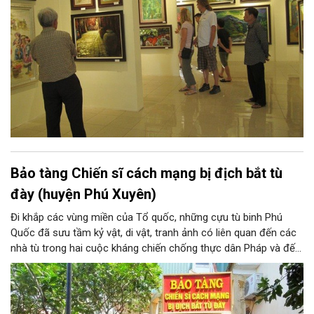
Nguyễn Tư Nghiêm, Nguyễn Sáng... và những thế hệ văn nghệ sĩ
sau này, ở họ đều có những sáng tác xuất sắc về xứ Đoài.
Bảo tàng Chiến sĩ cách mạng bị địch bắt tù
đày (huyện Phú Xuyên)
Đi khắp các vùng miền của Tổ quốc, những cựu tù binh Phú
Quốc đã sưu tầm kỷ vật, di vật, tranh ảnh có liên quan đến các
nhà tù trong hai cuộc kháng chiến chống thực dân Pháp và đế
quốc Mỹ xâm lược mà đồng đội và các ông đã trải qua. Hơn 20
năm kiếm tìm và góp nhặt, Bảo tàng Chiến sĩ cách mạng bị
địch bắt tù đày, do chính những người cựu tù năm xưa thành lập
là những minh chứng chân thực về một thời oanh liệt và hào