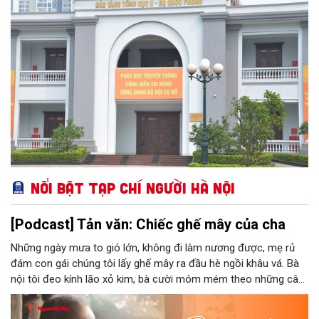
đội nhân dân Việt Nam. Với chức năng phục vụ công tác nghiên
cứu, tham quan học tập, giáo dục truyền thống, Bảo tàng Tổng
cục II chính thức được Bộ Văn hoá - Thông tin công nhận nằm
trong hệ thống các bảo tàng cấp 2 toàn quân.
Nổi bật Tạp chí Người Hà Nội
[Podcast] Tản văn: Chiếc ghế mây của cha
Những ngày mưa to gió lớn, không đi làm nương được, mẹ rủ
đám con gái chúng tôi lấy ghế mây ra đầu hè ngồi khâu vá. Bà
nội tôi đeo kính lão xỏ kim, bà cười móm mém theo những câu
chuyện kể tếu táo của đám trẻ chúng tôi. Chiếc ghế mây phát
ra âm thanh kin kít chịu đựng sức nặng cơ thể con người theo