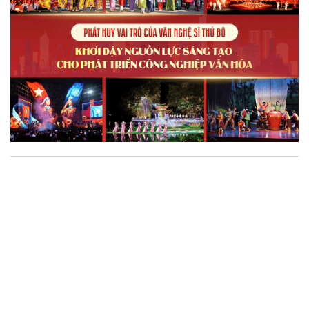
lực cạnh tranh và khẳng định vị thế của một trung tâm sáng tạo
trong kỷ nguyên mới.
Phát huy giá trị nghệ thuật thị giác trong dòng
chảy công nghiệp văn hóa
Từ những công trình nghệ thuật công cộng, không gian sáng
tạo đến các dự án gắn với di sản, nghệ thuật thị giác đang góp
phần định hình hình ảnh Hà Nội trong đời sống đương đại, đồng
thời mở ra những giá trị mới cho công nghiệp văn hóa. Trong
hành trình ấy, đội ngũ văn nghệ sĩ không chỉ là những người
sáng tạo tác phẩm mà còn là chủ thể kết nối di sản, cộng đồng