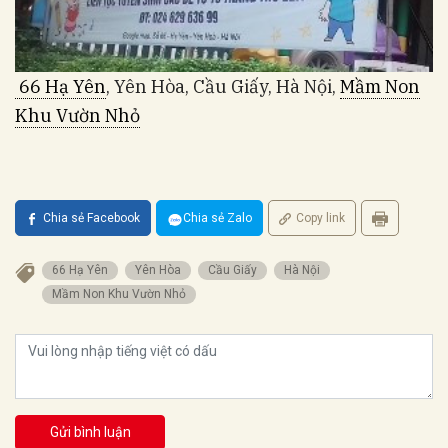
66 Hạ Yên
, Yên Hòa, Cầu Giấy, Hà Nội,
Mầm Non
Khu Vườn Nhỏ
Chia sẻ Facebook
Chia sẻ Zalo
Copy link
66 Hạ Yên
Yên Hòa
Cầu Giấy
Hà Nội
Mầm Non Khu Vườn Nhỏ
Gửi bình luận