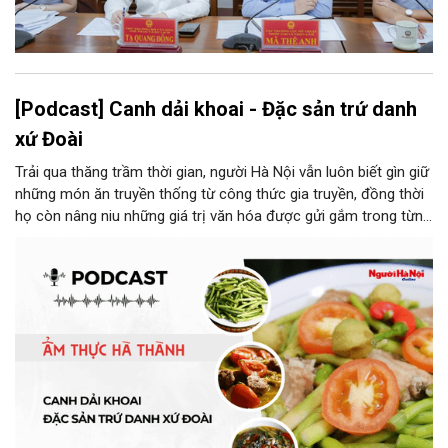
[Podcast] Canh dải khoai - Đặc sản trứ danh
xứ Đoài
Trải qua thăng trầm thời gian, người Hà Nội vẫn luôn biết gìn giữ
những món ăn truyền thống từ công thức gia truyền, đồng thời
họ còn nâng niu những giá trị văn hóa được gửi gắm trong từng
món ăn, từ cách chọn nguyên liệu, chế biến đến cách thưởng
thức. Và canh dải khoai là một món ăn như thế.