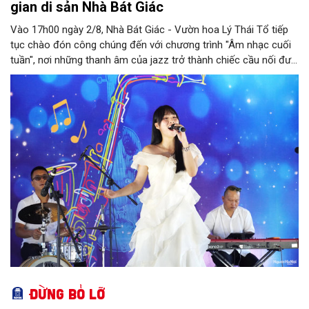
gian di sản Nhà Bát Giác
Vào 17h00 ngày 2/8, Nhà Bát Giác - Vườn hoa Lý Thái Tổ tiếp
tục chào đón công chúng đến với chương trình "Âm nhạc cuối
tuần", nơi những thanh âm của jazz trở thành chiếc cầu nối đưa
nhiều nền văn hóa gặp gỡ trong không gian di sản giữa lòng Thủ
đô. Từ những tác phẩm kinh điển của thế giới đến những giai
điệu Việt Nam đậm chất tự sự, chương trình mở ra một hành
trình thưởng thức âm nhạc đa tầng cảm xúc, góp phần bồi đắp
diện mạo văn hóa của Hà Nội - Thành phố sáng tạo.
Đừng bỏ lỡ