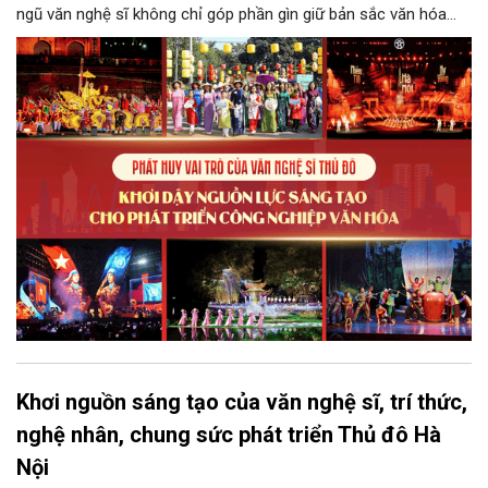
ngũ văn nghệ sĩ không chỉ góp phần gìn giữ bản sắc văn hóa
mà còn giữ vai trò trung tâm trong quá trình hình thành các sản
phẩm công nghiệp văn hóa có giá trị. Khơi dậy, phát huy và tạo
điều kiện để nguồn lực sáng tạo ấy phát triển sẽ là “chìa khóa”
để Hà Nội khai thác hiệu quả tiềm năng văn hóa, nâng cao năng
lực cạnh tranh và khẳng định vị thế của một trung tâm sáng tạo
trong kỷ nguyên mới.
Khơi nguồn sáng tạo của văn nghệ sĩ, trí thức,
nghệ nhân, chung sức phát triển Thủ đô Hà
Nội