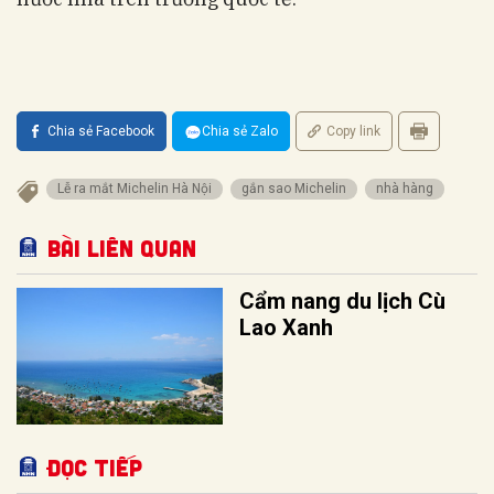
Chia sẻ Facebook
Chia sẻ Zalo
Copy link
Lễ ra mắt Michelin Hà Nội
gắn sao Michelin
nhà hàng
Bài liên quan
Cẩm nang du lịch Cù
Lao Xanh
Đọc tiếp