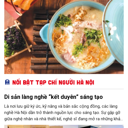
Nổi bật Tạp chí Người Hà Nội
Di sản làng nghề “kết duyên” sáng tạo
Là nơi lưu giữ ký ức, kỹ năng và bản sắc cộng đồng, các làng
nghề Hà Nội dần trở thành nguồn lực cho sáng tạo. Sự gặp gỡ
giữa nghệ nhân và nhà thiết kế, nghệ sĩ đang mở ra những khả
năng phát triển mới cho thủ công đương đại trên nền tảng di