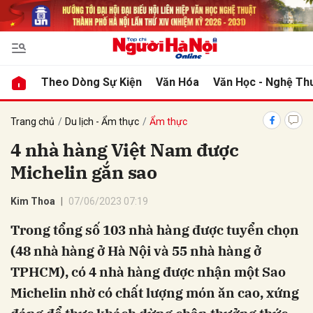
bình luận
Theo Dòng Sự Kiện
Văn Hóa
Văn Học - Nghệ Th
Trang chủ
Du lịch - Ẩm thực
Ẩm thực
4 nhà hàng Việt Nam được
Michelin gắn sao
Kim Thoa
07/06/2023 07:19
Trong tổng số 103 nhà hàng được tuyển chọn
Hủy
G
(48 nhà hàng ở Hà Nội và 55 nhà hàng ở
TPHCM), có 4 nhà hàng được nhận một Sao
Michelin nhờ có chất lượng món ăn cao, xứng