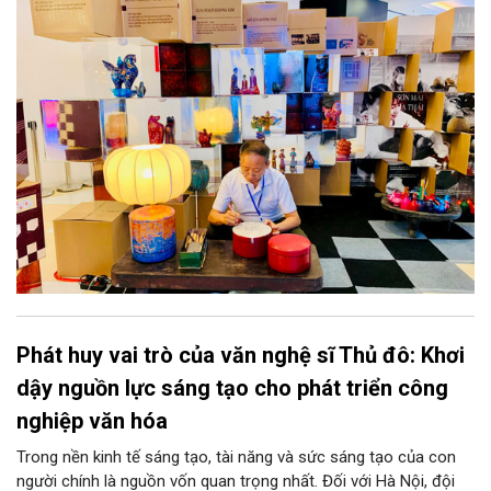
sản. Từ những cuộc “kết duyên” đầy cảm hứng ấy, Hà Nội đang
khơi thông mạch ngầm của hệ sinh thái thủ công, biến vốn cổ
thành động lực bền vững cho tương lai.
Phát huy vai trò của văn nghệ sĩ Thủ đô: Khơi
dậy nguồn lực sáng tạo cho phát triển công
nghiệp văn hóa
Trong nền kinh tế sáng tạo, tài năng và sức sáng tạo của con
người chính là nguồn vốn quan trọng nhất. Đối với Hà Nội, đội