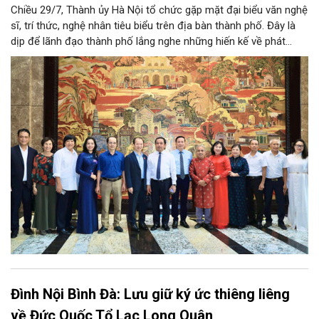
Chiều 29/7, Thành ủy Hà Nội tổ chức gặp mặt đại biểu văn nghệ
sĩ, trí thức, nghệ nhân tiêu biểu trên địa bàn thành phố. Đây là
dịp để lãnh đạo thành phố lắng nghe những hiến kế về phát
triển khoa học công nghệ, đổi mới sáng tạo, công nghiệp văn
hóa và phát huy nguồn lực con người, góp phần tạo động lực
mới cho sự phát triển nhanh, bền vững của Thủ đô.
Đình Nội Bình Đà: Lưu giữ ký ức thiêng liêng
về Đức Quốc Tổ Lạc Long Quân