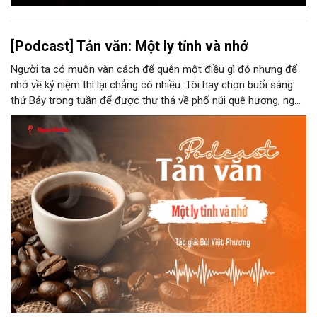
[Podcast] Tản văn: Một ly tỉnh và nhớ
Người ta có muôn vàn cách để quên một điều gì đó nhưng để
nhớ về kỷ niệm thì lại chẳng có nhiều. Tôi hay chọn buổi sáng
thứ Bảy trong tuần để được thư thả về phố núi quê hương, ngồi
đợi giọt đắng của đất đai, mưa nắng điểm từng nhịp xuống
chiếc ly sứ như đợi thời gian mở cánh cửa diệu kì của mình.