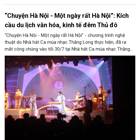
“Chuyện Hà Nội - Một ngày rất Hà Nội”: Kích
cầu du lịch văn hóa, kinh tế đêm Thủ đô
“Chuyện Hà Nội - Một ngày rất Hà Nội” - chương trình nghệ
thuật do Nhà hát Ca múa nhạc Thăng Long thực hiện, đã ra
mắt công chúng vào tối 30/7 tại Nhà hát Ca múa nhạc Thăng
Long (số 31 - 33 phố Lương Văn Can, phường Hoàn Kiếm).