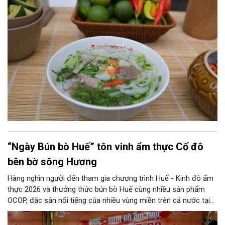
xây dựng hồ sơ khoa học trình UNESCO ghi danh Phở.
“Ngày Bún bò Huế” tôn vinh ẩm thực Cố đô
bên bờ sông Hương
Hàng nghìn người đến tham gia chương trình Huế - Kinh đô ẩm
thực 2026 và thưởng thức bún bò Huế cùng nhiều sản phẩm
OCOP, đặc sản nổi tiếng của nhiều vùng miền trên cả nước tại
Công viên Thương Bạc (phường Phú Xuân, TP Huế).