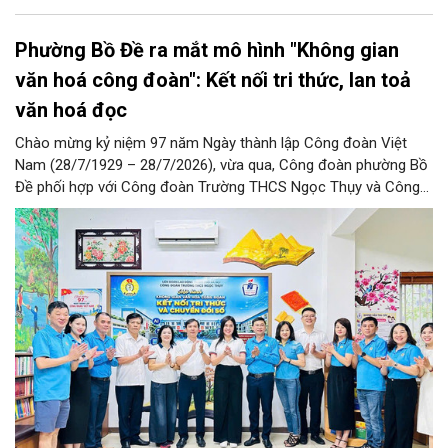
Phường Bồ Đề ra mắt mô hình "Không gian
văn hoá công đoàn": Kết nối tri thức, lan toả
văn hoá đọc
Chào mừng kỷ niệm 97 năm Ngày thành lập Công đoàn Việt
Nam (28/7/1929 – 28/7/2026), vừa qua, Công đoàn phường Bồ
Đề phối hợp với Công đoàn Trường THCS Ngọc Thụy và Công
đoàn Trường Tiểu học Ái Mộ B tổ chức Lễ ra mắt Mô hình
“Không gian văn hóa công đoàn”.