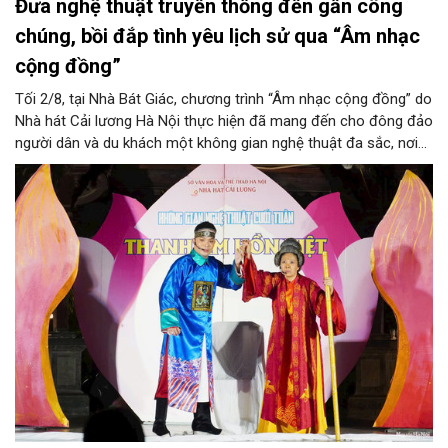
Đưa nghệ thuật truyền thống đến gần công
chúng, bồi đắp tình yêu lịch sử qua “Âm nhạc
cộng đồng”
Tối 2/8, tại Nhà Bát Giác, chương trình “Âm nhạc cộng đồng” do
Nhà hát Cải lương Hà Nội thực hiện đã mang đến cho đông đảo
người dân và du khách một không gian nghệ thuật đa sắc, nơi
những làn điệu cải lương, ca cổ, tân cổ và các tiết mục múa
hòa quyện trong không gian của phố đi bộ hồ Hoàn Kiếm. Đặc
biệt, chương trình có sự giao lưu của các nghệ sĩ đến từ
phương Nam, góp phần tạo nên cuộc gặp gỡ nghệ thuật giàu
cảm xúc.