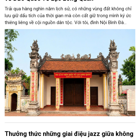
Trải qua hàng nghìn năm lịch sử, có những vùng đất không chỉ
lưu giữ dấu tích của thời gian mà còn cất giữ trong mình ký ức
thiêng liêng về cội nguồn dân tộc. Với tôi, đình Nội Bình Đà
không chỉ là ngôi đình cổ của quê hương, mà còn gắn với tuổi
thơ, với những mùa lễ hội tháng ba âm lịch và với niềm tự hào
về vùng đất thờ Đức Quốc Tổ Lạc Long Quân, vị thủy tổ của
dân tộc Việt Nam.
Thưởng thức những giai điệu jazz giữa không