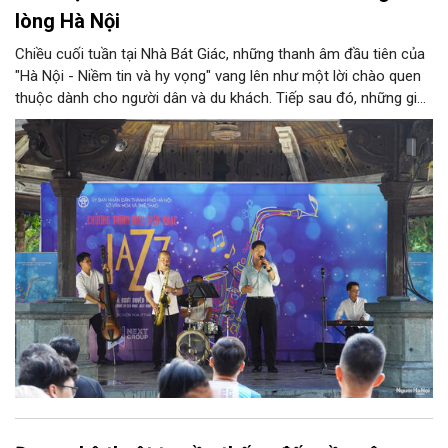
lòng Hà Nội
Chiều cuối tuần tại Nhà Bát Giác, những thanh âm đầu tiên của
"Hà Nội - Niềm tin và hy vọng" vang lên như một lời chào quen
thuộc dành cho người dân và du khách. Tiếp sau đó, những giai
điệu jazz kinh điển của thế giới lần lượt cất lên qua phần biểu
diễn của NSƯT Quyền Văn Minh và các nghệ sĩ Bình Minh Jazz
Club, mở ra một không gian âm nhạc giàu cảm xúc ngay giữa
trung tâm Thủ đô.