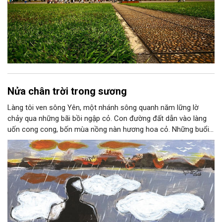
Nửa chân trời trong sương
Làng tôi ven sông Yên, một nhánh sông quanh năm lững lờ
chảy qua những bãi bồi ngập cỏ. Con đường đất dẫn vào làng
uốn cong cong, bốn mùa nồng nàn hương hoa cỏ. Những buổi
hoàng hôn, khi nắng đã dịu xuống phía cuối sông, đám hoa tím
lại thẫm màu như có ai vừa rắc lên một lớp khói.