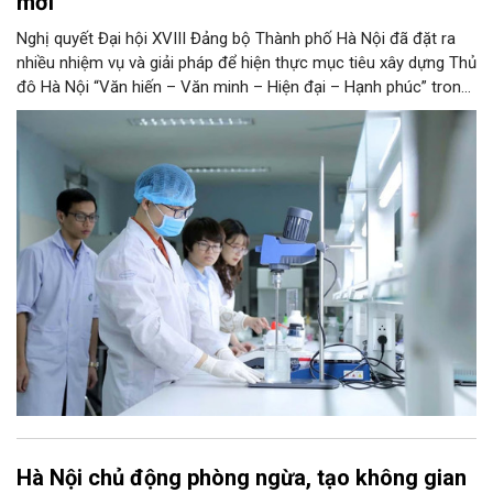
mới
Nghị quyết Đại hội XVIII Đảng bộ Thành phố Hà Nội đã đặt ra
nhiều nhiệm vụ và giải pháp để hiện thực mục tiêu xây dựng Thủ
đô Hà Nội “Văn hiến – Văn minh – Hiện đại – Hạnh phúc” trong
thời kỳ mới. Trong đó, Hà Nội sẽ thúc đẩy phát triển khoa học,
công nghệ, đổi mới sáng tạo và chuyển đổi số toàn diện trong
mọi lĩnh vực…
Hà Nội chủ động phòng ngừa, tạo không gian