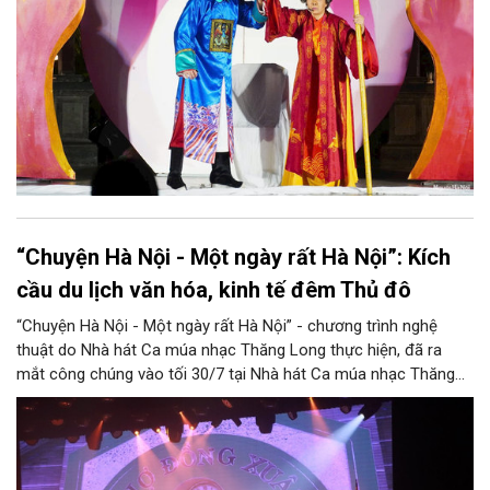
“Chuyện Hà Nội - Một ngày rất Hà Nội”: Kích
cầu du lịch văn hóa, kinh tế đêm Thủ đô
“Chuyện Hà Nội - Một ngày rất Hà Nội” - chương trình nghệ
thuật do Nhà hát Ca múa nhạc Thăng Long thực hiện, đã ra
mắt công chúng vào tối 30/7 tại Nhà hát Ca múa nhạc Thăng
Long (số 31 - 33 phố Lương Văn Can, phường Hoàn Kiếm).