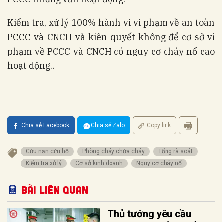
Kiểm tra, xử lý 100% hành vi vi phạm về an toàn
PCCC và CNCH và kiên quyết không để cơ sở vi
phạm về PCCC và CNCH có nguy cơ cháy nổ cao
hoạt động…
Chia sẻ Facebook
Chia sẻ Zalo
Copy link
Cứu nạn cứu hộ
Phòng cháy chứa cháy
Tổng rà soát
Kiểm tra xử lý
Cơ sở kinh doanh
Nguy cơ cháy nổ
Bài liên quan
Thủ tướng yêu cầu