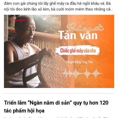
đám con gái chúng tôi lấy ghế mây ra đầu hè ngồi khâu vá. Bà
nội tôi đeo kính lão xỏ kim, bà cười móm mém theo những câu
chuyện kể tếu táo của đám trẻ chúng tôi. Chiếc ghế mây phát
ra âm thanh kin kít chịu đựng sức nặng cơ thể con người theo
những điệu cười khúc khích.
Triển lãm “Ngàn năm di sản” quy tụ hơn 120
tác phẩm hội họa