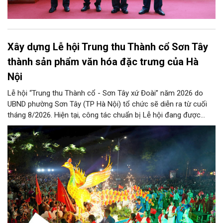
Xây dựng Lễ hội Trung thu Thành cổ Sơn Tây
thành sản phẩm văn hóa đặc trưng của Hà
Nội
Lễ hội “Trung thu Thành cổ - Sơn Tây xứ Đoài” năm 2026 do
UBND phường Sơn Tây (TP Hà Nội) tổ chức sẽ diễn ra từ cuối
tháng 8/2026. Hiện tại, công tác chuẩn bị Lễ hội đang được
chính quyền phường Sơn Tây cùng các phòng, ban, ngành, đơn
vị và 25 tổ dân phố khẩn trương triển khai, tạo khí thế sôi nổi,
sẵn sàng mang đến cho Nhân dân và du khách một mùa Trung
thu quy mô, đặc sắc và giàu bản sắc văn hóa xứ Đoài.