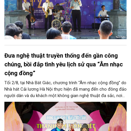
Đưa nghệ thuật truyền thống đến gần công
chúng, bồi đắp tình yêu lịch sử qua “Âm nhạc
cộng đồng”
Tối 2/8, tại Nhà Bát Giác, chương trình “Âm nhạc cộng đồng” do
Nhà hát Cải lương Hà Nội thực hiện đã mang đến cho đông đảo
người dân và du khách một không gian nghệ thuật đa sắc, nơi
những làn điệu cải lương, ca cổ, tân cổ và các tiết mục múa
hòa quyện trong không gian của phố đi bộ hồ Hoàn Kiếm. Đặc
biệt, chương trình có sự giao lưu của các nghệ sĩ đến từ
phương Nam, góp phần tạo nên cuộc gặp gỡ nghệ thuật giàu
cảm xúc.