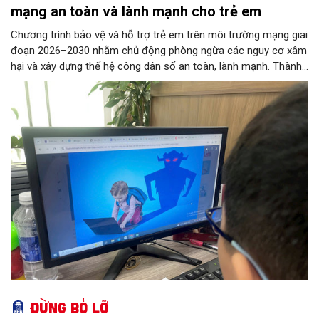
mạng an toàn và lành mạnh cho trẻ em
Chương trình bảo vệ và hỗ trợ trẻ em trên môi trường mạng giai
đoạn 2026–2030 nhằm chủ động phòng ngừa các nguy cơ xâm
hại và xây dựng thế hệ công dân số an toàn, lành mạnh. Thành
phố đề ra các chỉ tiêu lớn như phổ cập giải pháp an ninh mạng
tại các trường học, ngăn chặn thông tin độc hại từ đường
truyền Internet và hỗ trợ 100% trẻ em bị xâm hại. 11 nhóm
nhiệm vụ trọng tâm được giao cho các sở, ngành thực hiện
đồng bộ, từ hoàn thiện pháp lý, phát triển công nghệ AI, hạ tầng
IPv6 đến truyền thông và hỗ trợ sức khỏe tâm thần. Bên cạnh
đó, chương trình siết chặt trách nhiệm của doanh nghiệp công
nghệ, viễn thông và đơn vị cung cấp trò chơi điện tử trong việc
gỡ bỏ nội dung độc hại và bảo vệ thông tin riêng tư của trẻ.
Đừng bỏ lỡ