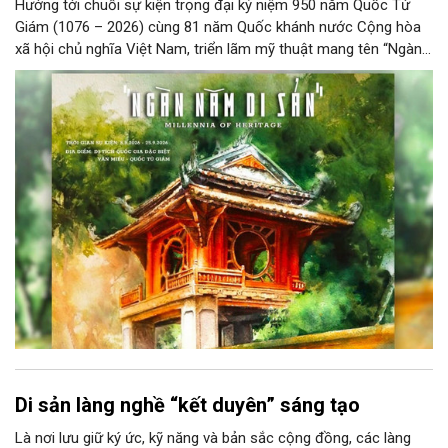
Hướng tới chuỗi sự kiện trọng đại kỷ niệm 950 năm Quốc Tử
Giám (1076 – 2026) cùng 81 năm Quốc khánh nước Cộng hòa
xã hội chủ nghĩa Việt Nam, triển lãm mỹ thuật mang tên “Ngàn
năm di sản” sẽ chính thức khai mạc vào ngày 8/8 tại Nhà Thái
Học, Di tích Quốc gia đặc biệt Văn Miếu – Quốc Tử Giám. Sự
kiện kéo dài đến ngày 25/9/2026 hứa hẹn trở thành điểm đến
văn hóa đầy sức hút, góp phần làm phong phú đời sống nghệ
thuật của Thủ đô trong mùa thu này.
Di sản làng nghề “kết duyên” sáng tạo
Là nơi lưu giữ ký ức, kỹ năng và bản sắc cộng đồng, các làng