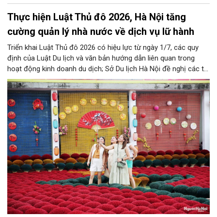
Thực hiện Luật Thủ đô 2026, Hà Nội tăng
cường quản lý nhà nước về dịch vụ lữ hành
Triển khai Luật Thủ đô 2026 có hiệu lực từ ngày 1/7, các quy
định của Luật Du lịch và văn bản hướng dẫn liên quan trong
hoạt động kinh doanh du dịch; Sở Du lịch Hà Nội đề nghị các tổ
chức, đơn vị, doanh nghiệp kinh doanh dịch vụ lữ hành trên địa
bàn thành phố thực hiện một số nội dung quan trọng. Qua đó
góp phần thực hiện thắng lợi các mục tiêu phát triển du lịch Hà
Nội năm 2026 và giai đoạn tiếp theo.