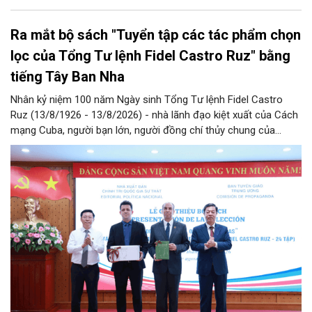
Ra mắt bộ sách "Tuyển tập các tác phẩm chọn
lọc của Tổng Tư lệnh Fidel Castro Ruz" bằng
tiếng Tây Ban Nha
Nhân kỷ niệm 100 năm Ngày sinh Tổng Tư lệnh Fidel Castro
Ruz (13/8/1926 - 13/8/2026) - nhà lãnh đạo kiệt xuất của Cách
mạng Cuba, người bạn lớn, người đồng chí thủy chung của
Đảng, Nhà nước và nhân dân Việt Nam, chiều 5/8, tại Hà Nội,
Nhà xuất bản Chính trị quốc gia Sự thật phối hợp với Ban Tuyên
giáo Trung ương tổ chức Lễ giới thiệu bộ sách “Tuyển tập các
tác phẩm chọn lọc của Tổng Tư lệnh Fidel Castro Ruz” gồm 24
tập bằng tiếng Tây Ban Nha.