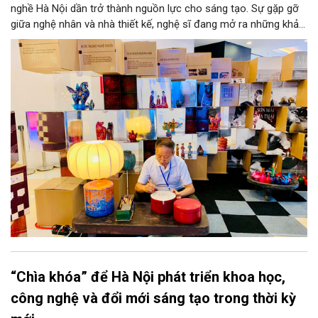
nghề Hà Nội dần trở thành nguồn lực cho sáng tạo. Sự gặp gỡ
giữa nghệ nhân và nhà thiết kế, nghệ sĩ đang mở ra những khả
năng phát triển mới cho thủ công đương đại trên nền tảng di
sản. Từ những cuộc “kết duyên” đầy cảm hứng ấy, Hà Nội đang
khơi thông mạch ngầm của hệ sinh thái thủ công, biến vốn cổ
thành động lực bền vững cho tương lai.
“Chìa khóa” để Hà Nội phát triển khoa học,
công nghệ và đổi mới sáng tạo trong thời kỳ