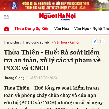
bình luận
Theo Dòng Sự Kiện
Văn Hóa
Văn Học - Nghệ Th
Trang chủ
Theo dòng sự kiện
Văn hóa - Xã hội
Thừa Thiên - Huế: Rà soát kiểm
tra an toàn, xử lý các vi phạm về
PCCC và CNCH
Hương Giang
13:59 18/09/2023
Hủy
G
Thừa Thiên – Huế tổng rà soát, kiểm tra an
toàn về phòng cháy chữa cháy và cứu nạn
cứu hộ (PCCC và CNCH) những cơ sở có nguy