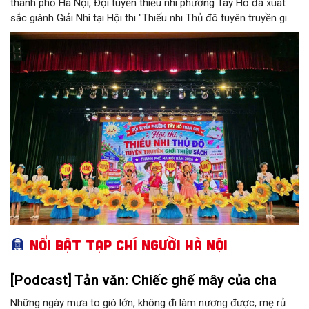
thành phố Hà Nội, Đội tuyển thiếu nhi phường Tây Hồ đã xuất
sắc giành Giải Nhì tại Hội thi "Thiếu nhi Thủ đô tuyên truyền giới
thiệu sách; Múa hát tập thể và Ca khúc măng non" năm 2026 do
Sở Văn hóa và Thể thao Hà Nội tổ chức.
Nổi bật Tạp chí Người Hà Nội
[Podcast] Tản văn: Chiếc ghế mây của cha
Những ngày mưa to gió lớn, không đi làm nương được, mẹ rủ