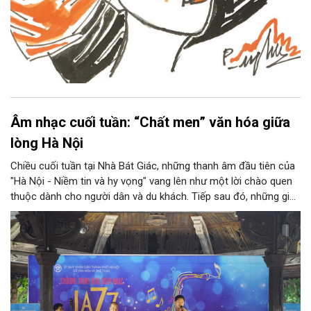
Âm nhạc cuối tuần: “Chất men” văn hóa giữa
lòng Hà Nội
Chiều cuối tuần tại Nhà Bát Giác, những thanh âm đầu tiên của
"Hà Nội - Niềm tin và hy vọng" vang lên như một lời chào quen
thuộc dành cho người dân và du khách. Tiếp sau đó, những giai
điệu jazz kinh điển của thế giới lần lượt cất lên qua phần biểu
diễn của NSƯT Quyền Văn Minh và các nghệ sĩ Bình Minh Jazz
Club, mở ra một không gian âm nhạc giàu cảm xúc ngay giữa
trung tâm Thủ đô.