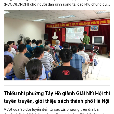
(PCCC&CNCH) cho người dân sinh sống tại các khu chung cư,
ngày 31/7/2026, Đội Cảnh sát chữa cháy và cứu nạn, cứu hộ
khu vực số 13 - Phòng Cảnh sát PCCC&CNCH, Công an thành
phố Hà Nội đã phối hợp với Ban quản lý hai tòa nhà chung cư
96A và 96B Định Công (phường Phương Liệt, thành phố Hà Nội)
tổ chức buổi tuyên truyền, phổ biến kiến thức và kỹ năng về
PCCC&CNCH.
Thiếu nhi phường Tây Hồ giành Giải Nhì Hội thi
tuyên truyền, giới thiệu sách thành phố Hà Nội
Vượt qua 95 đội tuyển đến từ các xã, phường trên địa bàn