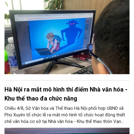
truyền Internet và hỗ trợ 100% trẻ em bị xâm hại. 11 nhóm
nhiệm vụ trọng tâm được giao cho các sở, ngành thực hiện
đồng bộ, từ hoàn thiện pháp lý, phát triển công nghệ AI, hạ tầng
IPv6 đến truyền thông và hỗ trợ sức khỏe tâm thần. Bên cạnh
đó, chương trình siết chặt trách nhiệm của doanh nghiệp công
nghệ, viễn thông và đơn vị cung cấp trò chơi điện tử trong việc
gỡ bỏ nội dung độc hại và bảo vệ thông tin riêng tư của trẻ.
Hà Nội ra mắt mô hình thí điểm Nhà văn hóa -
Khu thể thao đa chức năng
Chiều 4/8, Sở Văn hóa và Thể thao Hà Nội phối hợp UBND xã
Phú Xuyên tổ chức lễ ra mắt mô hình tổ chức hoạt động thiết
chế văn hóa cơ sở tại Nhà văn hóa - Khu thể thao thôn Vạn
Điểm, xã Phú Xuyên.