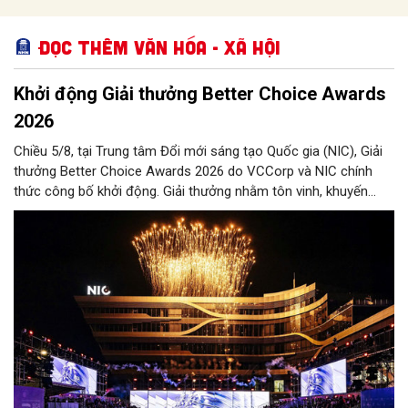
Đọc thêm Văn hóa - Xã hội
Khởi động Giải thưởng Better Choice Awards
2026
Chiều 5/8, tại Trung tâm Đổi mới sáng tạo Quốc gia (NIC), Giải
thưởng Better Choice Awards 2026 do VCCorp và NIC chính
thức công bố khởi động. Giải thưởng nhằm tôn vinh, khuyến
khích, cổ vũ những giá trị đổi mới, sáng tạo, áp dụng trong đời
sống thực, phục vụ người tiêu dùng.