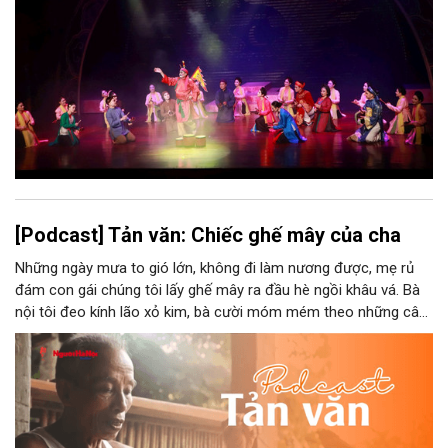
phát triển, thành sức mạnh mềm, thành động lực sáng tạo,
thành năng lực cạnh tranh của Thủ đô.
[Podcast] Tản văn: Chiếc ghế mây của cha
Những ngày mưa to gió lớn, không đi làm nương được, mẹ rủ
đám con gái chúng tôi lấy ghế mây ra đầu hè ngồi khâu vá. Bà
nội tôi đeo kính lão xỏ kim, bà cười móm mém theo những câu
chuyện kể tếu táo của đám trẻ chúng tôi. Chiếc ghế mây phát
ra âm thanh kin kít chịu đựng sức nặng cơ thể con người theo
những điệu cười khúc khích.