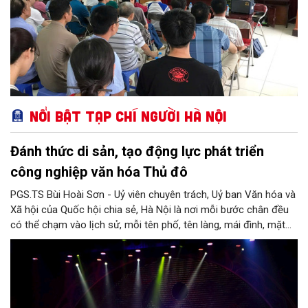
Nổi bật Tạp chí Người Hà Nội
Đánh thức di sản, tạo động lực phát triển
công nghiệp văn hóa Thủ đô
PGS.TS Bùi Hoài Sơn - Uỷ viên chuyên trách, Uỷ ban Văn hóa và
Xã hội của Quốc hội chia sẻ, Hà Nội là nơi mỗi bước chân đều
có thể chạm vào lịch sử, mỗi tên phố, tên làng, mái đình, mặt
hồ, nếp nhà, câu hát, món ăn, làn điệu, nghề thủ công đều có
thể kể một câu chuyện về chiều sâu văn hiến của dân tộc.
Nhưng trong kỷ nguyên mới, câu hỏi đặt ra không chỉ Hà Nội có
bao nhiêu di sản, bao nhiêu văn nghệ sĩ, trí thức, không gian ký
ức, mà là làm thế nào để những giá trị ấy trở thành nguồn lực