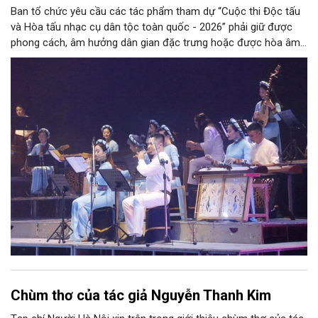
Ban tổ chức yêu cầu các tác phẩm tham dự “Cuộc thi Độc tấu
và Hòa tấu nhạc cụ dân tộc toàn quốc - 2026” phải giữ được
phong cách, âm hưởng dân gian đặc trưng hoặc được hòa âm,
phối khí mới trên nền tảng làn điệu âm nhạc truyền thống Việt
Nam, đồng thời phải được trình diễn trực tiếp bằng nhạc cụ dân
tộc.
Chùm thơ của tác giả Nguyễn Thanh Kim