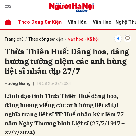
Theo Dòng Sự Kiện
Văn Hóa
Văn Học - Nghệ Th
bình luận
Trang chủ
Theo dòng sự kiện
Văn hóa - Xã hội
Thừa Thiên Huế: Dâng hoa, dâng
hương tưởng niệm các anh hùng
liệt sĩ nhân dịp 27/7
Hương Giang
19:58 25/07/2024
Lãnh đạo tỉnh Thừa Thiên Huế dâng hoa,
Hủy
G
dâng hương viếng các anh hùng liệt sĩ tại
nghĩa trang liệt sĩ TP Huế nhân kỷ niệm 77
năm Ngày Thương binh Liệt sĩ (27/7/1947 –
27/7/2024).