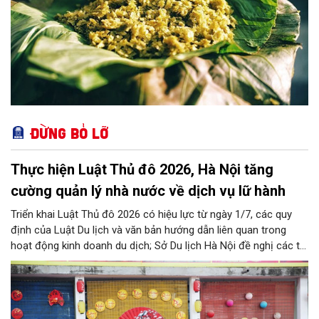
Đừng bỏ lỡ
Thực hiện Luật Thủ đô 2026, Hà Nội tăng
cường quản lý nhà nước về dịch vụ lữ hành
Triển khai Luật Thủ đô 2026 có hiệu lực từ ngày 1/7, các quy
định của Luật Du lịch và văn bản hướng dẫn liên quan trong
hoạt động kinh doanh du dịch; Sở Du lịch Hà Nội đề nghị các tổ
chức, đơn vị, doanh nghiệp kinh doanh dịch vụ lữ hành trên địa
bàn thành phố thực hiện một số nội dung quan trọng. Qua đó
góp phần thực hiện thắng lợi các mục tiêu phát triển du lịch Hà
Nội năm 2026 và giai đoạn tiếp theo.