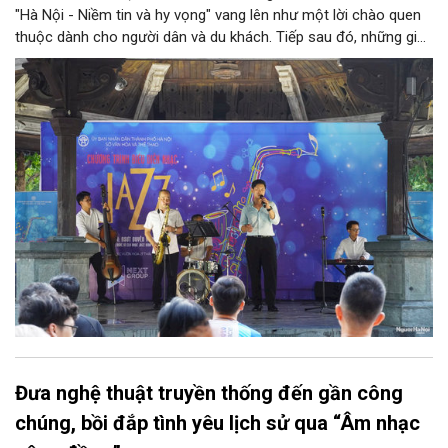
"Hà Nội - Niềm tin và hy vọng" vang lên như một lời chào quen
thuộc dành cho người dân và du khách. Tiếp sau đó, những giai
điệu jazz kinh điển của thế giới lần lượt cất lên qua phần biểu
diễn của NSƯT Quyền Văn Minh và các nghệ sĩ Bình Minh Jazz
Club, mở ra một không gian âm nhạc giàu cảm xúc ngay giữa
trung tâm Thủ đô.
Đưa nghệ thuật truyền thống đến gần công
chúng, bồi đắp tình yêu lịch sử qua “Âm nhạc