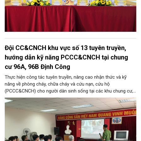
Đội CC&CNCH khu vực số 13 tuyên truyền,
hướng dẫn kỹ năng PCCC&CNCH tại chung
cư 96A, 96B Định Công
Thực hiện công tác tuyên truyền, nâng cao nhận thức và kỹ
năng về phòng cháy, chữa cháy và cứu nạn, cứu hộ
(PCCC&CNCH) cho người dân sinh sống tại các khu chung cư,
ngày 31/7/2026, Đội Cảnh sát chữa cháy và cứu nạn, cứu hộ
khu vực số 13 - Phòng Cảnh sát PCCC&CNCH, Công an thành
phố Hà Nội đã phối hợp với Ban quản lý hai tòa nhà chung cư
96A và 96B Định Công (phường Phương Liệt, thành phố Hà Nội)
tổ chức buổi tuyên truyền, phổ biến kiến thức và kỹ năng về
PCCC&CNCH.