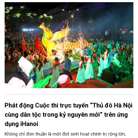
chính quyền phường Sơn Tây cùng các phòng, ban, ngành, đơn
vị và 25 tổ dân phố khẩn trương triển khai, tạo khí thế sôi nổi,
sẵn sàng mang đến cho Nhân dân và du khách một mùa Trung
thu quy mô, đặc sắc và giàu bản sắc văn hóa xứ Đoài.
Phát động Cuộc thi trực tuyến “Thủ đô Hà Nội
cùng dân tộc trong kỷ nguyên mới” trên ứng
dụng iHanoi
Không chỉ đơn thuần là một đợt sinh hoạt chính trị rộng lớn,