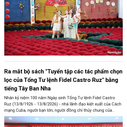
Ra mắt bộ sách "Tuyển tập các tác phẩm chọn
lọc của Tổng Tư lệnh Fidel Castro Ruz" bằng
tiếng Tây Ban Nha
Nhân kỷ niệm 100 năm Ngày sinh Tổng Tư lệnh Fidel Castro
Ruz (13/8/1926 - 13/8/2026) - nhà lãnh đạo kiệt xuất của Cách
mạng Cuba, người bạn lớn, người đồng chí thủy chung của
Đảng, Nhà nước và nhân dân Việt Nam, chiều 5/8, tại Hà Nội,
Nhà xuất bản Chính trị quốc gia Sự thật phối hợp với Ban Tuyên