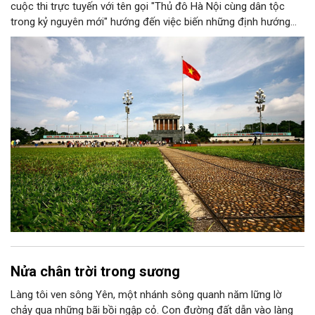
cuộc thi trực tuyến với tên gọi "Thủ đô Hà Nội cùng dân tộc
trong kỷ nguyên mới" hướng đến việc biến những định hướng
chiến lược trong Nghị quyết số 02-NQ/TW của Bộ Chính trị
thành niềm tin, thành nhận thức chung của mỗi người dân.
Nửa chân trời trong sương
Làng tôi ven sông Yên, một nhánh sông quanh năm lững lờ
chảy qua những bãi bồi ngập cỏ. Con đường đất dẫn vào làng