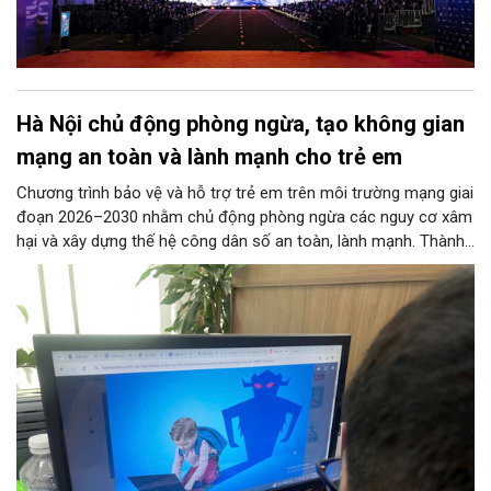
Hà Nội chủ động phòng ngừa, tạo không gian
mạng an toàn và lành mạnh cho trẻ em
Chương trình bảo vệ và hỗ trợ trẻ em trên môi trường mạng giai
đoạn 2026–2030 nhằm chủ động phòng ngừa các nguy cơ xâm
hại và xây dựng thế hệ công dân số an toàn, lành mạnh. Thành
phố đề ra các chỉ tiêu lớn như phổ cập giải pháp an ninh mạng
tại các trường học, ngăn chặn thông tin độc hại từ đường
truyền Internet và hỗ trợ 100% trẻ em bị xâm hại. 11 nhóm
nhiệm vụ trọng tâm được giao cho các sở, ngành thực hiện
đồng bộ, từ hoàn thiện pháp lý, phát triển công nghệ AI, hạ tầng
IPv6 đến truyền thông và hỗ trợ sức khỏe tâm thần. Bên cạnh
đó, chương trình siết chặt trách nhiệm của doanh nghiệp công
nghệ, viễn thông và đơn vị cung cấp trò chơi điện tử trong việc
gỡ bỏ nội dung độc hại và bảo vệ thông tin riêng tư của trẻ.