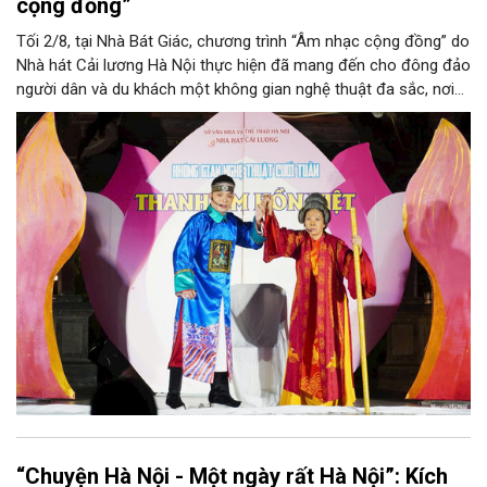
cộng đồng”
Tối 2/8, tại Nhà Bát Giác, chương trình “Âm nhạc cộng đồng” do
Nhà hát Cải lương Hà Nội thực hiện đã mang đến cho đông đảo
người dân và du khách một không gian nghệ thuật đa sắc, nơi
những làn điệu cải lương, ca cổ, tân cổ và các tiết mục múa
hòa quyện trong không gian của phố đi bộ hồ Hoàn Kiếm. Đặc
biệt, chương trình có sự giao lưu của các nghệ sĩ đến từ
phương Nam, góp phần tạo nên cuộc gặp gỡ nghệ thuật giàu
cảm xúc.
“Chuyện Hà Nội - Một ngày rất Hà Nội”: Kích