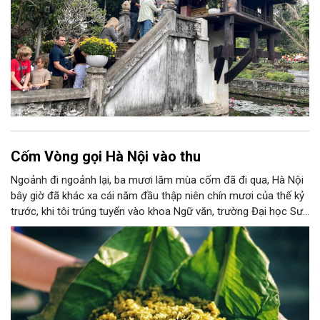
Cốm Vòng gọi Hà Nội vào thu
Ngoảnh đi ngoảnh lại, ba mươi lăm mùa cốm đã đi qua, Hà Nội
bây giờ đã khác xa cái năm đầu thập niên chín mươi của thế kỷ
trước, khi tôi trúng tuyển vào khoa Ngữ văn, trường Đại học Sư
phạm Hà Nội I, nằm trên đường Xuân Thuỷ. Hồi đó, tôi vẫn nhớ
như in, Hà Nội của những năm tháng sinh viên đầu đời còn khá
bình dị. Ngày ấy, giao thông ở nơi này còn phổ biến với những
chuyến xe lam ba bánh chòng chành chở khách. Và, ngày ấy,
quanh trường tôi chủ yếu vẫn là những làng quê yên ả.