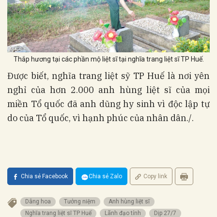
Thắp hương tại các phần mộ liệt sĩ tại nghĩa trang liệt sĩ TP Huế.
Được biết, nghĩa trang liệt sỹ TP Huế là nơi yên
nghỉ của hơn 2.000 anh hùng liệt sĩ của mọi
miền Tổ quốc đã anh dũng hy sinh vì độc lập tự
do của Tổ quốc, vì hạnh phúc của nhân dân./.
Chia sẻ Facebook
Chia sẻ Zalo
Copy link
Dâng hoa
Tưởng niệm
Anh hùng liệt sĩ
Nghĩa trang liệt sĩ TP Huế
Lãnh đạo tỉnh
Dịp 27/7