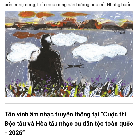
uốn cong cong, bốn mùa nồng nàn hương hoa cỏ. Những buổi
hoàng hôn, khi nắng đã dịu xuống phía cuối sông, đám hoa tím
lại thẫm màu như có ai vừa rắc lên một lớp khói.
Tôn vinh âm nhạc truyền thống tại “Cuộc thi
Độc tấu và Hòa tấu nhạc cụ dân tộc toàn quốc
- 2026”