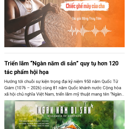
Triển lãm “Ngàn năm di sản” quy tụ hơn 120
tác phẩm hội họa
Hướng tới chuỗi sự kiện trọng đại kỷ niệm 950 năm Quốc Tử
Giám (1076 – 2026) cùng 81 năm Quốc khánh nước Cộng hòa
xã hội chủ nghĩa Việt Nam, triển lãm mỹ thuật mang tên “Ngàn
năm di sản” sẽ chính thức khai mạc vào ngày 8/8 tại Nhà Thái
Học, Di tích Quốc gia đặc biệt Văn Miếu – Quốc Tử Giám. Sự
kiện kéo dài đến ngày 25/9/2026 hứa hẹn trở thành điểm đến
văn hóa đầy sức hút, góp phần làm phong phú đời sống nghệ
thuật của Thủ đô trong mùa thu này.