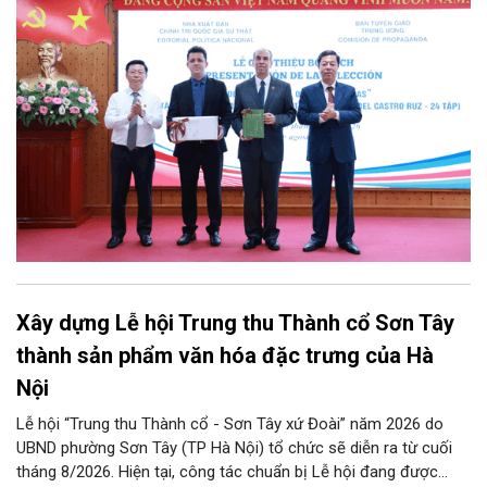
giáo Trung ương tổ chức Lễ giới thiệu bộ sách “Tuyển tập các
tác phẩm chọn lọc của Tổng Tư lệnh Fidel Castro Ruz” gồm 24
tập bằng tiếng Tây Ban Nha.
Xây dựng Lễ hội Trung thu Thành cổ Sơn Tây
thành sản phẩm văn hóa đặc trưng của Hà
Nội
Lễ hội “Trung thu Thành cổ - Sơn Tây xứ Đoài” năm 2026 do
UBND phường Sơn Tây (TP Hà Nội) tổ chức sẽ diễn ra từ cuối
tháng 8/2026. Hiện tại, công tác chuẩn bị Lễ hội đang được