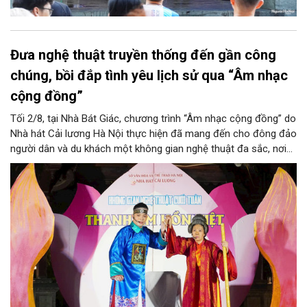
Đưa nghệ thuật truyền thống đến gần công
chúng, bồi đắp tình yêu lịch sử qua “Âm nhạc
cộng đồng”
Tối 2/8, tại Nhà Bát Giác, chương trình “Âm nhạc cộng đồng” do
Nhà hát Cải lương Hà Nội thực hiện đã mang đến cho đông đảo
người dân và du khách một không gian nghệ thuật đa sắc, nơi
những làn điệu cải lương, ca cổ, tân cổ và các tiết mục múa
hòa quyện trong không gian của phố đi bộ hồ Hoàn Kiếm. Đặc
biệt, chương trình có sự giao lưu của các nghệ sĩ đến từ
phương Nam, góp phần tạo nên cuộc gặp gỡ nghệ thuật giàu
cảm xúc.