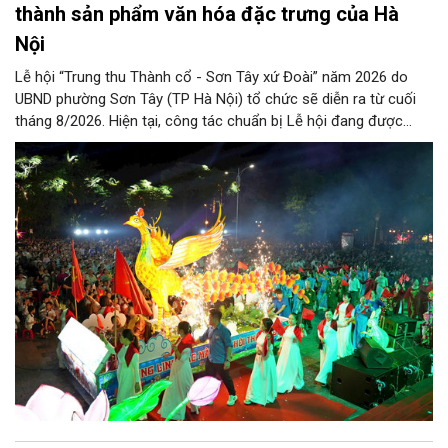
thành sản phẩm văn hóa đặc trưng của Hà
Nội
Lễ hội “Trung thu Thành cổ - Sơn Tây xứ Đoài” năm 2026 do
UBND phường Sơn Tây (TP Hà Nội) tổ chức sẽ diễn ra từ cuối
tháng 8/2026. Hiện tại, công tác chuẩn bị Lễ hội đang được
chính quyền phường Sơn Tây cùng các phòng, ban, ngành, đơn
vị và 25 tổ dân phố khẩn trương triển khai, tạo khí thế sôi nổi,
sẵn sàng mang đến cho Nhân dân và du khách một mùa Trung
thu quy mô, đặc sắc và giàu bản sắc văn hóa xứ Đoài.