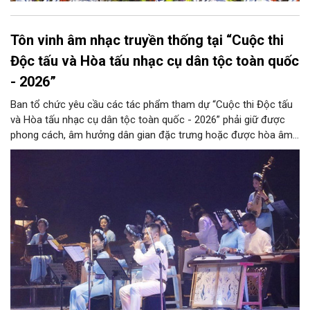
Tôn vinh âm nhạc truyền thống tại “Cuộc thi
Độc tấu và Hòa tấu nhạc cụ dân tộc toàn quốc
- 2026”
Ban tổ chức yêu cầu các tác phẩm tham dự “Cuộc thi Độc tấu
và Hòa tấu nhạc cụ dân tộc toàn quốc - 2026” phải giữ được
phong cách, âm hưởng dân gian đặc trưng hoặc được hòa âm,
phối khí mới trên nền tảng làn điệu âm nhạc truyền thống Việt
Nam, đồng thời phải được trình diễn trực tiếp bằng nhạc cụ dân
tộc.