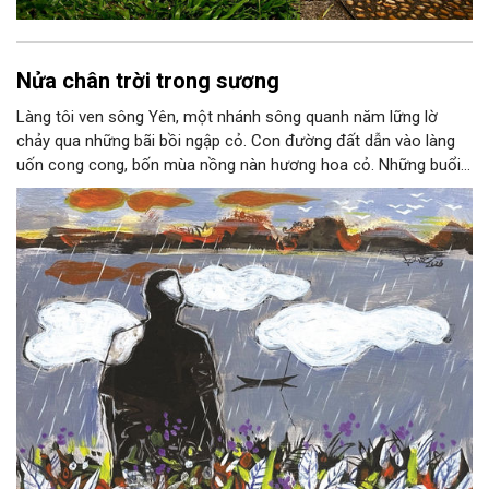
Nửa chân trời trong sương
Làng tôi ven sông Yên, một nhánh sông quanh năm lững lờ
chảy qua những bãi bồi ngập cỏ. Con đường đất dẫn vào làng
uốn cong cong, bốn mùa nồng nàn hương hoa cỏ. Những buổi
hoàng hôn, khi nắng đã dịu xuống phía cuối sông, đám hoa tím
lại thẫm màu như có ai vừa rắc lên một lớp khói.