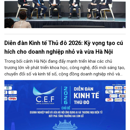
Diễn đàn Kinh tế Thủ đô 2026: Kỳ vọng tạo cú
hích cho doanh nghiệp nhỏ và vừa Hà Nội
Trong bối cảnh Hà Nội đang đẩy mạnh triển khai các chủ
trương lớn về phát triển khoa học, công nghệ, đổi mới sáng tạo,
chuyển đổi số và kinh tế số, cộng đồng doanh nghiệp nhỏ và
vừa trên địa bàn Thủ đô đứng trước cả cơ hội lẫn thách thức
chưa từng có. Diễn đàn Kinh tế Thủ đô năm 2026 là sự kiện
được kỳ vọng sẽ trở thành cầu nối thiết thực, đưa chính sách,
công nghệ và nguồn lực đến gần hơn với doanh nghiệp.