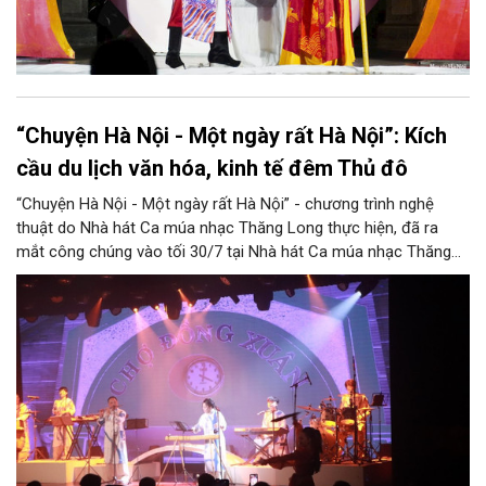
“Chuyện Hà Nội - Một ngày rất Hà Nội”: Kích
cầu du lịch văn hóa, kinh tế đêm Thủ đô
“Chuyện Hà Nội - Một ngày rất Hà Nội” - chương trình nghệ
thuật do Nhà hát Ca múa nhạc Thăng Long thực hiện, đã ra
mắt công chúng vào tối 30/7 tại Nhà hát Ca múa nhạc Thăng
Long (số 31 - 33 phố Lương Văn Can, phường Hoàn Kiếm).