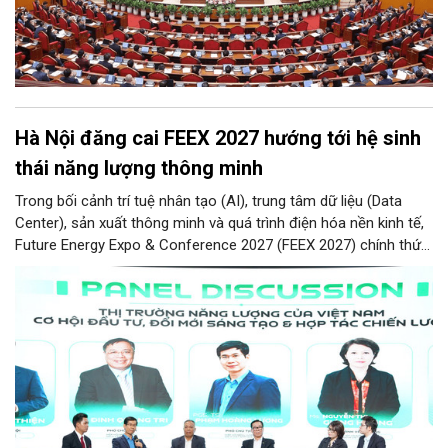
Hà Nội đăng cai FEEX 2027 hướng tới hệ sinh
thái năng lượng thông minh
Trong bối cảnh trí tuệ nhân tạo (AI), trung tâm dữ liệu (Data
Center), sản xuất thông minh và quá trình điện hóa nền kinh tế,
Future Energy Expo & Conference 2027 (FEEX 2027) chính thức
ra mắt với kỳ vọng trở thành nền tảng kết nối, thúc đẩy đầu tư,
đổi mới công nghệ và phát triển hệ sinh thái tại Việt Nam.