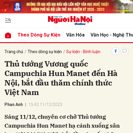
bình luận
Theo Dòng Sự Kiện
Văn Hóa
Văn Học - Nghệ Th
Trang chủ
Theo dòng sự kiện
Sự kiện - Bình luận
Thủ tướng Vương quốc
Campuchia Hun Manet đến Hà
Nội, bắt đầu thăm chính thức
Việt Nam
Hủy
G
Phan Anh
15:42 11/12/2023
Sáng 11/12, chuyên cơ chở Thủ tướng
Campuchia Hun Manet hạ cánh xuống sân