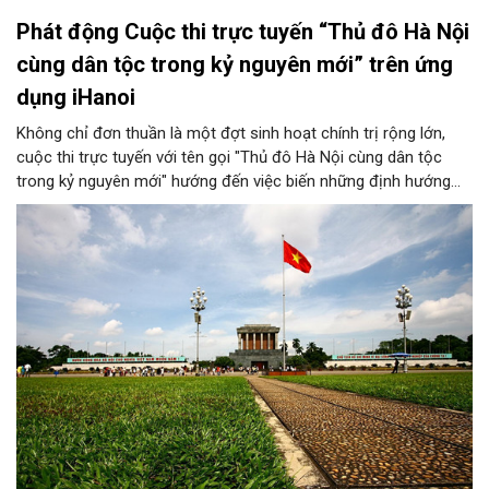
Phát động Cuộc thi trực tuyến “Thủ đô Hà Nội
cùng dân tộc trong kỷ nguyên mới” trên ứng
dụng iHanoi
Không chỉ đơn thuần là một đợt sinh hoạt chính trị rộng lớn,
cuộc thi trực tuyến với tên gọi "Thủ đô Hà Nội cùng dân tộc
trong kỷ nguyên mới" hướng đến việc biến những định hướng
chiến lược trong Nghị quyết số 02-NQ/TW của Bộ Chính trị
thành niềm tin, thành nhận thức chung của mỗi người dân.