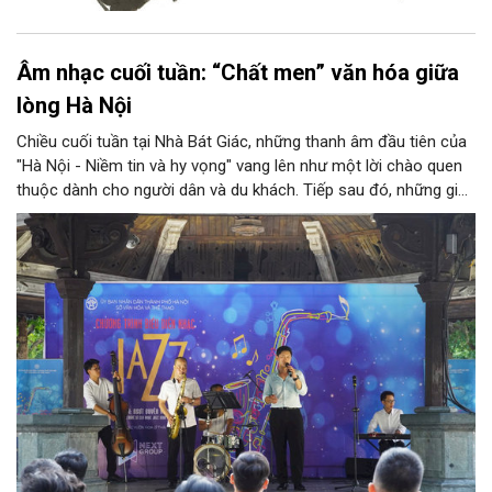
Âm nhạc cuối tuần: “Chất men” văn hóa giữa
lòng Hà Nội
Chiều cuối tuần tại Nhà Bát Giác, những thanh âm đầu tiên của
"Hà Nội - Niềm tin và hy vọng" vang lên như một lời chào quen
thuộc dành cho người dân và du khách. Tiếp sau đó, những giai
điệu jazz kinh điển của thế giới lần lượt cất lên qua phần biểu
diễn của NSƯT Quyền Văn Minh và các nghệ sĩ Bình Minh Jazz
Club, mở ra một không gian âm nhạc giàu cảm xúc ngay giữa
trung tâm Thủ đô.