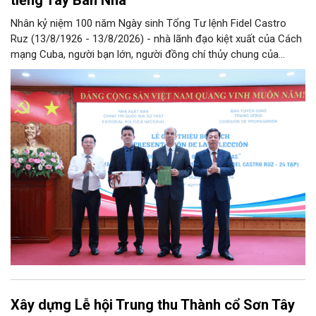
Nhân kỷ niệm 100 năm Ngày sinh Tổng Tư lệnh Fidel Castro
Ruz (13/8/1926 - 13/8/2026) - nhà lãnh đạo kiệt xuất của Cách
mạng Cuba, người bạn lớn, người đồng chí thủy chung của
Đảng, Nhà nước và nhân dân Việt Nam, chiều 5/8, tại Hà Nội,
Nhà xuất bản Chính trị quốc gia Sự thật phối hợp với Ban Tuyên
giáo Trung ương tổ chức Lễ giới thiệu bộ sách “Tuyển tập các
tác phẩm chọn lọc của Tổng Tư lệnh Fidel Castro Ruz” gồm 24
tập bằng tiếng Tây Ban Nha.
Xây dựng Lễ hội Trung thu Thành cổ Sơn Tây