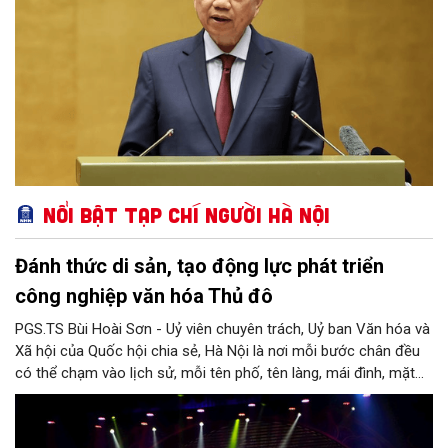
Nổi bật Tạp chí Người Hà Nội
Đánh thức di sản, tạo động lực phát triển
công nghiệp văn hóa Thủ đô
PGS.TS Bùi Hoài Sơn - Uỷ viên chuyên trách, Uỷ ban Văn hóa và
Xã hội của Quốc hội chia sẻ, Hà Nội là nơi mỗi bước chân đều
có thể chạm vào lịch sử, mỗi tên phố, tên làng, mái đình, mặt
hồ, nếp nhà, câu hát, món ăn, làn điệu, nghề thủ công đều có
thể kể một câu chuyện về chiều sâu văn hiến của dân tộc.
Nhưng trong kỷ nguyên mới, câu hỏi đặt ra không chỉ Hà Nội có