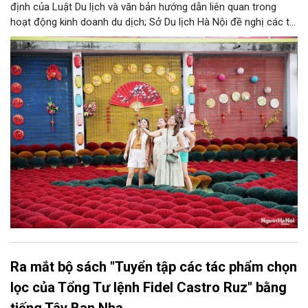
định của Luật Du lịch và văn bản hướng dẫn liên quan trong
hoạt động kinh doanh du dịch; Sở Du lịch Hà Nội đề nghị các tổ
chức, đơn vị, doanh nghiệp kinh doanh dịch vụ lữ hành trên địa
bàn thành phố thực hiện một số nội dung quan trọng. Qua đó
góp phần thực hiện thắng lợi các mục tiêu phát triển du lịch Hà
Nội năm 2026 và giai đoạn tiếp theo.
Ra mắt bộ sách "Tuyển tập các tác phẩm chọn
lọc của Tổng Tư lệnh Fidel Castro Ruz" bằng
tiếng Tây Ban Nha