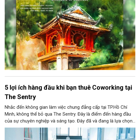
văn hóa đầy sức hút, góp phần làm phong phú đời sống nghệ
thuật của Thủ đô trong mùa thu này.
5 lợi ích hàng đầu khi bạn thuê Coworking tại
The Sentry
Nhắc đến không gian làm việc chung đẳng cấp tại TP.Hồ Chí
Minh, không thể bỏ qua The Sentry. Đây là điểm đến hàng đầu
của sự chuyên nghiệp và sáng tạo. Đây đã và đang là lựa chọn
ưu tiên của đông đảo doanh nghiệp cũng như cá nhân khi tìm
kiếm một văn phòng làm việc chuẩn mực giữa lòng thành phố