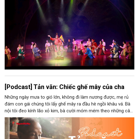
bao nhiêu di sản, bao nhiêu văn nghệ sĩ, trí thức, không gian ký
ức, mà là làm thế nào để những giá trị ấy trở thành nguồn lực
phát triển, thành sức mạnh mềm, thành động lực sáng tạo,
thành năng lực cạnh tranh của Thủ đô.
[Podcast] Tản văn: Chiếc ghế mây của cha
Những ngày mưa to gió lớn, không đi làm nương được, mẹ rủ
đám con gái chúng tôi lấy ghế mây ra đầu hè ngồi khâu vá. Bà
nội tôi đeo kính lão xỏ kim, bà cười móm mém theo những câu
chuyện kể tếu táo của đám trẻ chúng tôi. Chiếc ghế mây phát
ra âm thanh kin kít chịu đựng sức nặng cơ thể con người theo
những điệu cười khúc khích.