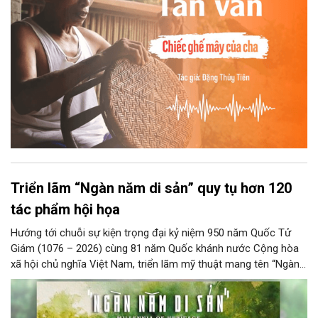
Triển lãm “Ngàn năm di sản” quy tụ hơn 120
tác phẩm hội họa
Hướng tới chuỗi sự kiện trọng đại kỷ niệm 950 năm Quốc Tử
Giám (1076 – 2026) cùng 81 năm Quốc khánh nước Cộng hòa
xã hội chủ nghĩa Việt Nam, triển lãm mỹ thuật mang tên “Ngàn
năm di sản” sẽ chính thức khai mạc vào ngày 8/8 tại Nhà Thái
Học, Di tích Quốc gia đặc biệt Văn Miếu – Quốc Tử Giám. Sự
kiện kéo dài đến ngày 25/9/2026 hứa hẹn trở thành điểm đến