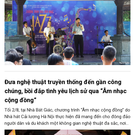
trung tâm Thủ đô.
Đưa nghệ thuật truyền thống đến gần công
chúng, bồi đắp tình yêu lịch sử qua “Âm nhạc
cộng đồng”
Tối 2/8, tại Nhà Bát Giác, chương trình “Âm nhạc cộng đồng” do
Nhà hát Cải lương Hà Nội thực hiện đã mang đến cho đông đảo
người dân và du khách một không gian nghệ thuật đa sắc, nơi
những làn điệu cải lương, ca cổ, tân cổ và các tiết mục múa