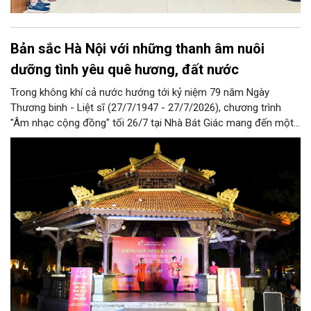
Bản sắc Hà Nội với những thanh âm nuôi
dưỡng tình yêu quê hương, đất nước
Trong không khí cả nước hướng tới kỷ niệm 79 năm Ngày
Thương binh - Liệt sĩ (27/7/1947 - 27/7/2026), chương trình
"Âm nhạc cộng đồng" tối 26/7 tại Nhà Bát Giác mang đến một
đêm biểu diễn giàu ý nghĩa với những ca khúc về quê hương,
đất nước, hòa bình và khát vọng tuổi trẻ. Không chỉ đáp ứng
nhu cầu thưởng thức nghệ thuật của người dân, chương trình
còn góp phần lan tỏa truyền thống yêu nước, lòng biết ơn các
thế hệ cha anh đã hy sinh vì độc lập, tự do của dân tộc.