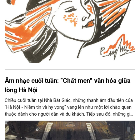
Âm nhạc cuối tuần: “Chất men” văn hóa giữa
lòng Hà Nội
Chiều cuối tuần tại Nhà Bát Giác, những thanh âm đầu tiên của
"Hà Nội - Niềm tin và hy vọng" vang lên như một lời chào quen
thuộc dành cho người dân và du khách. Tiếp sau đó, những giai
điệu jazz kinh điển của thế giới lần lượt cất lên qua phần biểu
diễn của NSƯT Quyền Văn Minh và các nghệ sĩ Bình Minh Jazz
Club, mở ra một không gian âm nhạc giàu cảm xúc ngay giữa