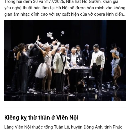
Trong hai đêm 30 và 31/7/2026, Nhà hát Hồ Gươm, khán giả
yêu nghệ thuật hàn lâm tại Hà Nội sẽ được hòa mình vào không
gian âm nhạc đỉnh cao với sự xuất hiện của vở opera kinh điển
“La Traviata”.
Kiêng kỵ thờ thần ở Viên Nội
Làng Viên Nội thuộc tổng Tuân Lệ, huyện Đông Anh, tỉnh Phúc