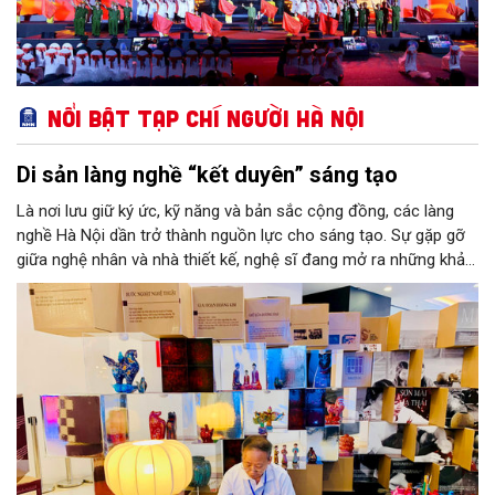
Nổi bật Tạp chí Người Hà Nội
Di sản làng nghề “kết duyên” sáng tạo
Là nơi lưu giữ ký ức, kỹ năng và bản sắc cộng đồng, các làng
nghề Hà Nội dần trở thành nguồn lực cho sáng tạo. Sự gặp gỡ
giữa nghệ nhân và nhà thiết kế, nghệ sĩ đang mở ra những khả
năng phát triển mới cho thủ công đương đại trên nền tảng di
sản. Từ những cuộc “kết duyên” đầy cảm hứng ấy, Hà Nội đang
khơi thông mạch ngầm của hệ sinh thái thủ công, biến vốn cổ
thành động lực bền vững cho tương lai.