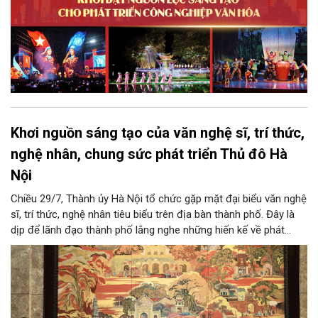
Khơi nguồn sáng tạo của văn nghệ sĩ, trí thức,
nghệ nhân, chung sức phát triển Thủ đô Hà
Nội
Chiều 29/7, Thành ủy Hà Nội tổ chức gặp mặt đại biểu văn nghệ
sĩ, trí thức, nghệ nhân tiêu biểu trên địa bàn thành phố. Đây là
dịp để lãnh đạo thành phố lắng nghe những hiến kế về phát
triển khoa học công nghệ, đổi mới sáng tạo, công nghiệp văn
hóa và phát huy nguồn lực con người, góp phần tạo động lực
mới cho sự phát triển nhanh, bền vững của Thủ đô.