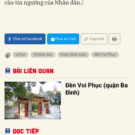
cầu tín ngưỡng của Nhân dân./.
Chia sẻ Facebook
Chia sẻ Zalo
Copy link
Lễ hội
Tế khai sắc
Rước khai xuân
đền Voi Phục
Bài liên quan
Đền Voi Phục (quận Ba
Đình)
Đọc tiếp