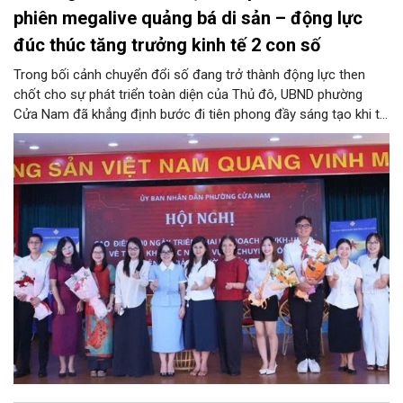
phiên megalive quảng bá di sản – động lực
đúc thúc tăng trưởng kinh tế 2 con số
Trong bối cảnh chuyển đổi số đang trở thành động lực then
chốt cho sự phát triển toàn diện của Thủ đô, UBND phường
Cửa Nam đã khẳng định bước đi tiên phong đầy sáng tạo khi tổ
chức phiên livestream đặc biệt với chủ đề: “MEGALIVE -
Phường Cửa Nam – Khám phá di sản, kết nối văn hóa”. Sự kiện
diễn ra ngày 31/7 do phường Cửa Nam tổ chức đã thu hút sự
quan tâm đông đảo của hàng ngàn cán bộ, đảng viên, người
dân trên kênh TikTok chính thức của UBND phường Cửa Nam và
các kênh của đơn vị đồng hành.