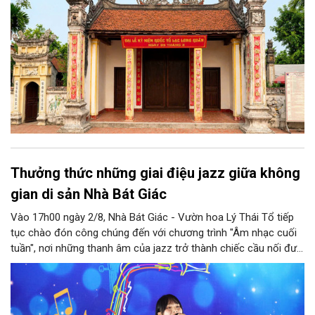
Thưởng thức những giai điệu jazz giữa không
gian di sản Nhà Bát Giác
Vào 17h00 ngày 2/8, Nhà Bát Giác - Vườn hoa Lý Thái Tổ tiếp
tục chào đón công chúng đến với chương trình "Âm nhạc cuối
tuần", nơi những thanh âm của jazz trở thành chiếc cầu nối đưa
nhiều nền văn hóa gặp gỡ trong không gian di sản giữa lòng Thủ
đô. Từ những tác phẩm kinh điển của thế giới đến những giai
điệu Việt Nam đậm chất tự sự, chương trình mở ra một hành
trình thưởng thức âm nhạc đa tầng cảm xúc, góp phần bồi đắp