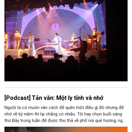
[Podcast] Tản văn: Một ly tỉnh và nhớ
Người ta có muôn vàn cách để quên một điều gì đó nhưng để
nhớ về kỷ niệm thì lại chẳng có nhiều. Tôi hay chọn buổi sáng
thứ Bảy trong tuần để được thư thả về phố núi quê hương, ngồi
đợi giọt đắng của đất đai, mưa nắng điểm từng nhịp xuống