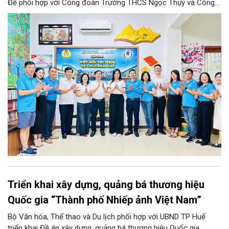
Đề phối hợp với Công đoàn Trường THCS Ngọc Thụy và Công
đoàn Trường Tiểu học Ái Mộ B tổ chức Lễ ra mắt Mô hình
“Không gian văn hóa công đoàn”.
Triển khai xây dựng, quảng bá thương hiệu
Quốc gia “Thành phố Nhiếp ảnh Việt Nam”
Bộ Văn hóa, Thể thao và Du lịch phối hợp với UBND TP Huế
triển khai Đề án xây dựng, quảng bá thương hiệu Quốc gia