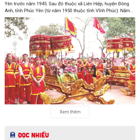
Yên trước năm 1945. Sau đó thuộc xã Liên Hiệp, huyện Đông
Anh, tỉnh Phúc Yên (từ năm 1950 thuộc tỉnh Vĩnh Phúc). Năm
1961, làng được sáp nhập vào Hà Nội. Năm 1965, Viên Nội
thuộc xã Vân Nội; từ ngày 1/7/2025 thuộc xã Phúc Thịnh, Hà
Nội. Viên Nội thờ hai vị thần là Đống Băng và Uông Tá (thời
Hùng Vương thứ 18) cùng Diệu La công chúa, nữ tướng thời Hai
Bà Trưng.
Xem thêm
Đọc nhiều