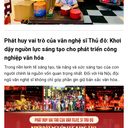
Phát huy vai trò của văn nghệ sĩ Thủ đô: Khơi
dậy nguồn lực sáng tạo cho phát triển công
nghiệp văn hóa
Trong nền kinh tế sáng tạo, tài năng và sức sáng tạo của con
người chính là nguồn vốn quan trọng nhất. Đối với Hà Nội, đội
ngũ văn nghệ sĩ không chỉ góp phần gìn giữ bản sắc văn hóa
mà còn giữ vai trò trung tâm trong quá trình hình thành các sản
phẩm công nghiệp văn hóa có giá trị. Khơi dậy, phát huy và tạo
điều kiện để nguồn lực sáng tạo ấy phát triển sẽ là “chìa khóa”
để Hà Nội khai thác hiệu quả tiềm năng văn hóa, nâng cao năng
lực cạnh tranh và khẳng định vị thế của một trung tâm sáng tạo
trong kỷ nguyên mới.