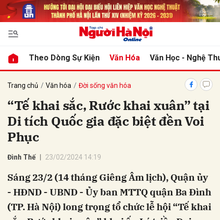
bình luận
Theo Dòng Sự Kiện
Văn Hóa
Văn Học - Nghệ Th
Trang chủ
Văn hóa
Đời sống văn hóa
“Tế khai sắc, Rước khai xuân” tại
Di tích Quốc gia đặc biệt đền Voi
Phục
Đình Thế
23/02/2024 14:19
Hủy
G
Sáng 23/2 (14 tháng Giêng Âm lịch), Quận ủy
- HĐND - UBND - Ủy ban MTTQ quận Ba Đình
(TP. Hà Nội) long trọng tổ chức lễ hội “Tế khai