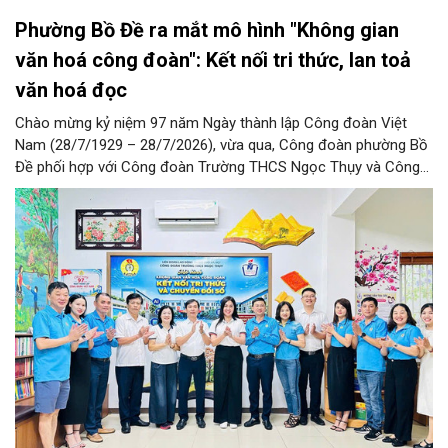
Phường Bồ Đề ra mắt mô hình "Không gian
văn hoá công đoàn": Kết nối tri thức, lan toả
văn hoá đọc
Chào mừng kỷ niệm 97 năm Ngày thành lập Công đoàn Việt
Nam (28/7/1929 – 28/7/2026), vừa qua, Công đoàn phường Bồ
Đề phối hợp với Công đoàn Trường THCS Ngọc Thụy và Công
đoàn Trường Tiểu học Ái Mộ B tổ chức Lễ ra mắt Mô hình
“Không gian văn hóa công đoàn”.