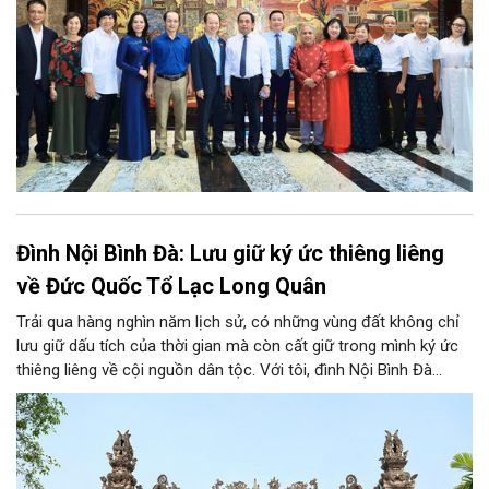
Đình Nội Bình Đà: Lưu giữ ký ức thiêng liêng
về Đức Quốc Tổ Lạc Long Quân
Trải qua hàng nghìn năm lịch sử, có những vùng đất không chỉ
lưu giữ dấu tích của thời gian mà còn cất giữ trong mình ký ức
thiêng liêng về cội nguồn dân tộc. Với tôi, đình Nội Bình Đà
không chỉ là ngôi đình cổ của quê hương, mà còn gắn với tuổi
thơ, với những mùa lễ hội tháng ba âm lịch và với niềm tự hào
về vùng đất thờ Đức Quốc Tổ Lạc Long Quân, vị thủy tổ của
dân tộc Việt Nam.