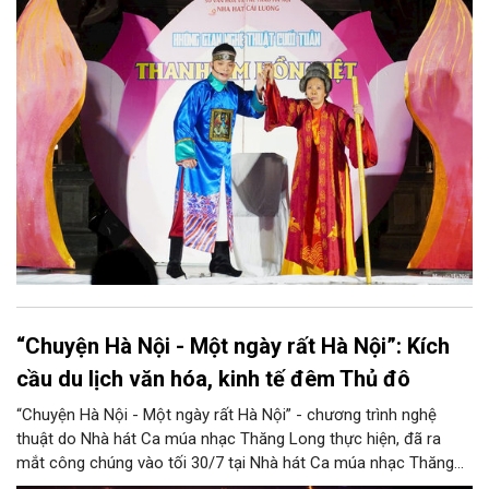
hòa quyện trong không gian của phố đi bộ hồ Hoàn Kiếm. Đặc
biệt, chương trình có sự giao lưu của các nghệ sĩ đến từ
phương Nam, góp phần tạo nên cuộc gặp gỡ nghệ thuật giàu
cảm xúc.
“Chuyện Hà Nội - Một ngày rất Hà Nội”: Kích
cầu du lịch văn hóa, kinh tế đêm Thủ đô
“Chuyện Hà Nội - Một ngày rất Hà Nội” - chương trình nghệ
thuật do Nhà hát Ca múa nhạc Thăng Long thực hiện, đã ra
mắt công chúng vào tối 30/7 tại Nhà hát Ca múa nhạc Thăng
Long (số 31 - 33 phố Lương Văn Can, phường Hoàn Kiếm).