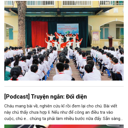
độc lập thành 11 trường. Sau khi sắp xếp, xã Phúc Thọ giảm 15
đầu mối đơn vị, tỷ lệ tinh gọn đạt 57,69%.
[Podcast] Truyện ngắn: Đối diện
Cháu mang bài về, nghiên cứu kĩ rồi đem lại cho chú. Bài viết
này chú thấy chưa hợp lí. Nếu như để công an điều tra vào
cuộc, chú e… chúng ta phải làm nhiều bước nữa đấy. Sẵn sàng
thì tiếp tục nhé! Chú Minh cầm tập bài viết đưa lại cho Thy. Cô