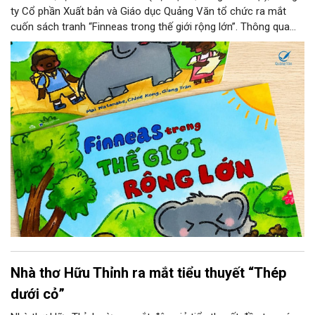
ty Cổ phần Xuất bản và Giáo dục Quảng Văn tổ chức ra mắt
cuốn sách tranh “Finneas trong thế giới rộng lớn”. Thông qua
hành trình của một chú voi nhỏ, cuốn sách gửi gắm những
thông điệp ý nghĩa về tình yêu thiên nhiên, ý thức bảo vệ môi
trường và trách nhiệm với thế giới xung quanh.
Nhà thơ Hữu Thỉnh ra mắt tiểu thuyết “Thép
dưới cỏ”