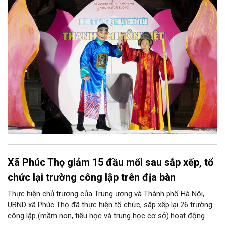
hòa quyện trong không gian của phố đi bộ hồ Hoàn Kiếm. Đặc
biệt, chương trình có sự giao lưu của các nghệ sĩ đến từ
phương Nam, góp phần tạo nên cuộc gặp gỡ nghệ thuật giàu
cảm xúc.
Xã Phúc Thọ giảm 15 đầu mối sau sắp xếp, tổ
chức lại trường công lập trên địa bàn
Thực hiện chủ trương của Trung ương và Thành phố Hà Nội,
UBND xã Phúc Thọ đã thực hiện tổ chức, sắp xếp lại 26 trường
công lập (mầm non, tiểu học và trung học cơ sở) hoạt động