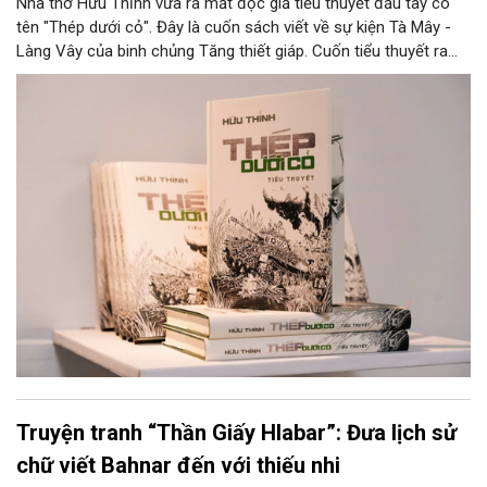
Nhà thơ Hữu Thỉnh vừa ra mắt độc giả tiểu thuyết đầu tay có
tên "Thép dưới cỏ". Đây là cuốn sách viết về sự kiện Tà Mây -
Làng Vây của binh chủng Tăng thiết giáp. Cuốn tiểu thuyết ra
mắt đầu tháng 7, như món quà tri ân không chỉ độc giả, mà còn
dành tặng cho những người lính đã vĩnh viễn nằm lại trong lòng
đất mẹ, cùng những cựu chiến binh, những thương bệnh binh đã
có một thời thanh xuân “hoa lửa” đáng tự hào của mình.
Truyện tranh “Thần Giấy Hlabar”: Đưa lịch sử
chữ viết Bahnar đến với thiếu nhi