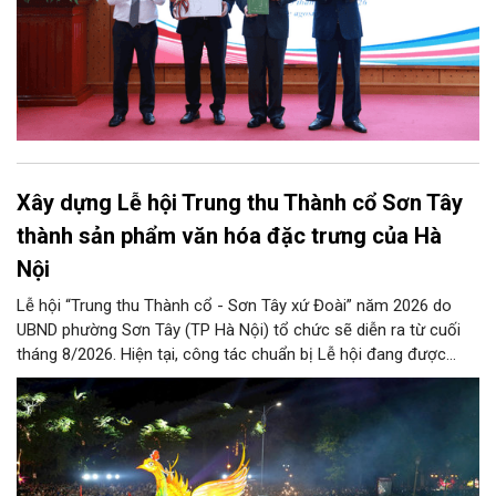
Xây dựng Lễ hội Trung thu Thành cổ Sơn Tây
thành sản phẩm văn hóa đặc trưng của Hà
Nội
Lễ hội “Trung thu Thành cổ - Sơn Tây xứ Đoài” năm 2026 do
UBND phường Sơn Tây (TP Hà Nội) tổ chức sẽ diễn ra từ cuối
tháng 8/2026. Hiện tại, công tác chuẩn bị Lễ hội đang được
chính quyền phường Sơn Tây cùng các phòng, ban, ngành, đơn
vị và 25 tổ dân phố khẩn trương triển khai, tạo khí thế sôi nổi,
sẵn sàng mang đến cho Nhân dân và du khách một mùa Trung
thu quy mô, đặc sắc và giàu bản sắc văn hóa xứ Đoài.