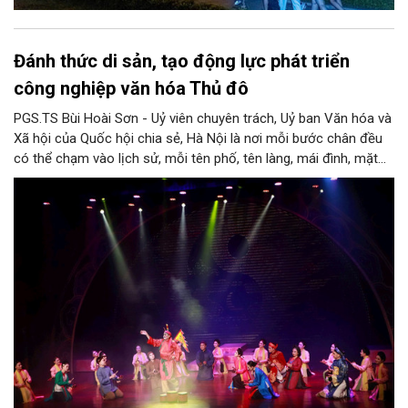
Đánh thức di sản, tạo động lực phát triển
công nghiệp văn hóa Thủ đô
PGS.TS Bùi Hoài Sơn - Uỷ viên chuyên trách, Uỷ ban Văn hóa và
Xã hội của Quốc hội chia sẻ, Hà Nội là nơi mỗi bước chân đều
có thể chạm vào lịch sử, mỗi tên phố, tên làng, mái đình, mặt
hồ, nếp nhà, câu hát, món ăn, làn điệu, nghề thủ công đều có
thể kể một câu chuyện về chiều sâu văn hiến của dân tộc.
Nhưng trong kỷ nguyên mới, câu hỏi đặt ra không chỉ Hà Nội có
bao nhiêu di sản, bao nhiêu văn nghệ sĩ, trí thức, không gian ký
ức, mà là làm thế nào để những giá trị ấy trở thành nguồn lực
phát triển, thành sức mạnh mềm, thành động lực sáng tạo,
thành năng lực cạnh tranh của Thủ đô.