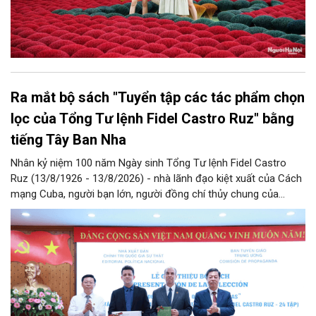
Ra mắt bộ sách "Tuyển tập các tác phẩm chọn
lọc của Tổng Tư lệnh Fidel Castro Ruz" bằng
tiếng Tây Ban Nha
Nhân kỷ niệm 100 năm Ngày sinh Tổng Tư lệnh Fidel Castro
Ruz (13/8/1926 - 13/8/2026) - nhà lãnh đạo kiệt xuất của Cách
mạng Cuba, người bạn lớn, người đồng chí thủy chung của
Đảng, Nhà nước và nhân dân Việt Nam, chiều 5/8, tại Hà Nội,
Nhà xuất bản Chính trị quốc gia Sự thật phối hợp với Ban Tuyên
giáo Trung ương tổ chức Lễ giới thiệu bộ sách “Tuyển tập các
tác phẩm chọn lọc của Tổng Tư lệnh Fidel Castro Ruz” gồm 24
tập bằng tiếng Tây Ban Nha.