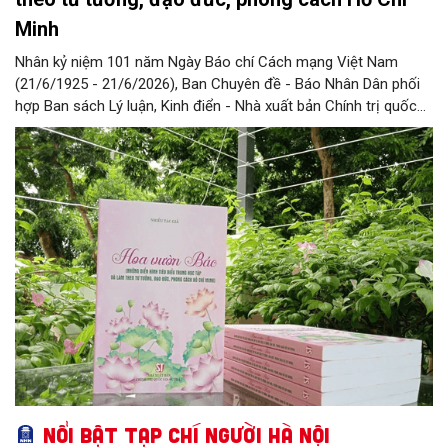
Minh
Nhân kỷ niệm 101 năm Ngày Báo chí Cách mạng Việt Nam
(21/6/1925 - 21/6/2026), Ban Chuyên đề - Báo Nhân Dân phối
hợp Ban sách Lý luận, Kinh điển - Nhà xuất bản Chính trị quốc
gia Sự thật xuất bản cuốn sách “Hoa vườn Bác” (Những điển
hình tiêu biểu trong học tập và làm theo tư tưởng, đạo đức,
phong cách Hồ Chí Minh). Cuốn sách tuyển chọn 70 bài viết về
những cá nhân tiêu biểu trong học tập và làm theo Bác Hồ, tích
cực lao động, sản xuất, học tập, nghiên cứu, sáng tạo và cống
hiến trên nhiều lĩnh vực của đời
Nổi bật Tạp chí Người Hà Nội