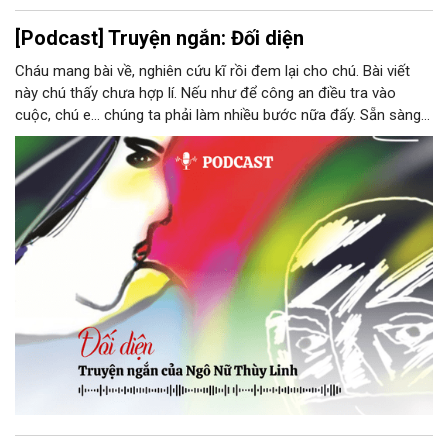
[Podcast] Truyện ngắn: Đối diện
Cháu mang bài về, nghiên cứu kĩ rồi đem lại cho chú. Bài viết
này chú thấy chưa hợp lí. Nếu như để công an điều tra vào
cuộc, chú e… chúng ta phải làm nhiều bước nữa đấy. Sẵn sàng
thì tiếp tục nhé! Chú Minh cầm tập bài viết đưa lại cho Thy. Cô
ngại ngùng đỡ lấy. Đây là lần thứ ba, loạt bài phóng sự của mình
bị Tổng biên tập kêu lên để trả lại...