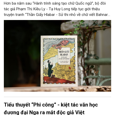
Hơn ba năm sau “Hành trình sáng tạo chữ Quốc ngữ”, bộ đôi
tác giả Phạm Thị Kiều Ly - Tạ Huy Long tiếp tục giới thiệu
truyện tranh “Thần Giấy Hlabar - Sử thi nhỏ về chữ viết Bahnar”.
Tác phẩm được chuyển thể từ một công trình nghiên cứu về
lịch sử chữ viết Bahnar, qua đó góp phần đưa đề tài ngôn ngữ
học đến gần độc giả nhỏ tuổi.
Tiểu thuyết “Phi công” - kiệt tác văn học
đương đại Nga ra mắt độc giả Việt