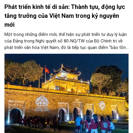
Phát triển kinh tế di sản: Thành tựu, động lực
tăng trưởng của Việt Nam trong kỷ nguyên
mới
Một trong những điểm mới, thể hiện sự phát triển tư duy lý luận
của Đảng trong Nghị quyết số 80-NQ/TW của Bộ Chính trị về
phát triển văn hóa Việt Nam, đó là tiếp tục quan điểm “bảo tồn
và phát huy giá trị di sản văn hóa gắn kết với phát triển kinh tế -
xã hội và du lịch”; đồng thời, nâng lên một tầm cao mới: “phát
triển kinh tế di sản”.