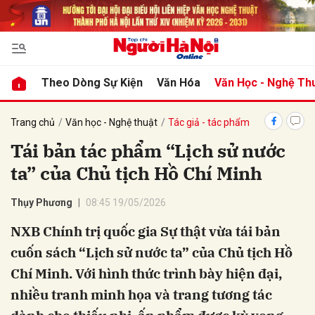
bình luận
Theo Dòng Sự Kiện
Văn Hóa
Văn Học - Nghệ Th
Trang chủ
Văn học - Nghệ thuật
Tác giả - tác phẩm
Tái bản tác phẩm “Lịch sử nước
ta” của Chủ tịch Hồ Chí Minh
Thụy Phương
08:45 19/05/2026
NXB Chính trị quốc gia Sự thật vừa tái bản
Hủy
G
cuốn sách “Lịch sử nước ta” của Chủ tịch Hồ
Chí Minh. Với hình thức trình bày hiện đại,
nhiều tranh minh họa và trang tương tác