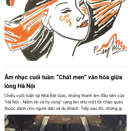
Âm nhạc cuối tuần: “Chất men” văn hóa giữa
lòng Hà Nội
Chiều cuối tuần tại Nhà Bát Giác, những thanh âm đầu tiên của
"Hà Nội - Niềm tin và hy vọng" vang lên như một lời chào quen
thuộc dành cho người dân và du khách. Tiếp sau đó, những giai
điệu jazz kinh điển của thế giới lần lượt cất lên qua phần biểu
diễn của NSƯT Quyền Văn Minh và các nghệ sĩ Bình Minh Jazz
Club, mở ra một không gian âm nhạc giàu cảm xúc ngay giữa