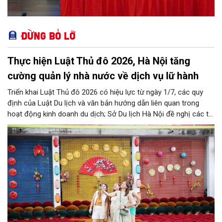
Đừng bỏ lỡ
Thực hiện Luật Thủ đô 2026, Hà Nội tăng
cường quản lý nhà nước về dịch vụ lữ hành
Triển khai Luật Thủ đô 2026 có hiệu lực từ ngày 1/7, các quy
định của Luật Du lịch và văn bản hướng dẫn liên quan trong
hoạt động kinh doanh du dịch; Sở Du lịch Hà Nội đề nghị các tổ
chức, đơn vị, doanh nghiệp kinh doanh dịch vụ lữ hành trên địa
bàn thành phố thực hiện một số nội dung quan trọng. Qua đó
góp phần thực hiện thắng lợi các mục tiêu phát triển du lịch Hà
Nội năm 2026 và giai đoạn tiếp theo.