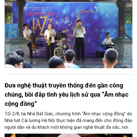
trung tâm Thủ đô.
Đưa nghệ thuật truyền thống đến gần công
chúng, bồi đắp tình yêu lịch sử qua “Âm nhạc
cộng đồng”
Tối 2/8, tại Nhà Bát Giác, chương trình “Âm nhạc cộng đồng” do
Nhà hát Cải lương Hà Nội thực hiện đã mang đến cho đông đảo
người dân và du khách một không gian nghệ thuật đa sắc, nơi
những làn điệu cải lương, ca cổ, tân cổ và các tiết mục múa