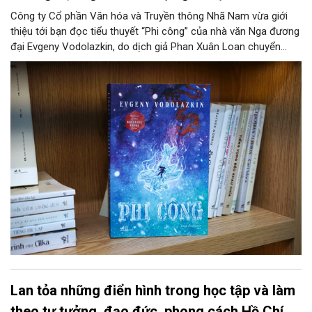
Công ty Cổ phần Văn hóa và Truyền thông Nhã Nam vừa giới
thiệu tới bạn đọc tiểu thuyết “Phi công” của nhà văn Nga đương
đại Evgeny Vodolazkin, do dịch giả Phan Xuân Loan chuyển
ngữ. Tác phẩm được đánh giá là một trong những tiểu thuyết
Nga nổi bật nhất của thập niên 2010.
Lan tỏa những điển hình trong học tập và làm
theo tư tưởng, đạo đức, phong cách Hồ Chí