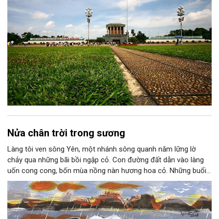
Nửa chân trời trong sương
Làng tôi ven sông Yên, một nhánh sông quanh năm lững lờ
chảy qua những bãi bồi ngập cỏ. Con đường đất dẫn vào làng
uốn cong cong, bốn mùa nồng nàn hương hoa cỏ. Những buổi
hoàng hôn, khi nắng đã dịu xuống phía cuối sông, đám hoa tím
lại thẫm màu như có ai vừa rắc lên một lớp khói.