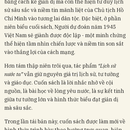
bằng cách kể giản dị mà còn thể hiện tư duy lịch
sử sâu sắc và niềm tin mãnh liệt của Chủ tịch Hồ
Chí Minh vào tương lai dân tộc. Đặc biệt, ở phần
niên biểu cuối sách, Người dự đoán năm 1945
Việt Nam sẽ giành được độc lập - một minh chứng
thể hiện tầm nhìn chiến lược và niềm tin son sắt
vào thắng lợi của cách mạng.
Hơn tám thập niên trôi qua, tác phẩm
“Lịch sử
nước ta”
vẫn giữ nguyên giá trị lịch sử, tư tưởng
và giáo dục. Cuốn sách là lời nhắc nhở về cội
nguồn, là bài học về lòng yêu nước, là sự kết tinh
giữa tư tưởng lớn và hình thức biểu đạt giản dị
mà sâu sắc.
Trong lần tái bản này, cuốn sách được làm mới về
hình thức trình bày theo hướng trực quan, hiện