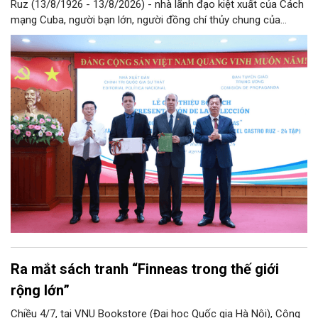
Ruz (13/8/1926 - 13/8/2026) - nhà lãnh đạo kiệt xuất của Cách
mạng Cuba, người bạn lớn, người đồng chí thủy chung của
Đảng, Nhà nước và nhân dân Việt Nam, chiều 5/8, tại Hà Nội,
Nhà xuất bản Chính trị quốc gia Sự thật phối hợp với Ban Tuyên
giáo Trung ương tổ chức Lễ giới thiệu bộ sách “Tuyển tập các
tác phẩm chọn lọc của Tổng Tư lệnh Fidel Castro Ruz” gồm 24
tập bằng tiếng Tây Ban Nha.
Ra mắt sách tranh “Finneas trong thế giới
rộng lớn”
Chiều 4/7, tại VNU Bookstore (Đại học Quốc gia Hà Nội), Công