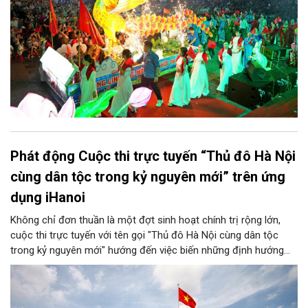
Phát động Cuộc thi trực tuyến “Thủ đô Hà Nội
cùng dân tộc trong kỷ nguyên mới” trên ứng
dụng iHanoi
Không chỉ đơn thuần là một đợt sinh hoạt chính trị rộng lớn,
cuộc thi trực tuyến với tên gọi "Thủ đô Hà Nội cùng dân tộc
trong kỷ nguyên mới" hướng đến việc biến những định hướng
chiến lược trong Nghị quyết số 02-NQ/TW của Bộ Chính trị
thành niềm tin, thành nhận thức chung của mỗi người dân.