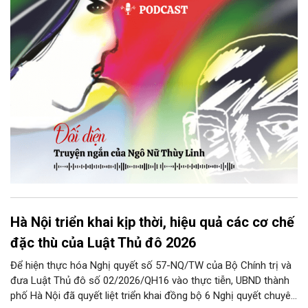
ngại ngùng đỡ lấy. Đây là lần thứ ba, loạt bài phóng sự của mình
bị Tổng biên tập kêu lên để trả lại...
Hà Nội triển khai kịp thời, hiệu quả các cơ chế
đặc thù của Luật Thủ đô 2026
Để hiện thực hóa Nghị quyết số 57-NQ/TW của Bộ Chính trị và
đưa Luật Thủ đô số 02/2026/QH16 vào thực tiễn, UBND thành
phố Hà Nội đã quyết liệt triển khai đồng bộ 6 Nghị quyết chuyên