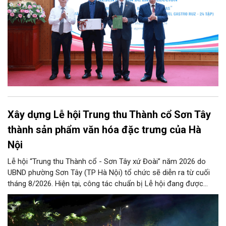
Xây dựng Lễ hội Trung thu Thành cổ Sơn Tây
thành sản phẩm văn hóa đặc trưng của Hà
Nội
Lễ hội “Trung thu Thành cổ - Sơn Tây xứ Đoài” năm 2026 do
UBND phường Sơn Tây (TP Hà Nội) tổ chức sẽ diễn ra từ cuối
tháng 8/2026. Hiện tại, công tác chuẩn bị Lễ hội đang được
chính quyền phường Sơn Tây cùng các phòng, ban, ngành, đơn
vị và 25 tổ dân phố khẩn trương triển khai, tạo khí thế sôi nổi,
sẵn sàng mang đến cho Nhân dân và du khách một mùa Trung