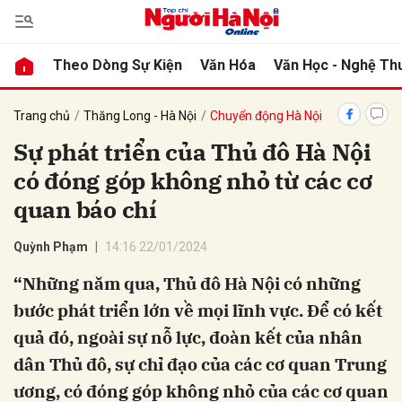
Theo Dòng Sự Kiện
Văn Hóa
Văn Học - Nghệ Th
bình luận
Trang chủ
Thăng Long - Hà Nội
Chuyển động Hà Nội
Sự phát triển của Thủ đô Hà Nội
có đóng góp không nhỏ từ các cơ
quan báo chí
Quỳnh Phạm
14:16 22/01/2024
“Những năm qua, Thủ đô Hà Nội có những
Hủy
G
bước phát triển lớn về mọi lĩnh vực. Để có kết
quả đó, ngoài sự nỗ lực, đoàn kết của nhân
dân Thủ đô, sự chỉ đạo của các cơ quan Trung
ương, có đóng góp không nhỏ của các cơ quan