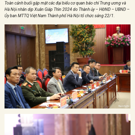
Toàn cảnh buổi gặp mặt các đại biểu cơ quan báo chí Trung ương và
Hà Nội nhân dịp Xuân Giáp Thìn 2024 do Thành ủy – HĐND – UBND –
Ủy ban MTTQ Việt Nam Thành phố Hà Nội tổ chức sáng 22/1
.