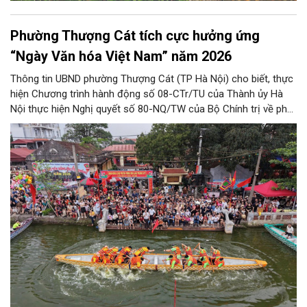
Phường Thượng Cát tích cực hưởng ứng
“Ngày Văn hóa Việt Nam” năm 2026
Thông tin UBND phường Thượng Cát (TP Hà Nội) cho biết, thực
hiện Chương trình hành động số 08-CTr/TU của Thành ủy Hà
Nội thực hiện Nghị quyết số 80-NQ/TW của Bộ Chính trị về phát
triển Văn hóa Việt Nam; Kế hoạch của UBND Thành phố Hà Nội,
phường Thượng Cát tổ chức nhiều hoạt động trong tháng
11/2026 hưởng ứng “Ngày Văn hóa Việt Nam” năm 2026 trên
địa bàn.