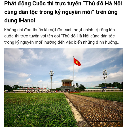
Phát động Cuộc thi trực tuyến “Thủ đô Hà Nội
cùng dân tộc trong kỷ nguyên mới” trên ứng
dụng iHanoi
Không chỉ đơn thuần là một đợt sinh hoạt chính trị rộng lớn,
cuộc thi trực tuyến với tên gọi "Thủ đô Hà Nội cùng dân tộc
trong kỷ nguyên mới" hướng đến việc biến những định hướng
chiến lược trong Nghị quyết số 02-NQ/TW của Bộ Chính trị
thành niềm tin, thành nhận thức chung của mỗi người dân.