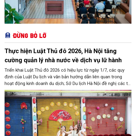
Đừng bỏ lỡ
Thực hiện Luật Thủ đô 2026, Hà Nội tăng
cường quản lý nhà nước về dịch vụ lữ hành
Triển khai Luật Thủ đô 2026 có hiệu lực từ ngày 1/7, các quy
định của Luật Du lịch và văn bản hướng dẫn liên quan trong
hoạt động kinh doanh du dịch; Sở Du lịch Hà Nội đề nghị các tổ
chức, đơn vị, doanh nghiệp kinh doanh dịch vụ lữ hành trên địa
bàn thành phố thực hiện một số nội dung quan trọng. Qua đó
góp phần thực hiện thắng lợi các mục tiêu phát triển du lịch Hà
Nội năm 2026 và giai đoạn tiếp theo.