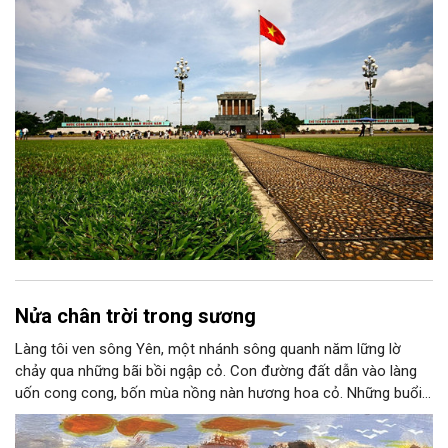
thành niềm tin, thành nhận thức chung của mỗi người dân.
Nửa chân trời trong sương
Làng tôi ven sông Yên, một nhánh sông quanh năm lững lờ
chảy qua những bãi bồi ngập cỏ. Con đường đất dẫn vào làng
uốn cong cong, bốn mùa nồng nàn hương hoa cỏ. Những buổi
hoàng hôn, khi nắng đã dịu xuống phía cuối sông, đám hoa tím
lại thẫm màu như có ai vừa rắc lên một lớp khói.