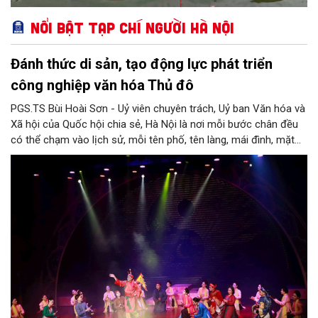
Nổi bật Tạp chí Người Hà Nội
Đánh thức di sản, tạo động lực phát triển
công nghiệp văn hóa Thủ đô
PGS.TS Bùi Hoài Sơn - Uỷ viên chuyên trách, Uỷ ban Văn hóa và
Xã hội của Quốc hội chia sẻ, Hà Nội là nơi mỗi bước chân đều
có thể chạm vào lịch sử, mỗi tên phố, tên làng, mái đình, mặt
hồ, nếp nhà, câu hát, món ăn, làn điệu, nghề thủ công đều có
thể kể một câu chuyện về chiều sâu văn hiến của dân tộc.
Nhưng trong kỷ nguyên mới, câu hỏi đặt ra không chỉ Hà Nội có
bao nhiêu di sản, bao nhiêu văn nghệ sĩ, trí thức, không gian ký
ức, mà là làm thế nào để những giá trị ấy trở thành nguồn lực
phát triển, thành sức mạnh mềm, thành động lực sáng tạo,
thành năng lực cạnh tranh của Thủ đô.