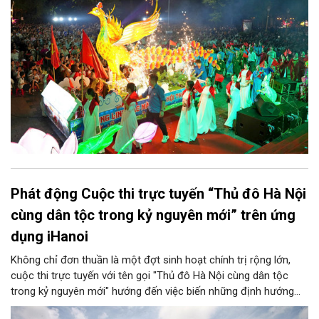
thu quy mô, đặc sắc và giàu bản sắc văn hóa xứ Đoài.
Phát động Cuộc thi trực tuyến “Thủ đô Hà Nội
cùng dân tộc trong kỷ nguyên mới” trên ứng
dụng iHanoi
Không chỉ đơn thuần là một đợt sinh hoạt chính trị rộng lớn,
cuộc thi trực tuyến với tên gọi "Thủ đô Hà Nội cùng dân tộc
trong kỷ nguyên mới" hướng đến việc biến những định hướng
chiến lược trong Nghị quyết số 02-NQ/TW của Bộ Chính trị