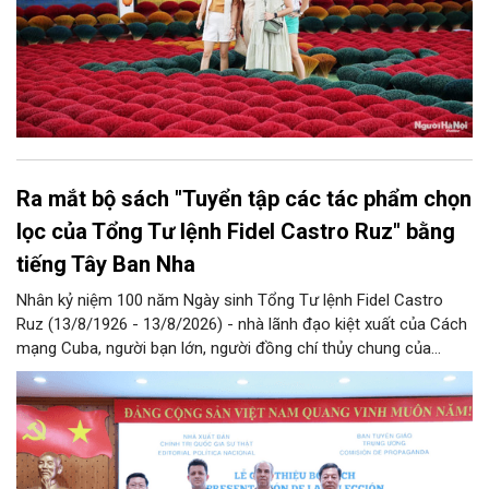
Ra mắt bộ sách "Tuyển tập các tác phẩm chọn
lọc của Tổng Tư lệnh Fidel Castro Ruz" bằng
tiếng Tây Ban Nha
Nhân kỷ niệm 100 năm Ngày sinh Tổng Tư lệnh Fidel Castro
Ruz (13/8/1926 - 13/8/2026) - nhà lãnh đạo kiệt xuất của Cách
mạng Cuba, người bạn lớn, người đồng chí thủy chung của
Đảng, Nhà nước và nhân dân Việt Nam, chiều 5/8, tại Hà Nội,
Nhà xuất bản Chính trị quốc gia Sự thật phối hợp với Ban Tuyên
giáo Trung ương tổ chức Lễ giới thiệu bộ sách “Tuyển tập các
tác phẩm chọn lọc của Tổng Tư lệnh Fidel Castro Ruz” gồm 24
tập bằng tiếng Tây Ban Nha.