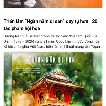
Triển lãm “Ngàn năm di sản” quy tụ hơn 120
tác phẩm hội họa
Hướng tới chuỗi sự kiện trọng đại kỷ niệm 950 năm Quốc Tử
Giám (1076 – 2026) cùng 81 năm Quốc khánh nước Cộng hòa
xã hội chủ nghĩa Việt Nam, triển lãm mỹ thuật mang tên “Ngàn
năm di sản” sẽ chính thức khai mạc vào ngày 8/8 tại Nhà Thái
Học, Di tích Quốc gia đặc biệt Văn Miếu – Quốc Tử Giám. Sự
kiện kéo dài đến ngày 25/9/2026 hứa hẹn trở thành điểm đến
văn hóa đầy sức hút, góp phần làm phong phú đời sống nghệ
thuật của Thủ đô trong mùa thu này.