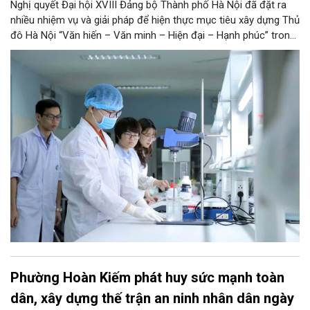
Nghị quyết Đại hội XVIII Đảng bộ Thành phố Hà Nội đã đặt ra
nhiều nhiệm vụ và giải pháp để hiện thực mục tiêu xây dựng Thủ
đô Hà Nội “Văn hiến – Văn minh – Hiện đại – Hạnh phúc” trong
thời kỳ mới. Trong đó, Hà Nội sẽ thúc đẩy phát triển khoa học,
công nghệ, đổi mới sáng tạo và chuyển đổi số toàn diện trong
mọi lĩnh vực…
Phường Hoàn Kiếm phát huy sức mạnh toàn
dân, xây dựng thế trận an ninh nhân dân ngày