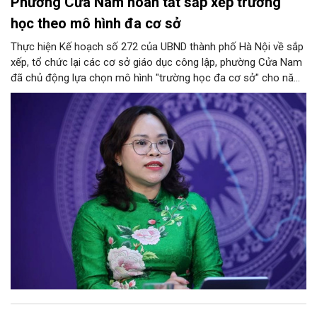
Phường Cửa Nam hoàn tất sắp xếp trường
học theo mô hình đa cơ sở
Thực hiện Kế hoạch số 272 của UBND thành phố Hà Nội về sắp
xếp, tổ chức lại các cơ sở giáo dục công lập, phường Cửa Nam
đã chủ động lựa chọn mô hình "trường học đa cơ sở" cho năm
học 2026 - 2027. Phương án này vừa giúp tinh gọn đầu mối
quản lý, nâng cao hiệu quả khai thác cơ sở vật chất, vừa bảo
đảm nguyên tắc "không làm xáo trộn điểm học", giữ vững tâm
lý cho học sinh và phụ huynh. Trao đổi với Phóng viên Tạp chí
Người Hà Nội, đồng chí Trịnh Ngọc Trâm - UVBTV, Phó Chủ tịch
UBND phường Cửa Nam đã làm rõ nh