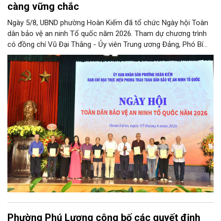
càng vững chắc
Ngày 5/8, UBND phường Hoàn Kiếm đã tổ chức Ngày hội Toàn
dân bảo vệ an ninh Tổ quốc năm 2026. Tham dự chương trình
có đồng chí Vũ Đại Thắng - Ủy viên Trung ương Đảng, Phó Bí
thư Thành ủy, Chủ tịch UBND thành phố; Đại tá Nguyễn Tiến Đạt,
Ủy viên Ban Thường vụ Đảng ủy, Phó Giám đốc Công an thành
phố Hà Nội, cùng dự có các đồng chí đại diện lãnh đạo các Sở,
ban, ngành thuộc Thành phố Hà Nội, các phòng nghiệp vụ Công
an Thành phố Hà Nội.
Phường Phú Lương công bố các quyết định