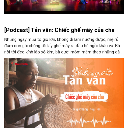
[Podcast] Tản văn: Chiếc ghế mây của cha
Những ngày mưa to gió lớn, không đi làm nương được, mẹ rủ
đám con gái chúng tôi lấy ghế mây ra đầu hè ngồi khâu vá. Bà
nội tôi đeo kính lão xỏ kim, bà cười móm mém theo những câu
chuyện kể tếu táo của đám trẻ chúng tôi. Chiếc ghế mây phát
ra âm thanh kin kít chịu đựng sức nặng cơ thể con người theo
những điệu cười khúc khích.