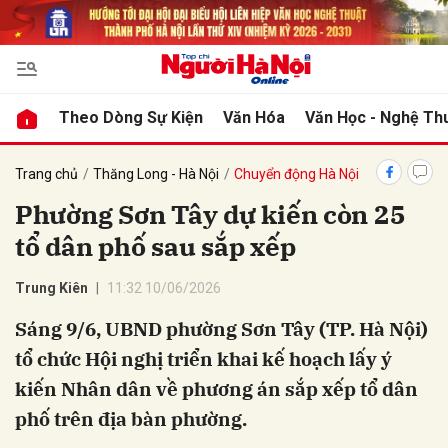
bình luận
Theo Dòng Sự Kiện
Văn Hóa
Văn Học - Nghệ Th
Trang chủ
Thăng Long - Hà Nội
Chuyển động Hà Nội
Phường Sơn Tây dự kiến còn 25
tổ dân phố sau sắp xếp
Trung Kiên
11:32 10/06/2026
Sáng 9/6, UBND phường Sơn Tây (TP. Hà Nội)
Hủy
G
tổ chức Hội nghị triển khai kế hoạch lấy ý
kiến Nhân dân về phương án sắp xếp tổ dân
phố trên địa bàn phường.