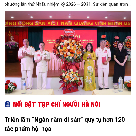
phường lần thứ Nhất, nhiệm kỳ 2026 – 2031. Sự kiện quan trọng
này đánh dấu mốc kiện toàn tổ chức, mở ra chặng đường mới
nhằm tập hợp, đoàn kết và phát huy tối đa kinh nghiệm, trí tuệ
của lực lượng cựu CAND trong công tác giữ gìn an ninh trật tự,
phục vụ Nhân dân và phát triển địa phương.
Nổi bật Tạp chí Người Hà Nội
Triển lãm “Ngàn năm di sản” quy tụ hơn 120
tác phẩm hội họa