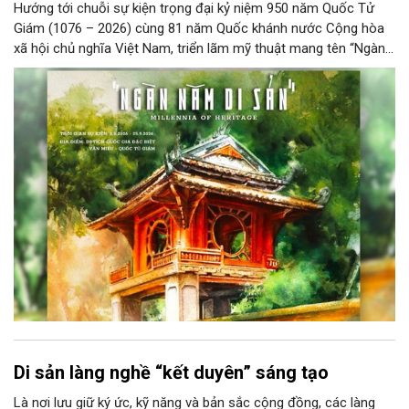
Hướng tới chuỗi sự kiện trọng đại kỷ niệm 950 năm Quốc Tử
Giám (1076 – 2026) cùng 81 năm Quốc khánh nước Cộng hòa
xã hội chủ nghĩa Việt Nam, triển lãm mỹ thuật mang tên “Ngàn
năm di sản” sẽ chính thức khai mạc vào ngày 8/8 tại Nhà Thái
Học, Di tích Quốc gia đặc biệt Văn Miếu – Quốc Tử Giám. Sự
kiện kéo dài đến ngày 25/9/2026 hứa hẹn trở thành điểm đến
văn hóa đầy sức hút, góp phần làm phong phú đời sống nghệ
thuật của Thủ đô trong mùa thu này.
Di sản làng nghề “kết duyên” sáng tạo
Là nơi lưu giữ ký ức, kỹ năng và bản sắc cộng đồng, các làng