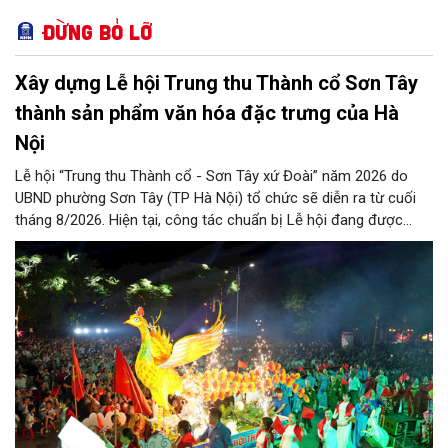
Đừng bỏ lỡ
Xây dựng Lễ hội Trung thu Thành cổ Sơn Tây
thành sản phẩm văn hóa đặc trưng của Hà
Nội
Lễ hội “Trung thu Thành cổ - Sơn Tây xứ Đoài” năm 2026 do
UBND phường Sơn Tây (TP Hà Nội) tổ chức sẽ diễn ra từ cuối
tháng 8/2026. Hiện tại, công tác chuẩn bị Lễ hội đang được
chính quyền phường Sơn Tây cùng các phòng, ban, ngành, đơn
vị và 25 tổ dân phố khẩn trương triển khai, tạo khí thế sôi nổi,
sẵn sàng mang đến cho Nhân dân và du khách một mùa Trung
thu quy mô, đặc sắc và giàu bản sắc văn hóa xứ Đoài.