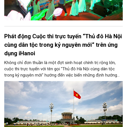
Phát động Cuộc thi trực tuyến “Thủ đô Hà Nội
cùng dân tộc trong kỷ nguyên mới” trên ứng
dụng iHanoi
Không chỉ đơn thuần là một đợt sinh hoạt chính trị rộng lớn,
cuộc thi trực tuyến với tên gọi "Thủ đô Hà Nội cùng dân tộc
trong kỷ nguyên mới" hướng đến việc biến những định hướng
chiến lược trong Nghị quyết số 02-NQ/TW của Bộ Chính trị
thành niềm tin, thành nhận thức chung của mỗi người dân.