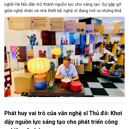
nghề Hà Nội dần trở thành nguồn lực cho sáng tạo. Sự gặp gỡ
giữa nghệ nhân và nhà thiết kế, nghệ sĩ đang mở ra những khả
năng phát triển mới cho thủ công đương đại trên nền tảng di
sản. Từ những cuộc “kết duyên” đầy cảm hứng ấy, Hà Nội đang
khơi thông mạch ngầm của hệ sinh thái thủ công, biến vốn cổ
thành động lực bền vững cho tương lai.
Phát huy vai trò của văn nghệ sĩ Thủ đô: Khơi
dậy nguồn lực sáng tạo cho phát triển công