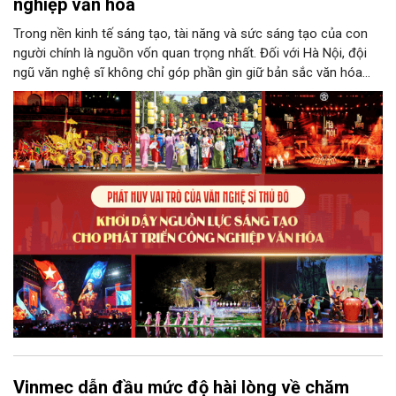
nghiệp văn hóa
Trong nền kinh tế sáng tạo, tài năng và sức sáng tạo của con
người chính là nguồn vốn quan trọng nhất. Đối với Hà Nội, đội
ngũ văn nghệ sĩ không chỉ góp phần gìn giữ bản sắc văn hóa
mà còn giữ vai trò trung tâm trong quá trình hình thành các sản
phẩm công nghiệp văn hóa có giá trị. Khơi dậy, phát huy và tạo
điều kiện để nguồn lực sáng tạo ấy phát triển sẽ là “chìa khóa”
để Hà Nội khai thác hiệu quả tiềm năng văn hóa, nâng cao năng
lực cạnh tranh và khẳng định vị thế của một trung tâm sáng tạo
trong kỷ nguyên mới.
Vinmec dẫn đầu mức độ hài lòng về chăm