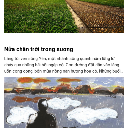
Nửa chân trời trong sương
Làng tôi ven sông Yên, một nhánh sông quanh năm lững lờ
chảy qua những bãi bồi ngập cỏ. Con đường đất dẫn vào làng
uốn cong cong, bốn mùa nồng nàn hương hoa cỏ. Những buổi
hoàng hôn, khi nắng đã dịu xuống phía cuối sông, đám hoa tím
lại thẫm màu như có ai vừa rắc lên một lớp khói.