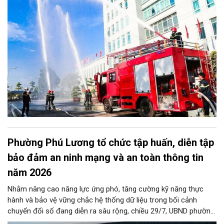
với 100% cơ sở năng lượng, nhà chung cư (bao gồm nhà tập
thể, nhà đa năng/hỗn hợp) và cơ sở hóa chất trên toàn địa bàn,
đặc biệt dứt điểm kiểm tra toàn bộ các cơ sở nhà chung cư.
Phường Phú Lương tổ chức tập huấn, diễn tập
bảo đảm an ninh mạng và an toàn thông tin
năm 2026
Nhằm nâng cao năng lực ứng phó, tăng cường kỹ năng thực
hành và bảo vệ vững chắc hệ thống dữ liệu trong bối cảnh
chuyển đổi số đang diễn ra sâu rộng, chiều 29/7, UBND phường
Phú Lương đã tổ chức thành công Hội nghị tập huấn và diễn