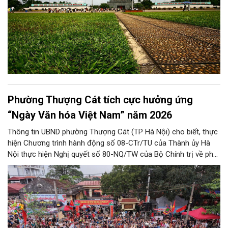
Phường Thượng Cát tích cực hưởng ứng
“Ngày Văn hóa Việt Nam” năm 2026
Thông tin UBND phường Thượng Cát (TP Hà Nội) cho biết, thực
hiện Chương trình hành động số 08-CTr/TU của Thành ủy Hà
Nội thực hiện Nghị quyết số 80-NQ/TW của Bộ Chính trị về phát
triển Văn hóa Việt Nam; Kế hoạch của UBND Thành phố Hà Nội,
phường Thượng Cát tổ chức nhiều hoạt động trong tháng
11/2026 hưởng ứng “Ngày Văn hóa Việt Nam” năm 2026 trên
địa bàn.