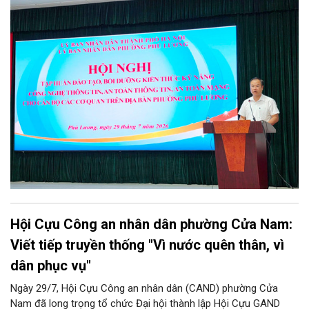
tập công tác bảo đảm an ninh mạng, an ninh dữ liệu năm 2026.
Chương trình được thiết kế bài bản, hướng tới đối tượng là toàn
thể đội ngũ cán bộ, công chức, viên chức và người lao động
đang trực tiếp công tác tại các cơ quan, đơn vị, phòng ban
chuyên môn trên địa bàn phường.
Hội Cựu Công an nhân dân phường Cửa Nam:
Viết tiếp truyền thống "Vì nước quên thân, vì
dân phục vụ"
Ngày 29/7, Hội Cựu Công an nhân dân (CAND) phường Cửa
Nam đã long trọng tổ chức Đại hội thành lập Hội Cựu GAND