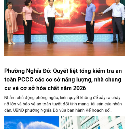
Phường Nghĩa Đô: Quyết liệt tổng kiểm tra an
toàn PCCC các cơ sở năng lượng, nhà chung
cư và cơ sở hóa chất năm 2026
Nhằm chủ động phòng ngừa, kiên quyết không để xảy ra cháy
nổ lớn và bảo vệ an toàn tuyệt đối tính mạng, tài sản của nhân
dân, UBND phường Nghĩa Đô vừa ban hành Kế hoạch số
276/KH-UBND. Theo đó, từ nay đến trước ngày 25/11/2026,
phường Nghĩa Đô sẽ ra quân kiểm tra định kỳ và đột xuất đối