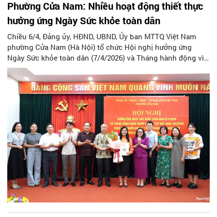
Phường Cửa Nam: Nhiều hoạt động thiết thực
hưởng ứng Ngày Sức khỏe toàn dân
Chiều 6/4, Đảng ủy, HĐND, UBND, Ủy ban MTTQ Việt Nam
phường Cửa Nam (Hà Nội) tổ chức Hội nghị hưởng ứng
Ngày Sức khỏe toàn dân (7/4/2026) và Tháng hành động vì
người khuyết tật Việt Nam, đồng thời trao tặng quà cho
người khuyết tật có hoàn cảnh khó khăn trên địa bàn, nhân
kỷ niệm 28 năm Ngày Người khuyết tật Việt Nam (18/4/1998
– 18/4/2026).