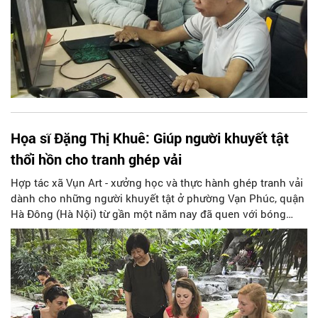
Họa sĩ Đặng Thị Khuê: Giúp người khuyết tật
thổi hồn cho tranh ghép vải
Hợp tác xã Vụn Art - xưởng học và thực hành ghép tranh vải
dành cho những người khuyết tật ở phường Vạn Phúc, quận
Hà Đông (Hà Nội) từ gần một năm nay đã quen với bóng
dáng của họa sĩ Đặng Thị Khuê - người đã đồng hành và
giúp những người khuyết tật của hợp tác xã thổi hồn cho
những bức tranh được làm từ vải vụn. Ở tuổi 73, những
tưởng có thể buông bỏ việc “đời” để chuyên tâm với nghệ
thuật, nhưng duyên nợ với giá trị di sản, đã đưa bà gắn bó
với những số phận không may mắn.