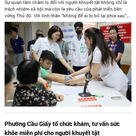
Sự quan tâm chăm lo đối với người khuyết tật không chỉ là
trách nhiệm xã hội mà còn là yêu cầu của phát triển bền
vững Thủ đô. Với tinh thần “không để ai bị bỏ lại phía sau”,
Ban Thường vụ Thành ủy Hà Nội yêu cầu các cấp ủy đảng,
chính quyền, Mặt trận Tổ quốc và các tổ chức chính trị - xã
hội tăng cường lãnh đạo, triển khai đồng bộ các chủ trương,
chính sách của Đảng, pháp luật của Nhà nước đối với người
khuyết tật trên địa bàn Thành phố.
Phường Cầu Giấy tổ chức khám, tư vấn sức
khỏe miễn phí cho người khuyết tật