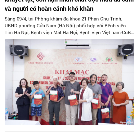
và người có hoàn cảnh khó khăn
Sáng 09/4, tại Phòng khám đa khoa 21 Phan Chu Trinh,
UBND phường Cửa Nam (Hà Nội) phối hợp với Bệnh viện
Tim Hà Nội, Bệnh viện Mắt Hà Nội, Bệnh viện Việt nam-CuBa
tổ chức khám, chăm sóc sức khỏe người khuyết tật, người
hộ cận nghèo và con nạn nhân chất độc da cam trên địa bàn
năm 2026.