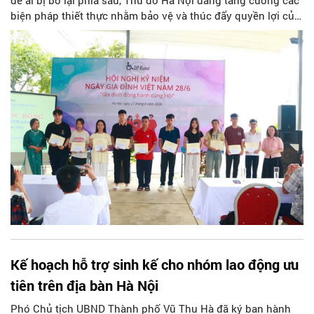
biện pháp thiết thực nhằm bảo vệ và thúc đẩy quyền lợi của
người khuyết tật. Đây là bước đi mang tính chiến lược nhằm
hiện thực hóa các cam kết quốc tế, đồng thời mang lại sự hỗ
trợ toàn diện và nhân văn nhất cho cộng đồng yếu thế trên
địa bàn thành phố từ nay đến năm 2030.
Kế hoạch hỗ trợ sinh kế cho nhóm lao động ưu
tiên trên địa bàn Hà Nội
Phó Chủ tịch UBND Thành phố Vũ Thu Hà đã ký ban hành