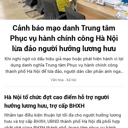
Cảnh báo mạo danh Trung tâm
Phục vụ hành chính công Hà Nội
lừa đảo người hưởng lương hưu
Khi nghi ngờ có dấu hiệu giả mạo hoặc phát hiện hành vi lợi
dụng danh nghĩa Trung tâm Phục vụ hành chính công
thành phố Hà Nội để lừa đảo, người dân cần phản ánh ngay
qua Tổng đài 024 1022 (nhánh phím 7) hoặc thông báo cho
Văn hóa - Xã hội
cơ quan Công an nơi gần nhất để được hướng dẫn, xử lý
theo quy định của pháp luật...
Hà Nội tổ chức đợt cao điểm hỗ trợ người
hưởng lương hưu, trợ cấp BHXH
Nhằm tạo điều kiện thuận lợi tối đa cho người hưởng lương
hưu và trợ cấp BHXH, UBND thành phố Hà Nội đã phối hợp
chặt chẽ cùng BHXH thành phố, trung tâm phục vụ hành