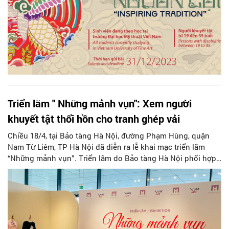
Triển lãm " Những mảnh vụn": Xem người
khuyết tật thổi hồn cho tranh ghép vải
Chiều 18/4, tại Bảo tàng Hà Nội, đường Phạm Hùng, quận
Nam Từ Liêm, TP Hà Nội đã diễn ra lễ khai mạc triển lãm
“Những mảnh vụn”. Triển lãm do Bảo tàng Hà Nội phối hợp
với Hợp tác xã Vụn Art tổ chức là một hoạt động hoạt động
thiết thực hướng tới kỷ niệm ngày bảo vệ, chăm sóc người
khuyết tật Việt Nam đồng thời góp phần lan tỏa những giá
trị tốt đẹp về nghị lực sống, vượt khó, vươn lên của những
người khuyết tật.