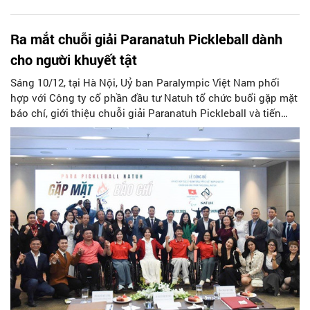
Ra mắt chuỗi giải Paranatuh Pickleball dành
cho người khuyết tật
Sáng 10/12, tại Hà Nội, Uỷ ban Paralympic Việt Nam phối
hợp với Công ty cổ phần đầu tư Natuh tổ chức buổi gặp mặt
báo chí, giới thiệu chuỗi giải Paranatuh Pickleball và tiến
hành ký kết hợp tác chiến lược giữa hai bên, nhằm hướng tới
tương lai của “thể thao hoà nhập” tại Việt Nam.