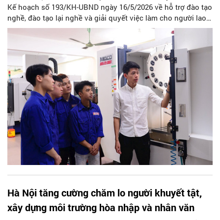
Kế hoạch số 193/KH-UBND ngày 16/5/2026 về hỗ trợ đào tạo
nghề, đào tạo lại nghề và giải quyết việc làm cho người lao
động thuộc hộ nghèo, hộ cận nghèo, dân tộc thiểu số, lao
động là người khuyết tật, người cao tuổi, người chấp hành
xong hình phạt tù, người sau cai nghiện ma túy, lao động
nông thôn, lao động có đất thu hồi, lao động hưởng bảo
hiểm thất nghiệp, thanh niên trên địa bàn thành phố Hà Nội
giai đoạn 2026 - 2030.
Hà Nội tăng cường chăm lo người khuyết tật,
xây dựng môi trường hòa nhập và nhân văn