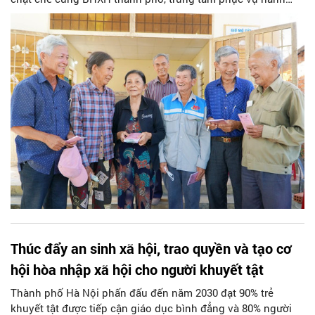
chính công, chính quyền địa phương và ngành bưu điện
triển khai các giải pháp hỗ trợ đồng bộ. Trong thời gian qua,
các tổ xung kích liên ngành đã được thành lập để hỗ trợ trực
tiếp, hướng dẫn làm thủ tục và chứng thực chữ ký tại các
điểm sinh hoạt cộng đồng hoặc ngay tại nhà cho những
trường hợp đặc biệt như người cao tuổi hay người có sức
khỏe yếu.
Thúc đẩy an sinh xã hội, trao quyền và tạo cơ
hội hòa nhập xã hội cho người khuyết tật
Thành phố Hà Nội phấn đấu đến năm 2030 đạt 90% trẻ
khuyết tật được tiếp cận giáo dục bình đẳng và 80% người