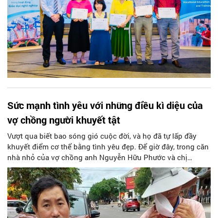
Sức mạnh tình yêu với những điều kì diệu của
vợ chồng người khuyết tật
Vượt qua biết bao sóng gió cuộc đời, và họ đã tự lấp đầy
khuyết điểm cơ thể bằng tình yêu đẹp. Để giờ đây, trong căn
nhà nhỏ của vợ chồng anh Nguyễn Hữu Phước và chị
Nguyễn Thị Hồng Lan (cùng sinh năm 1971, trú tại thôn Kon
Tu 2- Xã Đăk bla - TP Kon Tum- Tỉnh Kon Tum) luôn tràn
ngập tiếng cười, sự ấm áp, tình yêu thương. Đó chính là một
điều kì diệu của vợ chồng anh chị.