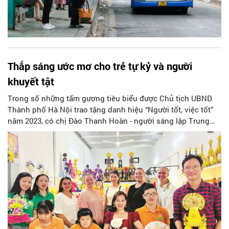
Thắp sáng ước mơ cho trẻ tự kỷ và người
khuyết tật
Trong số những tấm gương tiêu biểu được Chủ tịch UBND
Thành phố Hà Nội trao tặng danh hiệu “Người tốt, việc tốt”
năm 2023, có chị Đào Thanh Hoàn - người sáng lập Trung
tâm Nghiên cứu và Ứng dụng Tâm lý - Giáo dục Ngọc Ân.
Bằng tình yêu thương và trách nhiệm với cộng đồng, chị đã
tạo dựng “ngôi nhà” thứ hai cho trẻ tự kỷ, người khuyết tật,
tạo cơ hội cho các con được vươn lên và hòa nhập với cộng
đồng.