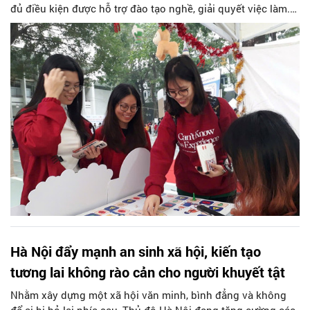
đủ điều kiện được hỗ trợ đào tạo nghề, giải quyết việc làm.
Đồng thời hướng tới mục tiêu 100% thư viện công cộng có
không gian đọc chuyên biệt, bảo đảm trợ giúp pháp lý miễn
phí và hỗ trợ toàn diện cho phụ nữ khuyết tật...
Hà Nội đẩy mạnh an sinh xã hội, kiến tạo
tương lai không rào cản cho người khuyết tật
Nhằm xây dựng một xã hội văn minh, bình đẳng và không
để ai bị bỏ lại phía sau, Thủ đô Hà Nội đang tăng cường các