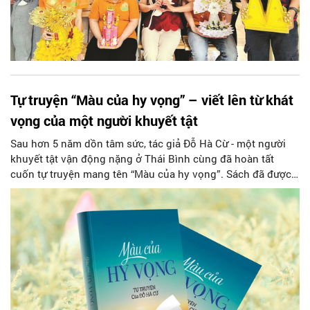
Tự truyện “Màu của hy vọng” – viết lên từ khát
vọng của một người khuyết tật
Sau hơn 5 năm dồn tâm sức, tác giả Đỗ Hà Cừ - một người
khuyết tật vận động nặng ở Thái Bình cùng đã hoàn tất
cuốn tự truyện mang tên “Màu của hy vọng”. Sách đã được
NXB Phụ nữ Việt Nam ấn hành và đang được tác giả phát
hành trên trang facebook cá nhân với tâm nguyện dùng số
tiền thu được từ 1000 cuốn sách in lần đầu để gây quỹ xây
dựng các tủ sách cộng đồng do người khuyết tật quản lý.