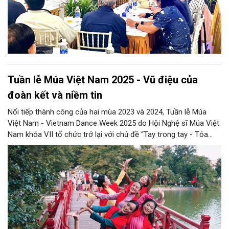
Tuần lễ Múa Việt Nam 2025 - Vũ điệu của
đoàn kết và niềm tin
Nối tiếp thành công của hai mùa 2023 và 2024, Tuần lễ Múa
Việt Nam - Vietnam Dance Week 2025 do Hội Nghệ sĩ Múa Việt
Nam khóa VII tổ chức trở lại với chủ đề “Tay trong tay - Tỏa
sáng tương lai”. Sự kiện không chỉ là một sân khấu nghệ thuật,
mà còn là biểu tượng cho tinh thần đoàn kết, hội nhập và sức
mạnh mềm văn hóa của dân tộc Việt Nam trong giai đoạn đổi
mới.