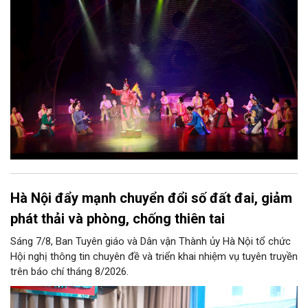
bao nhiêu di sản, bao nhiêu văn nghệ sĩ, trí thức, không gian ký
ức, mà là làm thế nào để những giá trị ấy trở thành nguồn lực
phát triển, thành sức mạnh mềm, thành động lực sáng tạo,
thành năng lực cạnh tranh của Thủ đô.
Hà Nội đẩy mạnh chuyển đổi số đất đai, giảm
phát thải và phòng, chống thiên tai
Sáng 7/8, Ban Tuyên giáo và Dân vận Thành ủy Hà Nội tổ chức
Hội nghị thông tin chuyên đề và triển khai nhiệm vụ tuyên truyền
trên báo chí tháng 8/2026.