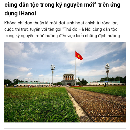
cùng dân tộc trong kỷ nguyên mới” trên ứng
dụng iHanoi
Không chỉ đơn thuần là một đợt sinh hoạt chính trị rộng lớn,
cuộc thi trực tuyến với tên gọi "Thủ đô Hà Nội cùng dân tộc
trong kỷ nguyên mới" hướng đến việc biến những định hướng
chiến lược trong Nghị quyết số 02-NQ/TW của Bộ Chính trị
thành niềm tin, thành nhận thức chung của mỗi người dân.