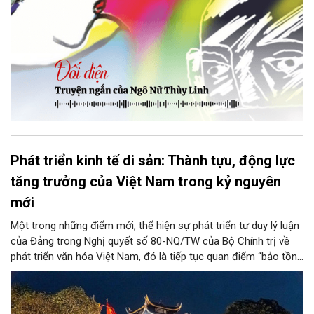
Phát triển kinh tế di sản: Thành tựu, động lực
tăng trưởng của Việt Nam trong kỷ nguyên
mới
Một trong những điểm mới, thể hiện sự phát triển tư duy lý luận
của Đảng trong Nghị quyết số 80-NQ/TW của Bộ Chính trị về
phát triển văn hóa Việt Nam, đó là tiếp tục quan điểm “bảo tồn
và phát huy giá trị di sản văn hóa gắn kết với phát triển kinh tế -
xã hội và du lịch”; đồng thời, nâng lên một tầm cao mới: “phát
triển kinh tế di sản”.