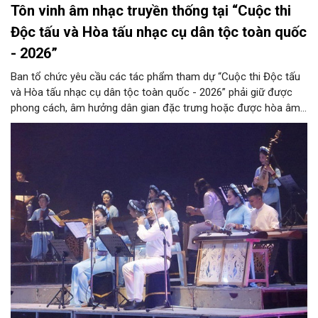
Tôn vinh âm nhạc truyền thống tại “Cuộc thi
Độc tấu và Hòa tấu nhạc cụ dân tộc toàn quốc
- 2026”
Ban tổ chức yêu cầu các tác phẩm tham dự “Cuộc thi Độc tấu
và Hòa tấu nhạc cụ dân tộc toàn quốc - 2026” phải giữ được
phong cách, âm hưởng dân gian đặc trưng hoặc được hòa âm,
phối khí mới trên nền tảng làn điệu âm nhạc truyền thống Việt
Nam, đồng thời phải được trình diễn trực tiếp bằng nhạc cụ dân
tộc.