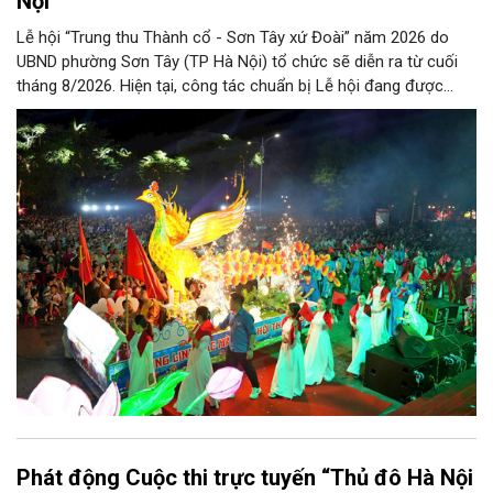
Nội
Lễ hội “Trung thu Thành cổ - Sơn Tây xứ Đoài” năm 2026 do
UBND phường Sơn Tây (TP Hà Nội) tổ chức sẽ diễn ra từ cuối
tháng 8/2026. Hiện tại, công tác chuẩn bị Lễ hội đang được
chính quyền phường Sơn Tây cùng các phòng, ban, ngành, đơn
vị và 25 tổ dân phố khẩn trương triển khai, tạo khí thế sôi nổi,
sẵn sàng mang đến cho Nhân dân và du khách một mùa Trung
thu quy mô, đặc sắc và giàu bản sắc văn hóa xứ Đoài.
Phát động Cuộc thi trực tuyến “Thủ đô Hà Nội