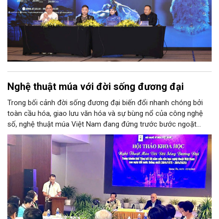
Nghệ thuật múa với đời sống đương đại
Trong bối cảnh đời sống đương đại biến đổi nhanh chóng bởi
toàn cầu hóa, giao lưu văn hóa và sự bùng nổ của công nghệ
số, nghệ thuật múa Việt Nam đang đứng trước bước ngoặt
quan trọng. Câu hỏi lớn đặt ra cho giới nghề là làm thế nào để
nghệ thuật múa vừa giữ được bản sắc dân tộc, vừa thích ứng
với nhu cầu thẩm mỹ đa dạng của khán giả hôm nay. Từ yêu
cầu cấp thiết đó, ngày 15/11/2025, Hội Nghệ sĩ Múa Việt Nam
tổ chức Hội thảo “Nghệ thuật múa với đời sống đương đại”, quy
tụ các nhà nghiên cứu lý luận, phê bì