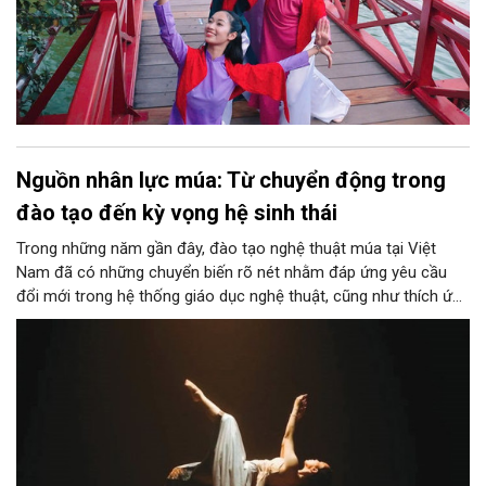
Nguồn nhân lực múa: Từ chuyển động trong
đào tạo đến kỳ vọng hệ sinh thái
Trong những năm gần đây, đào tạo nghệ thuật múa tại Việt
Nam đã có những chuyển biến rõ nét nhằm đáp ứng yêu cầu
đổi mới trong hệ thống giáo dục nghệ thuật, cũng như thích ứng
với sự thay đổi nhanh chóng của đời sống biểu diễn và thị
trường lao động văn hóa. Nhu cầu về một thế hệ nghệ sĩ múa
có tư duy sáng tạo, khả năng phản biện và hội nhập đang đặt ra
yêu cầu mới cho các cơ sở đào tạo chuyên nghiệp. Kỳ thi tốt
nghiệp của Khoa Múa - Trường Đại học Sân khấu và Điện ảnh
Hà Nội năm 2025 đã cho thấy rõ xu hướng này với nhiều tín hiệu
tích cực trong đào tạo song vẫn còn nhiều vấn đề cần giải