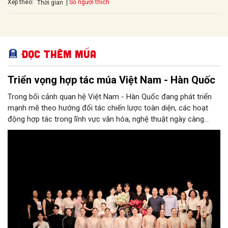
Xếp theo:
Số người thích
Thời gian
Đọc thêm Múa
Triển vọng hợp tác múa Việt Nam - Hàn Quốc
Trong bối cảnh quan hệ Việt Nam - Hàn Quốc đang phát triển
mạnh mẽ theo hướng đối tác chiến lược toàn diện, các hoạt
động hợp tác trong lĩnh vực văn hóa, nghệ thuật ngày càng
đóng vai trò quan trọng như một kênh kết nối mềm giữa hai
quốc gia. Trong dòng chảy đó, chuyến thăm và biểu diễn của
Trường Đại học Nghệ thuật Quốc gia Hàn Quốc (K-ARTS) tại Hà
Nội trong tháng 4 vừa qua không chỉ là một sự kiện giao lưu
nghệ thuật, mà còn gợi mở những hướng tiếp cận mới trong
hợp tác đào tạo, sáng tạo và phát triển nghệ thuật biểu diễn
giữa hai quốc gia.