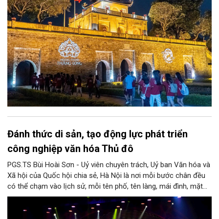
Đánh thức di sản, tạo động lực phát triển
công nghiệp văn hóa Thủ đô
PGS.TS Bùi Hoài Sơn - Uỷ viên chuyên trách, Uỷ ban Văn hóa và
Xã hội của Quốc hội chia sẻ, Hà Nội là nơi mỗi bước chân đều
có thể chạm vào lịch sử, mỗi tên phố, tên làng, mái đình, mặt
hồ, nếp nhà, câu hát, món ăn, làn điệu, nghề thủ công đều có
thể kể một câu chuyện về chiều sâu văn hiến của dân tộc.
Nhưng trong kỷ nguyên mới, câu hỏi đặt ra không chỉ Hà Nội có