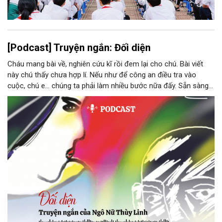
[Podcast] Truyện ngắn: Đối diện
Cháu mang bài về, nghiên cứu kĩ rồi đem lại cho chú. Bài viết
này chú thấy chưa hợp lí. Nếu như để công an điều tra vào
cuộc, chú e… chúng ta phải làm nhiều bước nữa đấy. Sẵn sàng
thì tiếp tục nhé! Chú Minh cầm tập bài viết đưa lại cho Thy. Cô
ngại ngùng đỡ lấy. Đây là lần thứ ba, loạt bài phóng sự của mình
bị Tổng biên tập kêu lên để trả lại...