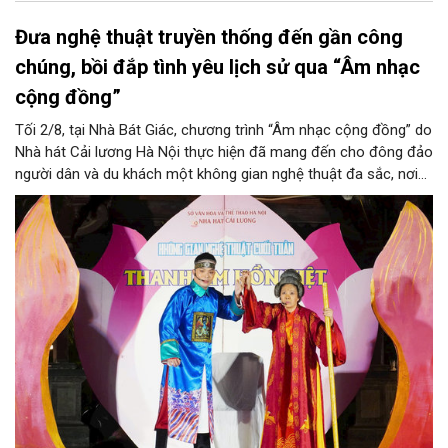
Đưa nghệ thuật truyền thống đến gần công
chúng, bồi đắp tình yêu lịch sử qua “Âm nhạc
cộng đồng”
Tối 2/8, tại Nhà Bát Giác, chương trình “Âm nhạc cộng đồng” do
Nhà hát Cải lương Hà Nội thực hiện đã mang đến cho đông đảo
người dân và du khách một không gian nghệ thuật đa sắc, nơi
những làn điệu cải lương, ca cổ, tân cổ và các tiết mục múa
hòa quyện trong không gian của phố đi bộ hồ Hoàn Kiếm. Đặc
biệt, chương trình có sự giao lưu của các nghệ sĩ đến từ
phương Nam, góp phần tạo nên cuộc gặp gỡ nghệ thuật giàu
cảm xúc.