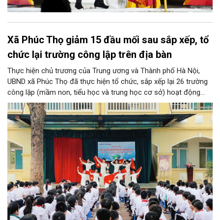
Xã Phúc Thọ giảm 15 đầu mối sau sắp xếp, tổ
chức lại trường công lập trên địa bàn
Thực hiện chủ trương của Trung ương và Thành phố Hà Nội,
UBND xã Phúc Thọ đã thực hiện tổ chức, sắp xếp lại 26 trường
công lập (mầm non, tiểu học và trung học cơ sở) hoạt động
độc lập thành 11 trường. Sau khi sắp xếp, xã Phúc Thọ giảm 15
đầu mối đơn vị, tỷ lệ tinh gọn đạt 57,69%.