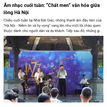
Âm nhạc cuối tuần: “Chất men” văn hóa giữa
lòng Hà Nội
Chiều cuối tuần tại Nhà Bát Giác, những thanh âm đầu tiên của
"Hà Nội - Niềm tin và hy vọng" vang lên như một lời chào quen
thuộc dành cho người dân và du khách. Tiếp sau đó, những giai
điệu jazz kinh điển của thế giới lần lượt cất lên qua phần biểu
diễn của NSƯT Quyền Văn Minh và các nghệ sĩ Bình Minh Jazz
Club, mở ra một không gian âm nhạc giàu cảm xúc ngay giữa
trung tâm Thủ đô.