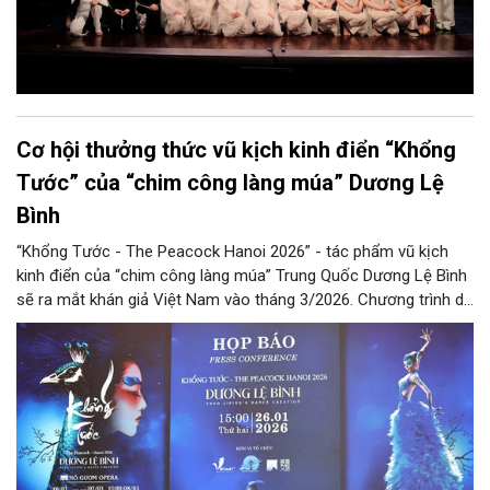
Cơ hội thưởng thức vũ kịch kinh điển “Khổng
Tước” của “chim công làng múa” Dương Lệ
Bình
“Khổng Tước - The Peacock Hanoi 2026” - tác phẩm vũ kịch
kinh điển của “chim công làng múa” Trung Quốc Dương Lệ Bình
sẽ ra mắt khán giả Việt Nam vào tháng 3/2026. Chương trình dự
kiến được biểu diễn vào 20h ngày 6/3, 20h ngày 7/3 và 15h, 20h
ngày 8/3 tại Nhà hát Hồ Gươm (Hà Nội).