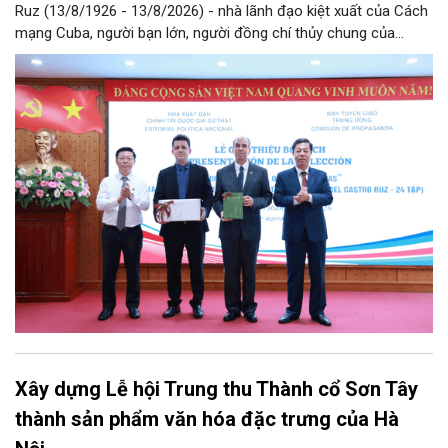
Ruz (13/8/1926 - 13/8/2026) - nhà lãnh đạo kiệt xuất của Cách
mạng Cuba, người bạn lớn, người đồng chí thủy chung của
Đảng, Nhà nước và nhân dân Việt Nam, chiều 5/8, tại Hà Nội,
Nhà xuất bản Chính trị quốc gia Sự thật phối hợp với Ban Tuyên
giáo Trung ương tổ chức Lễ giới thiệu bộ sách “Tuyển tập các
tác phẩm chọn lọc của Tổng Tư lệnh Fidel Castro Ruz” gồm 24
tập bằng tiếng Tây Ban Nha.
Xây dựng Lễ hội Trung thu Thành cổ Sơn Tây
thành sản phẩm văn hóa đặc trưng của Hà