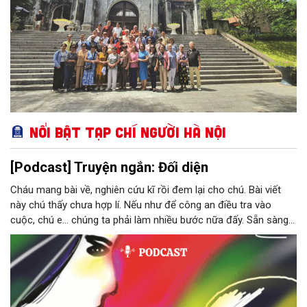
kỷ niệm trên con đường nghệ thuật và trăn trở với sự phát triển
nghệ thuật múa của Thủ đô, của nước nhà.
Nổi bật Tạp chí Người Hà Nội
[Podcast] Truyện ngắn: Đối diện
Cháu mang bài về, nghiên cứu kĩ rồi đem lại cho chú. Bài viết
này chú thấy chưa hợp lí. Nếu như để công an điều tra vào
cuộc, chú e… chúng ta phải làm nhiều bước nữa đấy. Sẵn sàng
thì tiếp tục nhé! Chú Minh cầm tập bài viết đưa lại cho Thy. Cô
ngại ngùng đỡ lấy. Đây là lần thứ ba, loạt bài phóng sự của mình
bị Tổng biên tập kêu lên để trả lại...