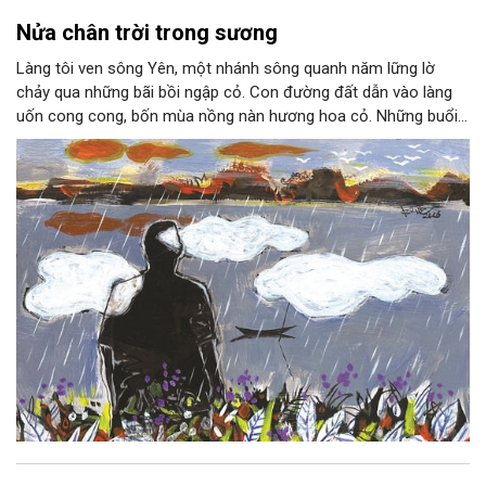
Nửa chân trời trong sương
Làng tôi ven sông Yên, một nhánh sông quanh năm lững lờ
chảy qua những bãi bồi ngập cỏ. Con đường đất dẫn vào làng
uốn cong cong, bốn mùa nồng nàn hương hoa cỏ. Những buổi
hoàng hôn, khi nắng đã dịu xuống phía cuối sông, đám hoa tím
lại thẫm màu như có ai vừa rắc lên một lớp khói.