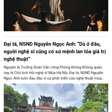
quyết từ góc độ chính sách và hệ sinh thái nghề nghiệp dành
cho nghệ sĩ múa trẻ.
Đại tá, NSND Nguyễn Ngọc Anh: “Dù ở đâu,
người nghệ sĩ cũng có sứ mệnh lan tỏa giá trị
nghệ thuật”
Nguyên là Trưởng đoàn Văn công Phòng không Không quân,
nay là Chủ tịch Hội nghệ sĩ Múa Hà Nội, Đại tá, NSND Nguyễn
Ngọc Anh luôn đau đáu vì sự phát triển của nghệ thuật múa,
không ngừng bồi đắp, lan tỏa năng lượng tích cực, góp phần
nâng cao đời sống tinh thần của quân và dân. Điềm tĩnh, dễ gần
nhưng ẩn sâu trong con người nghệ sĩ, chiến sĩ ấy là một trái
tim chất chứa tình yêu và niềm tin sắt son dành cho nghệ thuật,
dành cho quân đội. Tạp chí Người Hà Nội đã có cuộc trò
chuyện cùng Đại tá, NSND Nguyễn Ngọc Anh xung quanh những