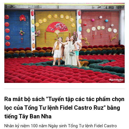
chức, đơn vị, doanh nghiệp kinh doanh dịch vụ lữ hành trên địa
bàn thành phố thực hiện một số nội dung quan trọng. Qua đó
góp phần thực hiện thắng lợi các mục tiêu phát triển du lịch Hà
Nội năm 2026 và giai đoạn tiếp theo.
Ra mắt bộ sách "Tuyển tập các tác phẩm chọn
lọc của Tổng Tư lệnh Fidel Castro Ruz" bằng
tiếng Tây Ban Nha
Nhân kỷ niệm 100 năm Ngày sinh Tổng Tư lệnh Fidel Castro