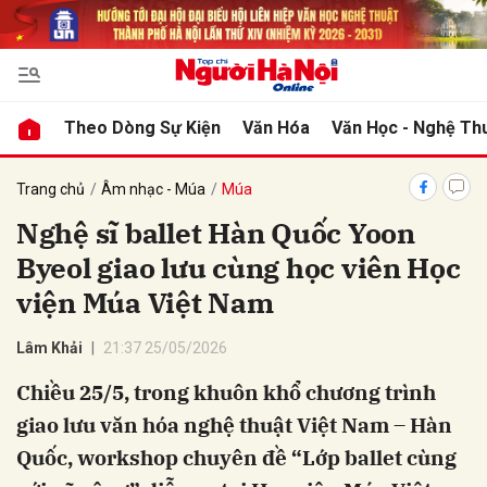
bình luận
Theo Dòng Sự Kiện
Văn Hóa
Văn Học - Nghệ Th
Trang chủ
Âm nhạc - Múa
Múa
Nghệ sĩ ballet Hàn Quốc Yoon
Byeol giao lưu cùng học viên Học
viện Múa Việt Nam
Lâm Khải
21:37 25/05/2026
Hủy
G
Chiều 25/5, trong khuôn khổ chương trình
giao lưu văn hóa nghệ thuật Việt Nam – Hàn
Quốc, workshop chuyên đề “Lớp ballet cùng