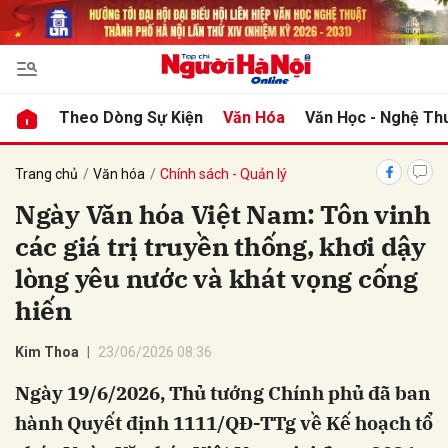
bình luận
Theo Dòng Sự Kiện
Văn Hóa
Văn Học - Nghệ Th
Trang chủ
Văn hóa
Chính sách - Quản lý
Ngày Văn hóa Việt Nam: Tôn vinh
các giá trị truyền thống, khơi dậy
lòng yêu nước và khát vọng cống
hiến
Hủy
G
Kim Thoa
23/06/2026 08:36
Ngày 19/6/2026, Thủ tướng Chính phủ đã ban
hành Quyết định 1111/QĐ-TTg về Kế hoạch tổ