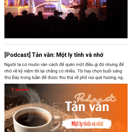
[Podcast] Tản văn: Một ly tỉnh và nhớ
Người ta có muôn vàn cách để quên một điều gì đó nhưng để
nhớ về kỷ niệm thì lại chẳng có nhiều. Tôi hay chọn buổi sáng
thứ Bảy trong tuần để được thư thả về phố núi quê hương, ngồi
đợi giọt đắng của đất đai, mưa nắng điểm từng nhịp xuống
chiếc ly sứ như đợi thời gian mở cánh cửa diệu kì của mình.