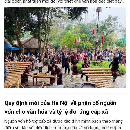
giai đoạn phát triển mới đối với thiết chế văn hóa đặc biệt này
mà còn tạo thêm động lực để Thủ đô hiện thực hóa mục tiêu
đưa văn hóa trở thành nguồn lực phát triển. Đó là định hướng
được nhấn mạnh trong Thông báo số 573-TB/TU ngày
16/7/2026 của Văn phòng Thành ủy về kết luận của đồng chí
Trần Đức Thắng, Ủy viên Bộ Chính trị, Bí thư Thành ủy tại buổi
làm việc với Làng Văn hóa - Du lịch các dân tộc Việt Nam.
Quy định mới của Hà Nội về phân bổ nguồn
vốn cho văn hóa và tỷ lệ đối ứng cấp xã
Nguồn vốn hỗ trợ cấp xã được xác định minh bạch theo thang
điểm về dân số, diện tích, mức trợ cấp và số lượng di tích lịch