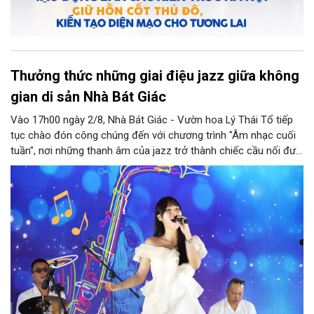
Thưởng thức những giai điệu jazz giữa không
gian di sản Nhà Bát Giác
Vào 17h00 ngày 2/8, Nhà Bát Giác - Vườn hoa Lý Thái Tổ tiếp
tục chào đón công chúng đến với chương trình "Âm nhạc cuối
tuần", nơi những thanh âm của jazz trở thành chiếc cầu nối đưa
nhiều nền văn hóa gặp gỡ trong không gian di sản giữa lòng Thủ
đô. Từ những tác phẩm kinh điển của thế giới đến những giai
điệu Việt Nam đậm chất tự sự, chương trình mở ra một hành
trình thưởng thức âm nhạc đa tầng cảm xúc, góp phần bồi đắp
diện mạo văn hóa của Hà Nội - Thành phố sáng tạo.