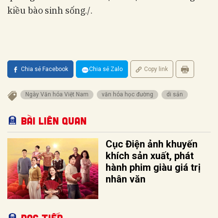
kiều bào sinh sống
./.
Chia sẻ Facebook
Chia sẻ Zalo
Copy link
Ngày Văn hóa Việt Nam
văn hóa học đường
di sản
Bài liên quan
Cục Điện ảnh khuyến
khích sản xuất, phát
hành phim giàu giá trị
nhân văn
Đọc tiếp