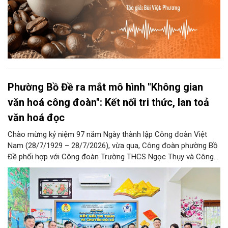
Phường Bồ Đề ra mắt mô hình "Không gian
văn hoá công đoàn": Kết nối tri thức, lan toả
văn hoá đọc
Chào mừng kỷ niệm 97 năm Ngày thành lập Công đoàn Việt
Nam (28/7/1929 – 28/7/2026), vừa qua, Công đoàn phường Bồ
Đề phối hợp với Công đoàn Trường THCS Ngọc Thụy và Công
đoàn Trường Tiểu học Ái Mộ B tổ chức Lễ ra mắt Mô hình
“Không gian văn hóa công đoàn”.