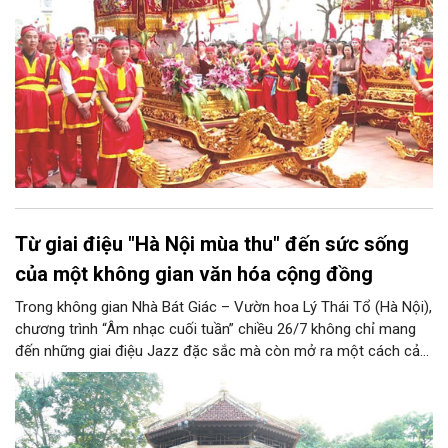
Từ giai điệu "Hà Nội mùa thu" đến sức sống
của một không gian văn hóa cộng đồng
Trong không gian Nhà Bát Giác – Vườn hoa Lý Thái Tổ (Hà Nội),
chương trình “Âm nhạc cuối tuần” chiều 26/7 không chỉ mang
đến những giai điệu Jazz đặc sắc mà còn mở ra một cách cảm
nhận mới về Hà Nội. Điểm nhấn của chương trình là ca khúc “Hà
Nội mùa thu” của nhạc sĩ Vũ Thanh đã đưa hình ảnh Thủ đô
hiện lên bằng vẻ đẹp tinh tế, giàu chiều sâu văn hóa, qua đó
khẳng định vai trò của nghệ thuật trong việc kiến tạo không