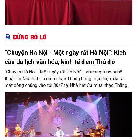
Đừng bỏ lỡ
“Chuyện Hà Nội - Một ngày rất Hà Nội”: Kích
cầu du lịch văn hóa, kinh tế đêm Thủ đô
“Chuyện Hà Nội - Một ngày rất Hà Nội” - chương trình nghệ
thuật do Nhà hát Ca múa nhạc Thăng Long thực hiện, đã ra
mắt công chúng vào tối 30/7 tại Nhà hát Ca múa nhạc Thăng
Long (số 31 - 33 phố Lương Văn Can, phường Hoàn Kiếm).