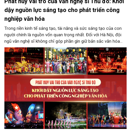
Phát huy vai trò của văn nghệ sĩ Thủ đô: Khơi
dậy nguồn lực sáng tạo cho phát triển công
nghiệp văn hóa
Trong nền kinh tế sáng tạo, tài năng và sức sáng tạo của con
người chính là nguồn vốn quan trọng nhất. Đối với Hà Nội, đội
ngũ văn nghệ sĩ không chỉ góp phần gìn giữ bản sắc văn hóa
mà còn giữ vai trò trung tâm trong quá trình hình thành các sản
phẩm công nghiệp văn hóa có giá trị. Khơi dậy, phát huy và tạo
điều kiện để nguồn lực sáng tạo ấy phát triển sẽ là “chìa khóa”
để Hà Nội khai thác hiệu quả tiềm năng văn hóa, nâng cao năng
lực cạnh tranh và khẳng định vị thế của một trung tâm sáng tạo
trong kỷ nguyên mới.