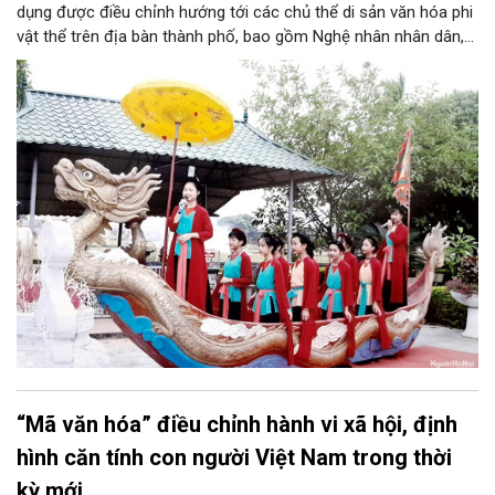
dụng được điều chỉnh hướng tới các chủ thể di sản văn hóa phi
vật thể trên địa bàn thành phố, bao gồm Nghệ nhân nhân dân,
Nghệ nhân ưu tú, các câu lạc bộ, nhóm thực hành, nghệ nhân
và người thực hành di sản. Đáng chú ý, Hà Nội quyết định giữ
nguyên mức hỗ trợ rất cao cho các câu lạc bộ và nhóm thực
hành di sản văn hóa phi vật thể.
“Mã văn hóa” điều chỉnh hành vi xã hội, định
hình căn tính con người Việt Nam trong thời
kỳ mới