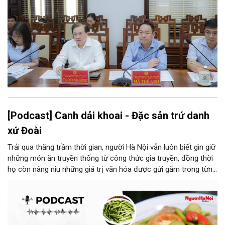
[Podcast] Canh dải khoai - Đặc sản trứ danh
xứ Đoài
Trải qua thăng trầm thời gian, người Hà Nội vẫn luôn biết gìn giữ
những món ăn truyền thống từ công thức gia truyền, đồng thời
họ còn nâng niu những giá trị văn hóa được gửi gắm trong từng
món ăn, từ cách chọn nguyên liệu, chế biến đến cách thưởng
thức. Và canh dải khoai là một món ăn như thế.