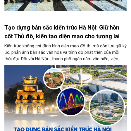
Tạo dựng bản sắc kiến trúc Hà Nội: Giữ hồn
cốt Thủ đô, kiến tạo diện mạo cho tương lai
Kiến trúc không chỉ định hình diện mạo đô thị mà còn lưu giữ ký
ức, phản ánh bản sắc văn hóa và trình độ phát triển của mỗi
thời đại. Đối với Hà Nội - thành phố ngàn năm văn hiến, việc
kiến tạo những công trình mới hài hòa với không gian lịch sử,
đồng thời phát huy vai trò của đội ngũ kiến trúc sư trong bảo
tồn và sáng tạo, là yêu cầu quan trọng để xây dựng Thủ đô
"Văn hiến - Văn minh - Hiện đại", đáp ứng yêu cầu phát triển
trong thời kỳ mới.