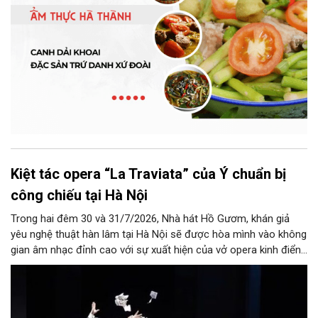
Kiệt tác opera “La Traviata” của Ý chuẩn bị
công chiếu tại Hà Nội
Trong hai đêm 30 và 31/7/2026, Nhà hát Hồ Gươm, khán giả
yêu nghệ thuật hàn lâm tại Hà Nội sẽ được hòa mình vào không
gian âm nhạc đỉnh cao với sự xuất hiện của vở opera kinh điển
“La Traviata”.