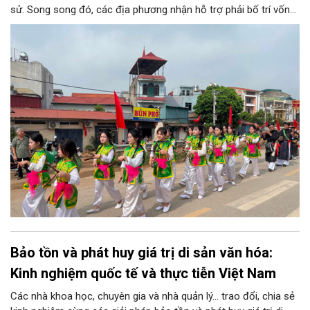
sử. Song song đó, các địa phương nhận hỗ trợ phải bố trí vốn
đối ứng tối thiểu từ 10% đến 20% tùy điều kiện ngân sách thực
tế nhằm nâng cao tính tự chủ của cơ sở trong việc phát triển
toàn diện văn hóa Thủ đô.
Bảo tồn và phát huy giá trị di sản văn hóa:
Kinh nghiệm quốc tế và thực tiễn Việt Nam
Các nhà khoa học, chuyên gia và nhà quản lý... trao đổi, chia sẻ