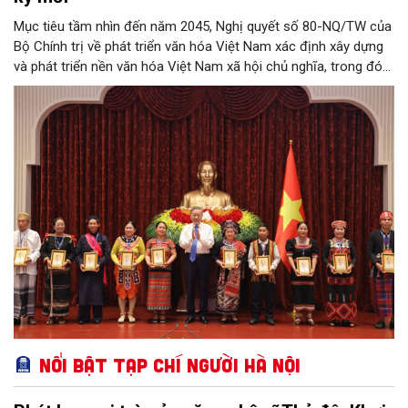
Mục tiêu tầm nhìn đến năm 2045, Nghị quyết số 80-NQ/TW của
Bộ Chính trị về phát triển văn hóa Việt Nam xác định xây dựng
và phát triển nền văn hóa Việt Nam xã hội chủ nghĩa, trong đó
con người là trung tâm, chủ thể, mục tiêu, động lực của phát
triển; các giá trị văn hóa giữ vai trò nền tảng, chuẩn mực và
được thẩm thấu trong mọi lĩnh vực của đời sống xã hội...
Nổi bật Tạp chí Người Hà Nội