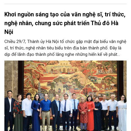
Khơi nguồn sáng tạo của văn nghệ sĩ, trí thức,
nghệ nhân, chung sức phát triển Thủ đô Hà
Nội
Chiều 29/7, Thành ủy Hà Nội tổ chức gặp mặt đại biểu văn nghệ
sĩ, trí thức, nghệ nhân tiêu biểu trên địa bàn thành phố. Đây là
dịp để lãnh đạo thành phố lắng nghe những hiến kế về phát
triển khoa học công nghệ, đổi mới sáng tạo, công nghiệp văn
hóa và phát huy nguồn lực con người, góp phần tạo động lực
mới cho sự phát triển nhanh, bền vững của Thủ đô.