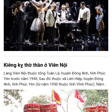
Kiêng kỵ thờ thần ở Viên Nội
Làng Viên Nội thuộc tổng Tuân Lệ, huyện Đông Anh, tỉnh Phúc
Yên trước năm 1945. Sau đó thuộc xã Liên Hiệp, huyện Đông
Anh, tỉnh Phúc Yên (từ năm 1950 thuộc tỉnh Vĩnh Phúc). Năm
1961, làng được sáp nhập vào Hà Nội. Năm 1965, Viên Nội
thuộc xã Vân Nội; từ ngày 1/7/2025 thuộc xã Phúc Thịnh, Hà
Nội. Viên Nội thờ hai vị thần là Đống Băng và Uông Tá (thời
Hùng Vương thứ 18) cùng Diệu La công chúa, nữ tướng thời Hai
Bà Trưng.