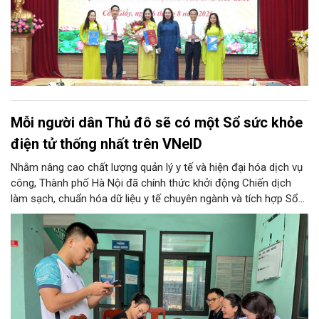
Mỗi người dân Thủ đô sẽ có một Sổ sức khỏe
điện tử thống nhất trên VNeID
Nhằm nâng cao chất lượng quản lý y tế và hiện đại hóa dịch vụ
công, Thành phố Hà Nội đã chính thức khởi động Chiến dịch
làm sạch, chuẩn hóa dữ liệu y tế chuyên ngành và tích hợp Sổ
sức khỏe điện tử trên ứng dụng VNeID. Chương trình trọng điểm
này hứa hẹn giúp mỗi người dân Thủ đô làm chủ một hồ sơ sức
khỏe điện tử duy nhất, cho phép theo dõi và chăm sóc sức
khỏe toàn diện theo vòng đời trên không gian mạng.