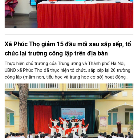
Xã Phúc Thọ giảm 15 đầu mối sau sắp xếp, tổ
chức lại trường công lập trên địa bàn
Thực hiện chủ trương của Trung ương và Thành phố Hà Nội,
UBND xã Phúc Thọ đã thực hiện tổ chức, sắp xếp lại 26 trường
công lập (mầm non, tiểu học và trung học cơ sở) hoạt động
độc lập thành 11 trường. Sau khi sắp xếp, xã Phúc Thọ giảm 15
đầu mối đơn vị, tỷ lệ tinh gọn đạt 57,69%.