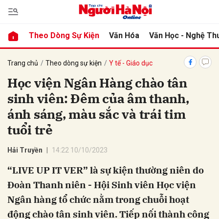
Theo Dòng Sự Kiện
Văn Hóa
Văn Học - Nghệ Th
bình luận
Trang chủ
Theo dòng sự kiện
Y tế - Giáo dục
Học viện Ngân Hàng chào tân
sinh viên: Đêm của âm thanh,
ánh sáng, màu sắc và trái tim
tuổi trẻ
Hải Truyền
14:22 10/10/2023
Hủy
G
“LIVE UP IT VER” là sự kiện thường niên do
Đoàn Thanh niên - Hội Sinh viên Học viện
Ngân hàng tổ chức nằm trong chuỗi hoạt
động chào tân sinh viên. Tiếp nối thành công