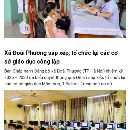
Xã Đoài Phương sắp xếp, tổ chức lại các cơ
sở giáo dục công lập
Ban Chấp hành Đảng bộ xã Đoài Phương (TP Hà Nội) nhiệm kỳ
2025 – 2030 đã biểu quyết thông qua Đề án sắp xếp, tổ chức lại
các cơ sở giáo dục Mầm non, Tiểu học, Trung học cơ sở
(THCS) và Đề án sắp xếp, kiện toàn, thành lập tổ chức đảng
trong các cơ sở giáo dục công lập sau sắp xếp trên địa bàn xã.