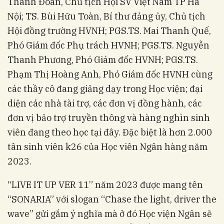
Thành Đoàn, Chủ tịch Hội SV Việt Nam TP Hà
Nội; TS. Bùi Hữu Toàn, Bí thư đảng ủy, Chủ tịch
Hội đồng trường HVNH; PGS.TS. Mai Thanh Quế,
Phó Giám đốc Phụ trách HVNH; PGS.TS. Nguyễn
Thanh Phương, Phó Giám đốc HVNH; PGS.TS.
Phạm Thị Hoàng Anh, Phó Giám đốc HVNH cùng
các thầy cô đang giảng dạy trong Học viện; đại
diện các nhà tài trợ, các đơn vị đồng hành, các
đơn vị bảo trợ truyền thông và hàng nghìn sinh
viên đang theo học tại đây. Đặc biệt là hơn 2.000
tân sinh viên k26 của Học viên Ngân hàng năm
2023.
“LIVE IT UP VER 11” năm 2023 được mang tên
“SONARIA” với slogan “Chase the light, driver the
wave” gửi gắm ý nghĩa mà ở đó Học viện Ngân sẽ