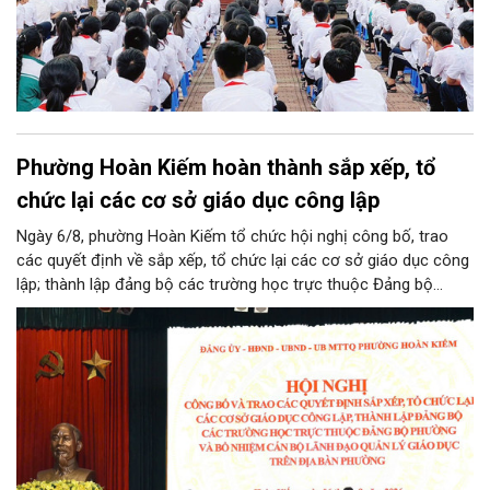
Phường Hoàn Kiếm hoàn thành sắp xếp, tổ
chức lại các cơ sở giáo dục công lập
Ngày 6/8, phường Hoàn Kiếm tổ chức hội nghị công bố, trao
các quyết định về sắp xếp, tổ chức lại các cơ sở giáo dục công
lập; thành lập đảng bộ các trường học trực thuộc Đảng bộ
phường, chỉ định các đồng chí tham gia cấp ủy, Bí thư, Phó Bí
thư Đảng ủy, bổ nhiệm cán bộ lãnh đạo, quản lý giáo dục.