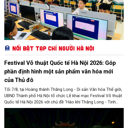
Nổi bật Tạp chí Người Hà Nội
Festival Võ thuật Quốc tế Hà Nội 2026: Góp
phần định hình một sản phẩm văn hóa mới
của Thủ đô
Tối 7/8, tại Hoàng thành Thăng Long - Di sản Văn hóa Thế giới,
UBND Thành phố Hà Nội tổ chức Lễ khai mạc Festival Võ thuật
Quốc tế Hà Nội 2026 với chủ đề "Hào khí Thăng Long - Tinh
hoa võ Việt". Lần đầu tiên được tổ chức, Festival đánh dấu
bước đi mới của Thủ đô trong việc xây dựng một sự kiện văn
hóa - thể thao mang tầm quốc tế, góp phần tôn vinh truyền
thống thượng võ dân tộc, quảng bá hình ảnh Hà Nội và thúc đẩy