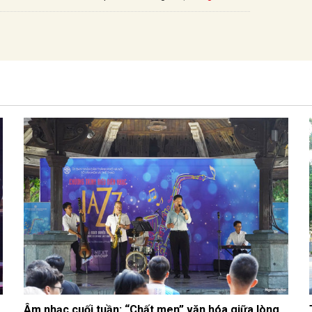
Âm nhạc cuối tuần: “Chất men” văn hóa giữa lòng