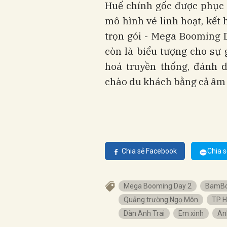
Huế chính gốc được phục v
mô hình vé linh hoạt, kết 
trọn gói - Mega Booming 
còn là biểu tượng cho sự 
hoá truyền thống, đánh 
chào du khách bằng cả âm 
Chia sẻ Facebook
Chia s
Mega Booming Day 2
BamBo
Quảng trường Ngọ Môn
TP H
Dàn Anh Trai
Em xinh
An