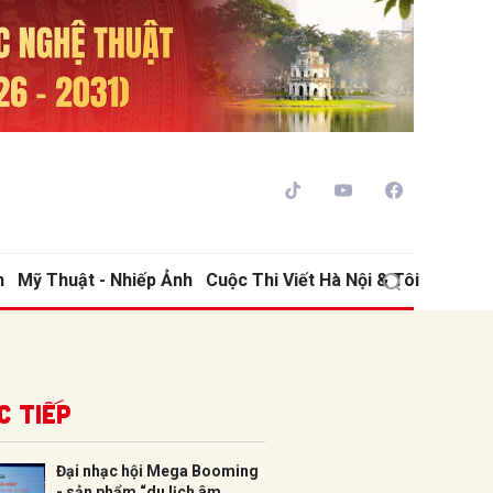
h
Mỹ Thuật - Nhiếp Ảnh
Cuộc Thi Viết Hà Nội & Tôi
ửi
c tiếp
Đại nhạc hội Mega Booming
- sản phẩm “du lịch âm