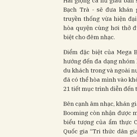
Hai giọng ca nữ giàu bản
Bạch Trà - sẽ đưa khán 
truyền thống vừa hiện đại
hòa quyện cùng hơi thở đ
biệt cho đêm nhạc.
Điểm đặc biệt của Mega B
hướng đến đa dạng nhóm k
du khách trong và ngoài n
đã có thể hòa mình vào kh
21 tiết mục trình diễn đến
Bên cạnh âm nhạc, khán gi
Booming còn nhận được m
biểu tượng của ẩm thực C
Quốc gia “Tri thức dân g