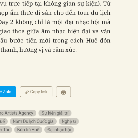
ụ trực tiếp tại không gian sự kiện). Từ
hợp ẩm thực di sản cho đến tour du lịch
Day 2 không chỉ là một đại nhạc hội mà
giao thoa giữa âm nhạc hiện đại và văn
dấu bước tiến mới trong cách Huế đón
thanh, hương vị và cảm xúc.
ẻ Zalo
Copy link
o Artists Agency
Sự kiện giải trí
uế
Năm Du lịch Quốc gia
Nghệ sĩ
h Tài
Bún bò Huế
Đại nhạc hội