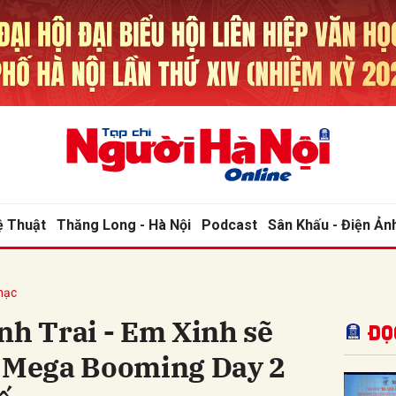
bình luận
ệ Thuật
Thăng Long - Hà Nội
Podcast
Sân Khấu - Điện Ản
hạc
Hủy
G
nh Trai - Em Xinh sẽ
Đọ
g Mega Booming Day 2