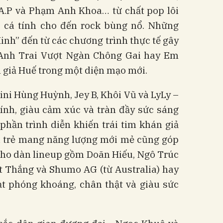
A.P và Phạm Anh Khoa… từ chất pop lôi
ap cá tính cho đến rock bùng nổ. Những
inh” đến từ các chương trình thực tế gây
 Anh Trai Vượt Ngàn Chông Gai hay Em
n giả Huế trong một diện mạo mới.
ni Hùng Huỳnh, Jey B, Khôi Vũ và LyLy –
tính, giàu cảm xúc và tràn đầy sức sáng
hần trình diễn khiến trái tim khán giả
a trẻ mang năng lượng mới mẻ cũng góp
cho dàn lineup gồm Doãn Hiếu, Ngô Trúc
ệt Thắng và Shumo AG (từ Australia) hay
ạt phóng khoáng, chân thật và giàu sức