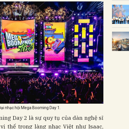
Đại nhạc hội Mega Booming Day 1.
ng Day 2 là sự quy tụ của dàn nghệ sĩ
ị thế trong làng nhạc Việt như Isaac,