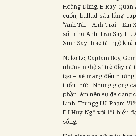
Hoàng Dũng, B Ray, Quân 
cuốn, ballad sâu lắng, r
“Anh Tài – Anh Trai – Em X
sốt như Anh Trai Say Hi,
Xinh Say Hi sẽ tái ngộ khá
Neko Lê, Captain Boy, Gemi
những nghệ sĩ trẻ đầy cá 
tạo – sẽ mang đến những p
thổn thức. Những giọng c
phần làm nên sự đa dạng 
Linh, Trungg I.U, Phạm Vi
DJ Huy Ngô với lối biểu đ
sống.