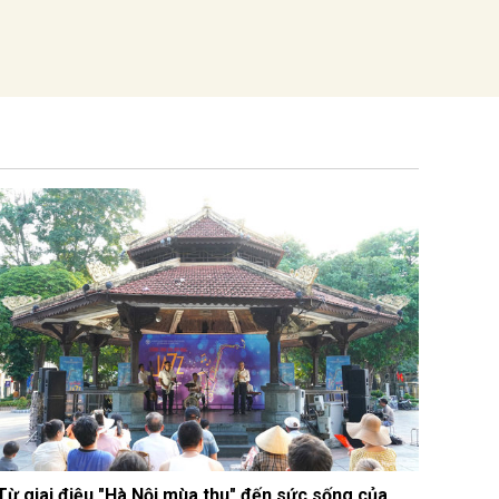
Từ giai điệu "Hà Nội mùa thu" đến sức sống của