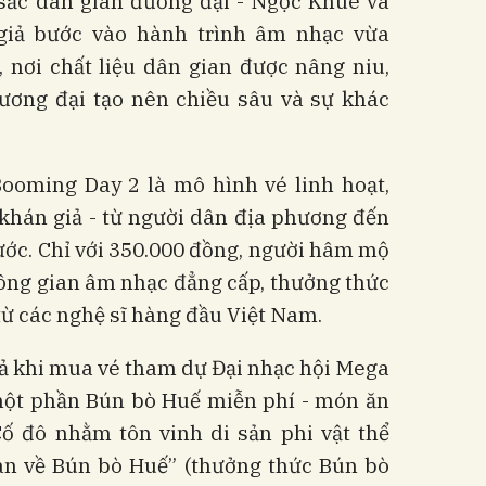
 sắc dân gian đương đại - Ngọc Khuê và
giả bước vào hành trình âm nhạc vừa
, nơi chất liệu dân gian được nâng niu,
ương đại tạo nên chiều sâu và sự khác
ooming Day 2 là mô hình vé linh hoạt,
hán giả - từ người dân địa phương đến
ước. Chỉ với 350.000 đồng, người hâm mộ
ông gian âm nhạc đẳng cấp, thưởng thức
 từ các nghệ sĩ hàng đầu Việt Nam.
ả khi mua vé tham dự Đại nhạc hội Mega
ột phần Bún bò Huế miễn phí - món ăn
ố đô nhằm tôn vinh di sản phi vật thể
ian về Bún bò Huế” (thưởng thức Bún bò