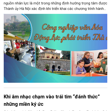
nguồn nhân lực là một trong những định hướng trọng tâm được
Thành ủy Hà Nội xác định khi triển khai các chương trình hành
động thực hiện các nghị quyết của Bộ Chính trị về giáo dục -
đào tạo, y tế và văn hóa. Theo kết luận của đồng chí Nguyễn
Văn Phong, Phó Bí thư Thành ủy, nhiều nhiệm vụ, giải pháp đồng
bộ đã được đặt ra nhằm phát huy nguồn lực con người, khơi
dậy sức mạnh văn hóa và tạo nền tảng cho sự phát triển bền
vững của Thủ đô.
Khi âm nhạc chạm vào trái tim “đánh thức”
những miền ký ức