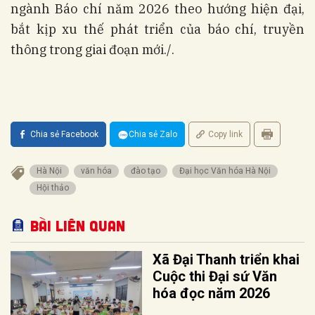
ngành Báo chí năm 2026 theo hướng hiện đại,
bắt kịp xu thế phát triển của báo chí, truyền
thông trong giai đoạn mới./.
Chia sẻ Facebook
Chia sẻ Zalo
Copy link
Hà Nội
văn hóa
đào tạo
Đại học Văn hóa Hà Nội
Hội thảo
Bài liên quan
Xã Đại Thanh triển khai
Cuộc thi Đại sứ Văn
hóa đọc năm 2026