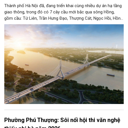
Thành phố Hà Nội đã, đang triển khai cùng nhiều dự án hạ tầng
giao thông, trong đó có 7 cây cầu mới bắc qua sông Hồng,
gồm cầu: Tứ Liên, Trần Hưng Đạo, Thượng Cát, Ngọc Hồi, Hồng
Hà, Mễ Sở và Vân Phúc. 7 cây cầu này vừa giải bài toán hạ tầng
giao thông Thủ đô, vừa thể hiện tầm nhìn chiến lược và cuộc
cách mạng không gian để định hình tương lai phát triển bền
vững Thủ đô trong kỷ nguyên mới.
Phường Phú Thượng: Sôi nổi hội thi văn nghệ