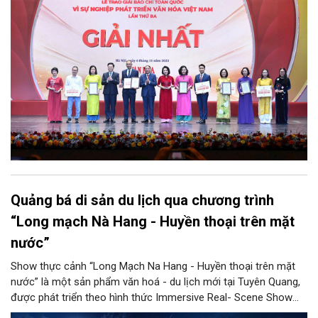
muốn giới thiệu những thành tựu nổi bật của các lĩnh vực văn
hóa, thông tin, gia đình, thể thao và du lịch; đồng thời phát hiện,
biểu dương các tấm gương điển hình tiên tiến, cổ vũ toàn ngành
chung sức cống hiến và tạo diễn đàn trao đổi nghiệp vụ nâng
cao chất lượng báo chí trong thời đại mới.
Quảng bá di sản du lịch qua chương trình
“Long mạch Nà Hang - Huyền thoại trên mặt
nước”
Show thực cảnh “Long Mạch Na Hang - Huyền thoại trên mặt
nước” là một sản phẩm văn hoá - du lịch mới tại Tuyên Quang,
được phát triển theo hình thức Immersive Real- Scene Show
với định hướng kết nối thiên nhiên, văn hóa, di sản, nghệ thuật