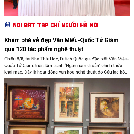
Nổi bật Tạp chí Người Hà Nội
Khám phá vẻ đẹp Văn Miếu-Quốc Tử Giám
qua 120 tác phẩm nghệ thuật
Chiều 8/8, tại Nhà Thái Học, Di tích Quốc gia đặc biệt Văn Miếu-
Quốc Tử Giám, triển lãm tranh “Ngàn năm di sản” chính thức
khai mạc. Đây là hoạt động văn hóa nghệ thuật do Câu lạc bộ
Tôi Vẽ phối hợp cùng Trung tâm hoạt động Văn hóa Khoa học
Văn Miếu - Quốc Tử Giám tổ chức, chào mừng 950 năm Quốc
Tử Giám (1076-2026) và hướng tới kỷ niệm 81 năm Quốc khánh
nước Cộng hòa xã hội chủ nghĩa Việt Nam.