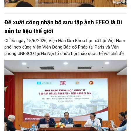
Đề xuất công nhận bộ sưu tập ảnh EFEO là Di
sản tư liệu thế giới
Chiều ngày 15/6/2026, Viện Hàn lâm Khoa học xã hội Việt Nam
phối hợp cùng Viện Viễn Đông Bác cổ Pháp tại Paris và Văn
phòng UNESCO tại Hà Nội tổ chức hội thảo quốc tế với chủ đề
“Sưu tập tư liệu ảnh EFEO - Tiềm năng di sản”. Tại Hội thảo, gần
40.000 bức ảnh ghi lại đời sống, văn hóa và diện mạo Việt Nam
từ cuối thế kỷ 19 đang được xây dựng hồ sơ đề nghị UNESCO
ghi danh.