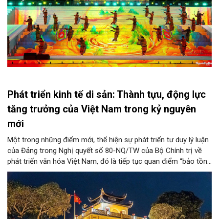
Phát triển kinh tế di sản: Thành tựu, động lực
tăng trưởng của Việt Nam trong kỷ nguyên
mới
Một trong những điểm mới, thể hiện sự phát triển tư duy lý luận
của Đảng trong Nghị quyết số 80-NQ/TW của Bộ Chính trị về
phát triển văn hóa Việt Nam, đó là tiếp tục quan điểm “bảo tồn
và phát huy giá trị di sản văn hóa gắn kết với phát triển kinh tế -
xã hội và du lịch”; đồng thời, nâng lên một tầm cao mới: “phát
triển kinh tế di sản”.