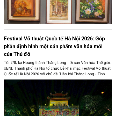
Festival Võ thuật Quốc tế Hà Nội 2026: Góp
phần định hình một sản phẩm văn hóa mới
của Thủ đô
Tối 7/8, tại Hoàng thành Thăng Long - Di sản Văn hóa Thế giới,
UBND Thành phố Hà Nội tổ chức Lễ khai mạc Festival Võ thuật
Quốc tế Hà Nội 2026 với chủ đề "Hào khí Thăng Long - Tinh
hoa võ Việt". Lần đầu tiên được tổ chức, Festival đánh dấu
bước đi mới của Thủ đô trong việc xây dựng một sự kiện văn
hóa - thể thao mang tầm quốc tế, góp phần tôn vinh truyền
thống thượng võ dân tộc, quảng bá hình ảnh Hà Nội và thúc đẩy
giao lưu văn hóa, thể thao với bạn bè thế giới.