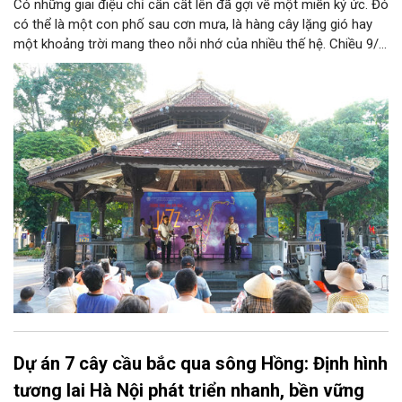
Có những giai điệu chỉ cần cất lên đã gợi về một miền ký ức. Đó
có thể là một con phố sau cơn mưa, là hàng cây lặng gió hay
một khoảng trời mang theo nỗi nhớ của nhiều thế hệ. Chiều 9/8,
tại Nhà Bát Giác - Vườn hoa Lý Thái Tổ, chương trình “Âm nhạc
cuối tuần” sẽ mở ra một không gian như thế, nơi mỗi tác phẩm
trở thành một lát cắt tinh tế về vẻ đẹp của con người và đời
sống.
Dự án 7 cây cầu bắc qua sông Hồng: Định hình
tương lai Hà Nội phát triển nhanh, bền vững