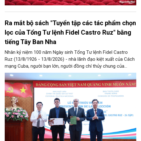
Ra mắt bộ sách "Tuyển tập các tác phẩm chọn
lọc của Tổng Tư lệnh Fidel Castro Ruz" bằng
tiếng Tây Ban Nha
Nhân kỷ niệm 100 năm Ngày sinh Tổng Tư lệnh Fidel Castro
Ruz (13/8/1926 - 13/8/2026) - nhà lãnh đạo kiệt xuất của Cách
mạng Cuba, người bạn lớn, người đồng chí thủy chung của
Đảng, Nhà nước và nhân dân Việt Nam, chiều 5/8, tại Hà Nội,
Nhà xuất bản Chính trị quốc gia Sự thật phối hợp với Ban Tuyên
giáo Trung ương tổ chức Lễ giới thiệu bộ sách “Tuyển tập các
tác phẩm chọn lọc của Tổng Tư lệnh Fidel Castro Ruz” gồm 24
tập bằng tiếng Tây Ban Nha.