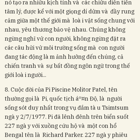
nó tạo ra nhiửu kịch tính và các chiửu diễn tiến
tâm lý, được kể với một giọng dí dửm và đầy rung
cảm giữa một thế giới mà loà i vật sống chung với
nhau, yêu thương bảo vệ nhau. Chúng không
ngừng nghĩ vử con người, không ngừng đặt ra
các câu hửi vử môi trường sống mà con người
đang tác động là m ảnh hưởng đến chúng, cả
chiến tranh và sự bất đồng ngôn ngữ trong thế
giới loà i người...
8. Cuộc đời của Pi Piscine Molitor Patel, tên
thường gọi là Pi, quốc tịch áº¤n Độ, là người
sống sót duy nhất trong vụ đắm tà u Tsimtsum
ngà y 2/7/1977. Pi đã lênh đênh trên biển suốt
227 ngà y với xuồng cứu hộ và một con hổ
Bengal tên là Richard Parker. 227 ngà y phiêu