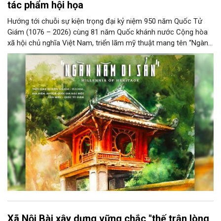
tác phẩm hội họa
Hướng tới chuỗi sự kiện trọng đại kỷ niệm 950 năm Quốc Tử
Giám (1076 – 2026) cùng 81 năm Quốc khánh nước Cộng hòa
xã hội chủ nghĩa Việt Nam, triển lãm mỹ thuật mang tên “Ngàn
năm di sản” sẽ chính thức khai mạc vào ngày 8/8 tại Nhà Thái
Học, Di tích Quốc gia đặc biệt Văn Miếu – Quốc Tử Giám. Sự
kiện kéo dài đến ngày 25/9/2026 hứa hẹn trở thành điểm đến
văn hóa đầy sức hút, góp phần làm phong phú đời sống nghệ
thuật của Thủ đô trong mùa thu này.
Xã Nội Bài xây dựng vững chắc "thế trận lòng