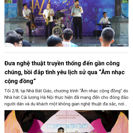
Đưa nghệ thuật truyền thống đến gần công
chúng, bồi đắp tình yêu lịch sử qua “Âm nhạc
cộng đồng”
Tối 2/8, tại Nhà Bát Giác, chương trình “Âm nhạc cộng đồng” do
Nhà hát Cải lương Hà Nội thực hiện đã mang đến cho đông đảo
người dân và du khách một không gian nghệ thuật đa sắc, nơi
những làn điệu cải lương, ca cổ, tân cổ và các tiết mục múa
hòa quyện trong không gian của phố đi bộ hồ Hoàn Kiếm. Đặc
biệt, chương trình có sự giao lưu của các nghệ sĩ đến từ
phương Nam, góp phần tạo nên cuộc gặp gỡ nghệ thuật giàu