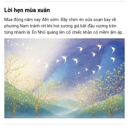
Lời hẹn mùa xuân
Mùa đông năm nay đến sớm. Bầy chim én sửa soạn bay về
phương Nam tránh rét khi hơi sương giá bắt đầu vương trên
từng nhành lá. Én Nhỏ quàng lên cổ chiếc khăn cỏ mềm ấm áp,
bịn rịn chia tay một mầm xanh bé xíu đang nép mình trên cành
khẳng khiu. "Hẹn gặp lại cậu khi mùa xuân đến", Én Nhỏ vẫy vẫy
đôi cánh.