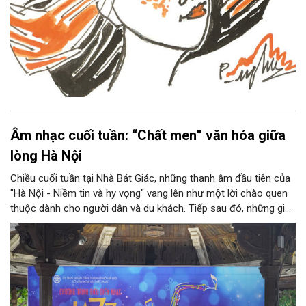
Âm nhạc cuối tuần: “Chất men” văn hóa giữa
lòng Hà Nội
Chiều cuối tuần tại Nhà Bát Giác, những thanh âm đầu tiên của
"Hà Nội - Niềm tin và hy vọng" vang lên như một lời chào quen
thuộc dành cho người dân và du khách. Tiếp sau đó, những giai
điệu jazz kinh điển của thế giới lần lượt cất lên qua phần biểu
diễn của NSƯT Quyền Văn Minh và các nghệ sĩ Bình Minh Jazz
Club, mở ra một không gian âm nhạc giàu cảm xúc ngay giữa
trung tâm Thủ đô.