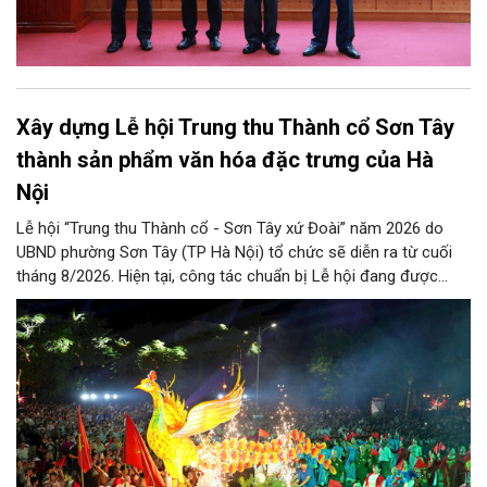
Xây dựng Lễ hội Trung thu Thành cổ Sơn Tây
thành sản phẩm văn hóa đặc trưng của Hà
Nội
Lễ hội “Trung thu Thành cổ - Sơn Tây xứ Đoài” năm 2026 do
UBND phường Sơn Tây (TP Hà Nội) tổ chức sẽ diễn ra từ cuối
tháng 8/2026. Hiện tại, công tác chuẩn bị Lễ hội đang được
chính quyền phường Sơn Tây cùng các phòng, ban, ngành, đơn
vị và 25 tổ dân phố khẩn trương triển khai, tạo khí thế sôi nổi,
sẵn sàng mang đến cho Nhân dân và du khách một mùa Trung
thu quy mô, đặc sắc và giàu bản sắc văn hóa xứ Đoài.