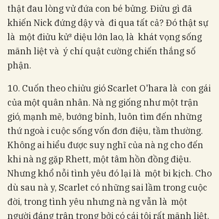
thật đau lòng vử đứa con bé bửng. Điửu gì đã
khiến Nick đứng dậy và đi qua tất cả? Đó thật sự
là một điửu kử³ diệu lớn lao, là khát vọng sống
mãnh liệt và ý chí quật cường chiến thắng số
phận.
10. Cuốn theo chiửu gió Scarlet O'hara là con gái
của một quân nhân. Nà ng giống như một trận
gió, mạnh mẽ, bướng bỉnh, luôn tìm đến những
thứ ngoà i cuộc sống vốn đơn điệu, tầm thường.
Không ai hiểu được suy nghĩ của nà ng cho đến
khi nà ng gặp Rhett, một tâm hồn đồng điệu.
Nhưng khổ nỗi tình yêu đó lại là một bi kịch. Cho
dù sau nà y, Scarlet có những sai lầm trong cuộc
đời, trong tình yêu nhưng nà ng vẫn là một
người đáng trân trọng bởi có cái tôi rất mãnh liệt.