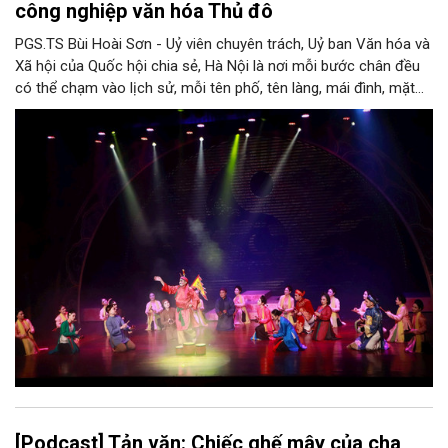
công nghiệp văn hóa Thủ đô
PGS.TS Bùi Hoài Sơn - Uỷ viên chuyên trách, Uỷ ban Văn hóa và
Xã hội của Quốc hội chia sẻ, Hà Nội là nơi mỗi bước chân đều
có thể chạm vào lịch sử, mỗi tên phố, tên làng, mái đình, mặt
hồ, nếp nhà, câu hát, món ăn, làn điệu, nghề thủ công đều có
thể kể một câu chuyện về chiều sâu văn hiến của dân tộc.
Nhưng trong kỷ nguyên mới, câu hỏi đặt ra không chỉ Hà Nội có
bao nhiêu di sản, bao nhiêu văn nghệ sĩ, trí thức, không gian ký
ức, mà là làm thế nào để những giá trị ấy trở thành nguồn lực
phát triển, thành sức mạnh mềm, thành động lực sáng tạo,
thành năng lực cạnh tranh của Thủ đô.
[Podcast] Tản văn: Chiếc ghế mây của cha