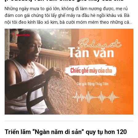
Những ngày mưa to gió lớn, không đi làm nương được, mẹ rủ
đám con gái chúng tôi lấy ghế mây ra đầu hè ngồi khâu vá. Bà
nội tôi đeo kính lão xỏ kim, bà cười móm mém theo những câu
chuyện kể tếu táo của đám trẻ chúng tôi. Chiếc ghế mây phát
ra âm thanh kin kít chịu đựng sức nặng cơ thể con người theo
những điệu cười khúc khích.
Triển lãm “Ngàn năm di sản” quy tụ hơn 120