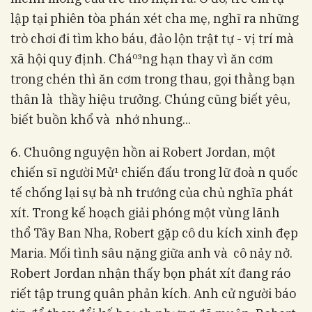
lập tại phiên tòa phán xét cha mẹ, nghĩ ra những
trò chơi đi tìm kho báu, đảo lộn trật tự - vị trí mà
xã hội quy định. Cháº³ng hạn thay vì ăn cơm
trong chén thì ăn cơm trong thau, gọi thằng bạn
thân là thầy hiệu trưởng. Chúng cũng biết yêu,
biết buồn khổ và nhớ nhung...
6. Chuông nguyện hồn ai Robert Jordan, một
chiến sĩ người Mử¹ chiến đấu trong lữ đoà n quốc
tế chống lại sự bà nh trướng của chủ nghĩa phát
xít. Trong kế hoạch giải phóng một vùng lãnh
thổ Tây Ban Nha, Robert gặp cô du kích xinh đẹp
Maria. Mối tình sâu nặng giữa anh và cô nảy nở.
Robert Jordan nhận thấy bọn phát xít đang ráo
riết tập trung quân phản kích. Anh cử­ người báo