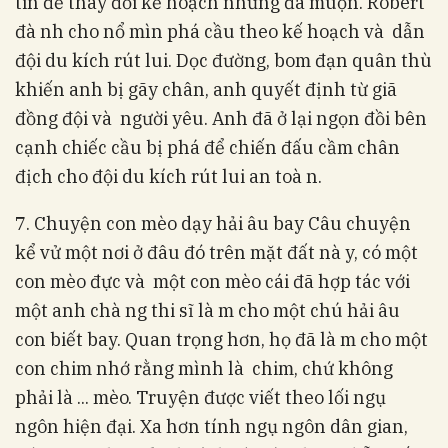
tin để thay đổi kế hoạch nhưng đã muộn. Robert
đà nh cho nổ mìn phá cầu theo kế hoạch và dẫn
đội du kích rút lui. Dọc đường, bom đạn quân thù
khiến anh bị gãy chân, anh quyết định từ giã
đồng đội và người yêu. Anh đã ở lại ngọn đồi bên
cạnh chiếc cầu bị phá để chiến đấu cầm chân
địch cho đội du kích rút lui an toà n.
7. Chuyện con mèo dạy hải âu bay Câu chuyện
kể vử một nơi ở đâu đó trên mặt đất nà y, có một
con mèo đực và một con mèo cái đã hợp tác với
một anh chà ng thi sĩ là m cho một chú hải âu
con biết bay. Quan trọng hơn, họ đã là m cho một
con chim nhớ rằng mình là chim, chứ không
phải là ... mèo. Truyện được viết theo lối ngụ
ngôn hiện đại. Xa hơn tính ngụ ngôn dân gian,