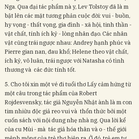
Nga. Qua đại tác phẩm nà y, Lev Tolstoy đã là m
bật lên các mặt tương phản cuộc đời: vui - buồn,
hy vọng - thất vọng, gia đình - xã hội, tinh thần -
vật chất, tính ích kỷ - lòng nhân đạo. Các nhân
vật cũng trái ngược nhau: Andrey hạnh phúc và
Pierre gian nan, đau khổ; Helene theo vật chất,
ích kỷ, vô luân, trái ngược với Natasha có tình
thương và các đức tính tốt.
5. Cho tôi xin một vé đi tuổi thơ Lấy cảm hứng từ
một câu trong tác phẩm của Robert
Rojdesvensky, tác giả Nguyễn Nhật ành là m con
tim nhiửu độc giả reo vui và thổn thức bởi một
cuốn sách với nội dung nhẹ nhà ng. Qua lời kể
của cu Mùi - mà tác giả hóa thân và o - thế giới
mênh mông của trẻ thơ hiện ra. Ở đó, trẻ em tự