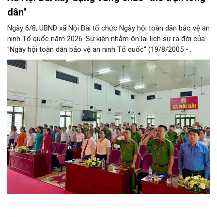
dân"
Ngày 6/8, UBND xã Nội Bài tổ chức Ngày hội toàn dân bảo vệ an
ninh Tổ quốc năm 2026. Sự kiện nhằm ôn lại lịch sự ra đời của
"Ngày hội toàn dân bảo vệ an ninh Tổ quốc" (19/8/2005 -
19/8/2026); phát huy tinh thần Đại đoàn kết toàn dân, khẳng
định vai trò chủ thể của Nhân dân trong bảo vệ an ninh, trật tự
để xây dựng vững chắc "thế trận lòng dân".