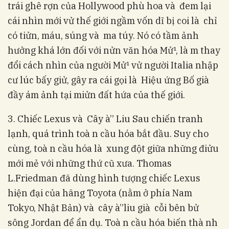
trái ghê rợn của Hollywood phù hoa và đem lại
cái nhìn mới vử thế giới ngầm vốn dĩ bị coi là chỉ
có tiửn, máu, súng và ma túy. Nó có tầm ảnh
hưởng khá lớn đối với nửn văn hóa Mử¹, là m thay
đổi cách nhìn của người Mử¹ vử người Italia nhập
cư lúc bấy giử, gây ra cái gọi là Hiệu ứng Bố già 
đầy ám ảnh tại miửn đất hứa của thế giới.
3. Chiếc Lexus và Cây à” Liu Sau chiến tranh
lạnh, quá trình toà n cầu hóa bắt đầu. Suy cho
cùng, toà n cầu hóa là xung đột giữa những điửu
mới mẻ với những thứ cũ xưa. Thomas
L.Friedman đã dùng hình tượng chiếc Lexus
hiện đại của hãng Toyota (nằm ở phía Nam
Tokyo, Nhật Bản) và cây à”liu già cỗi bên bử
sông Jordan để ẩn dụ. Toà n cầu hóa biến thà nh