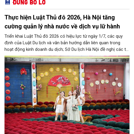
Đừng bỏ lỡ
Thực hiện Luật Thủ đô 2026, Hà Nội tăng
cường quản lý nhà nước về dịch vụ lữ hành
Triển khai Luật Thủ đô 2026 có hiệu lực từ ngày 1/7, các quy
định của Luật Du lịch và văn bản hướng dẫn liên quan trong
hoạt động kinh doanh du dịch; Sở Du lịch Hà Nội đề nghị các tổ
chức, đơn vị, doanh nghiệp kinh doanh dịch vụ lữ hành trên địa
bàn thành phố thực hiện một số nội dung quan trọng. Qua đó
góp phần thực hiện thắng lợi các mục tiêu phát triển du lịch Hà
Nội năm 2026 và giai đoạn tiếp theo.