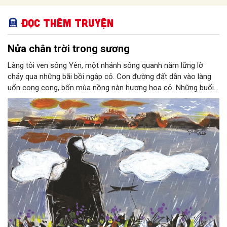
Đọc thêm Truyện
Nửa chân trời trong sương
Làng tôi ven sông Yên, một nhánh sông quanh năm lững lờ
chảy qua những bãi bồi ngập cỏ. Con đường đất dẫn vào làng
uốn cong cong, bốn mùa nồng nàn hương hoa cỏ. Những buổi
hoàng hôn, khi nắng đã dịu xuống phía cuối sông, đám hoa tím
lại thẫm màu như có ai vừa rắc lên một lớp khói.