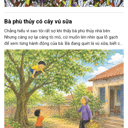
Bà phù thủy có cây vú sữa
Chẳng hiểu vì sao tôi rất sợ khi thấy bà phù thủy nhà bên.
Nhưng càng sợ lại càng tò mò, cứ muốn lén nhìn qua lỗ gạch
để xem từng hành động của bà. Bà đang quét lá vú sữa, biết có
ánh mắt đang theo dõi, liền ghé lại, làm tôi một pheng điếng
hồn.