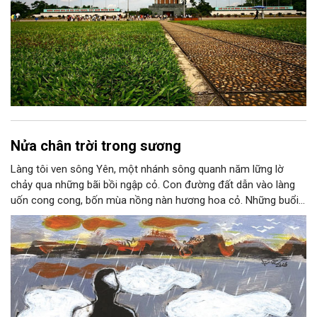
Nửa chân trời trong sương
Làng tôi ven sông Yên, một nhánh sông quanh năm lững lờ
chảy qua những bãi bồi ngập cỏ. Con đường đất dẫn vào làng
uốn cong cong, bốn mùa nồng nàn hương hoa cỏ. Những buổi
hoàng hôn, khi nắng đã dịu xuống phía cuối sông, đám hoa tím
lại thẫm màu như có ai vừa rắc lên một lớp khói.