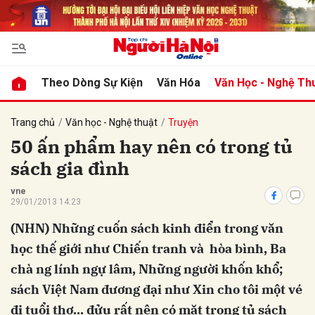
bình luận
Theo Dòng Sự Kiện
Văn Hóa
Văn Học - Nghệ Th
Trang chủ
Văn học - Nghệ thuật
Truyện
50 ấn phẩm hay nên có trong tủ
sách gia đình
vne
29/01/2013 14:23
(NHN) Những cuốn sách kinh điển trong văn
Hủy
G
học thế giới như Chiến tranh và hòa bình, Ba
chà ng lính ngự lâm, Những người khốn khổ;
sách Việt Nam đương đại như Xin cho tôi một vé
đi tuổi thơ... đửu rất nên có mặt trong tủ sách