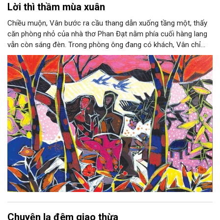
Lời thì thầm mùa xuân
Chiều muộn, Vân bước ra cầu thang dẫn xuống tầng một, thấy
căn phòng nhỏ của nhà thơ Phan Đạt nằm phía cuối hàng lang
vẫn còn sáng đèn. Trong phòng ông đang có khách, Vân chỉ
định ghé vào chào ông trước khi về nhưng ông đã nhanh nhẹn
lấy thêm một chiếc chén, rót nước mời: “Chị vào uống trà đã”.
Chuyện lạ đêm giao thừa