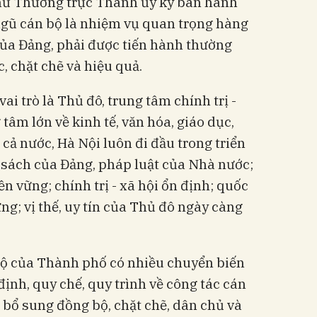
hư Thường trực Thành ủy ký ban hành
ngũ cán bộ là nhiệm vụ quan trọng hàng
 của Đảng, phải được tiến hành thường
, chặt chẽ và hiệu quả.
i trò là Thủ đô, trung tâm chính trị -
tâm lớn về kinh tế, văn hóa, giáo dục,
cả nước, Hà Nội luôn đi đầu trong triển
 sách của Đảng, pháp luật của Nhà nước;
ền vững; chính trị - xã hội ổn định; quốc
ng; vị thế, uy tín của Thủ đô ngày càng
 bộ của Thành phố có nhiều chuyển biến
định, quy chế, quy trình về công tác cán
 bổ sung đồng bộ, chặt chẽ, dân chủ và