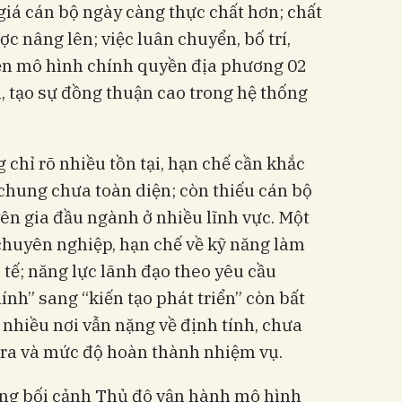
iá cán bộ ngày càng thực chất hơn; chất
c nâng lên; việc luân chuyển, bố trí,
iện mô hình chính quyền địa phương 02
n, tạo sự đồng thuận cao trong hệ thống
 chỉ rõ nhiều tồn tại, hạn chế cần khắc
chung chưa toàn diện; còn thiếu cán bộ
yên gia đầu ngành ở nhiều lĩnh vực. Một
chuyên nghiệp, hạn chế về kỹ năng làm
 tế; năng lực lãnh đạo theo yêu cầu
ính” sang “kiến tạo phát triển” còn bất
 nhiều nơi vẫn nặng về định tính, chưa
 ra và mức độ hoàn thành nhiệm vụ.
ng bối cảnh Thủ đô vận hành mô hình