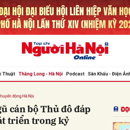
bình luận
ệ Thuật
Thăng Long - Hà Nội
Podcast
Sân Khấu - Điện Ản
huyển động Hà Nội
Hủy
G
gũ cán bộ Thủ đô đáp
Đọ
t triển trong kỷ