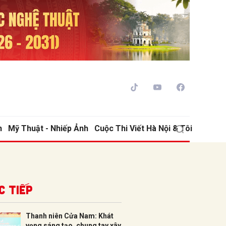
h
Mỹ Thuật - Nhiếp Ảnh
Cuộc Thi Viết Hà Nội & Tôi
ửi
c tiếp
Thanh niên Cửa Nam: Khát
vọng sáng tạo, chung tay xây