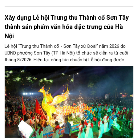
Xây dựng Lễ hội Trung thu Thành cổ Sơn Tây
thành sản phẩm văn hóa đặc trưng của Hà
Nội
Lễ hội “Trung thu Thành cổ - Sơn Tây xứ Đoài” năm 2026 do
UBND phường Sơn Tây (TP Hà Nội) tổ chức sẽ diễn ra từ cuối
tháng 8/2026. Hiện tại, công tác chuẩn bị Lễ hội đang được
chính quyền phường Sơn Tây cùng các phòng, ban, ngành, đơn
vị và 25 tổ dân phố khẩn trương triển khai, tạo khí thế sôi nổi,
sẵn sàng mang đến cho Nhân dân và du khách một mùa Trung
thu quy mô, đặc sắc và giàu bản sắc văn hóa xứ Đoài.