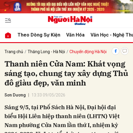
bình luận
Theo Dòng Sự Kiện
Văn Hóa
Văn Học - Nghệ Th
Trang chủ
Thăng Long - Hà Nội
Chuyển động Hà Nội
Thanh niên Cửa Nam: Khát vọng
sáng tạo, chung tay xây dựng Thủ
đô giàu đẹp, văn minh
Sơn Dương
13:33 09/05/2026
Hủy
G
Sáng 9/5, tại Phố Sách Hà Nội, Đại hội đại
biểu Hội Liên hiệp thanh niên (LHTN) Việt
Nam phường Cửa Nam lần thứ I, nhiệm kỳ