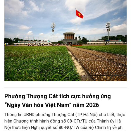
chiến lược trong Nghị quyết số 02-NQ/TW của Bộ Chính trị
thành niềm tin, thành nhận thức chung của mỗi người dân.
Phường Thượng Cát tích cực hưởng ứng
“Ngày Văn hóa Việt Nam” năm 2026
Thông tin UBND phường Thượng Cát (TP Hà Nội) cho biết, thực
hiện Chương trình hành động số 08-CTr/TU của Thành ủy Hà
Nội thực hiện Nghị quyết số 80-NQ/TW của Bộ Chính trị về phát