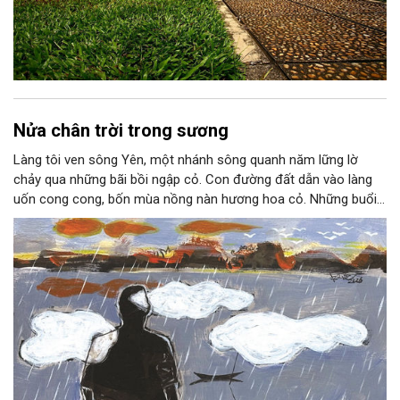
Nửa chân trời trong sương
Làng tôi ven sông Yên, một nhánh sông quanh năm lững lờ
chảy qua những bãi bồi ngập cỏ. Con đường đất dẫn vào làng
uốn cong cong, bốn mùa nồng nàn hương hoa cỏ. Những buổi
hoàng hôn, khi nắng đã dịu xuống phía cuối sông, đám hoa tím
lại thẫm màu như có ai vừa rắc lên một lớp khói.