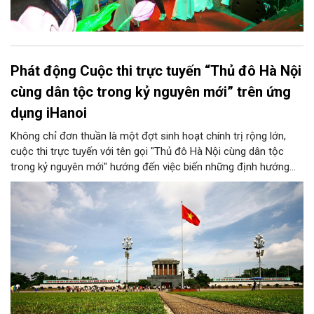
Phát động Cuộc thi trực tuyến “Thủ đô Hà Nội
cùng dân tộc trong kỷ nguyên mới” trên ứng
dụng iHanoi
Không chỉ đơn thuần là một đợt sinh hoạt chính trị rộng lớn,
cuộc thi trực tuyến với tên gọi "Thủ đô Hà Nội cùng dân tộc
trong kỷ nguyên mới" hướng đến việc biến những định hướng
chiến lược trong Nghị quyết số 02-NQ/TW của Bộ Chính trị
thành niềm tin, thành nhận thức chung của mỗi người dân.