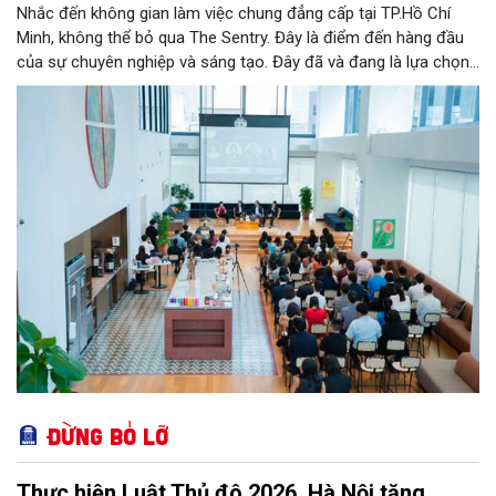
Nhắc đến không gian làm việc chung đẳng cấp tại TP.Hồ Chí
Minh, không thể bỏ qua The Sentry. Đây là điểm đến hàng đầu
của sự chuyên nghiệp và sáng tạo. Đây đã và đang là lựa chọn
ưu tiên của đông đảo doanh nghiệp cũng như cá nhân khi tìm
kiếm một văn phòng làm việc chuẩn mực giữa lòng thành phố
sôi động bậc nhất cả nước này.
Đừng bỏ lỡ
Thực hiện Luật Thủ đô 2026, Hà Nội tăng