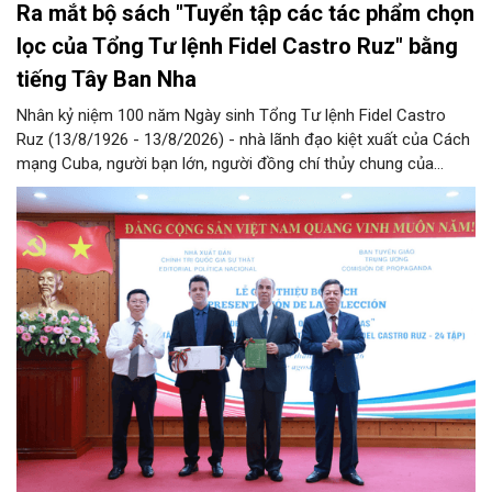
Ra mắt bộ sách "Tuyển tập các tác phẩm chọn
lọc của Tổng Tư lệnh Fidel Castro Ruz" bằng
tiếng Tây Ban Nha
Nhân kỷ niệm 100 năm Ngày sinh Tổng Tư lệnh Fidel Castro
Ruz (13/8/1926 - 13/8/2026) - nhà lãnh đạo kiệt xuất của Cách
mạng Cuba, người bạn lớn, người đồng chí thủy chung của
Đảng, Nhà nước và nhân dân Việt Nam, chiều 5/8, tại Hà Nội,
Nhà xuất bản Chính trị quốc gia Sự thật phối hợp với Ban Tuyên
giáo Trung ương tổ chức Lễ giới thiệu bộ sách “Tuyển tập các
tác phẩm chọn lọc của Tổng Tư lệnh Fidel Castro Ruz” gồm 24
tập bằng tiếng Tây Ban Nha.