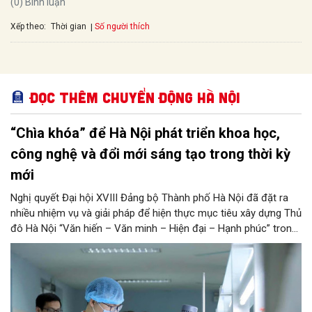
(0) Bình luận
Xếp theo:
Số người thích
Thời gian
Đọc thêm Chuyển động Hà Nội
“Chìa khóa” để Hà Nội phát triển khoa học,
công nghệ và đổi mới sáng tạo trong thời kỳ
mới
Nghị quyết Đại hội XVIII Đảng bộ Thành phố Hà Nội đã đặt ra
nhiều nhiệm vụ và giải pháp để hiện thực mục tiêu xây dựng Thủ
đô Hà Nội “Văn hiến – Văn minh – Hiện đại – Hạnh phúc” trong
thời kỳ mới. Trong đó, Hà Nội sẽ thúc đẩy phát triển khoa học,
công nghệ, đổi mới sáng tạo và chuyển đổi số toàn diện trong
mọi lĩnh vực…