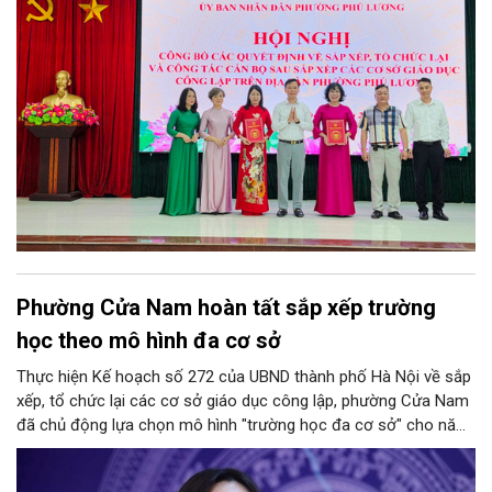
Phường Cửa Nam hoàn tất sắp xếp trường
học theo mô hình đa cơ sở
Thực hiện Kế hoạch số 272 của UBND thành phố Hà Nội về sắp
xếp, tổ chức lại các cơ sở giáo dục công lập, phường Cửa Nam
đã chủ động lựa chọn mô hình "trường học đa cơ sở" cho năm
học 2026 - 2027. Phương án này vừa giúp tinh gọn đầu mối
quản lý, nâng cao hiệu quả khai thác cơ sở vật chất, vừa bảo