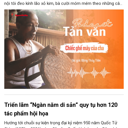
nội tôi đeo kính lão xỏ kim, bà cười móm mém theo những câu
chuyện kể tếu táo của đám trẻ chúng tôi. Chiếc ghế mây phát
ra âm thanh kin kít chịu đựng sức nặng cơ thể con người theo
những điệu cười khúc khích.
Triển lãm “Ngàn năm di sản” quy tụ hơn 120
tác phẩm hội họa
Hướng tới chuỗi sự kiện trọng đại kỷ niệm 950 năm Quốc Tử