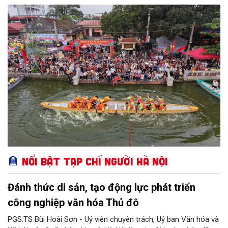
triển Văn hóa Việt Nam; Kế hoạch của UBND Thành phố Hà Nội,
phường Thượng Cát tổ chức nhiều hoạt động trong tháng
11/2026 hưởng ứng “Ngày Văn hóa Việt Nam” năm 2026 trên
địa bàn.
Nổi bật Tạp chí Người Hà Nội
Đánh thức di sản, tạo động lực phát triển
công nghiệp văn hóa Thủ đô
PGS.TS Bùi Hoài Sơn - Uỷ viên chuyên trách, Uỷ ban Văn hóa và