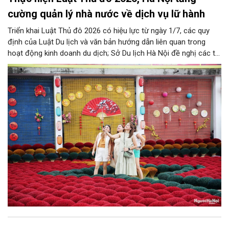
cường quản lý nhà nước về dịch vụ lữ hành
Triển khai Luật Thủ đô 2026 có hiệu lực từ ngày 1/7, các quy
định của Luật Du lịch và văn bản hướng dẫn liên quan trong
hoạt động kinh doanh du dịch; Sở Du lịch Hà Nội đề nghị các tổ
chức, đơn vị, doanh nghiệp kinh doanh dịch vụ lữ hành trên địa
bàn thành phố thực hiện một số nội dung quan trọng. Qua đó
góp phần thực hiện thắng lợi các mục tiêu phát triển du lịch Hà
Nội năm 2026 và giai đoạn tiếp theo.