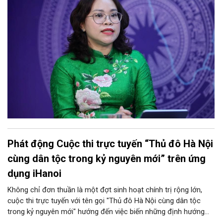
đảm nguyên tắc "không làm xáo trộn điểm học", giữ vững tâm
lý cho học sinh và phụ huynh. Trao đổi với Phóng viên Tạp chí
Người Hà Nội, đồng chí Trịnh Ngọc Trâm - UVBTV, Phó Chủ tịch
UBND phường Cửa Nam đã làm rõ nh
Phát động Cuộc thi trực tuyến “Thủ đô Hà Nội
cùng dân tộc trong kỷ nguyên mới” trên ứng
dụng iHanoi
Không chỉ đơn thuần là một đợt sinh hoạt chính trị rộng lớn,
cuộc thi trực tuyến với tên gọi "Thủ đô Hà Nội cùng dân tộc
trong kỷ nguyên mới" hướng đến việc biến những định hướng