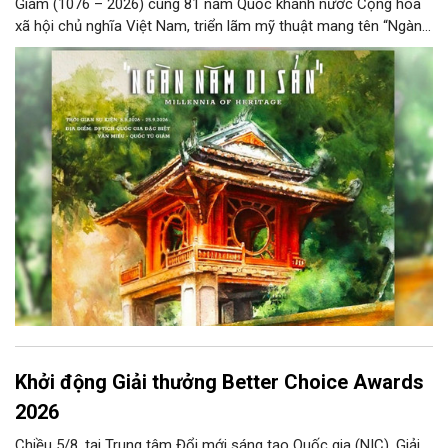
Giám (1076 – 2026) cùng 81 năm Quốc khánh nước Cộng hòa
xã hội chủ nghĩa Việt Nam, triển lãm mỹ thuật mang tên “Ngàn
năm di sản” sẽ chính thức khai mạc vào ngày 8/8 tại Nhà Thái
Học, Di tích Quốc gia đặc biệt Văn Miếu – Quốc Tử Giám. Sự
kiện kéo dài đến ngày 25/9/2026 hứa hẹn trở thành điểm đến
văn hóa đầy sức hút, góp phần làm phong phú đời sống nghệ
thuật của Thủ đô trong mùa thu này.
Khởi động Giải thưởng Better Choice Awards
2026
Chiều 5/8, tại Trung tâm Đổi mới sáng tạo Quốc gia (NIC), Giải