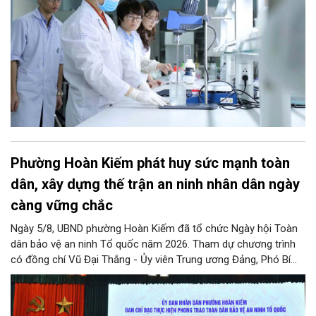
Phường Hoàn Kiếm phát huy sức mạnh toàn
dân, xây dựng thế trận an ninh nhân dân ngày
càng vững chắc
Ngày 5/8, UBND phường Hoàn Kiếm đã tổ chức Ngày hội Toàn
dân bảo vệ an ninh Tổ quốc năm 2026. Tham dự chương trình
có đồng chí Vũ Đại Thắng - Ủy viên Trung ương Đảng, Phó Bí
thư Thành ủy, Chủ tịch UBND thành phố; Đại tá Nguyễn Tiến Đạt,
Ủy viên Ban Thường vụ Đảng ủy, Phó Giám đốc Công an thành
phố Hà Nội, cùng dự có các đồng chí đại diện lãnh đạo các Sở,