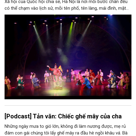
Xã hội của Quốc hội chia sẻ, Hà Nội là nơi mỗi bước chân đều
có thể chạm vào lịch sử, mỗi tên phố, tên làng, mái đình, mặt
hồ, nếp nhà, câu hát, món ăn, làn điệu, nghề thủ công đều có
thể kể một câu chuyện về chiều sâu văn hiến của dân tộc.
Nhưng trong kỷ nguyên mới, câu hỏi đặt ra không chỉ Hà Nội có
bao nhiêu di sản, bao nhiêu văn nghệ sĩ, trí thức, không gian ký
ức, mà là làm thế nào để những giá trị ấy trở thành nguồn lực
phát triển, thành sức mạnh mềm, thành động lực sáng tạo,
thành năng lực cạnh tranh của Thủ đô.
[Podcast] Tản văn: Chiếc ghế mây của cha
Những ngày mưa to gió lớn, không đi làm nương được, mẹ rủ
đám con gái chúng tôi lấy ghế mây ra đầu hè ngồi khâu vá. Bà