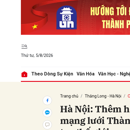
Gửi 
Thứ tư, 5/8/2026
Theo Dòng Sự Kiện
Văn Hóa
Văn Học - Ngh
Trang chủ
Thăng Long - Hà Nội
C
Hà Nội: Thêm h
mạng lưới Thàn