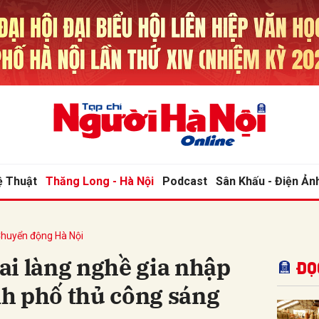
bình luận
ệ Thuật
Thăng Long - Hà Nội
Podcast
Sân Khấu - Điện Ản
huyển động Hà Nội
Hủy
G
ai làng nghề gia nhập
Đọ
h phố thủ công sáng