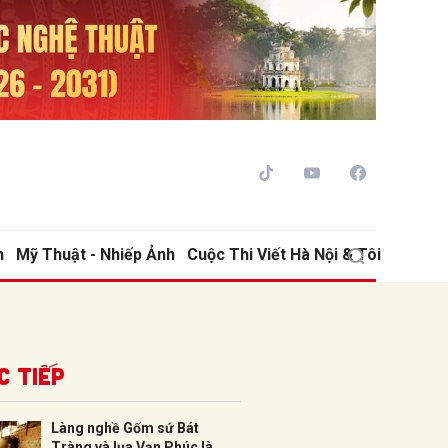
h
Mỹ Thuật - Nhiếp Ảnh
Cuộc Thi Viết Hà Nội & Tôi
ửi
c tiếp
Làng nghề Gốm sứ Bát
Tràng và lụa Vạn Phúc là