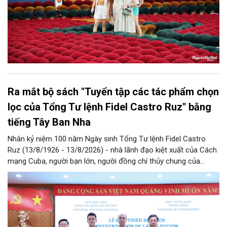
Ra mắt bộ sách "Tuyển tập các tác phẩm chọn
lọc của Tổng Tư lệnh Fidel Castro Ruz" bằng
tiếng Tây Ban Nha
Nhân kỷ niệm 100 năm Ngày sinh Tổng Tư lệnh Fidel Castro
Ruz (13/8/1926 - 13/8/2026) - nhà lãnh đạo kiệt xuất của Cách
mạng Cuba, người bạn lớn, người đồng chí thủy chung của
Đảng, Nhà nước và nhân dân Việt Nam, chiều 5/8, tại Hà Nội,
Nhà xuất bản Chính trị quốc gia Sự thật phối hợp với Ban Tuyên
giáo Trung ương tổ chức Lễ giới thiệu bộ sách “Tuyển tập các
tác phẩm chọn lọc của Tổng Tư lệnh Fidel Castro Ruz” gồm 24
tập bằng tiếng Tây Ban Nha.