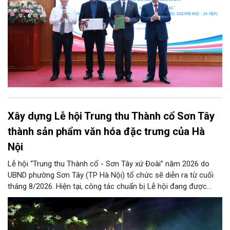
Xây dựng Lễ hội Trung thu Thành cổ Sơn Tây
thành sản phẩm văn hóa đặc trưng của Hà
Nội
Lễ hội “Trung thu Thành cổ - Sơn Tây xứ Đoài” năm 2026 do
UBND phường Sơn Tây (TP Hà Nội) tổ chức sẽ diễn ra từ cuối
tháng 8/2026. Hiện tại, công tác chuẩn bị Lễ hội đang được
chính quyền phường Sơn Tây cùng các phòng, ban, ngành, đơn
vị và 25 tổ dân phố khẩn trương triển khai, tạo khí thế sôi nổi,
sẵn sàng mang đến cho Nhân dân và du khách một mùa Trung