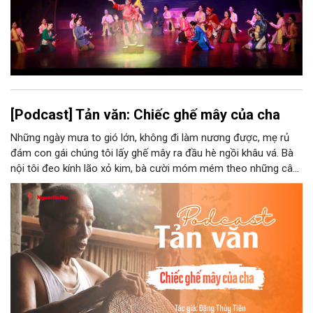
[Podcast] Tản văn: Chiếc ghế mây của cha
Những ngày mưa to gió lớn, không đi làm nương được, mẹ rủ
đám con gái chúng tôi lấy ghế mây ra đầu hè ngồi khâu vá. Bà
nội tôi đeo kính lão xỏ kim, bà cười móm mém theo những câu
chuyện kể tếu táo của đám trẻ chúng tôi. Chiếc ghế mây phát
ra âm thanh kin kít chịu đựng sức nặng cơ thể con người theo
những điệu cười khúc khích.