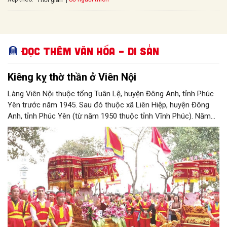
Đọc thêm Văn hóa – Di sản
Kiêng kỵ thờ thần ở Viên Nội
Làng Viên Nội thuộc tổng Tuân Lệ, huyện Đông Anh, tỉnh Phúc
Yên trước năm 1945. Sau đó thuộc xã Liên Hiệp, huyện Đông
Anh, tỉnh Phúc Yên (từ năm 1950 thuộc tỉnh Vĩnh Phúc). Năm
1961, làng được sáp nhập vào Hà Nội. Năm 1965, Viên Nội
thuộc xã Vân Nội; từ ngày 1/7/2025 thuộc xã Phúc Thịnh, Hà
Nội. Viên Nội thờ hai vị thần là Đống Băng và Uông Tá (thời
Hùng Vương thứ 18) cùng Diệu La công chúa, nữ tướng thời Hai
Bà Trưng.