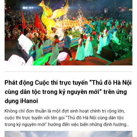
thu quy mô, đặc sắc và giàu bản sắc văn hóa xứ Đoài.
Phát động Cuộc thi trực tuyến “Thủ đô Hà Nội
cùng dân tộc trong kỷ nguyên mới” trên ứng
dụng iHanoi
Không chỉ đơn thuần là một đợt sinh hoạt chính trị rộng lớn,
cuộc thi trực tuyến với tên gọi "Thủ đô Hà Nội cùng dân tộc
trong kỷ nguyên mới" hướng đến việc biến những định hướng
chiến lược trong Nghị quyết số 02-NQ/TW của Bộ Chính trị