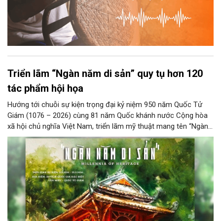
Triển lãm “Ngàn năm di sản” quy tụ hơn 120
tác phẩm hội họa
Hướng tới chuỗi sự kiện trọng đại kỷ niệm 950 năm Quốc Tử
Giám (1076 – 2026) cùng 81 năm Quốc khánh nước Cộng hòa
xã hội chủ nghĩa Việt Nam, triển lãm mỹ thuật mang tên “Ngàn
năm di sản” sẽ chính thức khai mạc vào ngày 8/8 tại Nhà Thái
Học, Di tích Quốc gia đặc biệt Văn Miếu – Quốc Tử Giám. Sự
kiện kéo dài đến ngày 25/9/2026 hứa hẹn trở thành điểm đến
văn hóa đầy sức hút, góp phần làm phong phú đời sống nghệ
thuật của Thủ đô trong mùa thu này.