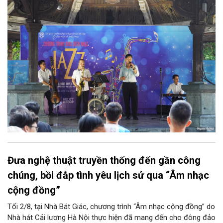
diễn của NSƯT Quyền Văn Minh và các nghệ sĩ Bình Minh Jazz
Club, mở ra một không gian âm nhạc giàu cảm xúc ngay giữa
trung tâm Thủ đô.
Đưa nghệ thuật truyền thống đến gần công
chúng, bồi đắp tình yêu lịch sử qua “Âm nhạc
cộng đồng”
Tối 2/8, tại Nhà Bát Giác, chương trình “Âm nhạc cộng đồng” do
Nhà hát Cải lương Hà Nội thực hiện đã mang đến cho đông đảo