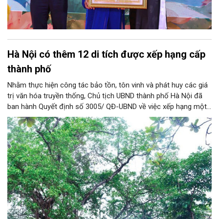
Hà Nội có thêm 12 di tích được xếp hạng cấp
thành phố
Nhằm thực hiện công tác bảo tồn, tôn vinh và phát huy các giá
trị văn hóa truyền thống, Chủ tịch UBND thành phố Hà Nội đã
ban hành Quyết định số 3005/ QĐ-UBND về việc xếp hạng một
loạt di tích lịch sử - văn hóa và danh lam thắng cảnh trên địa
bàn thành phố.