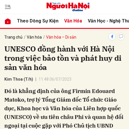
Theo Dòng Sự Kiện
Văn Hóa
Văn Học - Nghệ Th
bình luận
Trang chủ
Văn hóa
Văn hóa – Di sản
UNESCO đồng hành với Hà Nội
trong việc bảo tồn và phát huy di
sản văn hóa
Kim Thoa (T/h)
11:48 06/07/2023
Đó là khẳng định của ông Firmin Edouard
Hủy
G
Matoko, trợ lý Tổng Giám đốc Tổ chức Giáo
dục, Khoa học và Văn hóa của Liên hợp quốc
(UNESCO) về ưu tiên châu Phi và quan hệ đối
ngoại tại cuộc gặp với Phó Chủ tịch UBND