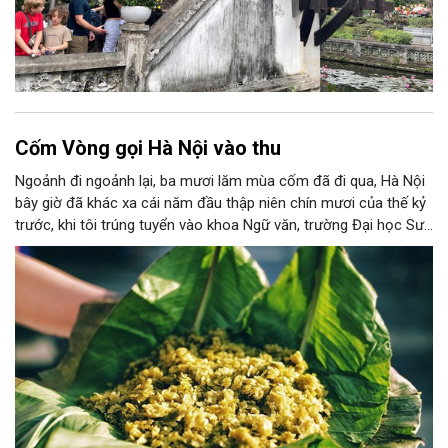
Cốm Vòng gọi Hà Nội vào thu
Ngoảnh đi ngoảnh lại, ba mươi lăm mùa cốm đã đi qua, Hà Nội
bây giờ đã khác xa cái năm đầu thập niên chín mươi của thế kỷ
trước, khi tôi trúng tuyển vào khoa Ngữ văn, trường Đại học Sư
phạm Hà Nội I, nằm trên đường Xuân Thuỷ. Hồi đó, tôi vẫn nhớ
như in, Hà Nội của những năm tháng sinh viên đầu đời còn khá
bình dị. Ngày ấy, giao thông ở nơi này còn phổ biến với những
chuyến xe lam ba bánh chòng chành chở khách. Và, ngày ấy,
quanh trường tôi chủ yếu vẫn là những làng quê yên ả.