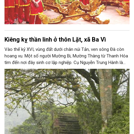
Kiêng kỵ thần linh ở thôn Lặt, xã Ba Vì
Vào thế kỷ XVI, vùng đất dưới chân núi Tản, ven sông Đà còn
hoang vu. Một số người Mường Bi, Mường Thàng từ Thanh Hóa
tìm đến nơi đây sinh cơ lập nghiệp. Cụ Nguyễn Trung Hành là
người đầu tiên đến khai phá vùng đất mới. Ban đầu, người dân
chặt tre nứa trong rừng, rồi chẻ lạt và chở bằng thuyền đi bán
khắp nơi.