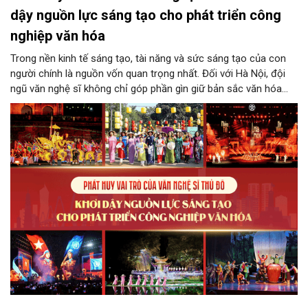
dậy nguồn lực sáng tạo cho phát triển công
nghiệp văn hóa
Trong nền kinh tế sáng tạo, tài năng và sức sáng tạo của con
người chính là nguồn vốn quan trọng nhất. Đối với Hà Nội, đội
ngũ văn nghệ sĩ không chỉ góp phần gìn giữ bản sắc văn hóa
mà còn giữ vai trò trung tâm trong quá trình hình thành các sản
phẩm công nghiệp văn hóa có giá trị. Khơi dậy, phát huy và tạo
điều kiện để nguồn lực sáng tạo ấy phát triển sẽ là “chìa khóa”
để Hà Nội khai thác hiệu quả tiềm năng văn hóa, nâng cao năng
lực cạnh tranh và khẳng định vị thế của một trung tâm sáng tạo
trong kỷ nguyên mới.