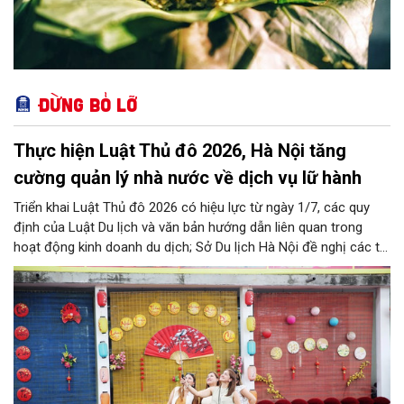
Đừng bỏ lỡ
Thực hiện Luật Thủ đô 2026, Hà Nội tăng
cường quản lý nhà nước về dịch vụ lữ hành
Triển khai Luật Thủ đô 2026 có hiệu lực từ ngày 1/7, các quy
định của Luật Du lịch và văn bản hướng dẫn liên quan trong
hoạt động kinh doanh du dịch; Sở Du lịch Hà Nội đề nghị các tổ
chức, đơn vị, doanh nghiệp kinh doanh dịch vụ lữ hành trên địa
bàn thành phố thực hiện một số nội dung quan trọng. Qua đó
góp phần thực hiện thắng lợi các mục tiêu phát triển du lịch Hà
Nội năm 2026 và giai đoạn tiếp theo.