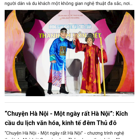
người dân và du khách một không gian nghệ thuật đa sắc, nơi
những làn điệu cải lương, ca cổ, tân cổ và các tiết mục múa
hòa quyện trong không gian của phố đi bộ hồ Hoàn Kiếm. Đặc
biệt, chương trình có sự giao lưu của các nghệ sĩ đến từ
phương Nam, góp phần tạo nên cuộc gặp gỡ nghệ thuật giàu
cảm xúc.
“Chuyện Hà Nội - Một ngày rất Hà Nội”: Kích
cầu du lịch văn hóa, kinh tế đêm Thủ đô
“Chuyện Hà Nội - Một ngày rất Hà Nội” - chương trình nghệ