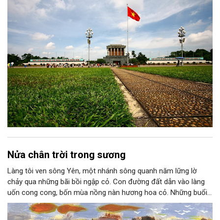
thành niềm tin, thành nhận thức chung của mỗi người dân.
Nửa chân trời trong sương
Làng tôi ven sông Yên, một nhánh sông quanh năm lững lờ
chảy qua những bãi bồi ngập cỏ. Con đường đất dẫn vào làng
uốn cong cong, bốn mùa nồng nàn hương hoa cỏ. Những buổi
hoàng hôn, khi nắng đã dịu xuống phía cuối sông, đám hoa tím
lại thẫm màu như có ai vừa rắc lên một lớp khói.