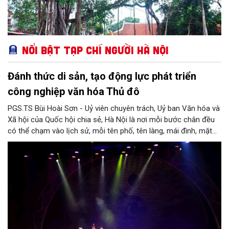
Nổi bật Tạp chí Người Hà Nội
Đánh thức di sản, tạo động lực phát triển
công nghiệp văn hóa Thủ đô
PGS.TS Bùi Hoài Sơn - Uỷ viên chuyên trách, Uỷ ban Văn hóa và
Xã hội của Quốc hội chia sẻ, Hà Nội là nơi mỗi bước chân đều
có thể chạm vào lịch sử, mỗi tên phố, tên làng, mái đình, mặt
hồ, nếp nhà, câu hát, món ăn, làn điệu, nghề thủ công đều có
thể kể một câu chuyện về chiều sâu văn hiến của dân tộc.
Nhưng trong kỷ nguyên mới, câu hỏi đặt ra không chỉ Hà Nội có
bao nhiêu di sản, bao nhiêu văn nghệ sĩ, trí thức, không gian ký
ức, mà là làm thế nào để những giá trị ấy trở thành nguồn lực
phát triển, thành sức mạnh mềm, thành động lực sáng tạo,
thành năng lực cạnh tranh của Thủ đô.