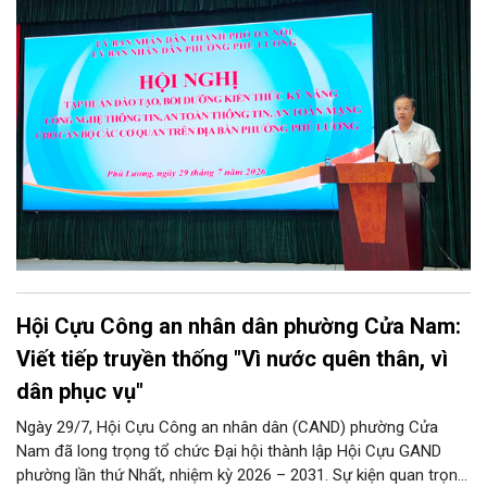
Chương trình được thiết kế bài bản, hướng tới đối tượng là toàn
thể đội ngũ cán bộ, công chức, viên chức và người lao động
đang trực tiếp công tác tại các cơ quan, đơn vị, phòng ban
chuyên môn trên địa bàn phường.
Hội Cựu Công an nhân dân phường Cửa Nam:
Viết tiếp truyền thống "Vì nước quên thân, vì
dân phục vụ"
Ngày 29/7, Hội Cựu Công an nhân dân (CAND) phường Cửa
Nam đã long trọng tổ chức Đại hội thành lập Hội Cựu GAND
phường lần thứ Nhất, nhiệm kỳ 2026 – 2031. Sự kiện quan trọng