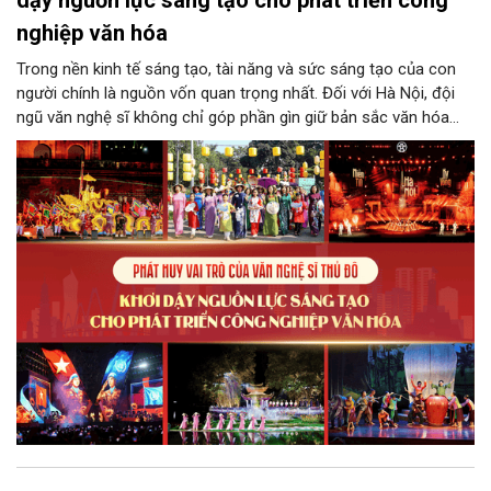
nghiệp văn hóa
Trong nền kinh tế sáng tạo, tài năng và sức sáng tạo của con
người chính là nguồn vốn quan trọng nhất. Đối với Hà Nội, đội
ngũ văn nghệ sĩ không chỉ góp phần gìn giữ bản sắc văn hóa
mà còn giữ vai trò trung tâm trong quá trình hình thành các sản
phẩm công nghiệp văn hóa có giá trị. Khơi dậy, phát huy và tạo
điều kiện để nguồn lực sáng tạo ấy phát triển sẽ là “chìa khóa”
để Hà Nội khai thác hiệu quả tiềm năng văn hóa, nâng cao năng
lực cạnh tranh và khẳng định vị thế của một trung tâm sáng tạo
trong kỷ nguyên mới.