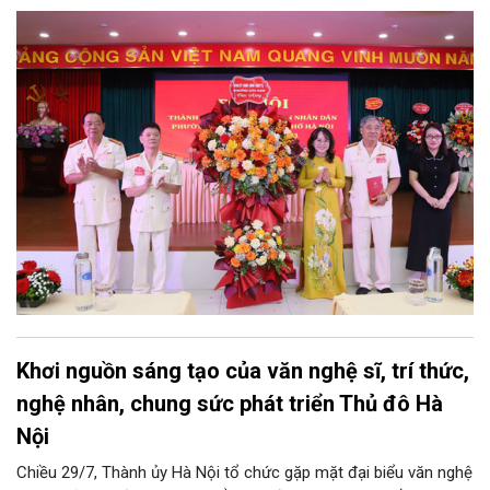
này đánh dấu mốc kiện toàn tổ chức, mở ra chặng đường mới
nhằm tập hợp, đoàn kết và phát huy tối đa kinh nghiệm, trí tuệ
của lực lượng cựu CAND trong công tác giữ gìn an ninh trật tự,
phục vụ Nhân dân và phát triển địa phương.
Khơi nguồn sáng tạo của văn nghệ sĩ, trí thức,
nghệ nhân, chung sức phát triển Thủ đô Hà
Nội
Chiều 29/7, Thành ủy Hà Nội tổ chức gặp mặt đại biểu văn nghệ