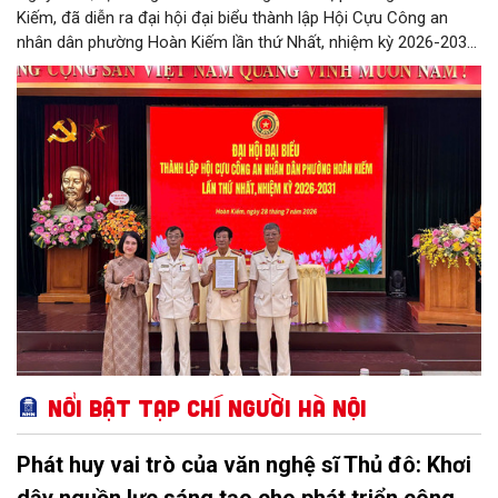
Kiếm, đã diễn ra đại hội đại biểu thành lập Hội Cựu Công an
nhân dân phường Hoàn Kiếm lần thứ Nhất, nhiệm kỳ 2026-2031,
đánh dấu bước kiện toàn tổ chức, phát huy vai trò của lực
lượng cựu Công an nhân dân trong tham gia giữ gìn an ninh trật
tự và xây dựng địa phương.
Nổi bật Tạp chí Người Hà Nội
Phát huy vai trò của văn nghệ sĩ Thủ đô: Khơi
dậy nguồn lực sáng tạo cho phát triển công