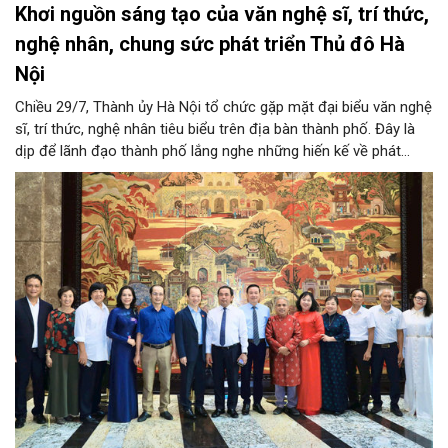
Khơi nguồn sáng tạo của văn nghệ sĩ, trí thức,
nghệ nhân, chung sức phát triển Thủ đô Hà
Nội
Chiều 29/7, Thành ủy Hà Nội tổ chức gặp mặt đại biểu văn nghệ
sĩ, trí thức, nghệ nhân tiêu biểu trên địa bàn thành phố. Đây là
dịp để lãnh đạo thành phố lắng nghe những hiến kế về phát
triển khoa học công nghệ, đổi mới sáng tạo, công nghiệp văn
hóa và phát huy nguồn lực con người, góp phần tạo động lực
mới cho sự phát triển nhanh, bền vững của Thủ đô.