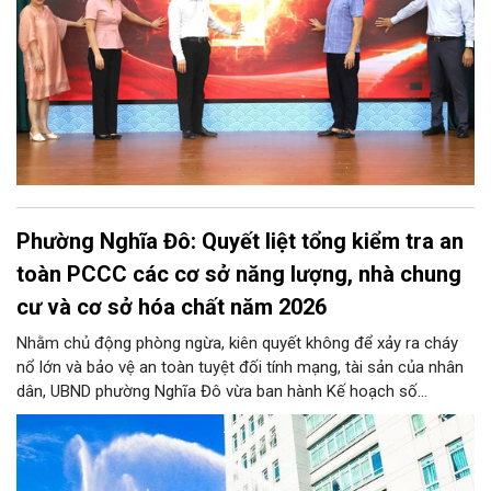
Phường Nghĩa Đô: Quyết liệt tổng kiểm tra an
toàn PCCC các cơ sở năng lượng, nhà chung
cư và cơ sở hóa chất năm 2026
Nhằm chủ động phòng ngừa, kiên quyết không để xảy ra cháy
nổ lớn và bảo vệ an toàn tuyệt đối tính mạng, tài sản của nhân
dân, UBND phường Nghĩa Đô vừa ban hành Kế hoạch số
276/KH-UBND. Theo đó, từ nay đến trước ngày 25/11/2026,
phường Nghĩa Đô sẽ ra quân kiểm tra định kỳ và đột xuất đối
với 100% cơ sở năng lượng, nhà chung cư (bao gồm nhà tập
thể, nhà đa năng/hỗn hợp) và cơ sở hóa chất trên toàn địa bàn,