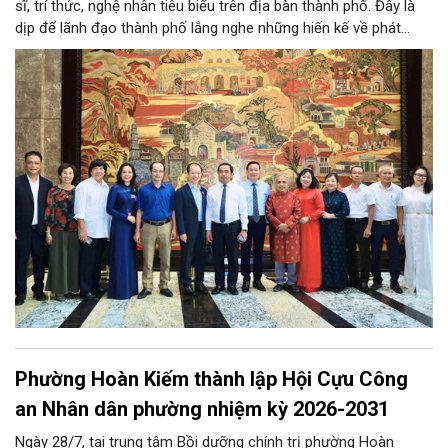
sĩ, trí thức, nghệ nhân tiêu biểu trên địa bàn thành phố. Đây là
dịp để lãnh đạo thành phố lắng nghe những hiến kế về phát
triển khoa học công nghệ, đổi mới sáng tạo, công nghiệp văn
hóa và phát huy nguồn lực con người, góp phần tạo động lực
mới cho sự phát triển nhanh, bền vững của Thủ đô.
Phường Hoàn Kiếm thành lập Hội Cựu Công
an Nhân dân phường nhiệm kỳ 2026-2031
Ngày 28/7, tại trung tâm Bồi dưỡng chính trị phường Hoàn