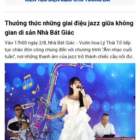
Thưởng thức những giai điệu jazz giữa không
gian di sản Nhà Bát Giác
Vào 17h00 ngày 2/8, Nhà Bát Giác - Vườn hoa Lý Thái Tổ tiếp
tục chào đón công chúng đến với chương trình "Âm nhạc cuối
tuần", nơi những thanh âm của jazz trở thành chiếc cầu nối đưa
nhiều nền văn hóa gặp gỡ trong không gian di sản giữa lòng Thủ
đô. Từ những tác phẩm kinh điển của thế giới đến những giai
điệu Việt Nam đậm chất tự sự, chương trình mở ra một hành
trình thưởng thức âm nhạc đa tầng cảm xúc, góp phần bồi đắp
diện mạo văn hóa của Hà Nội - Thành phố sáng tạo.