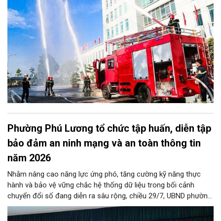
đặc biệt dứt điểm kiểm tra toàn bộ các cơ sở nhà chung cư.
Phường Phú Lương tổ chức tập huấn, diễn tập
bảo đảm an ninh mạng và an toàn thông tin
năm 2026
Nhằm nâng cao năng lực ứng phó, tăng cường kỹ năng thực
hành và bảo vệ vững chắc hệ thống dữ liệu trong bối cảnh
chuyển đổi số đang diễn ra sâu rộng, chiều 29/7, UBND phường
Phú Lương đã tổ chức thành công Hội nghị tập huấn và diễn
tập công tác bảo đảm an ninh mạng, an ninh dữ liệu năm 2026.