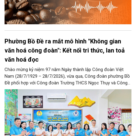
Phường Bồ Đề ra mắt mô hình "Không gian
văn hoá công đoàn": Kết nối tri thức, lan toả
văn hoá đọc
Chào mừng kỷ niệm 97 năm Ngày thành lập Công đoàn Việt
Nam (28/7/1929 – 28/7/2026), vừa qua, Công đoàn phường Bồ
Đề phối hợp với Công đoàn Trường THCS Ngọc Thụy và Công
đoàn Trường Tiểu học Ái Mộ B tổ chức Lễ ra mắt Mô hình
“Không gian văn hóa công đoàn”.