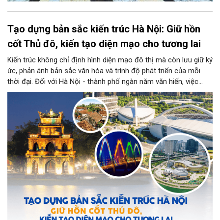
Tạo dựng bản sắc kiến trúc Hà Nội: Giữ hồn
cốt Thủ đô, kiến tạo diện mạo cho tương lai
Kiến trúc không chỉ định hình diện mạo đô thị mà còn lưu giữ ký
ức, phản ánh bản sắc văn hóa và trình độ phát triển của mỗi
thời đại. Đối với Hà Nội - thành phố ngàn năm văn hiến, việc
kiến tạo những công trình mới hài hòa với không gian lịch sử,
đồng thời phát huy vai trò của đội ngũ kiến trúc sư trong bảo
tồn và sáng tạo, là yêu cầu quan trọng để xây dựng Thủ đô
"Văn hiến - Văn minh - Hiện đại", đáp ứng yêu cầu phát triển
trong thời kỳ mới.