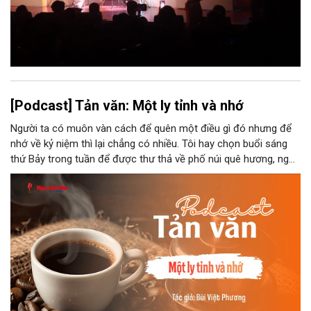
[Podcast] Tản văn: Một ly tỉnh và nhớ
Người ta có muôn vàn cách để quên một điều gì đó nhưng để
nhớ về kỷ niệm thì lại chẳng có nhiều. Tôi hay chọn buổi sáng
thứ Bảy trong tuần để được thư thả về phố núi quê hương, ngồi
đợi giọt đắng của đất đai, mưa nắng điểm từng nhịp xuống
chiếc ly sứ như đợi thời gian mở cánh cửa diệu kì của mình.