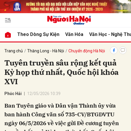
bình luận
Theo Dòng Sự Kiện
Văn Hóa
Văn Học - Nghệ Th
Trang chủ
Thăng Long - Hà Nội
Chuyển động Hà Nội
Tuyên truyền sâu rộng kết quả
Kỳ họp thứ nhất, Quốc hội khóa
XVI
Phúc Hải
12/05/2026 10:39
Hủy
G
Ban Tuyên giáo và Dân vận Thành ủy vừa
ban hành Công văn số 735-CV/BTGDVTU
ngày 06/5/2026 về việc gửi Đề cương tuyên