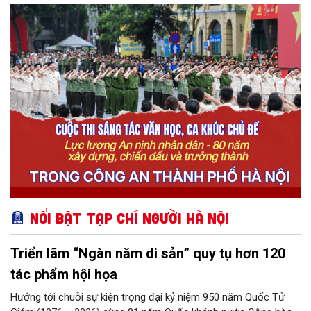
lượng An ninh nhân dân - 80 năm xây dựng, chiến đấu và trưởng
thành" trong Công an Thành phố. Qua cuộc thi góp phần lan tỏa
hình ảnh đẹp về người chiến sĩ an ninh Công an Thủ đô bản lĩnh,
nhân văn, vì nhân dân phục vụ; tạo điều kiện để cán bộ chiến sĩ
thể hiện cảm xúc, suy nghĩ, góc nhìn nghệ thuật về công tác
đặc thù của lực lượng An ninh nhân dân, đơn vị, đồng đội; phát
hiện những nhân tố có năng khiếu, đam mê sáng tác trong
Công an Thủ đô...
Nổi bật Tạp chí Người Hà Nội
Triển lãm “Ngàn năm di sản” quy tụ hơn 120
tác phẩm hội họa
Hướng tới chuỗi sự kiện trọng đại kỷ niệm 950 năm Quốc Tử