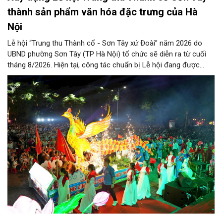
thành sản phẩm văn hóa đặc trưng của Hà
Nội
Lễ hội “Trung thu Thành cổ - Sơn Tây xứ Đoài” năm 2026 do
UBND phường Sơn Tây (TP Hà Nội) tổ chức sẽ diễn ra từ cuối
tháng 8/2026. Hiện tại, công tác chuẩn bị Lễ hội đang được
chính quyền phường Sơn Tây cùng các phòng, ban, ngành, đơn
vị và 25 tổ dân phố khẩn trương triển khai, tạo khí thế sôi nổi,
sẵn sàng mang đến cho Nhân dân và du khách một mùa Trung
thu quy mô, đặc sắc và giàu bản sắc văn hóa xứ Đoài.