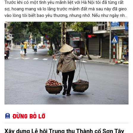
Trước khi có một tình yêu mãnh liệt với Hà Nội tôi đã từng rất
sợ, hoang mang và lo lắng trước mảnh đất mà sau này đã gieo
vào lòng tôi biết bao yêu thương, nhung nhớ. Nếu như ngày nhỏ
mỗi lần được "vinh dự" cùng bố về Thủ đô cảm xúc khi ấy của
tôi là sự háo hức, niềm vui sướng bởi khi ấy dẫu Hà Nội có đầy
sự lạ lẫm đi chăng nữa thì bên cạnh tôi vẫn luôn có bờ vai vững
chãi, bóng hình mạnh mẽ là bố bảo vệ, chở che. Hay có lần là
cô sinh viên tỉnh lẻ được đi thực tế, thăm Thủ đô thì bên cạnh
tôi vẫn có thật nhiều thầy cô, bạn bè để dựa dẫm nên cái cảm
giác sợ hãi, choáng ngợp về một Thủ đô hoa lệ không hiện hữu
trong suy nghĩ của tôi.
Đừng bỏ lỡ
Xây dựng Lễ hội Trung thu Thành cổ Sơn Tây