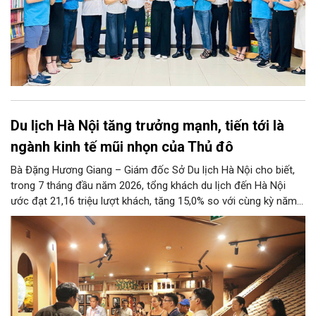
Du lịch Hà Nội tăng trưởng mạnh, tiến tới là
ngành kinh tế mũi nhọn của Thủ đô
Bà Đặng Hương Giang – Giám đốc Sở Du lịch Hà Nội cho biết,
trong 7 tháng đầu năm 2026, tổng khách du lịch đến Hà Nội
ước đạt 21,16 triệu lượt khách, tăng 15,0% so với cùng kỳ năm
2025. Tổng thu từ khách du lịch ước đạt 86,47 nghìn tỷ đồng,
tăng 17,9% so với cùng kỳ năm trước.