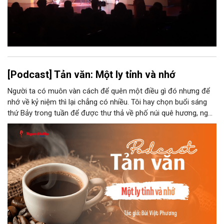
[Podcast] Tản văn: Một ly tỉnh và nhớ
Người ta có muôn vàn cách để quên một điều gì đó nhưng để
nhớ về kỷ niệm thì lại chẳng có nhiều. Tôi hay chọn buổi sáng
thứ Bảy trong tuần để được thư thả về phố núi quê hương, ngồi
đợi giọt đắng của đất đai, mưa nắng điểm từng nhịp xuống
chiếc ly sứ như đợi thời gian mở cánh cửa diệu kì của mình.