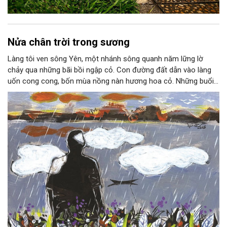
Nửa chân trời trong sương
Làng tôi ven sông Yên, một nhánh sông quanh năm lững lờ
chảy qua những bãi bồi ngập cỏ. Con đường đất dẫn vào làng
uốn cong cong, bốn mùa nồng nàn hương hoa cỏ. Những buổi
hoàng hôn, khi nắng đã dịu xuống phía cuối sông, đám hoa tím
lại thẫm màu như có ai vừa rắc lên một lớp khói.