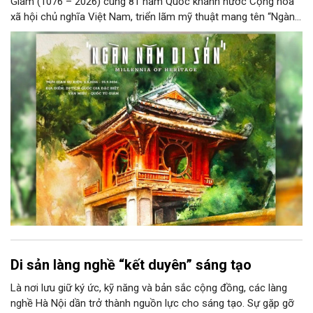
Giám (1076 – 2026) cùng 81 năm Quốc khánh nước Cộng hòa
xã hội chủ nghĩa Việt Nam, triển lãm mỹ thuật mang tên “Ngàn
năm di sản” sẽ chính thức khai mạc vào ngày 8/8 tại Nhà Thái
Học, Di tích Quốc gia đặc biệt Văn Miếu – Quốc Tử Giám. Sự
kiện kéo dài đến ngày 25/9/2026 hứa hẹn trở thành điểm đến
văn hóa đầy sức hút, góp phần làm phong phú đời sống nghệ
thuật của Thủ đô trong mùa thu này.
Di sản làng nghề “kết duyên” sáng tạo
Là nơi lưu giữ ký ức, kỹ năng và bản sắc cộng đồng, các làng
nghề Hà Nội dần trở thành nguồn lực cho sáng tạo. Sự gặp gỡ