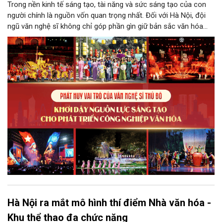
Trong nền kinh tế sáng tạo, tài năng và sức sáng tạo của con
người chính là nguồn vốn quan trọng nhất. Đối với Hà Nội, đội
ngũ văn nghệ sĩ không chỉ góp phần gìn giữ bản sắc văn hóa
mà còn giữ vai trò trung tâm trong quá trình hình thành các sản
phẩm công nghiệp văn hóa có giá trị. Khơi dậy, phát huy và tạo
điều kiện để nguồn lực sáng tạo ấy phát triển sẽ là “chìa khóa”
để Hà Nội khai thác hiệu quả tiềm năng văn hóa, nâng cao năng
lực cạnh tranh và khẳng định vị thế của một trung tâm sáng tạo
trong kỷ nguyên mới.
Hà Nội ra mắt mô hình thí điểm Nhà văn hóa -
Khu thể thao đa chức năng