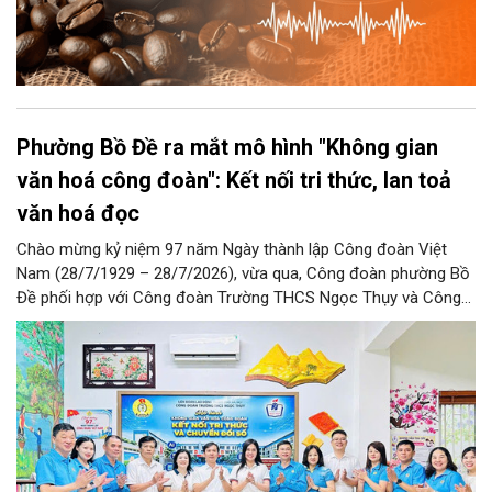
Phường Bồ Đề ra mắt mô hình "Không gian
văn hoá công đoàn": Kết nối tri thức, lan toả
văn hoá đọc
Chào mừng kỷ niệm 97 năm Ngày thành lập Công đoàn Việt
Nam (28/7/1929 – 28/7/2026), vừa qua, Công đoàn phường Bồ
Đề phối hợp với Công đoàn Trường THCS Ngọc Thụy và Công
đoàn Trường Tiểu học Ái Mộ B tổ chức Lễ ra mắt Mô hình
“Không gian văn hóa công đoàn”.