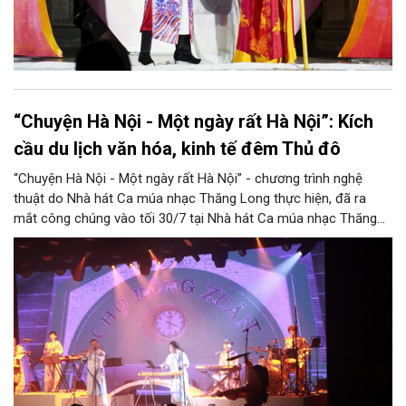
“Chuyện Hà Nội - Một ngày rất Hà Nội”: Kích
cầu du lịch văn hóa, kinh tế đêm Thủ đô
“Chuyện Hà Nội - Một ngày rất Hà Nội” - chương trình nghệ
thuật do Nhà hát Ca múa nhạc Thăng Long thực hiện, đã ra
mắt công chúng vào tối 30/7 tại Nhà hát Ca múa nhạc Thăng
Long (số 31 - 33 phố Lương Văn Can, phường Hoàn Kiếm).