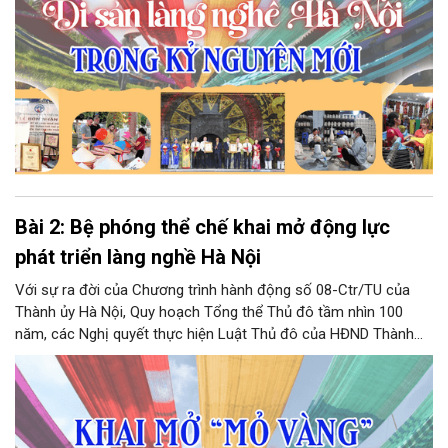
Bài 2: Bệ phóng thể chế khai mở động lực
phát triển làng nghề Hà Nội
Với sự ra đời của Chương trình hành động số 08-Ctr/TU của
Thành ủy Hà Nội, Quy hoạch Tổng thể Thủ đô tầm nhìn 100
năm, các Nghị quyết thực hiện Luật Thủ đô của HĐND Thành
phố Hà Nội, đã phá bỏ rào cản, hơn hết đặt nền móng, kiến tạo
bệ phóng để làng nghề Hà Nội bứt phá, đóng góp tích cực hơn
vào quá trình phát triển công nghiệp văn hóa Thủ đô trong giai
đoạn mới.