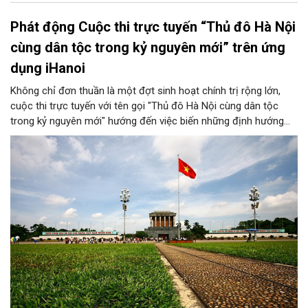
Phát động Cuộc thi trực tuyến “Thủ đô Hà Nội
cùng dân tộc trong kỷ nguyên mới” trên ứng
dụng iHanoi
Không chỉ đơn thuần là một đợt sinh hoạt chính trị rộng lớn,
cuộc thi trực tuyến với tên gọi "Thủ đô Hà Nội cùng dân tộc
trong kỷ nguyên mới" hướng đến việc biến những định hướng
chiến lược trong Nghị quyết số 02-NQ/TW của Bộ Chính trị
thành niềm tin, thành nhận thức chung của mỗi người dân.