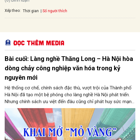
Xếp theo:
Số người thích
Thời gian
Đọc thêm Media
Bài cuối: Làng nghề Thăng Long – Hà Nội hòa
dòng chảy công nghiệp văn hóa trong kỷ
nguyên mới
Hệ thống cơ chế, chính sách đặc thù, vượt trội của Thành phố
Hà Nội đã tạo một bệ phóng cho làng nghề Hà Nội phát triển.
Nhưng chính sách ưu việt đến đâu cũng chỉ phát huy sức mạnh
khi được triển khai bằng những hành động thực tế, quyết liệt và
khoa học. Nhiệm vụ cốt lõi của chính quyền các cấp, cộng đồng
doanh nghiệp và nghệ nhân Hà Nội lúc này là phải đưa các định
chế pháp lý vào thực tiễn, biến di sản ngàn năm thành dòng
chảy kinh tế văn hóa, đưa làng nghề Thăng Long – Hà Nội