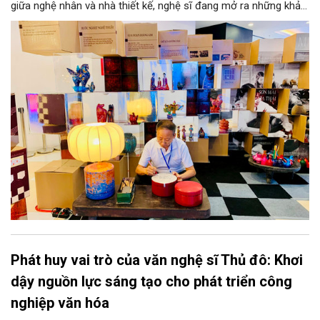
giữa nghệ nhân và nhà thiết kế, nghệ sĩ đang mở ra những khả
năng phát triển mới cho thủ công đương đại trên nền tảng di
sản. Từ những cuộc “kết duyên” đầy cảm hứng ấy, Hà Nội đang
khơi thông mạch ngầm của hệ sinh thái thủ công, biến vốn cổ
thành động lực bền vững cho tương lai.
Phát huy vai trò của văn nghệ sĩ Thủ đô: Khơi
dậy nguồn lực sáng tạo cho phát triển công
nghiệp văn hóa