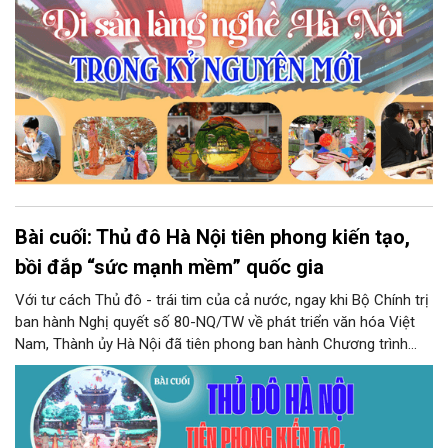
Bài cuối: Thủ đô Hà Nội tiên phong kiến tạo,
bồi đắp “sức mạnh mềm” quốc gia
Với tư cách Thủ đô - trái tim của cả nước, ngay khi Bộ Chính trị
ban hành Nghị quyết số 80-NQ/TW về phát triển văn hóa Việt
Nam, Thành ủy Hà Nội đã tiên phong ban hành Chương trình
hành động số 08-CTr/TU thực hiện Nghị quyết số 80-NQ/TW
với tầm nhìn, tư duy chiến lược kiến tạo, đánh thức những mạch
ngầm di sản, biến tài nguyên văn hóa thành động lực phát triển.