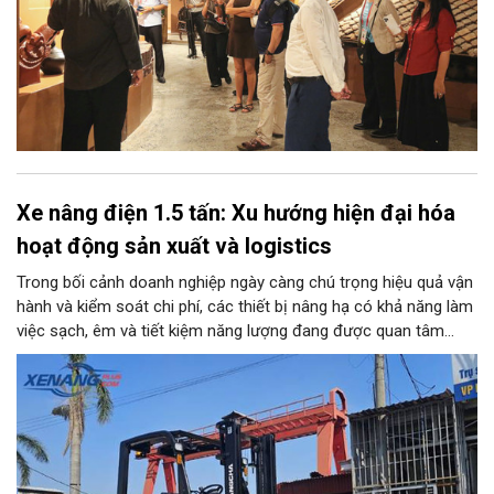
Xe nâng điện 1.5 tấn: Xu hướng hiện đại hóa
hoạt động sản xuất và logistics
Trong bối cảnh doanh nghiệp ngày càng chú trọng hiệu quả vận
hành và kiểm soát chi phí, các thiết bị nâng hạ có khả năng làm
việc sạch, êm và tiết kiệm năng lượng đang được quan tâm
nhiều. Xe nâng điện 1.5 tấn là một trong những lựa chọn phù
hợp với nhiều kho bãi, nhà xưởng và cơ sở sản xuất nhờ tải
trọng đáp ứng các loại hàng hóa phổ biến, đồng thời có khả
năng vận hành linh hoạt trong nhiều môi trường.