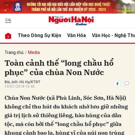
bình luận
Theo Dòng Sự Kiện
Văn Hóa
Văn Học - Nghệ Th
Trang chủ
Media
Toàn cảnh thế “long chầu hổ
phục” của chùa Non Nước
Bài, ảnh: Hồ Hạ/KTĐT
13/07/2018 10:43
Chùa Non Nước (xã Phù Linh, Sóc Sơn, Hà Nội)
Hủy
G
không chỉ thu hút du khách nhờ lưu giữ những
giá trị lịch sử thiêng liêng, hào hùng của dân
tộc, mà còn bởi thế “long chầu hổ phục” giữa
khung cảnh bao la, hùng vĩ của núi non trùng