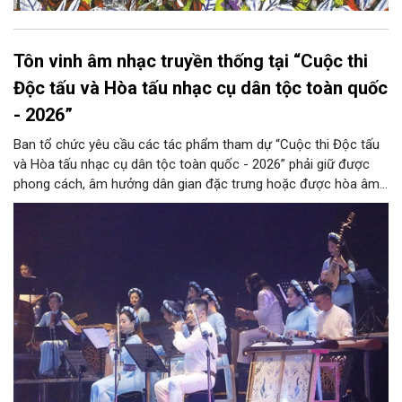
Tôn vinh âm nhạc truyền thống tại “Cuộc thi
Độc tấu và Hòa tấu nhạc cụ dân tộc toàn quốc
- 2026”
Ban tổ chức yêu cầu các tác phẩm tham dự “Cuộc thi Độc tấu
và Hòa tấu nhạc cụ dân tộc toàn quốc - 2026” phải giữ được
phong cách, âm hưởng dân gian đặc trưng hoặc được hòa âm,
phối khí mới trên nền tảng làn điệu âm nhạc truyền thống Việt
Nam, đồng thời phải được trình diễn trực tiếp bằng nhạc cụ dân
tộc.