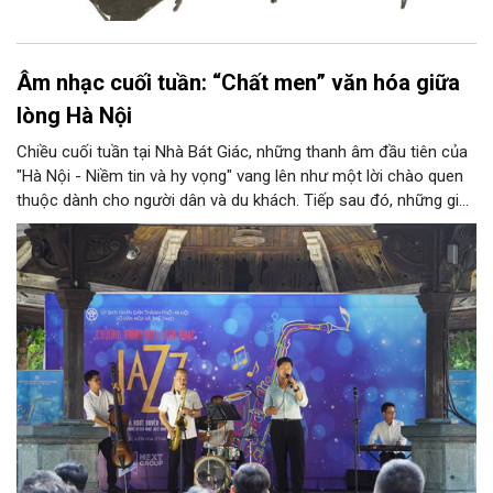
Âm nhạc cuối tuần: “Chất men” văn hóa giữa
lòng Hà Nội
Chiều cuối tuần tại Nhà Bát Giác, những thanh âm đầu tiên của
"Hà Nội - Niềm tin và hy vọng" vang lên như một lời chào quen
thuộc dành cho người dân và du khách. Tiếp sau đó, những giai
điệu jazz kinh điển của thế giới lần lượt cất lên qua phần biểu
diễn của NSƯT Quyền Văn Minh và các nghệ sĩ Bình Minh Jazz
Club, mở ra một không gian âm nhạc giàu cảm xúc ngay giữa
trung tâm Thủ đô.