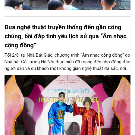
Đưa nghệ thuật truyền thống đến gần công
chúng, bồi đắp tình yêu lịch sử qua “Âm nhạc
cộng đồng”
Tối 2/8, tại Nhà Bát Giác, chương trình “Âm nhạc cộng đồng” do
Nhà hát Cải lương Hà Nội thực hiện đã mang đến cho đông đảo
người dân và du khách một không gian nghệ thuật đa sắc, nơi
những làn điệu cải lương, ca cổ, tân cổ và các tiết mục múa
hòa quyện trong không gian của phố đi bộ hồ Hoàn Kiếm. Đặc
biệt, chương trình có sự giao lưu của các nghệ sĩ đến từ
phương Nam, góp phần tạo nên cuộc gặp gỡ nghệ thuật giàu
cảm xúc.