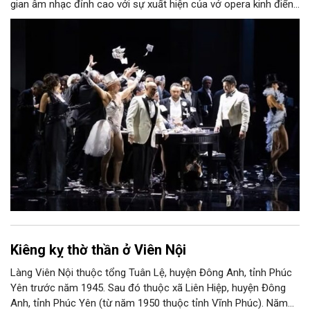
gian âm nhạc đỉnh cao với sự xuất hiện của vở opera kinh điển
“La Traviata”.
Kiêng kỵ thờ thần ở Viên Nội
Làng Viên Nội thuộc tổng Tuân Lệ, huyện Đông Anh, tỉnh Phúc
Yên trước năm 1945. Sau đó thuộc xã Liên Hiệp, huyện Đông
Anh, tỉnh Phúc Yên (từ năm 1950 thuộc tỉnh Vĩnh Phúc). Năm