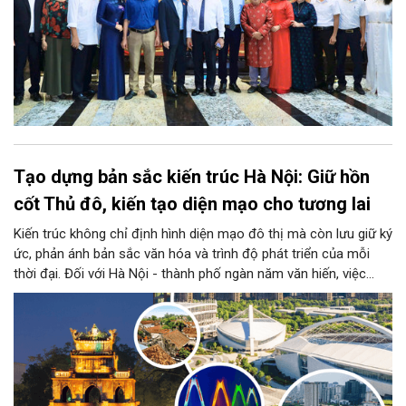
Tạo dựng bản sắc kiến trúc Hà Nội: Giữ hồn
cốt Thủ đô, kiến tạo diện mạo cho tương lai
Kiến trúc không chỉ định hình diện mạo đô thị mà còn lưu giữ ký
ức, phản ánh bản sắc văn hóa và trình độ phát triển của mỗi
thời đại. Đối với Hà Nội - thành phố ngàn năm văn hiến, việc
kiến tạo những công trình mới hài hòa với không gian lịch sử,
đồng thời phát huy vai trò của đội ngũ kiến trúc sư trong bảo
tồn và sáng tạo, là yêu cầu quan trọng để xây dựng Thủ đô
"Văn hiến - Văn minh - Hiện đại", đáp ứng yêu cầu phát triển
trong thời kỳ mới.