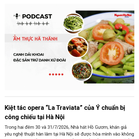
món ăn, từ cách chọn nguyên liệu, chế biến đến cách thưởng
thức. Và canh dải khoai là một món ăn như thế.
Kiệt tác opera “La Traviata” của Ý chuẩn bị
công chiếu tại Hà Nội
Trong hai đêm 30 và 31/7/2026, Nhà hát Hồ Gươm, khán giả
yêu nghệ thuật hàn lâm tại Hà Nội sẽ được hòa mình vào không