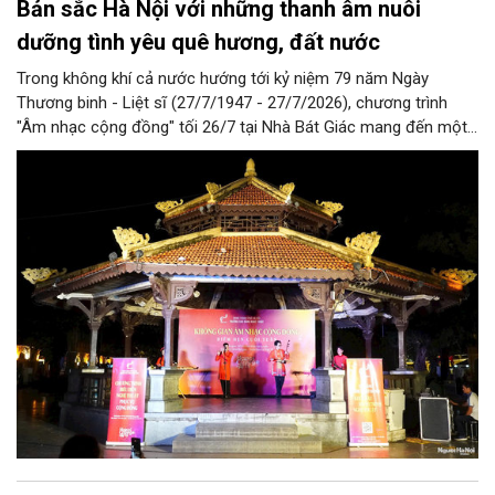
Bản sắc Hà Nội với những thanh âm nuôi
dưỡng tình yêu quê hương, đất nước
Trong không khí cả nước hướng tới kỷ niệm 79 năm Ngày
Thương binh - Liệt sĩ (27/7/1947 - 27/7/2026), chương trình
"Âm nhạc cộng đồng" tối 26/7 tại Nhà Bát Giác mang đến một
đêm biểu diễn giàu ý nghĩa với những ca khúc về quê hương,
đất nước, hòa bình và khát vọng tuổi trẻ. Không chỉ đáp ứng
nhu cầu thưởng thức nghệ thuật của người dân, chương trình
còn góp phần lan tỏa truyền thống yêu nước, lòng biết ơn các
thế hệ cha anh đã hy sinh vì độc lập, tự do của dân tộc.