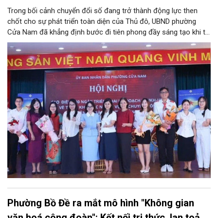
Trong bối cảnh chuyển đổi số đang trở thành động lực then
chốt cho sự phát triển toàn diện của Thủ đô, UBND phường
Cửa Nam đã khẳng định bước đi tiên phong đầy sáng tạo khi tổ
chức phiên livestream đặc biệt với chủ đề: “MEGALIVE -
Phường Cửa Nam – Khám phá di sản, kết nối văn hóa”. Sự kiện
diễn ra ngày 31/7 do phường Cửa Nam tổ chức đã thu hút sự
quan tâm đông đảo của hàng ngàn cán bộ, đảng viên, người
dân trên kênh TikTok chính thức của UBND phường Cửa Nam và
các kênh của đơn vị đồng hành.
Phường Bồ Đề ra mắt mô hình "Không gian
văn hoá công đoàn": Kết nối tri thức, lan toả