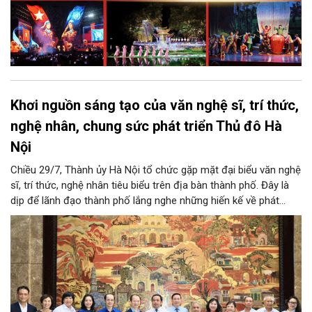
Khơi nguồn sáng tạo của văn nghệ sĩ, trí thức,
nghệ nhân, chung sức phát triển Thủ đô Hà
Nội
Chiều 29/7, Thành ủy Hà Nội tổ chức gặp mặt đại biểu văn nghệ
sĩ, trí thức, nghệ nhân tiêu biểu trên địa bàn thành phố. Đây là
dịp để lãnh đạo thành phố lắng nghe những hiến kế về phát
triển khoa học công nghệ, đổi mới sáng tạo, công nghiệp văn
hóa và phát huy nguồn lực con người, góp phần tạo động lực
mới cho sự phát triển nhanh, bền vững của Thủ đô.