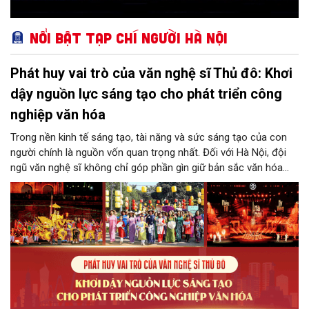
Nổi bật Tạp chí Người Hà Nội
Phát huy vai trò của văn nghệ sĩ Thủ đô: Khơi
dậy nguồn lực sáng tạo cho phát triển công
nghiệp văn hóa
Trong nền kinh tế sáng tạo, tài năng và sức sáng tạo của con
người chính là nguồn vốn quan trọng nhất. Đối với Hà Nội, đội
ngũ văn nghệ sĩ không chỉ góp phần gìn giữ bản sắc văn hóa
mà còn giữ vai trò trung tâm trong quá trình hình thành các sản
phẩm công nghiệp văn hóa có giá trị. Khơi dậy, phát huy và tạo
điều kiện để nguồn lực sáng tạo ấy phát triển sẽ là “chìa khóa”
để Hà Nội khai thác hiệu quả tiềm năng văn hóa, nâng cao năng
lực cạnh tranh và khẳng định vị thế của một trung tâm sáng tạo
trong kỷ nguyên mới.