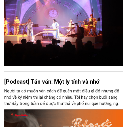
[Podcast] Tản văn: Một ly tỉnh và nhớ
Người ta có muôn vàn cách để quên một điều gì đó nhưng để
nhớ về kỷ niệm thì lại chẳng có nhiều. Tôi hay chọn buổi sáng
thứ Bảy trong tuần để được thư thả về phố núi quê hương, ngồi
đợi giọt đắng của đất đai, mưa nắng điểm từng nhịp xuống
chiếc ly sứ như đợi thời gian mở cánh cửa diệu kì của mình.