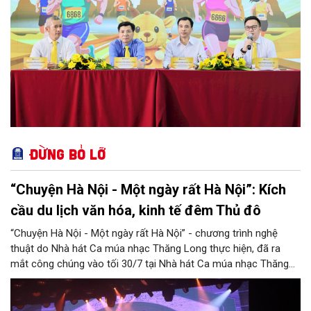
Đừng bỏ lỡ
“Chuyện Hà Nội - Một ngày rất Hà Nội”: Kích
cầu du lịch văn hóa, kinh tế đêm Thủ đô
“Chuyện Hà Nội - Một ngày rất Hà Nội” - chương trình nghệ
thuật do Nhà hát Ca múa nhạc Thăng Long thực hiện, đã ra
mắt công chúng vào tối 30/7 tại Nhà hát Ca múa nhạc Thăng
Long (số 31 - 33 phố Lương Văn Can, phường Hoàn Kiếm).