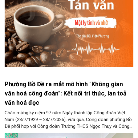
Phường Bồ Đề ra mắt mô hình "Không gian
văn hoá công đoàn": Kết nối tri thức, lan toả
văn hoá đọc
Chào mừng kỷ niệm 97 năm Ngày thành lập Công đoàn Việt
Nam (28/7/1929 – 28/7/2026), vừa qua, Công đoàn phường Bồ
Đề phối hợp với Công đoàn Trường THCS Ngọc Thụy và Công
đoàn Trường Tiểu học Ái Mộ B tổ chức Lễ ra mắt Mô hình