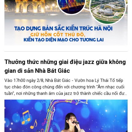
Thưởng thức những giai điệu jazz giữa không
gian di sản Nhà Bát Giác
Vào 17h00 ngày 2/8, Nhà Bát Giác - Vườn hoa Lý Thái Tổ tiếp
tục chào đón công chúng đến với chương trình "Âm nhạc cuối
tuần", nơi những thanh âm của jazz trở thành chiếc cầu nối đưa
nhiều nền văn hóa gặp gỡ trong không gian di sản giữa lòng Thủ
đô. Từ những tác phẩm kinh điển của thế giới đến những giai
điệu Việt Nam đậm chất tự sự, chương trình mở ra một hành
trình thưởng thức âm nhạc đa tầng cảm xúc, góp phần bồi đắp
diện mạo văn hóa của Hà Nội - Thành phố sáng tạo.