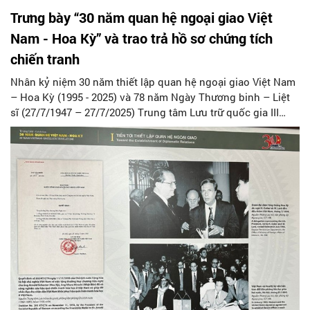
Trưng bày “30 năm quan hệ ngoại giao Việt
Nam - Hoa Kỳ” và trao trả hồ sơ chứng tích
chiến tranh
Nhân kỷ niệm 30 năm thiết lập quan hệ ngoại giao Việt Nam
– Hoa Kỳ (1995 - 2025) và 78 năm Ngày Thương binh – Liệt
sĩ (27/7/1947 – 27/7/2025) Trung tâm Lưu trữ quốc gia III
(Cục Văn thư và Lưu trữ nhà nước, Bộ Nội vụ) tổ chức Trưng
bày tài liệu “30 năm quan hệ Việt Nam – Hoa Kỳ” và trao hồ
sơ chứng tích chiến tranh cho các gia đình liệt sĩ và các cựu
chiến binh.