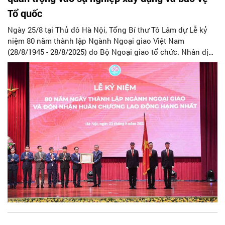
Tổ quốc
Ngày 25/8 tại Thủ đô Hà Nội, Tổng Bí thư Tô Lâm dự Lễ kỷ
niệm 80 năm thành lập Ngành Ngoại giao Việt Nam
(28/8/1945 - 28/8/2025) do Bộ Ngoại giao tổ chức. Nhân dịp
này, đồng chí Tổng Bí thư đã có Thư chúc mừng Ngành
Ngoại giao. Tạp chí Người Hà Nội trân trọng đăng toàn văn
Thư chúc mừng 80 năm Ngày thành lập Ngành Ngoại giao
của Tổng Bí thư Tô Lâm.