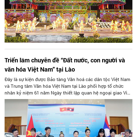
Triển lãm chuyên đề “Đất nước, con người và
văn hóa Việt Nam” tại Lào
Đây là sự kiện được Bảo tàng Văn hoá các dân tộc Việt Nam
và Trung tâm Văn hóa Việt Nam tại Lào phối hợp tổ chức
nhân kỷ niệm 61 năm Ngày thiết lập quan hệ ngoại giao Việt
Nam-Lào (5/9/1962-5/9/2023), 46 năm Ngày ký Hiệp ước Hữu
nghị và Hợp tác Việt Nam-Lào (18/7/1977-18/7/2023).