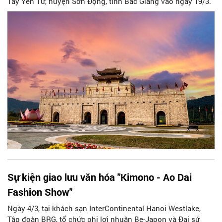
Tây Yên Tử, huyện Sơn Động, tỉnh Bắc Giang vào ngày 19/3.
Sự kiện giao lưu văn hóa "Kimono - Ao Dai
Fashion Show"
Ngày 4/3, tại khách sạn InterContinental Hanoi Westlake,
Tập đoàn BRG, tổ chức phi lợi nhuận Be-Japon và Đại sứ