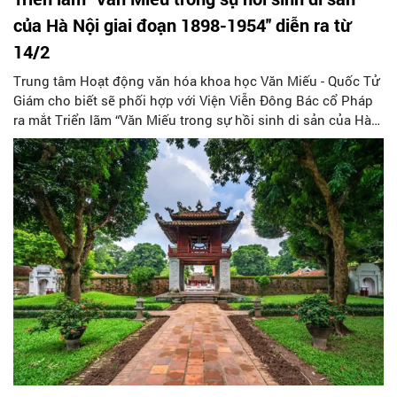
của Hà Nội giai đoạn 1898-1954'' diễn ra từ
14/2
Trung tâm Hoạt động văn hóa khoa học Văn Miếu - Quốc Tử
Giám cho biết sẽ phối hợp với Viện Viễn Đông Bác cổ Pháp
ra mắt Triển lãm “Văn Miếu trong sự hồi sinh di sản của Hà
Nội giai đoạn 1898-1954”. Triển lãm diễn ra tại Tiền đường
nhà Thái Học - Di tích quốc gia đặc biệt Văn Miếu - Quốc Tử
Giám vào ngày 14/2 tới.