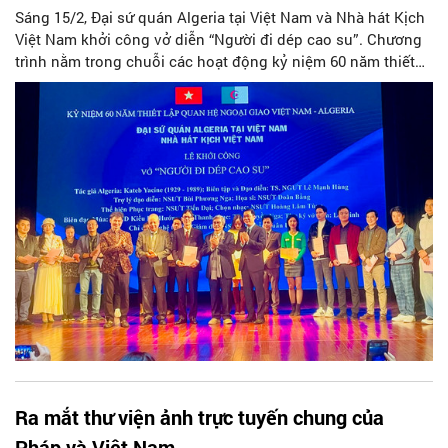
Sáng 15/2, Đại sứ quán Algeria tại Việt Nam và Nhà hát Kịch
Việt Nam khởi công vở diễn “Người đi dép cao su”. Chương
trình nằm trong chuỗi các hoạt động kỷ niệm 60 năm thiết
lập quan hệ ngoại giao Việt Nam – Algeria (1962-2022).
Ra mắt thư viện ảnh trực tuyến chung của
Pháp và Việt Nam