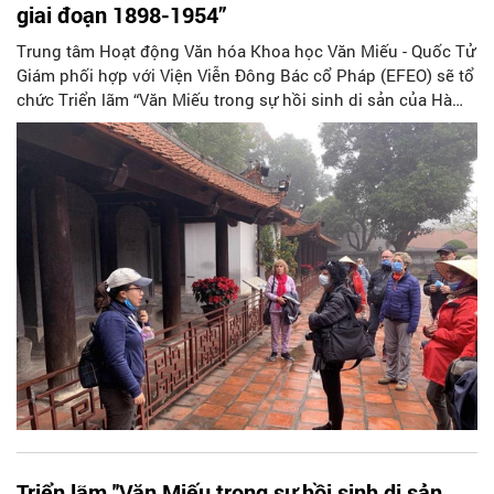
giai đoạn 1898-1954”
Trung tâm Hoạt động Văn hóa Khoa học Văn Miếu - Quốc Tử
Giám phối hợp với Viện Viễn Đông Bác cổ Pháp (EFEO) sẽ tổ
chức Triển lãm “Văn Miếu trong sự hồi sinh di sản của Hà
Nội giai đoạn 1898-1954” tại Di tích quốc gia đặc biệt Văn
Miếu - Quốc Tử Giám, Hà Nội ngày 14/2/2023. Đây là sự kiện
chào mừng 50 năm thiết lập quan hệ ngoại giao giữa Việt
Nam và Pháp (1973-2023).
Triển lãm ''Văn Miếu trong sự hồi sinh di sản