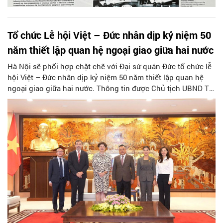
Tổ chức Lễ hội Việt – Đức nhân dịp kỷ niệm 50
năm thiết lập quan hệ ngoại giao giữa hai nước
Hà Nội sẽ phối hợp chặt chẽ với Đại sứ quán Đức tổ chức lễ
hội Việt – Đức nhân dịp kỷ niệm 50 năm thiết lập quan hệ
ngoại giao giữa hai nước. Thông tin được Chủ tịch UBND TP
Hà Nội Trần Sỹ Thanh đưa ra trong buổi tiếp Đại sứ Cộng
hòa Liên bang Đức tại Việt Nam Helga Margarete Barth ngày
2/6 tại Trụ sở UBND Thành phố.