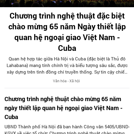
Chương trình nghệ thuật đặc biệt
chào mừng 65 năm Ngày thiết lập
quan hệ ngoại giao Việt Nam -
Cuba
Quan hệ hợp tác giữa Hà Nội và Cuba (đặc biệt là Thủ đô
Lahabana) mang tính chính trị và biểu tượng sâu sắc, được
xây dựng trên tình đồng chí truyền thống. Sự tin cậy chiến
lược được củng cố qua các cuộc trao đổi cấp cao thường
Văn hóa - Xã hội
xuyên giữa Thành ủy hai Thủ đô.
Chương trình nghệ thuật chào mừng 65 năm
ngày thiết lập quan hệ ngoại giao Việt Nam -
Cuba
UBND Thành phố Hà Nội đã ban hành Công văn 5405/UBND-
KGVX về việc tổ chức Chương trình nghệ thuật chào mừng