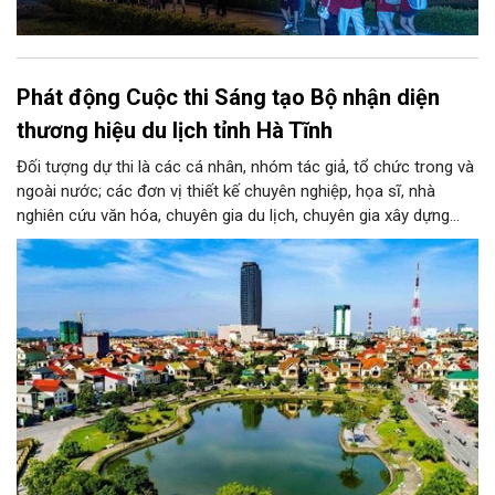
Phát động Cuộc thi Sáng tạo Bộ nhận diện
thương hiệu du lịch tỉnh Hà Tĩnh
Đối tượng dự thi là các cá nhân, nhóm tác giả, tổ chức trong và
ngoài nước; các đơn vị thiết kế chuyên nghiệp, họa sĩ, nhà
nghiên cứu văn hóa, chuyên gia du lịch, chuyên gia xây dựng
thương hiệu cùng những người yêu thích sáng tạo. Mỗi tác giả
hoặc nhóm tác giả được gửi tối đa 03 tác phẩm ở mỗi giai
đoạn.