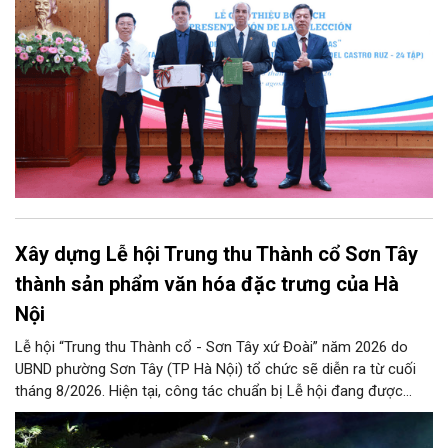
tập bằng tiếng Tây Ban Nha.
Xây dựng Lễ hội Trung thu Thành cổ Sơn Tây
thành sản phẩm văn hóa đặc trưng của Hà
Nội
Lễ hội “Trung thu Thành cổ - Sơn Tây xứ Đoài” năm 2026 do
UBND phường Sơn Tây (TP Hà Nội) tổ chức sẽ diễn ra từ cuối
tháng 8/2026. Hiện tại, công tác chuẩn bị Lễ hội đang được
chính quyền phường Sơn Tây cùng các phòng, ban, ngành, đơn
vị và 25 tổ dân phố khẩn trương triển khai, tạo khí thế sôi nổi,