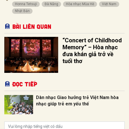
Honna Tetsuji
Đà Nẵng
Hòa nhạc Mùa Hè
Việt Nam
Nhật Bản
Bài liên quan
“Concert of Childhood
Memory” – Hòa nhạc
đưa khán giả trở về
tuổi thơ
Đọc tiếp
Dàn nhạc Giao hưởng trẻ Việt Nam hòa
nhạc giúp trẻ em yếu thế