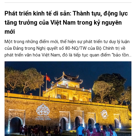
Phát triển kinh tế di sản: Thành tựu, động lực
tăng trưởng của Việt Nam trong kỷ nguyên
mới
Một trong những điểm mới, thể hiện sự phát triển tư duy lý luận
của Đảng trong Nghị quyết số 80-NQ/TW của Bộ Chính trị về
phát triển văn hóa Việt Nam, đó là tiếp tục quan điểm “bảo tồn
và phát huy giá trị di sản văn hóa gắn kết với phát triển kinh tế -
xã hội và du lịch”; đồng thời, nâng lên một tầm cao mới: “phát
triển kinh tế di sản”.