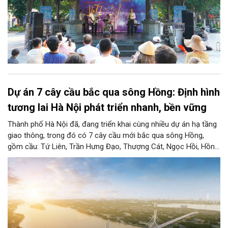
Dự án 7 cây cầu bắc qua sông Hồng: Định hình
tương lai Hà Nội phát triển nhanh, bền vững
Thành phố Hà Nội đã, đang triển khai cùng nhiều dự án hạ tầng
giao thông, trong đó có 7 cây cầu mới bắc qua sông Hồng,
gồm cầu: Tứ Liên, Trần Hưng Đạo, Thượng Cát, Ngọc Hồi, Hồng
Hà, Mễ Sở và Vân Phúc. 7 cây cầu này vừa giải bài toán hạ tầng
giao thông Thủ đô, vừa thể hiện tầm nhìn chiến lược và cuộc
cách mạng không gian để định hình tương lai phát triển bền
vững Thủ đô trong kỷ nguyên mới.