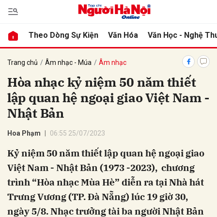
Theo Dòng Sự Kiện
Văn Hóa
Văn Học - Nghệ Th
bình luận
Trang chủ
Âm nhạc - Múa
Âm nhạc
Hòa nhạc kỷ niệm 50 năm thiết
lập quan hệ ngoại giao Việt Nam -
Nhật Bản
Hoa Phạm
06:55 25/07/2023
Kỷ niệm 50 năm thiết lập quan hệ ngoại giao
Hủy
G
Việt Nam - Nhật Bản (1973 -2023), chương
trình “Hòa nhạc Mùa Hè” diễn ra tại Nhà hát
Trưng Vương (TP. Đà Nẵng) lúc 19 giờ 30,
ngày 5/8. Nhạc trưởng tài ba người Nhật Bản