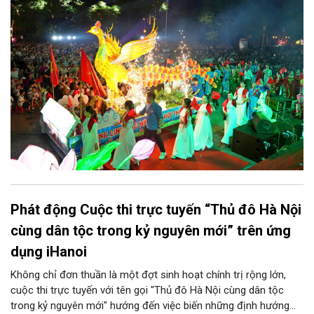
sẵn sàng mang đến cho Nhân dân và du khách một mùa Trung
thu quy mô, đặc sắc và giàu bản sắc văn hóa xứ Đoài.
Phát động Cuộc thi trực tuyến “Thủ đô Hà Nội
cùng dân tộc trong kỷ nguyên mới” trên ứng
dụng iHanoi
Không chỉ đơn thuần là một đợt sinh hoạt chính trị rộng lớn,
cuộc thi trực tuyến với tên gọi "Thủ đô Hà Nội cùng dân tộc
trong kỷ nguyên mới" hướng đến việc biến những định hướng