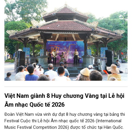
cuối tuần” sẽ mở ra một không gian như thế, nơi mỗi tác phẩm
trở thành một lát cắt tinh tế về vẻ đẹp của con người và đời
sống.
Việt Nam giành 8 Huy chương Vàng tại Lễ hội
Âm nhạc Quốc tế 2026
Đoàn Việt Nam vừa vinh dự đạt 8 huy chương vàng tại bảng thi
Festival Cuộc thi Lễ hội Âm nhạc quốc tế 2026 (International
Music Festival Competition 2026) được tổ chức tại Hàn Quốc.