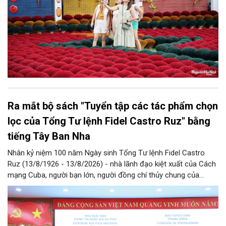
Ra mắt bộ sách "Tuyển tập các tác phẩm chọn
lọc của Tổng Tư lệnh Fidel Castro Ruz" bằng
tiếng Tây Ban Nha
Nhân kỷ niệm 100 năm Ngày sinh Tổng Tư lệnh Fidel Castro
Ruz (13/8/1926 - 13/8/2026) - nhà lãnh đạo kiệt xuất của Cách
mạng Cuba, người bạn lớn, người đồng chí thủy chung của
Đảng, Nhà nước và nhân dân Việt Nam, chiều 5/8, tại Hà Nội,
Nhà xuất bản Chính trị quốc gia Sự thật phối hợp với Ban Tuyên
giáo Trung ương tổ chức Lễ giới thiệu bộ sách “Tuyển tập các
tác phẩm chọn lọc của Tổng Tư lệnh Fidel Castro Ruz” gồm 24