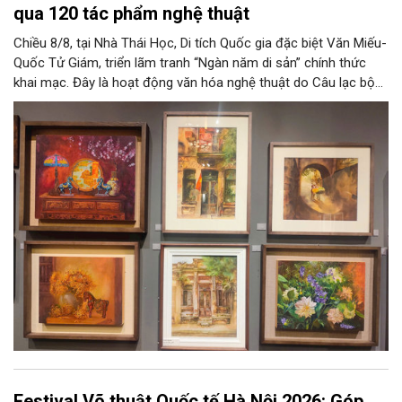
qua 120 tác phẩm nghệ thuật
Chiều 8/8, tại Nhà Thái Học, Di tích Quốc gia đặc biệt Văn Miếu-
Quốc Tử Giám, triển lãm tranh “Ngàn năm di sản” chính thức
khai mạc. Đây là hoạt động văn hóa nghệ thuật do Câu lạc bộ
Tôi Vẽ phối hợp cùng Trung tâm hoạt động Văn hóa Khoa học
Văn Miếu - Quốc Tử Giám tổ chức, chào mừng 950 năm Quốc
Tử Giám (1076-2026) và hướng tới kỷ niệm 81 năm Quốc khánh
nước Cộng hòa xã hội chủ nghĩa Việt Nam.
Festival Võ thuật Quốc tế Hà Nội 2026: Góp