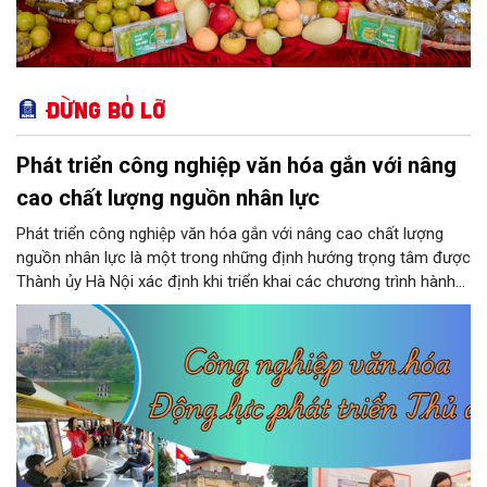
Đừng bỏ lỡ
Phát triển công nghiệp văn hóa gắn với nâng
cao chất lượng nguồn nhân lực
Phát triển công nghiệp văn hóa gắn với nâng cao chất lượng
nguồn nhân lực là một trong những định hướng trọng tâm được
Thành ủy Hà Nội xác định khi triển khai các chương trình hành
động thực hiện các nghị quyết của Bộ Chính trị về giáo dục -
đào tạo, y tế và văn hóa. Theo kết luận của đồng chí Nguyễn
Văn Phong, Phó Bí thư Thành ủy, nhiều nhiệm vụ, giải pháp đồng
bộ đã được đặt ra nhằm phát huy nguồn lực con người, khơi
dậy sức mạnh văn hóa và tạo nền tảng cho sự phát triển bền
vững của Thủ đô.