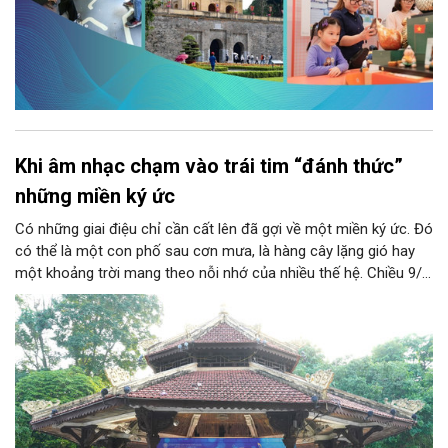
Khi âm nhạc chạm vào trái tim “đánh thức”
những miền ký ức
Có những giai điệu chỉ cần cất lên đã gợi về một miền ký ức. Đó
có thể là một con phố sau cơn mưa, là hàng cây lặng gió hay
một khoảng trời mang theo nỗi nhớ của nhiều thế hệ. Chiều 9/8,
tại Nhà Bát Giác - Vườn hoa Lý Thái Tổ, chương trình “Âm nhạc
cuối tuần” sẽ mở ra một không gian như thế, nơi mỗi tác phẩm
trở thành một lát cắt tinh tế về vẻ đẹp của con người và đời
sống.