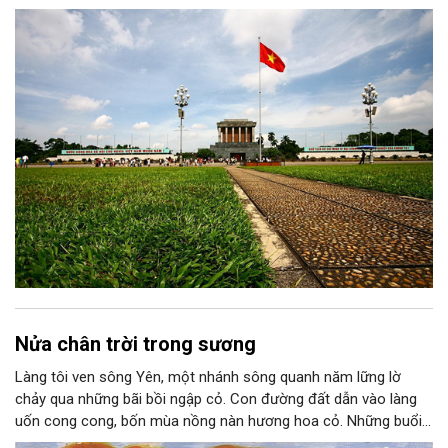
chiến lược trong Nghị quyết số 02-NQ/TW của Bộ Chính trị
thành niềm tin, thành nhận thức chung của mỗi người dân.
Nửa chân trời trong sương
Làng tôi ven sông Yên, một nhánh sông quanh năm lững lờ
chảy qua những bãi bồi ngập cỏ. Con đường đất dẫn vào làng
uốn cong cong, bốn mùa nồng nàn hương hoa cỏ. Những buổi
hoàng hôn, khi nắng đã dịu xuống phía cuối sông, đám hoa tím