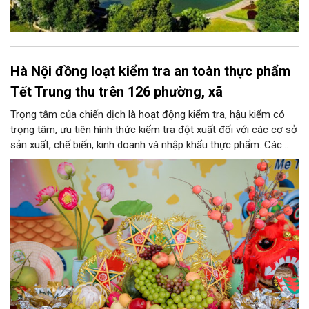
Hà Nội đồng loạt kiểm tra an toàn thực phẩm
Tết Trung thu trên 126 phường, xã
Trọng tâm của chiến dịch là hoạt động kiểm tra, hậu kiểm có
trọng tâm, ưu tiên hình thức kiểm tra đột xuất đối với các cơ sở
sản xuất, chế biến, kinh doanh và nhập khẩu thực phẩm. Các
nhóm mặt hàng tiêu thụ mạnh như bánh Trung thu, bánh mứt
kẹo, rượu, bia, nước giải khát, phụ gia thực phẩm...