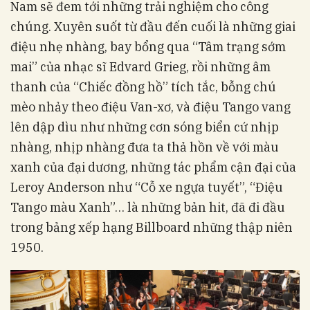
Nam sẽ đem tới những trải nghiệm cho công
chúng. Xuyên suốt từ đầu đến cuối là những giai
điệu nhẹ nhàng, bay bổng qua “Tâm trạng sớm
mai” của nhạc sĩ Edvard Grieg, rồi những âm
thanh của “Chiếc đồng hồ” tích tắc, bỗng chú
mèo nhảy theo điệu Van-xơ, và điệu Tango vang
lên dập dìu như những cơn sóng biển cứ nhịp
nhàng, nhịp nhàng đưa ta thả hồn về với màu
xanh của đại dương, những tác phẩm cận đại của
Leroy Anderson như “Cỗ xe ngựa tuyết”, “Điệu
Tango màu Xanh”… là những bản hit, đã đi đầu
trong bảng xếp hạng Billboard những thập niên
1950.