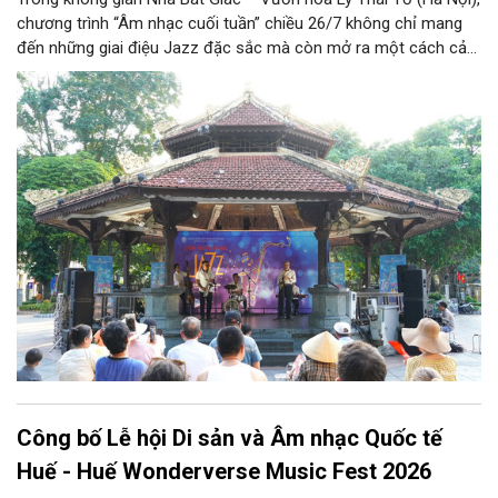
chương trình “Âm nhạc cuối tuần” chiều 26/7 không chỉ mang
đến những giai điệu Jazz đặc sắc mà còn mở ra một cách cảm
nhận mới về Hà Nội. Điểm nhấn của chương trình là ca khúc “Hà
Nội mùa thu” của nhạc sĩ Vũ Thanh đã đưa hình ảnh Thủ đô
hiện lên bằng vẻ đẹp tinh tế, giàu chiều sâu văn hóa, qua đó
khẳng định vai trò của nghệ thuật trong việc kiến tạo không
gian văn hóa cộng đồng và lan tỏa những giá trị bền vững của
thành phố.
Công bố Lễ hội Di sản và Âm nhạc Quốc tế
Huế - Huế Wonderverse Music Fest 2026