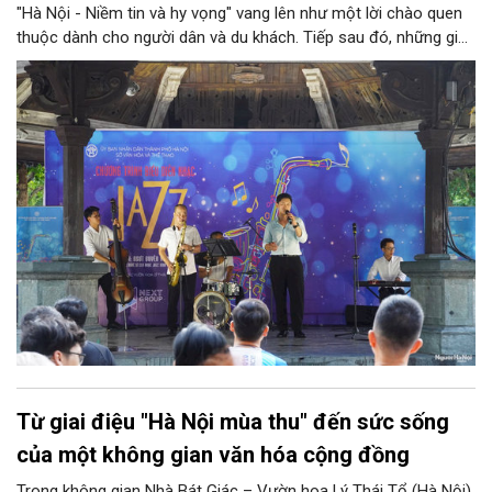
"Hà Nội - Niềm tin và hy vọng" vang lên như một lời chào quen
thuộc dành cho người dân và du khách. Tiếp sau đó, những giai
điệu jazz kinh điển của thế giới lần lượt cất lên qua phần biểu
diễn của NSƯT Quyền Văn Minh và các nghệ sĩ Bình Minh Jazz
Club, mở ra một không gian âm nhạc giàu cảm xúc ngay giữa
trung tâm Thủ đô.
Từ giai điệu "Hà Nội mùa thu" đến sức sống
của một không gian văn hóa cộng đồng
Trong không gian Nhà Bát Giác – Vườn hoa Lý Thái Tổ (Hà Nội),