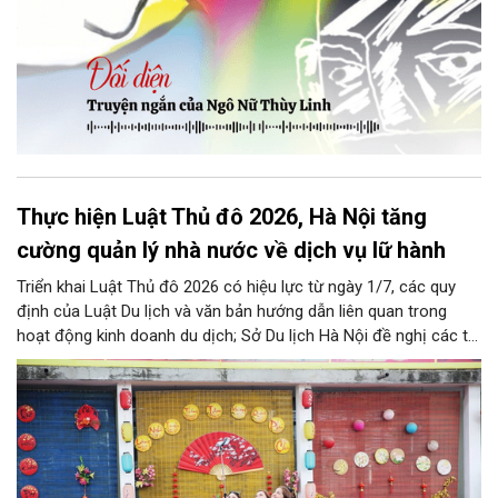
Thực hiện Luật Thủ đô 2026, Hà Nội tăng
cường quản lý nhà nước về dịch vụ lữ hành
Triển khai Luật Thủ đô 2026 có hiệu lực từ ngày 1/7, các quy
định của Luật Du lịch và văn bản hướng dẫn liên quan trong
hoạt động kinh doanh du dịch; Sở Du lịch Hà Nội đề nghị các tổ
chức, đơn vị, doanh nghiệp kinh doanh dịch vụ lữ hành trên địa
bàn thành phố thực hiện một số nội dung quan trọng. Qua đó
góp phần thực hiện thắng lợi các mục tiêu phát triển du lịch Hà
Nội năm 2026 và giai đoạn tiếp theo.