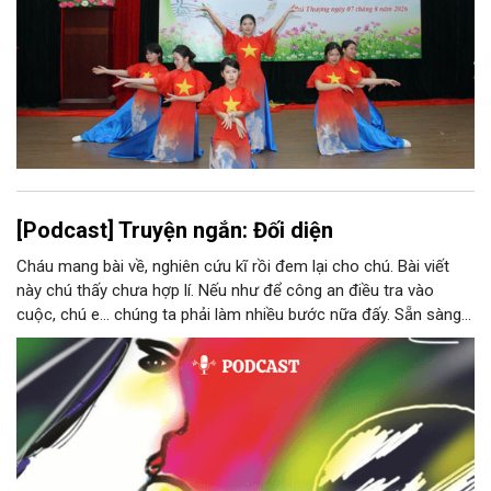
[Podcast] Truyện ngắn: Đối diện
Cháu mang bài về, nghiên cứu kĩ rồi đem lại cho chú. Bài viết
này chú thấy chưa hợp lí. Nếu như để công an điều tra vào
cuộc, chú e… chúng ta phải làm nhiều bước nữa đấy. Sẵn sàng
thì tiếp tục nhé! Chú Minh cầm tập bài viết đưa lại cho Thy. Cô
ngại ngùng đỡ lấy. Đây là lần thứ ba, loạt bài phóng sự của mình
bị Tổng biên tập kêu lên để trả lại...