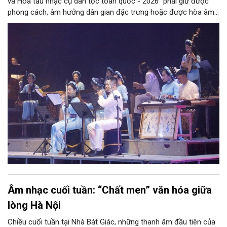
và Hòa tấu nhạc cụ dân tộc toàn quốc - 2026” phải giữ được
phong cách, âm hưởng dân gian đặc trưng hoặc được hòa âm,
phối khí mới trên nền tảng làn điệu âm nhạc truyền thống Việt
Nam, đồng thời phải được trình diễn trực tiếp bằng nhạc cụ dân
tộc.
Âm nhạc cuối tuần: “Chất men” văn hóa giữa
lòng Hà Nội
Chiều cuối tuần tại Nhà Bát Giác, những thanh âm đầu tiên của