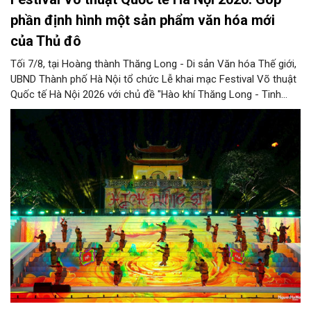
phần định hình một sản phẩm văn hóa mới
của Thủ đô
Tối 7/8, tại Hoàng thành Thăng Long - Di sản Văn hóa Thế giới,
UBND Thành phố Hà Nội tổ chức Lễ khai mạc Festival Võ thuật
Quốc tế Hà Nội 2026 với chủ đề "Hào khí Thăng Long - Tinh
hoa võ Việt". Lần đầu tiên được tổ chức, Festival đánh dấu
bước đi mới của Thủ đô trong việc xây dựng một sự kiện văn
hóa - thể thao mang tầm quốc tế, góp phần tôn vinh truyền
thống thượng võ dân tộc, quảng bá hình ảnh Hà Nội và thúc đẩy
giao lưu văn hóa, thể thao với bạn bè thế giới.