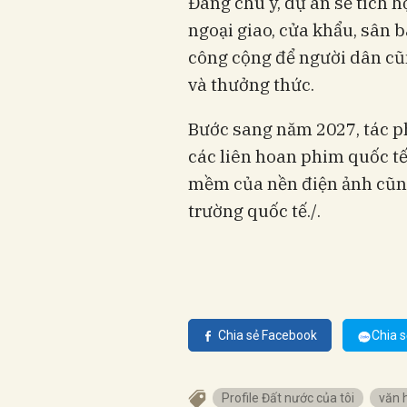
Đáng chú ý, dự án sẽ tích 
ngoại giao, cửa khẩu, sân b
công cộng để người dân cũ
và thưởng thức.
Bước sang năm 2027, tác p
các liên hoan phim quốc tế
mềm của nền điện ảnh cũng
trường quốc tế./.
Chia sẻ Facebook
Chia s
Profile Đất nước của tôi
văn 