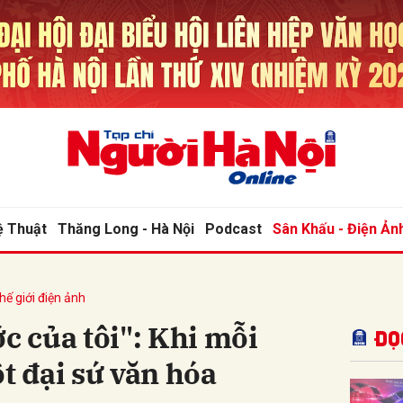
bình luận
ệ Thuật
Thăng Long - Hà Nội
Podcast
Sân Khấu - Điện Ản
hế giới điện ảnh
Hủy
G
ớc của tôi": Khi mỗi
Đọ
t đại sứ văn hóa