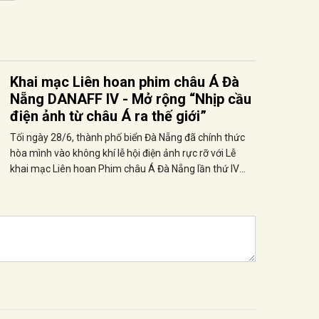
Khai mạc Liên hoan phim châu Á Đà
Nẵng DANAFF IV - Mở rộng “Nhịp cầu
điện ảnh từ châu Á ra thế giới”
Tối ngày 28/6, thành phố biển Đà Nẵng đã chính thức
hòa mình vào không khí lễ hội điện ảnh rực rỡ với Lễ
khai mạc Liên hoan Phim châu Á Đà Nẵng lần thứ IV
(DANAFF IV). Mang thông điệp ý nghĩa “Nhịp cầu từ
châu Á ra thế giới”, sự kiện vinh dự có sự góp mặt của
Bí thư Trung ương Đảng, Phó Thủ tướng Chính phủ
Phạm Thị Thanh Trà, cùng Bí thư Thành ủy Đà Nẵng Lê
Ngọc Quang, Thứ trưởng Bộ Văn hóa, Thể thao và Du
lịch Tạ Quang Đông và đông đảo lãnh đạo các bộ, ban,
ngành, địa phương, cùng các nghệ sĩ trong và ngoài
nước.