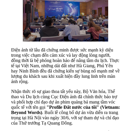
Điện ảnh từ lâu đã chứng minh được sức mạnh kỳ diệu
trong việc chạm đến cảm xúc và lay động lòng người,
đồng thời là bệ phóng hoàn hảo để nâng tầm du lịch. Thực
tế tại Việt Nam, những dải đất như Hà Giang, Phú Yên
hay Ninh Bình đều đã chứng kiến sự bùng nổ mạnh mẽ về
lượng du khách sau khi xuất hiện đầy lung linh trên màn
ảnh rộng.
Nhận thức rõ sự giao thoa tất yếu này, Bộ Văn hóa, Thể
thao và Du lịch cùng Cục Điện ảnh đã chính thức bảo trợ
và phối hợp chỉ đạo dự án phim quảng bá mang tầm vóc
quốc tế với tên gọi
"Profile Đất nước của tôi" (Vietnam:
Beyond Words)
. Buổi lễ công bố dự án vừa diễn ra trang
trọng tại Hà Nội vào ngày 30/6, với sự tham dự và chỉ đạo
của Thứ trưởng Tạ Quang Đông.