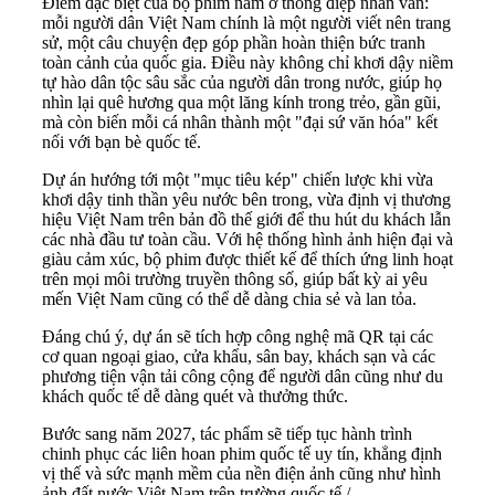
Điểm đặc biệt của bộ phim nằm ở thông điệp nhân văn:
mỗi người dân Việt Nam chính là một người viết nên trang
sử, một câu chuyện đẹp góp phần hoàn thiện bức tranh
toàn cảnh của quốc gia. Điều này không chỉ khơi dậy niềm
tự hào dân tộc sâu sắc của người dân trong nước, giúp họ
nhìn lại quê hương qua một lăng kính trong trẻo, gần gũi,
mà còn biến mỗi cá nhân thành một "đại sứ văn hóa" kết
nối với bạn bè quốc tế.
Dự án hướng tới một "mục tiêu kép" chiến lược khi vừa
khơi dậy tinh thần yêu nước bên trong, vừa định vị thương
hiệu Việt Nam trên bản đồ thế giới để thu hút du khách lẫn
các nhà đầu tư toàn cầu. Với hệ thống hình ảnh hiện đại và
giàu cảm xúc, bộ phim được thiết kế để thích ứng linh hoạt
trên mọi môi trường truyền thông số, giúp bất kỳ ai yêu
mến Việt Nam cũng có thể dễ dàng chia sẻ và lan tỏa.
Đáng chú ý, dự án sẽ tích hợp công nghệ mã QR tại các
cơ quan ngoại giao, cửa khẩu, sân bay, khách sạn và các
phương tiện vận tải công cộng để người dân cũng như du
khách quốc tế dễ dàng quét và thưởng thức.
Bước sang năm 2027, tác phẩm sẽ tiếp tục hành trình
chinh phục các liên hoan phim quốc tế uy tín, khẳng định
vị thế và sức mạnh mềm của nền điện ảnh cũng như hình
ảnh đất nước Việt Nam trên trường quốc tế./.