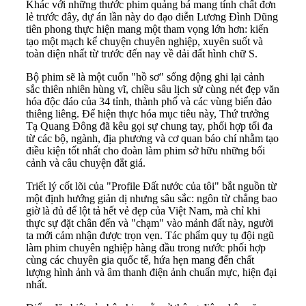
Khác với những thước phim quảng bá mang tính chất đơn
lẻ trước đây, dự án lần này do đạo diễn Lương Đình Dũng
tiên phong thực hiện mang một tham vọng lớn hơn: kiến
tạo một mạch kể chuyện chuyên nghiệp, xuyên suốt và
toàn diện nhất từ trước đến nay về dải đất hình chữ S.
Bộ phim sẽ là một cuốn "hồ sơ" sống động ghi lại cảnh
sắc thiên nhiên hùng vĩ, chiều sâu lịch sử cùng nét đẹp văn
hóa độc đáo của 34 tỉnh, thành phố và các vùng biển đảo
thiêng liêng. Để hiện thực hóa mục tiêu này, Thứ trưởng
Tạ Quang Đông đã kêu gọi sự chung tay, phối hợp tối đa
từ các bộ, ngành, địa phương và cơ quan báo chí nhằm tạo
điều kiện tốt nhất cho đoàn làm phim sở hữu những bối
cảnh và câu chuyện đắt giá.
Triết lý cốt lõi của "Profile Đất nước của tôi" bắt nguồn từ
một định hướng giản dị nhưng sâu sắc: ngôn từ chẳng bao
giờ là đủ để lột tả hết vẻ đẹp của Việt Nam, mà chỉ khi
thực sự đặt chân đến và "chạm" vào mảnh đất này, người
ta mới cảm nhận được trọn vẹn. Tác phẩm quy tụ đội ngũ
làm phim chuyên nghiệp hàng đầu trong nước phối hợp
cùng các chuyên gia quốc tế, hứa hẹn mang đến chất
lượng hình ảnh và âm thanh điện ảnh chuẩn mực, hiện đại
nhất.