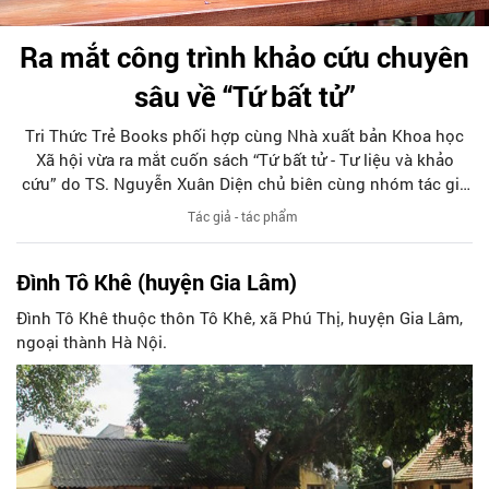
Ra mắt công trình khảo cứu chuyên
sâu về “Tứ bất tử”
Tri Thức Trẻ Books phối hợp cùng Nhà xuất bản Khoa học
Xã hội vừa ra mắt cuốn sách “Tứ bất tử - Tư liệu và khảo
cứu” do TS. Nguyễn Xuân Diện chủ biên cùng nhóm tác giả
thực hiện. Đây được xem là chuyên khảo đầu tiên nghiên
Tác giả - tác phẩm
cứu hệ thống về “Tứ bất tử” - bốn vị thần linh thiêng được
dân gian tôn sùng, đứng đầu bách thần trong tín ngưỡng
Đình Tô Khê (huyện Gia Lâm)
Việt Nam.
Đình Tô Khê thuộc thôn Tô Khê, xã Phú Thị, huyện Gia Lâm,
ngoại thành Hà Nội.