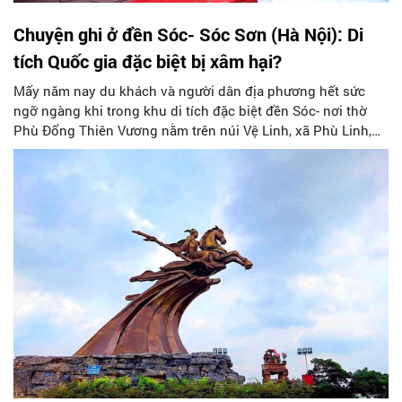
Chuyện ghi ở đền Sóc- Sóc Sơn (Hà Nội): Di
tích Quốc gia đặc biệt bị xâm hại?
Mấy năm nay du khách và người dân địa phương hết sức
ngỡ ngàng khi trong khu di tích đặc biệt đền Sóc- nơi thờ
Phù Đổng Thiên Vương nằm trên núi Vệ Linh, xã Phù Linh,
huyện Sóc Sơn (Hà Nội) xuất hiện một nhà hàng hoành
tráng mang tên “Ẩm thực vườn Gióng”.