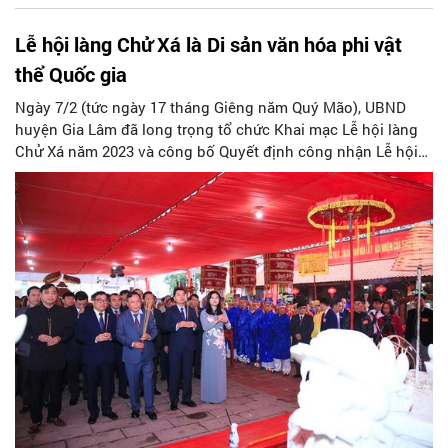
Lễ hội làng Chử Xá là Di sản văn hóa phi vật
thể Quốc gia
Ngày 7/2 (tức ngày 17 tháng Giêng năm Quý Mão), UBND
huyện Gia Lâm đã long trọng tổ chức Khai mạc Lễ hội làng
Chử Xá năm 2023 và công bố Quyết định công nhận Lễ hội
làng Chử Xá, xã Văn Đức là Di sản văn hóa phi vật thể Quốc
gia. Đồng chí Nguyễn Văn Phong, Phó Bí thư Thành ủy Hà
Nội đã đến dự.