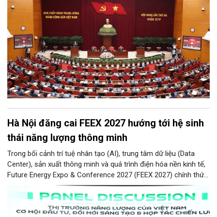
Hà Nội đăng cai FEEX 2027 hướng tới hệ sinh
thái năng lượng thông minh
Trong bối cảnh trí tuệ nhân tạo (AI), trung tâm dữ liệu (Data
Center), sản xuất thông minh và quá trình điện hóa nền kinh tế,
Future Energy Expo & Conference 2027 (FEEX 2027) chính thức
ra mắt với kỳ vọng trở thành nền tảng kết nối, thúc đẩy đầu tư,
đổi mới công nghệ và phát triển hệ sinh thái tại Việt Nam.