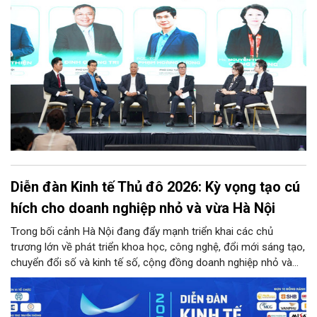
Diễn đàn Kinh tế Thủ đô 2026: Kỳ vọng tạo cú
hích cho doanh nghiệp nhỏ và vừa Hà Nội
Trong bối cảnh Hà Nội đang đẩy mạnh triển khai các chủ
trương lớn về phát triển khoa học, công nghệ, đổi mới sáng tạo,
chuyển đổi số và kinh tế số, cộng đồng doanh nghiệp nhỏ và
vừa trên địa bàn Thủ đô đứng trước cả cơ hội lẫn thách thức
chưa từng có. Diễn đàn Kinh tế Thủ đô năm 2026 là sự kiện
được kỳ vọng sẽ trở thành cầu nối thiết thực, đưa chính sách,