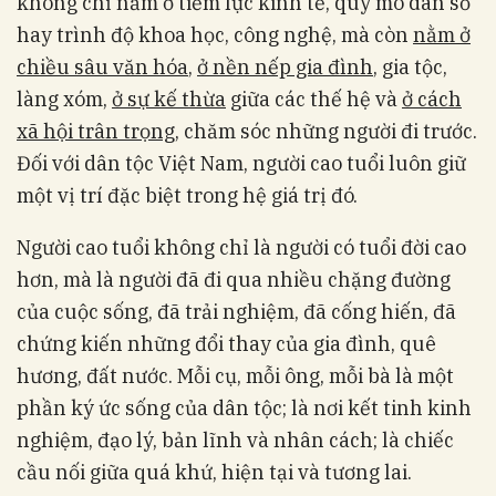
không chỉ nằm ở tiềm lực kinh tế, quy mô dân số
hay trình độ khoa học, công nghệ, mà còn
nằm ở
chiều sâu văn hóa
,
ở nền nếp gia đình
, gia tộc,
làng xóm,
ở sự kế thừa
giữa các thế hệ và
ở cách
xã hội trân trọng
, chăm sóc những người đi trước.
Đối với dân tộc Việt Nam, người cao tuổi luôn giữ
một vị trí đặc biệt trong hệ giá trị đó.
Người cao tuổi không chỉ là người có tuổi đời cao
hơn, mà là người đã đi qua nhiều chặng đường
của cuộc sống, đã trải nghiệm, đã cống hiến, đã
chứng kiến những đổi thay của gia đình, quê
hương, đất nước. Mỗi cụ, mỗi ông, mỗi bà là một
phần ký ức sống của dân tộc; là nơi kết tinh kinh
nghiệm, đạo lý, bản lĩnh và nhân cách; là chiếc
cầu nối giữa quá khứ, hiện tại và tương lai.