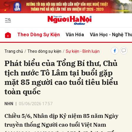
bình luận
Theo Dòng Sự Kiện
Văn Hóa
Văn Học - Nghệ Th
Trang chủ
Theo dòng sự kiện
Sự kiện - Bình luận
Phát biểu của Tổng Bí thư, Chủ
tịch nước Tô Lâm tại buổi gặp
mặt 85 người cao tuổi tiêu biểu
toàn quốc
Hủy
G
NHN
05/06/2026 17:57
Chiều 5/6, Nhân dịp Kỷ niệm 85 năm Ngày
truyền thống Người cao tuổi Việt Nam