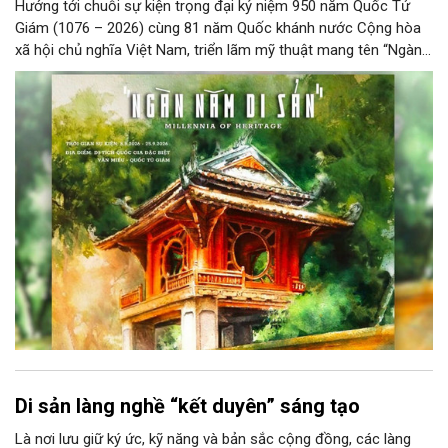
Hướng tới chuỗi sự kiện trọng đại kỷ niệm 950 năm Quốc Tử
Giám (1076 – 2026) cùng 81 năm Quốc khánh nước Cộng hòa
xã hội chủ nghĩa Việt Nam, triển lãm mỹ thuật mang tên “Ngàn
năm di sản” sẽ chính thức khai mạc vào ngày 8/8 tại Nhà Thái
Học, Di tích Quốc gia đặc biệt Văn Miếu – Quốc Tử Giám. Sự
kiện kéo dài đến ngày 25/9/2026 hứa hẹn trở thành điểm đến
văn hóa đầy sức hút, góp phần làm phong phú đời sống nghệ
thuật của Thủ đô trong mùa thu này.
Di sản làng nghề “kết duyên” sáng tạo
Là nơi lưu giữ ký ức, kỹ năng và bản sắc cộng đồng, các làng