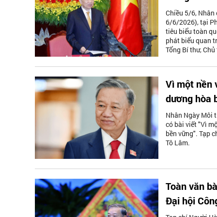
Chiều 5/6, Nhân 
6/6/2026), tại P
tiêu biểu toàn q
phát biểu quan tr
Tổng Bí thư, Chủ 
Vì một nền 
dương hòa b
Nhân Ngày Môi tr
có bài viết "Vì 
bền vững". Tạp ch
Tô Lâm.
Toàn văn bà
Đại hội Côn