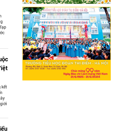
h
ng
 Tạp
ước
cuộc
iệt
 kết
ển
xây
giới
iểu