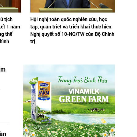
ủ tịch
Hội nghị toàn quốc nghiên cứu, học
kết 1 năm
tập, quán triệt và triển khai thực hiện
ng thể
Nghị quyết số 10-NQ/TW của Bộ Chính
 hình
trị
ăm
ô
oàn