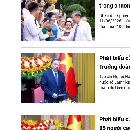
trong chương
Nhân dịp kỷ niệm
11/06/2026), sán
thân mật 100 đại
Phát biểu c
Trưởng đoà
Tạp chí Người Hà 
nước Tô Lâm tiếp
tham dự Diễn đà
Phát biểu c
85 người ca