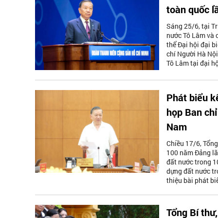
toàn quốc lầ
Sáng 25/6, tại T
nước Tô Lâm và c
thể Đại hội đại 
chí Người Hà Nội 
Tô Lâm tại đại hộ
Phát biểu k
họp Ban chỉ
Nam
Chiều 17/6, Tổng
100 năm Đảng lã
đất nước trong 1
dựng đất nước tro
thiệu bài phát bi
Tổng Bí thư