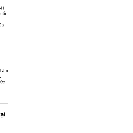
941-
tuổi
của
ô Lâm
,
ước
tại