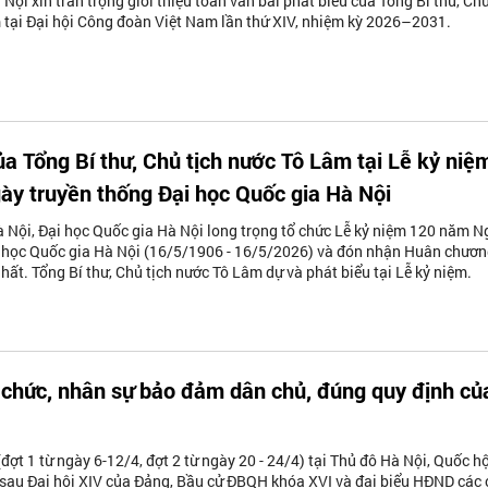
Nội xin trân trọng giới thiệu toàn văn bài phát biểu của Tổng Bí thư, Ch
 tại Đại hội Công đoàn Việt Nam lần thứ XIV, nhiệm kỳ 2026–2031.
ủa Tổng Bí thư, Chủ tịch nước Tô Lâm tại Lễ kỷ niệ
y truyền thống Đại học Quốc gia Hà Nội
à Nội, Đại học Quốc gia Hà Nội long trọng tổ chức Lễ kỷ niệm 120 năm N
i học Quốc gia Hà Nội (16/5/1906 - 16/5/2026) và đón nhận Huân chươ
ất. Tổng Bí thư, Chủ tịch nước Tô Lâm dự và phát biểu tại Lễ kỷ niệm.
 chức, nhân sự bảo đảm dân chủ, đúng quy định củ
đợt 1 từ ngày 6-12/4, đợt 2 từ ngày 20 - 24/4) tại Thủ đô Hà Nội, Quốc hộ
 sau Đại hội XIV của Đảng, Bầu cử ĐBQH khóa XVI và đại biểu HĐND các