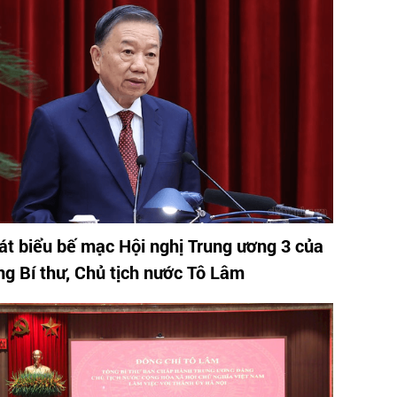
át biểu bế mạc Hội nghị Trung ương 3 của
ng Bí thư, Chủ tịch nước Tô Lâm