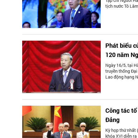
Tạp chí Người Hà 
tịch nước Tô Lâm
Phát biểu c
120 năm Ngà
Ngày 16/5, tại H
truyền thống Đạ
Lao động hạng Nh
Công tác tổ
Đảng
Kỳ họp thứ nhất (
khóa XVI diễn ra