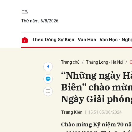
Thứ năm, 6/8/2026
Gửi 
Theo Dòng Sự Kiện
Văn Hóa
Văn Học - Ngh
Trang chủ
Thăng Long - Hà Nội
C
“Những ngày Hà 
Biên” chào mừ
Ngày Giải phón
Trung Kiên
15:51 05/06/2024
Chào mừng Kỷ niệm 70 nă