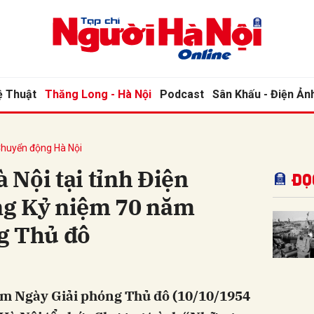
bình luận
ệ Thuật
Thăng Long - Hà Nội
Podcast
Sân Khấu - Điện Ản
huyển động Hà Nội
Nội tại tỉnh Điện
Đọ
ng Kỷ niệm 70 năm
g Thủ đô
Hủy
G
m Ngày Giải phóng Thủ đô (10/10/1954