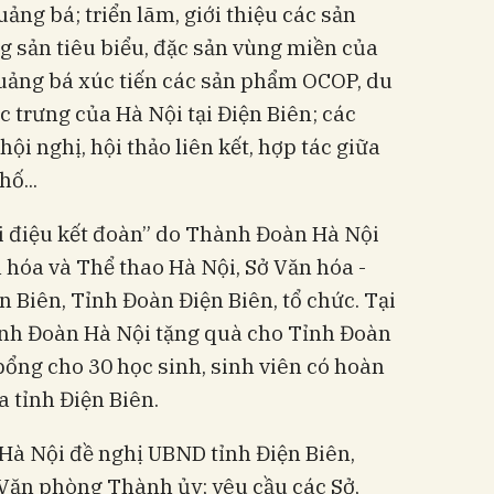
ng bá; triển lãm, giới thiệu các sản
sản tiêu biểu, đặc sản vùng miền của
ảng bá xúc tiến các sản phẩm OCOP, du
ặc trưng của Hà Nội tại Điện Biên; các
ội nghị, hội thảo liên kết, hợp tác giữa
ố...
ai điệu kết đoàn” do Thành Đoàn Hà Nội
n hóa và Thể thao Hà Nội, Sở Văn hóa -
ện Biên, Tỉnh Đoàn Điện Biên, tổ chức. Tại
ành Đoàn Hà Nội tặng quà cho Tỉnh Đoàn
 bổng cho 30 học sinh, sinh viên có hoàn
 tỉnh Điện Biên.
à Nội đề nghị UBND tỉnh Điện Biên,
Văn phòng Thành ủy; yêu cầu các Sở,