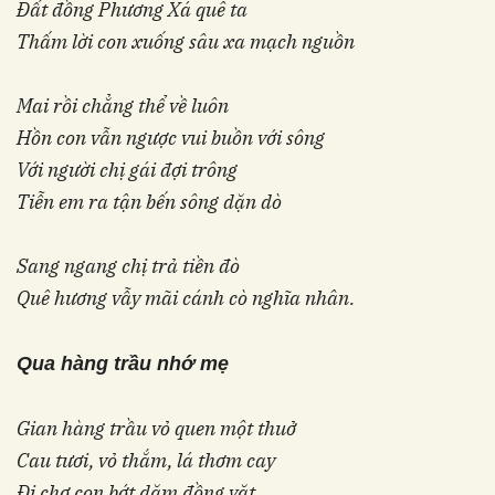
Đất đồng Phương Xá quê ta
Thấm lời con xuống sâu xa mạch nguồn
Mai rồi chẳng thể về luôn
Hồn con vẫn ngược vui buồn với sông
Với người chị gái đợi trông
Tiễn em ra tận bến sông dặn dò
Sang ngang chị trả tiền đò
Quê hương vẫy mãi cánh cò nghĩa nhân.
Qua hàng trầu
nhớ mẹ
Gian hàng trầu vỏ quen một thuở
Cau tươi, vỏ thắm, lá thơm cay
Đi chợ con bớt dăm đồng vặt