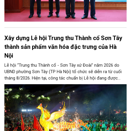
Xây dựng Lễ hội Trung thu Thành cổ Sơn Tây
thành sản phẩm văn hóa đặc trưng của Hà
Nội
Lễ hội “Trung thu Thành cổ - Sơn Tây xứ Đoài” năm 2026 do
UBND phường Sơn Tây (TP Hà Nội) tổ chức sẽ diễn ra từ cuối
tháng 8/2026. Hiện tại, công tác chuẩn bị Lễ hội đang được
chính quyền phường Sơn Tây cùng các phòng, ban, ngành, đơn
vị và 25 tổ dân phố khẩn trương triển khai, tạo khí thế sôi nổi,
sẵn sàng mang đến cho Nhân dân và du khách một mùa Trung
thu quy mô, đặc sắc và giàu bản sắc văn hóa xứ Đoài.