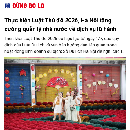
Đừng bỏ lỡ
Thực hiện Luật Thủ đô 2026, Hà Nội tăng
cường quản lý nhà nước về dịch vụ lữ hành
Triển khai Luật Thủ đô 2026 có hiệu lực từ ngày 1/7, các quy
định của Luật Du lịch và văn bản hướng dẫn liên quan trong
hoạt động kinh doanh du dịch; Sở Du lịch Hà Nội đề nghị các tổ
chức, đơn vị, doanh nghiệp kinh doanh dịch vụ lữ hành trên địa
bàn thành phố thực hiện một số nội dung quan trọng. Qua đó
góp phần thực hiện thắng lợi các mục tiêu phát triển du lịch Hà
Nội năm 2026 và giai đoạn tiếp theo.