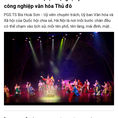
công nghiệp văn hóa Thủ đô
PGS.TS Bùi Hoài Sơn - Uỷ viên chuyên trách, Uỷ ban Văn hóa và
Xã hội của Quốc hội chia sẻ, Hà Nội là nơi mỗi bước chân đều
có thể chạm vào lịch sử, mỗi tên phố, tên làng, mái đình, mặt
hồ, nếp nhà, câu hát, món ăn, làn điệu, nghề thủ công đều có
thể kể một câu chuyện về chiều sâu văn hiến của dân tộc.
Nhưng trong kỷ nguyên mới, câu hỏi đặt ra không chỉ Hà Nội có
bao nhiêu di sản, bao nhiêu văn nghệ sĩ, trí thức, không gian ký
ức, mà là làm thế nào để những giá trị ấy trở thành nguồn lực
phát triển, thành sức mạnh mềm, thành động lực sáng tạo,
thành năng lực cạnh tranh của Thủ đô.