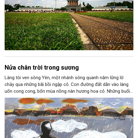
Nửa chân trời trong sương
Làng tôi ven sông Yên, một nhánh sông quanh năm lững lờ
chảy qua những bãi bồi ngập cỏ. Con đường đất dẫn vào làng
uốn cong cong, bốn mùa nồng nàn hương hoa cỏ. Những buổi
hoàng hôn, khi nắng đã dịu xuống phía cuối sông, đám hoa tím
lại thẫm màu như có ai vừa rắc lên một lớp khói.