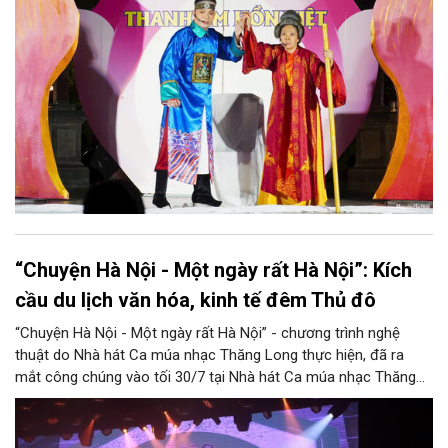
phương Nam, góp phần tạo nên cuộc gặp gỡ nghệ thuật giàu
cảm xúc.
“Chuyện Hà Nội - Một ngày rất Hà Nội”: Kích
cầu du lịch văn hóa, kinh tế đêm Thủ đô
“Chuyện Hà Nội - Một ngày rất Hà Nội” - chương trình nghệ
thuật do Nhà hát Ca múa nhạc Thăng Long thực hiện, đã ra
mắt công chúng vào tối 30/7 tại Nhà hát Ca múa nhạc Thăng
Long (số 31 - 33 phố Lương Văn Can, phường Hoàn Kiếm).