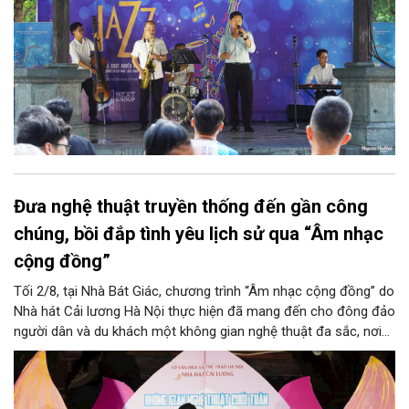
Đưa nghệ thuật truyền thống đến gần công
chúng, bồi đắp tình yêu lịch sử qua “Âm nhạc
cộng đồng”
Tối 2/8, tại Nhà Bát Giác, chương trình “Âm nhạc cộng đồng” do
Nhà hát Cải lương Hà Nội thực hiện đã mang đến cho đông đảo
người dân và du khách một không gian nghệ thuật đa sắc, nơi
những làn điệu cải lương, ca cổ, tân cổ và các tiết mục múa
hòa quyện trong không gian của phố đi bộ hồ Hoàn Kiếm. Đặc
biệt, chương trình có sự giao lưu của các nghệ sĩ đến từ