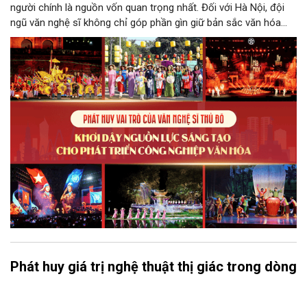
người chính là nguồn vốn quan trọng nhất. Đối với Hà Nội, đội
ngũ văn nghệ sĩ không chỉ góp phần gìn giữ bản sắc văn hóa
mà còn giữ vai trò trung tâm trong quá trình hình thành các sản
phẩm công nghiệp văn hóa có giá trị. Khơi dậy, phát huy và tạo
điều kiện để nguồn lực sáng tạo ấy phát triển sẽ là “chìa khóa”
để Hà Nội khai thác hiệu quả tiềm năng văn hóa, nâng cao năng
lực cạnh tranh và khẳng định vị thế của một trung tâm sáng tạo
trong kỷ nguyên mới.
Phát huy giá trị nghệ thuật thị giác trong dòng
chảy công nghiệp văn hóa