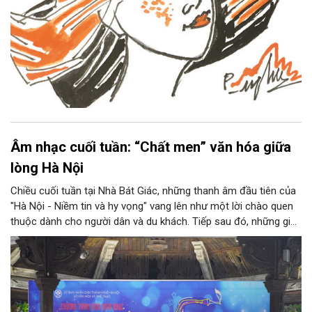
Âm nhạc cuối tuần: “Chất men” văn hóa giữa
lòng Hà Nội
Chiều cuối tuần tại Nhà Bát Giác, những thanh âm đầu tiên của
"Hà Nội - Niềm tin và hy vọng" vang lên như một lời chào quen
thuộc dành cho người dân và du khách. Tiếp sau đó, những giai
điệu jazz kinh điển của thế giới lần lượt cất lên qua phần biểu
diễn của NSƯT Quyền Văn Minh và các nghệ sĩ Bình Minh Jazz
Club, mở ra một không gian âm nhạc giàu cảm xúc ngay giữa
trung tâm Thủ đô.