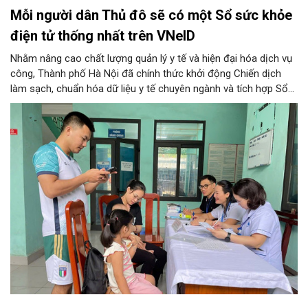
Mỗi người dân Thủ đô sẽ có một Sổ sức khỏe
điện tử thống nhất trên VNeID
Nhằm nâng cao chất lượng quản lý y tế và hiện đại hóa dịch vụ
công, Thành phố Hà Nội đã chính thức khởi động Chiến dịch
làm sạch, chuẩn hóa dữ liệu y tế chuyên ngành và tích hợp Sổ
sức khỏe điện tử trên ứng dụng VNeID. Chương trình trọng điểm
này hứa hẹn giúp mỗi người dân Thủ đô làm chủ một hồ sơ sức
khỏe điện tử duy nhất, cho phép theo dõi và chăm sóc sức
khỏe toàn diện theo vòng đời trên không gian mạng.