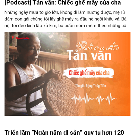
[Podcast] Tản văn: Chiếc ghế mây của cha
Những ngày mưa to gió lớn, không đi làm nương được, mẹ rủ
đám con gái chúng tôi lấy ghế mây ra đầu hè ngồi khâu vá. Bà
nội tôi đeo kính lão xỏ kim, bà cười móm mém theo những câu
chuyện kể tếu táo của đám trẻ chúng tôi. Chiếc ghế mây phát
ra âm thanh kin kít chịu đựng sức nặng cơ thể con người theo
những điệu cười khúc khích.
Triển lãm “Ngàn năm di sản” quy tụ hơn 120