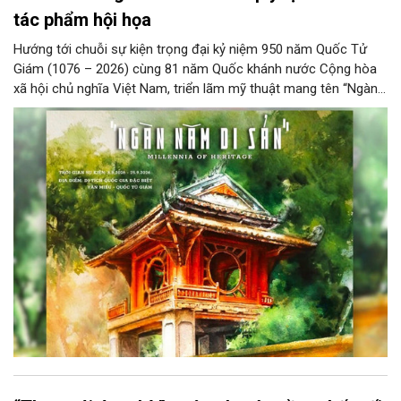
tác phẩm hội họa
Hướng tới chuỗi sự kiện trọng đại kỷ niệm 950 năm Quốc Tử
Giám (1076 – 2026) cùng 81 năm Quốc khánh nước Cộng hòa
xã hội chủ nghĩa Việt Nam, triển lãm mỹ thuật mang tên “Ngàn
năm di sản” sẽ chính thức khai mạc vào ngày 8/8 tại Nhà Thái
Học, Di tích Quốc gia đặc biệt Văn Miếu – Quốc Tử Giám. Sự
kiện kéo dài đến ngày 25/9/2026 hứa hẹn trở thành điểm đến
văn hóa đầy sức hút, góp phần làm phong phú đời sống nghệ
thuật của Thủ đô trong mùa thu này.