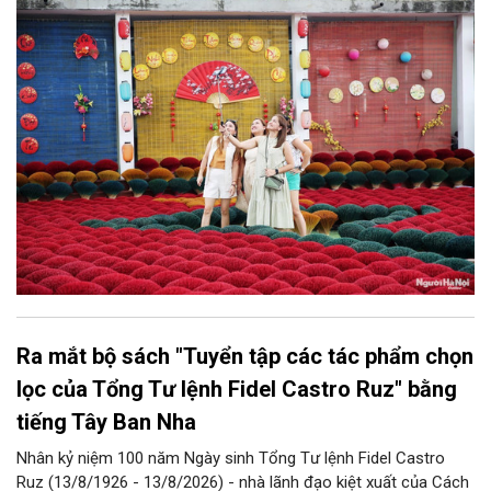
bàn thành phố thực hiện một số nội dung quan trọng. Qua đó
góp phần thực hiện thắng lợi các mục tiêu phát triển du lịch Hà
Nội năm 2026 và giai đoạn tiếp theo.
Ra mắt bộ sách "Tuyển tập các tác phẩm chọn
lọc của Tổng Tư lệnh Fidel Castro Ruz" bằng
tiếng Tây Ban Nha
Nhân kỷ niệm 100 năm Ngày sinh Tổng Tư lệnh Fidel Castro
Ruz (13/8/1926 - 13/8/2026) - nhà lãnh đạo kiệt xuất của Cách