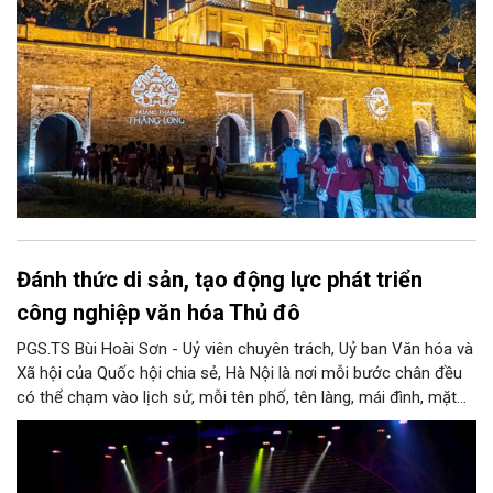
Đánh thức di sản, tạo động lực phát triển
công nghiệp văn hóa Thủ đô
PGS.TS Bùi Hoài Sơn - Uỷ viên chuyên trách, Uỷ ban Văn hóa và
Xã hội của Quốc hội chia sẻ, Hà Nội là nơi mỗi bước chân đều
có thể chạm vào lịch sử, mỗi tên phố, tên làng, mái đình, mặt
hồ, nếp nhà, câu hát, món ăn, làn điệu, nghề thủ công đều có
thể kể một câu chuyện về chiều sâu văn hiến của dân tộc.
Nhưng trong kỷ nguyên mới, câu hỏi đặt ra không chỉ Hà Nội có