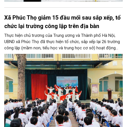
Xã Phúc Thọ giảm 15 đầu mối sau sắp xếp, tổ
chức lại trường công lập trên địa bàn
Thực hiện chủ trương của Trung ương và Thành phố Hà Nội,
UBND xã Phúc Thọ đã thực hiện tổ chức, sắp xếp lại 26 trường
công lập (mầm non, tiểu học và trung học cơ sở) hoạt động
độc lập thành 11 trường. Sau khi sắp xếp, xã Phúc Thọ giảm 15
đầu mối đơn vị, tỷ lệ tinh gọn đạt 57,69%.