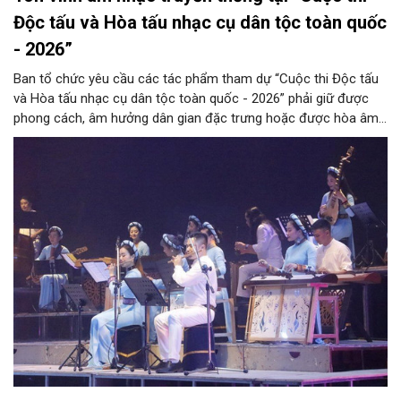
Độc tấu và Hòa tấu nhạc cụ dân tộc toàn quốc
- 2026”
Ban tổ chức yêu cầu các tác phẩm tham dự “Cuộc thi Độc tấu
và Hòa tấu nhạc cụ dân tộc toàn quốc - 2026” phải giữ được
phong cách, âm hưởng dân gian đặc trưng hoặc được hòa âm,
phối khí mới trên nền tảng làn điệu âm nhạc truyền thống Việt
Nam, đồng thời phải được trình diễn trực tiếp bằng nhạc cụ dân
tộc.