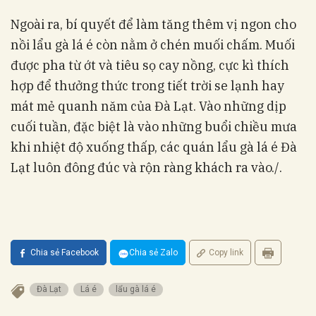
Ngoài ra, bí quyết để làm tăng thêm vị ngon cho
nồi lẩu gà lá é còn nằm ở chén muối chấm. Muối
được pha từ ớt và tiêu sọ cay nồng, cực kì thích
hợp để thưởng thức trong tiết trời se lạnh hay
mát mẻ quanh năm của Đà Lạt. Vào những dịp
cuối tuần, đặc biệt là vào những buổi chiều mưa
khi nhiệt độ xuống thấp, các quán lẩu gà lá é Đà
Lạt luôn đông đúc và rộn ràng khách ra vào./.
Chia sẻ Facebook
Chia sẻ Zalo
Copy link
Đà Lạt
Lá é
lẩu gà lá é