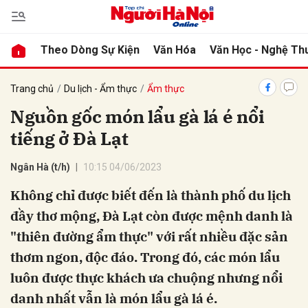
Theo Dòng Sự Kiện
Văn Hóa
Văn Học - Nghệ Th
bình luận
Trang chủ
Du lịch - Ẩm thực
Ẩm thực
Nguồn gốc món lẩu gà lá é nổi
tiếng ở Đà Lạt
Ngân Hà (t/h)
10:15 04/06/2023
Không chỉ được biết đến là thành phố du lịch
đầy thơ mộng, Đà Lạt còn được mệnh danh là
Hủy
G
"thiên đường ẩm thực" với rất nhiều đặc sản
thơm ngon, độc đáo. Trong đó, các món lẩu
luôn được thực khách ưa chuộng nhưng nổi
danh nhất vẫn là món lẩu gà lá é.