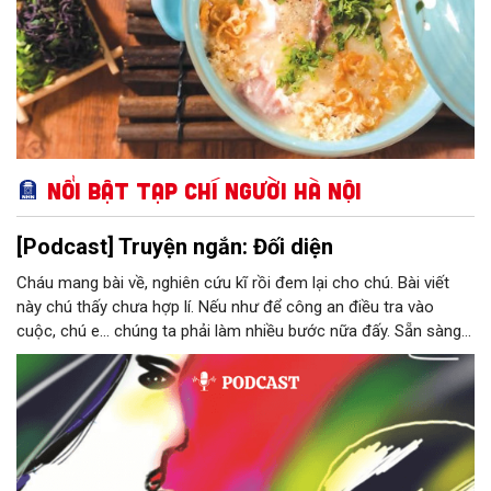
Nổi bật Tạp chí Người Hà Nội
[Podcast] Truyện ngắn: Đối diện
Cháu mang bài về, nghiên cứu kĩ rồi đem lại cho chú. Bài viết
này chú thấy chưa hợp lí. Nếu như để công an điều tra vào
cuộc, chú e… chúng ta phải làm nhiều bước nữa đấy. Sẵn sàng
thì tiếp tục nhé! Chú Minh cầm tập bài viết đưa lại cho Thy. Cô
ngại ngùng đỡ lấy. Đây là lần thứ ba, loạt bài phóng sự của mình
bị Tổng biên tập kêu lên để trả lại...