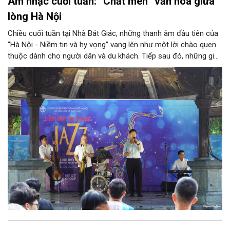
Âm nhạc cuối tuần: “Chất men” văn hóa giữa
lòng Hà Nội
Chiều cuối tuần tại Nhà Bát Giác, những thanh âm đầu tiên của
"Hà Nội - Niềm tin và hy vọng" vang lên như một lời chào quen
thuộc dành cho người dân và du khách. Tiếp sau đó, những giai
điệu jazz kinh điển của thế giới lần lượt cất lên qua phần biểu
diễn của NSƯT Quyền Văn Minh và các nghệ sĩ Bình Minh Jazz
Club, mở ra một không gian âm nhạc giàu cảm xúc ngay giữa
trung tâm Thủ đô.