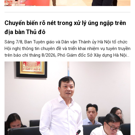
Chuyển biến rõ nét trong xử lý úng ngập trên
địa bàn Thủ đô
Sáng 7/8, Ban Tuyên giáo và Dân vận Thành ủy Hà Nội tổ chức
Hội nghị thông tin chuyên đề và triển khai nhiệm vụ tuyên truyền
trên báo chí tháng 8/2026, Phó Giám đốc Sở Xây dựng Hà Nội
Trương Hải Long đã thông tin về việc tổ chức triển khai thực
hiện các giải pháp về xử lý úng ngập trên địa bàn thành phố.