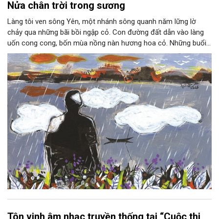
Nửa chân trời trong sương
Làng tôi ven sông Yên, một nhánh sông quanh năm lững lờ
chảy qua những bãi bồi ngập cỏ. Con đường đất dẫn vào làng
uốn cong cong, bốn mùa nồng nàn hương hoa cỏ. Những buổi
hoàng hôn, khi nắng đã dịu xuống phía cuối sông, đám hoa tím
lại thẫm màu như có ai vừa rắc lên một lớp khói.
Tôn vinh âm nhạc truyền thống tại “Cuộc thi