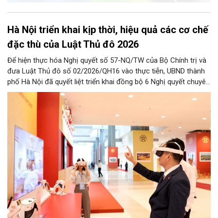
Hà Nội triển khai kịp thời, hiệu quả các cơ chế
đặc thù của Luật Thủ đô 2026
Để hiện thực hóa Nghị quyết số 57-NQ/TW của Bộ Chính trị và
đưa Luật Thủ đô số 02/2026/QH16 vào thực tiễn, UBND thành
phố Hà Nội đã quyết liệt triển khai đồng bộ 6 Nghị quyết chuyên
đề của HĐND Thành phố. Đợt triển khai này đề ra khung chính
sách cùng hệ thống giải pháp toàn diện nhằm cụ thể hóa các
cơ chế đặc thù, tạo động lực bứt phá cho phát triển khoa học,
công nghệ, đổi mới sáng tạo và chuyển đổi số trên địa bàn Thủ
đô.