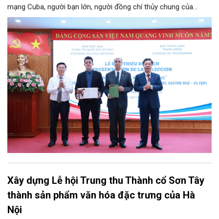
mạng Cuba, người bạn lớn, người đồng chí thủy chung của
Đảng, Nhà nước và nhân dân Việt Nam, chiều 5/8, tại Hà Nội,
Nhà xuất bản Chính trị quốc gia Sự thật phối hợp với Ban Tuyên
giáo Trung ương tổ chức Lễ giới thiệu bộ sách “Tuyển tập các
tác phẩm chọn lọc của Tổng Tư lệnh Fidel Castro Ruz” gồm 24
tập bằng tiếng Tây Ban Nha.
Xây dựng Lễ hội Trung thu Thành cổ Sơn Tây
thành sản phẩm văn hóa đặc trưng của Hà
Nội