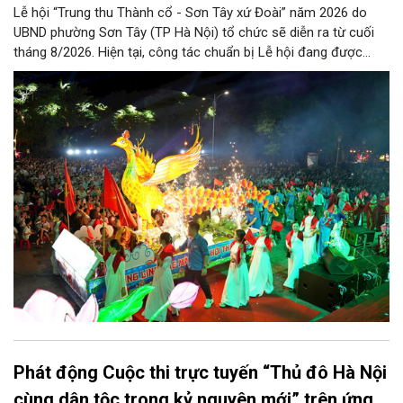
Lễ hội “Trung thu Thành cổ - Sơn Tây xứ Đoài” năm 2026 do
UBND phường Sơn Tây (TP Hà Nội) tổ chức sẽ diễn ra từ cuối
tháng 8/2026. Hiện tại, công tác chuẩn bị Lễ hội đang được
chính quyền phường Sơn Tây cùng các phòng, ban, ngành, đơn
vị và 25 tổ dân phố khẩn trương triển khai, tạo khí thế sôi nổi,
sẵn sàng mang đến cho Nhân dân và du khách một mùa Trung
thu quy mô, đặc sắc và giàu bản sắc văn hóa xứ Đoài.
Phát động Cuộc thi trực tuyến “Thủ đô Hà Nội
cùng dân tộc trong kỷ nguyên mới” trên ứng