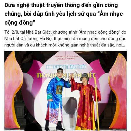
Đưa nghệ thuật truyền thống đến gần công
chúng, bồi đắp tình yêu lịch sử qua “Âm nhạc
cộng đồng”
Tối 2/8, tại Nhà Bát Giác, chương trình “Âm nhạc cộng đồng” do
Nhà hát Cải lương Hà Nội thực hiện đã mang đến cho đông đảo
người dân và du khách một không gian nghệ thuật đa sắc, nơi
những làn điệu cải lương, ca cổ, tân cổ và các tiết mục múa
hòa quyện trong không gian của phố đi bộ hồ Hoàn Kiếm. Đặc
biệt, chương trình có sự giao lưu của các nghệ sĩ đến từ
phương Nam, góp phần tạo nên cuộc gặp gỡ nghệ thuật giàu
cảm xúc.