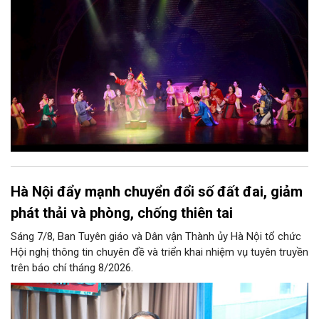
bao nhiêu di sản, bao nhiêu văn nghệ sĩ, trí thức, không gian ký
ức, mà là làm thế nào để những giá trị ấy trở thành nguồn lực
phát triển, thành sức mạnh mềm, thành động lực sáng tạo,
thành năng lực cạnh tranh của Thủ đô.
Hà Nội đẩy mạnh chuyển đổi số đất đai, giảm
phát thải và phòng, chống thiên tai
Sáng 7/8, Ban Tuyên giáo và Dân vận Thành ủy Hà Nội tổ chức
Hội nghị thông tin chuyên đề và triển khai nhiệm vụ tuyên truyền
trên báo chí tháng 8/2026.