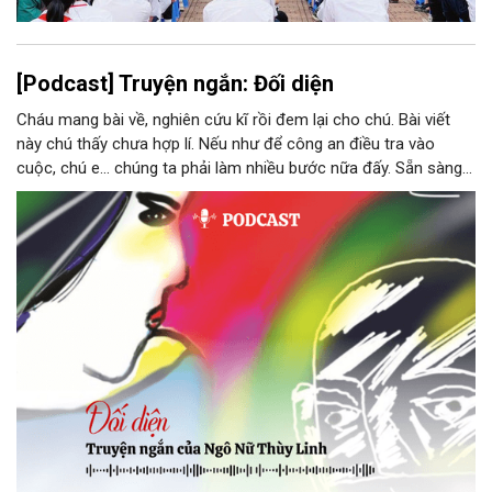
[Podcast] Truyện ngắn: Đối diện
Cháu mang bài về, nghiên cứu kĩ rồi đem lại cho chú. Bài viết
này chú thấy chưa hợp lí. Nếu như để công an điều tra vào
cuộc, chú e… chúng ta phải làm nhiều bước nữa đấy. Sẵn sàng
thì tiếp tục nhé! Chú Minh cầm tập bài viết đưa lại cho Thy. Cô
ngại ngùng đỡ lấy. Đây là lần thứ ba, loạt bài phóng sự của mình
bị Tổng biên tập kêu lên để trả lại...