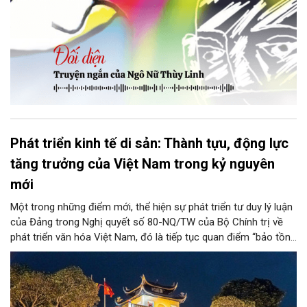
Phát triển kinh tế di sản: Thành tựu, động lực
tăng trưởng của Việt Nam trong kỷ nguyên
mới
Một trong những điểm mới, thể hiện sự phát triển tư duy lý luận
của Đảng trong Nghị quyết số 80-NQ/TW của Bộ Chính trị về
phát triển văn hóa Việt Nam, đó là tiếp tục quan điểm “bảo tồn
và phát huy giá trị di sản văn hóa gắn kết với phát triển kinh tế -
xã hội và du lịch”; đồng thời, nâng lên một tầm cao mới: “phát
triển kinh tế di sản”.